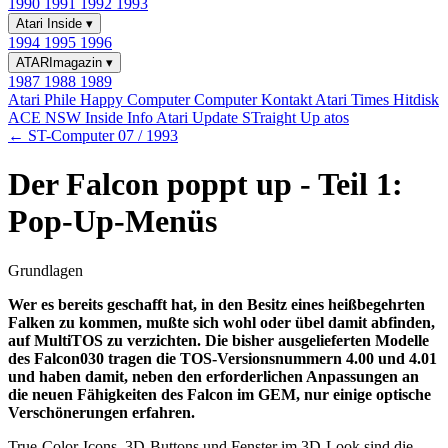
1990
1991
1992
1993
Atari Inside
▾
1994
1995
1996
ATARImagazin
▾
1987
1988
1989
Atari Phile
Happy Computer
Computer Kontakt
Atari Times
Hitdisk
ACE NSW Inside Info
Atari Update
STraight Up
atos
← ST-Computer 07 / 1993
Der Falcon poppt up - Teil 1:
Pop-Up-Menüs
Grundlagen
Wer es bereits geschafft hat, in den Besitz eines heißbegehrten
Falken zu kommen, mußte sich wohl oder übel damit abfinden,
auf MultiTOS zu verzichten. Die bisher ausgelieferten Modelle
des Falcon030 tragen die TOS-Versionsnummern 4.00 und 4.01
und haben damit, neben den erforderlichen Anpassungen an
die neuen Fähigkeiten des Falcon im GEM, nur einige optische
Verschönerungen erfahren.
True-Color-Icons, 3D-Buttons und Fenster im 3D-Look sind die