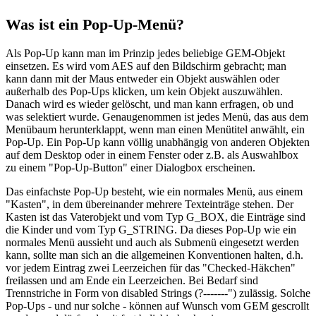
Was ist ein Pop-Up-Menü?
Als Pop-Up kann man im Prinzip jedes beliebige GEM-Objekt
einsetzen. Es wird vom AES auf den Bildschirm gebracht; man
kann dann mit der Maus entweder ein Objekt auswählen oder
außerhalb des Pop-Ups klicken, um kein Objekt auszuwählen.
Danach wird es wieder gelöscht, und man kann erfragen, ob und
was selektiert wurde. Genaugenommen ist jedes Menü, das aus dem
Menübaum herunterklappt, wenn man einen Menütitel anwählt, ein
Pop-Up. Ein Pop-Up kann völlig unabhängig von anderen Objekten
auf dem Desktop oder in einem Fenster oder z.B. als Auswahlbox
zu einem "Pop-Up-Button" einer Dialogbox erscheinen.
Das einfachste Pop-Up besteht, wie ein normales Menü, aus einem
"Kasten", in dem übereinander mehrere Texteinträge stehen. Der
Kasten ist das Vaterobjekt und vom Typ G_BOX, die Einträge sind
die Kinder und vom Typ G_STRING. Da dieses Pop-Up wie ein
normales Menü aussieht und auch als Submenü eingesetzt werden
kann, sollte man sich an die allgemeinen Konventionen halten, d.h.
vor jedem Eintrag zwei Leerzeichen für das "Checked-Häkchen"
freilassen und am Ende ein Leerzeichen. Bei Bedarf sind
Trennstriche in Form von disabled Strings (?-------") zulässig. Solche
Pop-Ups - und nur solche - können auf Wunsch vom GEM gescrollt