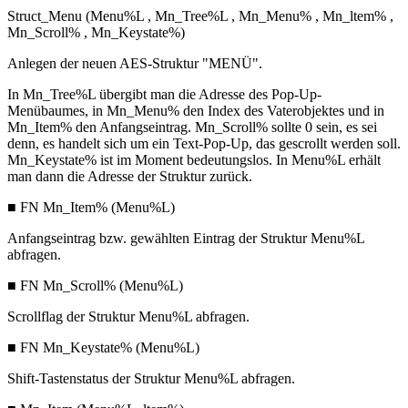
Struct_Menu (Menu%L , Mn_Tree%L , Mn_Menu% , Mn_ltem% ,
Mn_Scroll% , Mn_Keystate%)
Anlegen der neuen AES-Struktur "MENÜ".
In Mn_Tree%L übergibt man die Adresse des Pop-Up-
Menübaumes, in Mn_Menu% den Index des Vaterobjektes und in
Mn_Item% den Anfangseintrag. Mn_Scroll% sollte 0 sein, es sei
denn, es handelt sich um ein Text-Pop-Up, das gescrollt werden soll.
Mn_Keystate% ist im Moment bedeutungslos. In Menu%L erhält
man dann die Adresse der Struktur zurück.
■ FN Mn_Item% (Menu%L)
Anfangseintrag bzw. gewählten Eintrag der Struktur Menu%L
abfragen.
■ FN Mn_Scroll% (Menu%L)
Scrollflag der Struktur Menu%L abfragen.
■ FN Mn_Keystate% (Menu%L)
Shift-Tastenstatus der Struktur Menu%L abfragen.