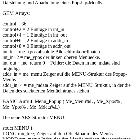
Darstellung und Abarbeitung eines Pop-Up-Menüs.
GEM-Arrays:
control = 36
control+2 = 2 Einträge in int_in
control+4 = 1 Einträge in int_out
control+6 = 2 Einträge in addr_in
control+8 = 0 Einträge in addr_out
int_in = me_xpos absolute Bildschirmkoordinaten
int_in+2 = me_ypos der linken oberen Menüecke.
int_out = me_return 0 = Fehler: die Daten in me_mdata sind
ungültig.
addr_in = me_menu Zeiger auf die MENU-Struktur des Popup-
Menüs
addr_in+4 = me_mdata Zeiger auf die MENU-Struktur, in der die
Daten des selektierten Menüeintrages stehen
BASIC-Aufruf: Menu_Popup ( Me_Menu%L , Me_Xpos% ,
Me_Ypos% , Me_Mdata%L)
Die neue AES-Struktur MENÜ:
struct MENU {
LONG mn_tree; Zeiger auf den Objektbaum des Menüs