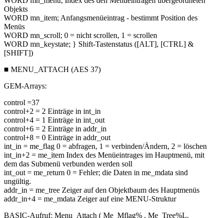
WORD mn_menu; Index des den Menüeinträgen übergeordneten
Objekts
WORD mn_item; Anfangsmenüeintrag - bestimmt Position des
Menüs
WORD mn_scroll; 0 = nicht scrollen, 1 = scrollen
WORD mn_keystate; } Shift-Tastenstatus ([ALT], [CTRL] &
[SHIFT])
■ MENU_ATTACH (AES 37)
GEM-Arrays:
control =37
control+2 = 2 Einträge in int_in
control+4 = 1 Einträge in int_out
control+6 = 2 Einträge in addr_in
control+8 = 0 Einträge in addr_out
int_in = me_flag 0 = abfragen, 1 = verbinden/Ändern, 2 = löschen
int_in+2 = me_item Index des Menüeintrages im Hauptmenü, mit
dem das Submenü verbunden werden soll
int_out = me_return 0 = Fehler; die Daten in me_mdata sind
ungültig.
addr_in = me_tree Zeiger auf den Objektbaum des Hauptmenüs
addr_in+4 = me_mdata Zeiger auf eine MENU-Struktur
BASIC-Aufruf: Menu_Attach ( Me_Mflag% , Me_Tree%L,