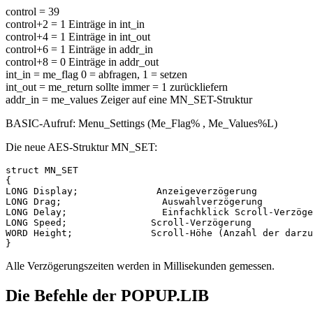
control = 39
control+2 = 1 Einträge in int_in
control+4 = 1 Einträge in int_out
control+6 = 1 Einträge in addr_in
control+8 = 0 Einträge in addr_out
int_in = me_flag 0 = abfragen, 1 = setzen
int_out = me_return sollte immer = 1 zurückliefern
addr_in = me_values Zeiger auf eine MN_SET-Struktur
BASIC-Aufruf: Menu_Settings (Me_Flag% , Me_Values%L)
Die neue AES-Struktur MN_SET:
struct MN_SET

{

LONG Display;              Anzeigeverzögerung

LONG Drag;                  Auswahlverzögerung

LONG Delay;                 Einfachklick Scroll-Verzöge
LONG Speed;               Scroll-Verzögerung

WORD Height;              Scroll-Höhe (Anzahl der darzu
Alle Verzögerungszeiten werden in Millisekunden gemessen.
Die Befehle der POPUP.LIB