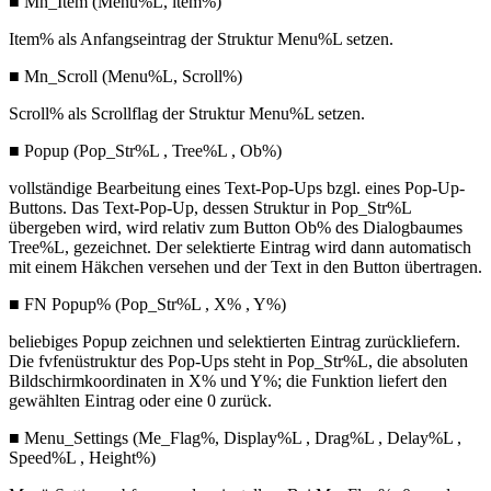
■ Mn_Item (Menu%L, ltem%)
Item% als Anfangseintrag der Struktur Menu%L setzen.
■ Mn_Scroll (Menu%L, Scroll%)
Scroll% als Scrollflag der Struktur Menu%L setzen.
■ Popup (Pop_Str%L , Tree%L , Ob%)
vollständige Bearbeitung eines Text-Pop-Ups bzgl. eines Pop-Up-
Buttons. Das Text-Pop-Up, dessen Struktur in Pop_Str%L
übergeben wird, wird relativ zum Button Ob% des Dialogbaumes
Tree%L, gezeichnet. Der selektierte Eintrag wird dann automatisch
mit einem Häkchen versehen und der Text in den Button übertragen.
■ FN Popup% (Pop_Str%L , X% , Y%)
beliebiges Popup zeichnen und selektierten Eintrag zurückliefern.
Die fvfenüstruktur des Pop-Ups steht in Pop_Str%L, die absoluten
Bildschirmkoordinaten in X% und Y%; die Funktion liefert den
gewählten Eintrag oder eine 0 zurück.
■ Menu_Settings (Me_Flag%, Display%L , Drag%L , Delay%L ,
Speed%L , Height%)