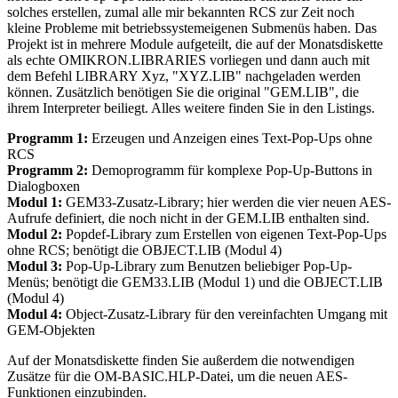
solches erstellen, zumal alle mir bekannten RCS zur Zeit noch
kleine Probleme mit betriebssystemeigenen Submenüs haben. Das
Projekt ist in mehrere Module aufgeteilt, die auf der Monatsdiskette
als echte OMIKRON.LIBRARIES vorliegen und dann auch mit
dem Befehl LIBRARY Xyz, "XYZ.LIB" nachgeladen werden
können. Zusätzlich benötigen Sie die original "GEM.LIB", die
ihrem Interpreter beiliegt. Alles weitere finden Sie in den Listings.
Programm 1:
Erzeugen und Anzeigen eines Text-Pop-Ups ohne
RCS
Programm 2:
Demoprogramm für komplexe Pop-Up-Buttons in
Dialogboxen
Modul 1:
GEM33-Zusatz-Library; hier werden die vier neuen AES-
Aufrufe definiert, die noch nicht in der GEM.LIB enthalten sind.
Modul 2:
Popdef-Library zum Erstellen von eigenen Text-Pop-Ups
ohne RCS; benötigt die OBJECT.LIB (Modul 4)
Modul 3:
Pop-Up-Library zum Benutzen beliebiger Pop-Up-
Menüs; benötigt die GEM33.LIB (Modul 1) und die OBJECT.LIB
(Modul 4)
Modul 4:
Object-Zusatz-Library für den vereinfachten Umgang mit
GEM-Objekten
Auf der Monatsdiskette finden Sie außerdem die notwendigen
Zusätze für die OM-BASIC.HLP-Datei, um die neuen AES-
Funktionen einzubinden.