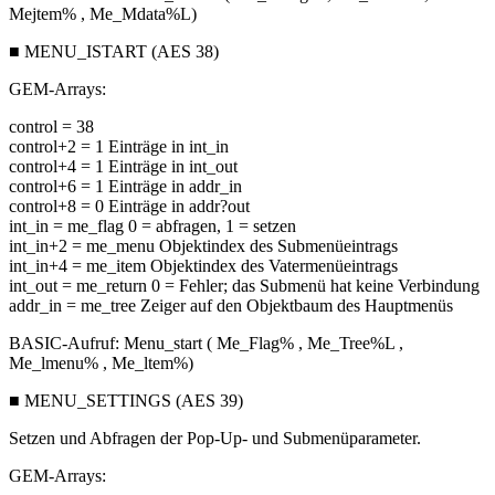
Mejtem% , Me_Mdata%L)
■ MENU_ISTART (AES 38)
GEM-Arrays:
control = 38
control+2 = 1 Einträge in int_in
control+4 = 1 Einträge in int_out
control+6 = 1 Einträge in addr_in
control+8 = 0 Einträge in addr?out
int_in = me_flag 0 = abfragen, 1 = setzen
int_in+2 = me_menu Objektindex des Submenüeintrags
int_in+4 = me_item Objektindex des Vatermenüeintrags
int_out = me_return 0 = Fehler; das Submenü hat keine Verbindung
addr_in = me_tree Zeiger auf den Objektbaum des Hauptmenüs
BASIC-Aufruf: Menu_start ( Me_Flag% , Me_Tree%L ,
Me_lmenu% , Me_ltem%)
■ MENU_SETTINGS (AES 39)
Setzen und Abfragen der Pop-Up- und Submenüparameter.
GEM-Arrays: