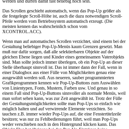
werden und dürfen damit fast beliebig hoch sein.
Das Scrollen geschieht automatisch, wenn das Pop-Up größer als
die festgelegte Scroll-Höhe ist, auch die dazu notwendigen Scroll-
Pfeile werden vom Betriebssystem automatisch erzeugt. (Die
meisten kennen das wahrscheinlich schon vom
XCONTROL.ACC).
Wenn man auf automatisches Scrollen verzichtet, sind einem bei der
Gestaltung beliebiger Pop-Up-Menüs kaum Grenzen gesetzt. Man
muß nur dafür sorgen, daß alle selektierbaren Objekte auf der
gleichen Ebene liegen und Kinder eines gemeinsamen Vaterobjekts
sind. Man sollte jedoch immer überlegen, ob ein Pop-Up an dieser
Stelle überhaupt sinnvoll ist. Das ist immer dann der Fall, wenn in
einer Dialogbox aus einer Fülle von Möglichkeiten genau eine
ausgewählt werden soll. Aus neueren, sauber programmierten
Grafikprogrammen kennen wir Pop-Up-Buttons zum Auswählen
von Linientypen, Fonts, Mustern, Farben usw. Und genau in so
einem Fall sind Pop-Up-Buttons sinnvoller als normale Menüs, weil
man sofort sehen kann, was zur Zeit angewählt ist. Trotz der Fülle
der Gestaltungsmöglichkeiten sollte man Pop-Ups so einfach wie
möglich halten und auf verwirrende Elemente verzichten. So
tauchen z.B. immer wieder Pop-Ups auf, die eine Fenstertitelzeile
besitzen; was nur zu Fehlbedienungen führt, weil man Pop-Ups
weder verschieben noch in den Hintergrund klicken kann. Das