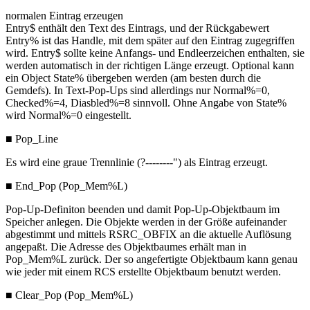
normalen Eintrag erzeugen
Entry$ enthält den Text des Eintrags, und der Rückgabewert
Entry% ist das Handle, mit dem später auf den Eintrag zugegriffen
wird. Entry$ sollte keine Anfangs- und Endleerzeichen enthalten, sie
werden automatisch in der richtigen Länge erzeugt. Optional kann
ein Object State% übergeben werden (am besten durch die
Gemdefs). In Text-Pop-Ups sind allerdings nur Normal%=0,
Checked%=4, Diasbled%=8 sinnvoll. Ohne Angabe von State%
wird Normal%=0 eingestellt.
■ Pop_Line
Es wird eine graue Trennlinie (?--------") als Eintrag erzeugt.
■ End_Pop (Pop_Mem%L)
Pop-Up-Definiton beenden und damit Pop-Up-Objektbaum im
Speicher anlegen. Die Objekte werden in der Größe aufeinander
abgestimmt und mittels RSRC_OBFIX an die aktuelle Auflösung
angepaßt. Die Adresse des Objektbaumes erhält man in
Pop_Mem%L zurück. Der so angefertigte Objektbaum kann genau
wie jeder mit einem RCS erstellte Objektbaum benutzt werden.
■ Clear_Pop (Pop_Mem%L)