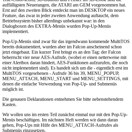
auffälligsten Neuerangen, die ATARI am GEM vorgenommen hat.
Erst auf den zweiten Blick entdeckt man im DESKTOP ein neues
Feature, das zwar in jeder zweiten Anwendung auftaucht, dem
Betriebssystem bisher allerdings unbekannt war: in den
Dialogboxen des EXTRA-Menüs wurden Pop-Up-Menüs
implementiert.
Pop-Up-Menüs sind zwar für das irgendwann kommende MultiTOS
bereits dokumentiert, wurden aber im Falcon anscheinend schon
jetzt eingebaut. Ein kurzer Test bringt es an den Tag: der Falcon
beherrscht vier neue AES-Aufrufe, (wobei er einen netterweise mit
einer Alertbox daran hindert, AES-Funktionen aufzurufen, die noch
nicht implementiert sind). Es handelt sich um die - eigentlich erst im
MultiTOS vorgesehenen - Aufrufe 36 bis 39, MENU_POPUP,
MENU_ATTACH, MENU_START und MENU_SETTINGS, mit
denen die einfache Verwendung von Pop-Up- und Submenüs
möglich ist.
Die genauen Deklarationen entnehmen Sie bitte nebenstehendem
Kasten.
Wir wollen uns im ersten Teil zunächst einmal nur mit den Pop-Up-
Menüs beschäftigen. Im nächsten Heft werden wir dann daran
gehen, Pop-Ups mit Hilfe des MENU_ATTACH-Aufrufes als
Submenüs einzusetzen.