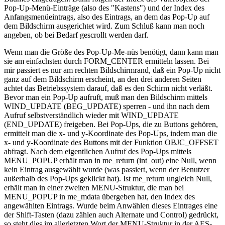
Pop-Up-Menü-Einträge (also des "Kastens") und der Index des
Anfangsmenüeintrags, also des Eintrags, an dem das Pop-Up auf
dem Bildschirm ausgerichtet wird. Zum Schluß kann man noch
angeben, ob bei Bedarf gescrollt werden darf.
Wenn man die Größe des Pop-Up-Me-nüs benötigt, dann kann man
sie am einfachsten durch FORM_CENTER ermitteln lassen. Bei
mir passiert es nur am rechten Bildschirmrand, daß ein Pop-Up nicht
ganz auf dem Bildschirm erscheint, an den drei anderen Seiten
achtet das Betriebssystem darauf, daß es den Schirm nicht verläßt.
Bevor man ein Pop-Up aufruft, muß man den Bildschirm mittels
WIND_UPDATE (BEG_UPDATE) sperren - und ihn nach dem
Aufruf selbstverständlich wieder mit WIND_UPDATE
(END_UPDATE) freigeben. Bei Pop-Ups, die zu Buttons gehören,
ermittelt man die x- und y-Koordinate des Pop-Ups, indem man die
x- und y-Koordinate des Buttons mit der Funktion OBJC_OFFSET
abfragt. Nach dem eigentlichen Aufruf des Pop-Ups mittels
MENU_POPUP erhält man in me_return (int_out) eine Null, wenn
kein Eintrag ausgewählt wurde (was passiert, wenn der Benutzer
außerhalb des Pop-Ups geklickt hat). Ist me_return ungleich Null,
erhält man in einer zweiten MENU-Struktur, die man bei
MENU_POPUP in me_mdata übergeben hat, den Index des
angewählten Eintrags. Wurde beim Anwählen dieses Eintrages eine
der Shift-Tasten (dazu zählen auch Alternate und Control) gedrückt,
so steht dies im allerletzten Wort der MENU-Struktur in der AES-