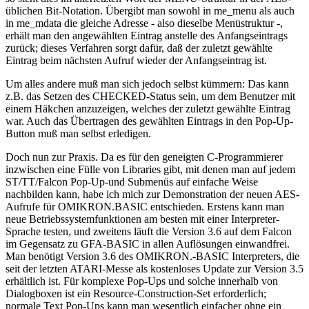
üblichen Bit-Notation. Übergibt man sowohl in me_menu als auch
in me_mdata die gleiche Adresse - also dieselbe Menüstruktur -,
erhält man den angewählten Eintrag anstelle des Anfangseintrags
zurück; dieses Verfahren sorgt dafür, daß der zuletzt gewählte
Eintrag beim nächsten Aufruf wieder der Anfangseintrag ist.
Um alles andere muß man sich jedoch selbst kümmern: Das kann
z.B. das Setzen des CHECKED-Status sein, um dem Benutzer mit
einem Häkchen anzuzeigen, welches der zuletzt gewählte Eintrag
war. Auch das Übertragen des gewählten Eintrags in den Pop-Up-
Button muß man selbst erledigen.
Doch nun zur Praxis. Da es für den geneigten C-Programmierer
inzwischen eine Fülle von Libraries gibt, mit denen man auf jedem
ST/TT/Falcon Pop-Up-und Submenüs auf einfache Weise
nachbilden kann, habe ich mich zur Demonstration der neuen AES-
Aufrufe für OMIKRON.BASIC entschieden. Erstens kann man
neue Betriebssystemfunktionen am besten mit einer Interpreter-
Sprache testen, und zweitens läuft die Version 3.6 auf dem Falcon
im Gegensatz zu GFA-BASIC in allen Auflösungen einwandfrei.
Man benötigt Version 3.6 des OMIKRON.-BASIC Interpreters, die
seit der letzten ATARI-Messe als kostenloses Update zur Version 3.5
erhältlich ist. Für komplexe Pop-Ups und solche innerhalb von
Dialogboxen ist ein Resource-Construction-Set erforderlich;
normale Text Pop-Ups kann man wesentlich einfacher ohne ein