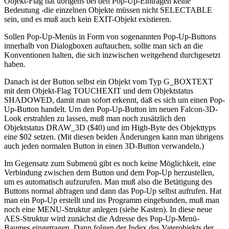
Objekt-Flag hat übrigens bei den Pop-Up-Einträgen keine
Bedeutung -die einzelnen Objekte müssen nicht SELECTABLE
sein, und es muß auch kein EXIT-Objekt existieren.
Sollen Pop-Up-Menüs in Form von sogenannten Pop-Up-Buttons
innerhalb von Dialogboxen auftauchen, sollte man sich an die
Konventionen halten, die sich inzwischen weitgehend durchgesetzt
haben.
Danach ist der Button selbst ein Objekt vom Typ G_BOXTEXT
mit dem Objekt-Flag TOUCHEXIT und dem Objektstatus
SHADOWED, damit man sofort erkennt, daß es sich um einen Pop-
Up-Button handelt. Um den Pop-Up-Button im neuen Falcon-3D-
Look erstrahlen zu lassen, muß man noch zusätzlich den
Objektstatus DRAW_3D ($40) und im High-Byte des Objekttyps
eine $02 setzen. (Mit diesen beiden Änderungen kann man übrigens
auch jeden normalen Button in einen 3D-Button verwandeln.)
Im Gegensatz zum Submenü gibt es noch keine Möglichkeit, eine
Verbindung zwischen dem Button und dem Pop-Up herzustellen,
um es automatisch aufzurufen. Man muß also die Betätigung des
Buttons normal abfragen und dann das Pop-Up selbst aufrufen. Hat
man ein Pop-Up erstellt und ins Programm eingebunden, muß man
noch eine MENU-Struktur anlegen (siehe Kasten). In diese neue
AES-Struktur wird zunächst die Adresse des Pop-Up-Menü-
Baumes eingetragen. Dann folgen der Index des Vaterobjekts der