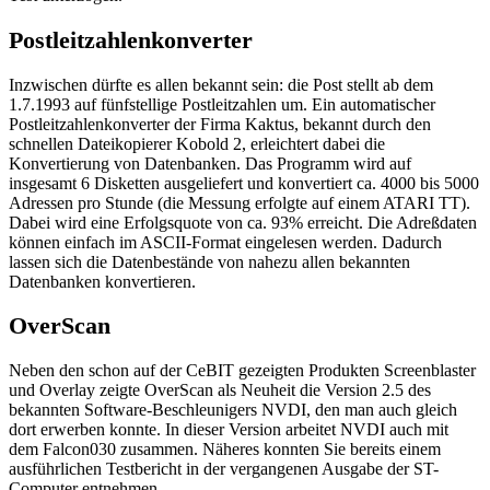
Postleitzahlenkonverter
Inzwischen dürfte es allen bekannt sein: die Post stellt ab dem
1.7.1993 auf fünfstellige Postleitzahlen um. Ein automatischer
Postleitzahlenkonverter der Firma Kaktus, bekannt durch den
schnellen Dateikopierer Kobold 2, erleichtert dabei die
Konvertierung von Datenbanken. Das Programm wird auf
insgesamt 6 Disketten ausgeliefert und konvertiert ca. 4000 bis 5000
Adressen pro Stunde (die Messung erfolgte auf einem ATARI TT).
Dabei wird eine Erfolgsquote von ca. 93% erreicht. Die Adreßdaten
können einfach im ASCII-Format eingelesen werden. Dadurch
lassen sich die Datenbestände von nahezu allen bekannten
Datenbanken konvertieren.
OverScan
Neben den schon auf der CeBIT gezeigten Produkten Screenblaster
und Overlay zeigte OverScan als Neuheit die Version 2.5 des
bekannten Software-Beschleunigers NVDI, den man auch gleich
dort erwerben konnte. In dieser Version arbeitet NVDI auch mit
dem Falcon030 zusammen. Näheres konnten Sie bereits einem
ausführlichen Testbericht in der vergangenen Ausgabe der ST-
Computer entnehmen.