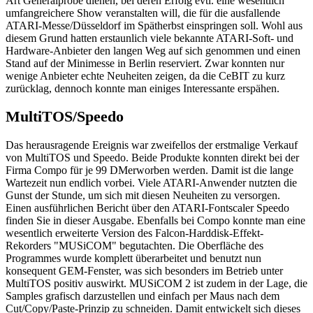
Art Generalprobe dienen, bei deren Erfolg evtl. eine wesentlich
umfangreichere Show veranstalten will, die für die ausfallende
ATARI-Messe/Düsseldorf im Spätherbst einspringen soll. Wohl aus
diesem Grund hatten erstaunlich viele bekannte ATARI-Soft- und
Hardware-Anbieter den langen Weg auf sich genommen und einen
Stand auf der Minimesse in Berlin reserviert. Zwar konnten nur
wenige Anbieter echte Neuheiten zeigen, da die CeBIT zu kurz
zurücklag, dennoch konnte man einiges Interessante erspähen.
MultiTOS/Speedo
Das herausragende Ereignis war zweifellos der erstmalige Verkauf
von MultiTOS und Speedo. Beide Produkte konnten direkt bei der
Firma Compo für je 99 DMerworben werden. Damit ist die lange
Wartezeit nun endlich vorbei. Viele ATARI-Anwender nutzten die
Gunst der Stunde, um sich mit diesen Neuheiten zu versorgen.
Einen ausführlichen Bericht über den ATARI-Fontscaler Speedo
finden Sie in dieser Ausgabe. Ebenfalls bei Compo konnte man eine
wesentlich erweiterte Version des Falcon-Harddisk-Effekt-
Rekorders "MUSiCOM" begutachten. Die Oberfläche des
Programmes wurde komplett überarbeitet und benutzt nun
konsequent GEM-Fenster, was sich besonders im Betrieb unter
MultiTOS positiv auswirkt. MUSiCOM 2 ist zudem in der Lage, die
Samples grafisch darzustellen und einfach per Maus nach dem
Cut/Copy/Paste-Prinzip zu schneiden. Damit entwickelt sich dieses