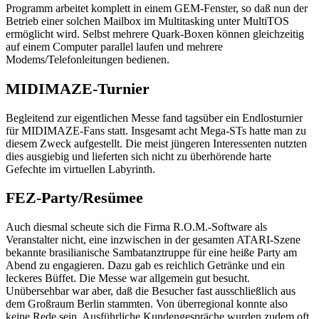
Programm arbeitet komplett in einem GEM-Fenster, so daß nun der
Betrieb einer solchen Mailbox im Multitasking unter MultiTOS
ermöglicht wird. Selbst mehrere Quark-Boxen können gleichzeitig
auf einem Computer parallel laufen und mehrere
Modems/Telefonleitungen bedienen.
MIDIMAZE-Turnier
Begleitend zur eigentlichen Messe fand tagsüber ein Endlosturnier
für MIDIMAZE-Fans statt. Insgesamt acht Mega-STs hatte man zu
diesem Zweck aufgestellt. Die meist jüngeren Interessenten nutzten
dies ausgiebig und lieferten sich nicht zu überhörende harte
Gefechte im virtuellen Labyrinth.
FEZ-Party/Resümee
Auch diesmal scheute sich die Firma R.O.M.-Software als
Veranstalter nicht, eine inzwischen in der gesamten ATARI-Szene
bekannte brasilianische Sambatanztruppe für eine heiße Party am
Abend zu engagieren. Dazu gab es reichlich Getränke und ein
leckeres Büffet. Die Messe war allgemein gut besucht.
Unübersehbar war aber, daß die Besucher fast ausschließlich aus
dem Großraum Berlin stammten. Von überregional konnte also
keine Rede sein. Ausführliche Kundengespräche wurden zudem oft