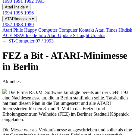
1990
1991
1992
1993
Atari Inside
▾
1994
1995
1996
ATARImagazin
▾
1987
1988
1989
Atari Phile
Happy Computer
Computer Kontakt
Atari Times
Hitdisk
ACE NSW Inside Info
Atari Update
STraight Up
atos
← ST-Computer 07 / 1993
FEZ a Bit - ATARI-Minimesse
in Berlin
Aktuelles
Die Firma R.O.M.-Software kündigte bereits auf der CeBIT'93
eine Nachlesemesse an, die in Berlin stattfinden sollte. Tatsächlich
hat man diesen Plan in die Tat umgesetzt und alle ATARI-
Interessierten für den 8. und 9. Mai in das Freizeit und
Erholungszentrum Wulheide (FEZ) im Berliner Stadtteil Köpenick
eingeladen.
Die Messe war als Verkaufsmesse ausgeschrieben und sollte als eine