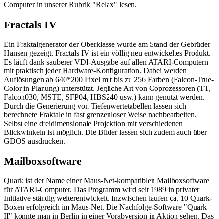
Computer in unserer Rubrik "Relax" lesen.
Fractals IV
Ein Fraktalgenerator der Oberklasse wurde am Stand der Gebrüder
Hansen gezeigt. Fractals IV ist ein völlig neu entwickeltes Produkt.
Es läuft dank sauberer VDI-Ausgabe auf allen ATARI-Computern
mit praktisch jeder Hardware-Konfiguration. Dabei werden
Auflösungen ab 640*200 Pixel mit bis zu 256 Farben (Falcon-True-
Color in Planung) unterstützt. Jegliche Art von Coprozessoren (TT,
Falcon030, MSTE, SFP04, HBS240 usw.) kann genutzt werden.
Durch die Generierung von Tiefenwertetabellen lassen sich
berechnete Fraktale in fast grenzenloser Weise nachbearbeiten.
Selbst eine dreidimensionale Projektion mit verschiedenen
Blickwinkeln ist möglich. Die Bilder lassen sich zudem auch über
GDOS ausdrucken.
Mailboxsoftware
Quark ist der Name einer Maus-Net-kompatiblen Mailboxsoftware
für ATARI-Computer. Das Programm wird seit 1989 in privater
Initiative ständig weiterentwickelt. Inzwischen laufen ca. 10 Quark-
Boxen erfolgreich im Maus-Net. Die Nachfolge-Software "Quark
II" konnte man in Berlin in einer Vorabversion in Aktion sehen. Das