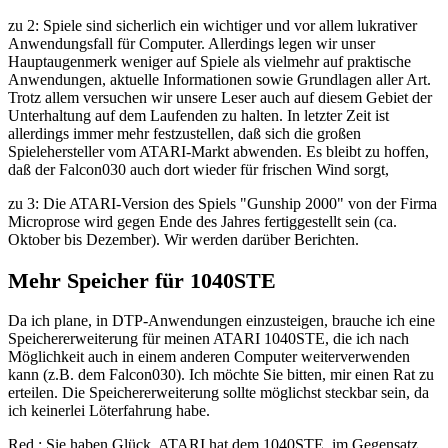
zu 2: Spiele sind sicherlich ein wichtiger und vor allem lukrativer
Anwendungsfall für Computer. Allerdings legen wir unser
Hauptaugenmerk weniger auf Spiele als vielmehr auf praktische
Anwendungen, aktuelle Informationen sowie Grundlagen aller Art.
Trotz allem versuchen wir unsere Leser auch auf diesem Gebiet der
Unterhaltung auf dem Laufenden zu halten. In letzter Zeit ist
allerdings immer mehr festzustellen, daß sich die großen
Spielehersteller vom ATARI-Markt abwenden. Es bleibt zu hoffen,
daß der Falcon030 auch dort wieder für frischen Wind sorgt,
zu 3: Die ATARI-Version des Spiels "Gunship 2000" von der Firma
Microprose wird gegen Ende des Jahres fertiggestellt sein (ca.
Oktober bis Dezember). Wir werden darüber Berichten.
Mehr Speicher für 1040STE
Da ich plane, in DTP-Anwendungen einzusteigen, brauche ich eine
Speichererweiterung für meinen ATARI 1040STE, die ich nach
Möglichkeit auch in einem anderen Computer weiterverwenden
kann (z.B. dem Falcon030). Ich möchte Sie bitten, mir einen Rat zu
erteilen. Die Speichererweiterung sollte möglichst steckbar sein, da
ich keinerlei Löterfahrung habe.
Red.: Sie haben Glück, ATARI hat dem 1040STE, im Gegensatz