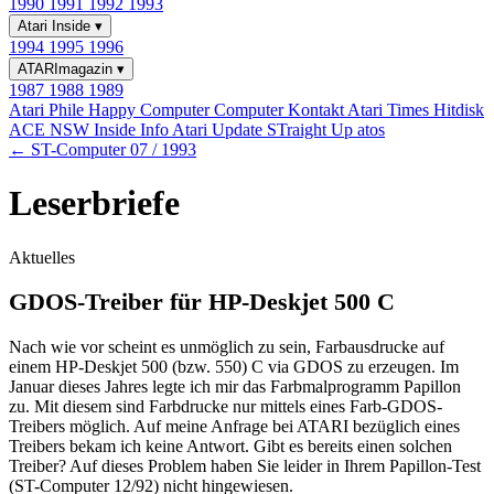
1990
1991
1992
1993
Atari Inside
▾
1994
1995
1996
ATARImagazin
▾
1987
1988
1989
Atari Phile
Happy Computer
Computer Kontakt
Atari Times
Hitdisk
ACE NSW Inside Info
Atari Update
STraight Up
atos
← ST-Computer 07 / 1993
Leserbriefe
Aktuelles
GDOS-Treiber für HP-Deskjet 500 C
Nach wie vor scheint es unmöglich zu sein, Farbausdrucke auf
einem HP-Deskjet 500 (bzw. 550) C via GDOS zu erzeugen. Im
Januar dieses Jahres legte ich mir das Farbmalprogramm Papillon
zu. Mit diesem sind Farbdrucke nur mittels eines Farb-GDOS-
Treibers möglich. Auf meine Anfrage bei ATARI bezüglich eines
Treibers bekam ich keine Antwort. Gibt es bereits einen solchen
Treiber? Auf dieses Problem haben Sie leider in Ihrem Papillon-Test
(ST-Computer 12/92) nicht hingewiesen.