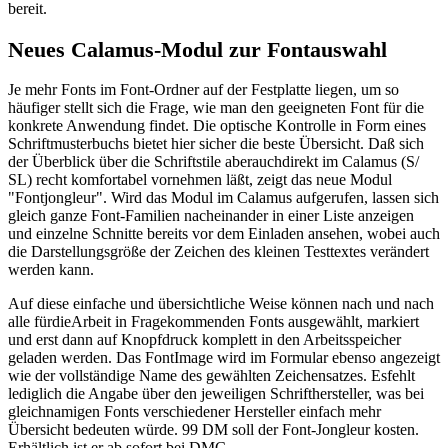
bereit.
Neues Calamus-Modul zur Fontauswahl
Je mehr Fonts im Font-Ordner auf der Festplatte liegen, um so
häufiger stellt sich die Frage, wie man den geeigneten Font für die
konkrete Anwendung findet. Die optische Kontrolle in Form eines
Schriftmusterbuchs bietet hier sicher die beste Übersicht. Daß sich
der Überblick über die Schriftstile aberauchdirekt im Calamus (S/
SL) recht komfortabel vornehmen läßt, zeigt das neue Modul
"Fontjongleur". Wird das Modul im Calamus aufgerufen, lassen sich
gleich ganze Font-Familien nacheinander in einer Liste anzeigen
und einzelne Schnitte bereits vor dem Einladen ansehen, wobei auch
die Darstellungsgröße der Zeichen des kleinen Testtextes verändert
werden kann.
Auf diese einfache und übersichtliche Weise können nach und nach
alle fürdieArbeit in Fragekommenden Fonts ausgewählt, markiert
und erst dann auf Knopfdruck komplett in den Arbeitsspeicher
geladen werden. Das FontImage wird im Formular ebenso angezeigt
wie der vollständige Name des gewählten Zeichensatzes. Esfehlt
lediglich die Angabe über den jeweiligen Schrifthersteller, was bei
gleichnamigen Fonts verschiedener Hersteller einfach mehr
Übersicht bedeuten würde. 99 DM soll der Font-Jongleur kosten.
Erhältlich ist er ab sofort bei DMC.