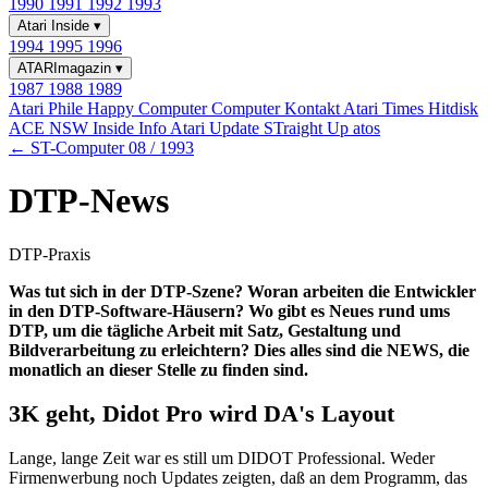
1990
1991
1992
1993
Atari Inside
▾
1994
1995
1996
ATARImagazin
▾
1987
1988
1989
Atari Phile
Happy Computer
Computer Kontakt
Atari Times
Hitdisk
ACE NSW Inside Info
Atari Update
STraight Up
atos
← ST-Computer 08 / 1993
DTP-News
DTP-Praxis
Was tut sich in der DTP-Szene? Woran arbeiten die Entwickler
in den DTP-Software-Häusern? Wo gibt es Neues rund ums
DTP, um die tägliche Arbeit mit Satz, Gestaltung und
Bildverarbeitung zu erleichtern? Dies alles sind die NEWS, die
monatlich an dieser Stelle zu finden sind.
3K geht, Didot Pro wird DA's Layout
Lange, lange Zeit war es still um DIDOT Professional. Weder
Firmenwerbung noch Updates zeigten, daß an dem Programm, das