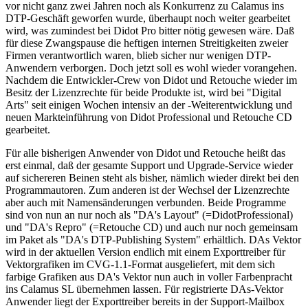
vor nicht ganz zwei Jahren noch als Konkurrenz zu Calamus ins
DTP-Geschäft geworfen wurde, überhaupt noch weiter gearbeitet
wird, was zumindest bei Didot Pro bitter nötig gewesen wäre. Daß
für diese Zwangspause die heftigen internen Streitigkeiten zweier
Firmen verantwortlich waren, blieb sicher nur wenigen DTP-
Anwendern verborgen. Doch jetzt soll es wohl wieder vorangehen.
Nachdem die Entwickler-Crew von Didot und Retouche wieder im
Besitz der Lizenzrechte für beide Produkte ist, wird bei "Digital
Arts" seit einigen Wochen intensiv an der -Weiterentwicklung und
neuen Markteinführung von Didot Professional und Retouche CD
gearbeitet.
Für alle bisherigen Anwender von Didot und Retouche heißt das
erst einmal, daß der gesamte Support und Upgrade-Service wieder
auf sichereren Beinen steht als bisher, nämlich wieder direkt bei den
Programmautoren. Zum anderen ist der Wechsel der Lizenzrechte
aber auch mit Namensänderungen verbunden. Beide Programme
sind von nun an nur noch als "DA's Layout" (=DidotProfessional)
und "DA's Repro" (=Retouche CD) und auch nur noch gemeinsam
im Paket als "DA's DTP-Publishing System" erhältlich. DAs Vektor
wird in der aktuellen Version endlich mit einem Exporttreiber für
Vektorgrafiken im CVG-1.1-Format ausgeliefert, mit dem sich
farbige Grafiken aus DA's Vektor nun auch in voller Farbenpracht
ins Calamus SL übernehmen lassen. Für registrierte DAs-Vektor
Anwender liegt der Exporttreiber bereits in der Support-Mailbox