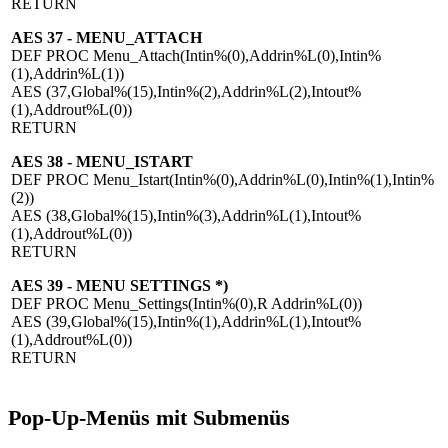
RETURN
AES 37 - MENU_ATTACH
DEF PROC Menu_Attach(Intin%(0),Addrin%L(0),Intin%
(1),Addrin%L(1))
AES (37,Global%(15),Intin%(2),Addrin%L(2),Intout%
(1),Addrout%L(0))
RETURN
AES 38 - MENU_ISTART
DEF PROC Menu_Istart(Intin%(0),Addrin%L(0),Intin%(1),Intin%
(2))
AES (38,Global%(15),Intin%(3),Addrin%L(1),Intout%
(1),Addrout%L(0))
RETURN
AES 39 - MENU SETTINGS *)
DEF PROC Menu_Settings(Intin%(0),R Addrin%L(0))
AES (39,Global%(15),Intin%(1),Addrin%L(1),Intout%
(1),Addrout%L(0))
RETURN
Pop-Up-Menüs mit Submenüs