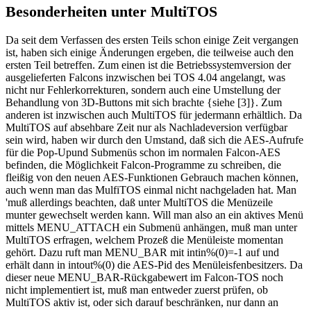
Besonderheiten unter MultiTOS
Da seit dem Verfassen des ersten Teils schon einige Zeit vergangen
ist, haben sich einige Änderungen ergeben, die teilweise auch den
ersten Teil betreffen. Zum einen ist die Betriebssystemversion der
ausgelieferten Falcons inzwischen bei TOS 4.04 angelangt, was
nicht nur Fehlerkorrekturen, sondern auch eine Umstellung der
Behandlung von 3D-Buttons mit sich brachte {siehe [3]}. Zum
anderen ist inzwischen auch MultiTOS für jedermann erhältlich. Da
MultiTOS auf absehbare Zeit nur als Nachladeversion verfügbar
sein wird, haben wir durch den Umstand, daß sich die AES-Aufrufe
für die Pop-Upund Submenüs schon im normalen Falcon-AES
befinden, die Möglichkeit Falcon-Programme zu schreiben, die
fleißig von den neuen AES-Funktionen Gebrauch machen können,
auch wenn man das MulfiTOS einmal nicht nachgeladen hat. Man
'muß allerdings beachten, daß unter MultiTOS die Menüzeile
munter gewechselt werden kann. Will man also an ein aktives Menü
mittels MENU_ATTACH ein Submenü anhängen, muß man unter
MultiTOS erfragen, welchem Prozeß die Menüleiste momentan
gehört. Dazu ruft man MENU_BAR mit intin%(0)=-1 auf und
erhält dann in intout%(0) die AES-Pid des Menüleisfenbesitzers. Da
dieser neue MENU_BAR-Rückgabewert im Falcon-TOS noch
nicht implementiert ist, muß man entweder zuerst prüfen, ob
MultiTOS aktiv ist, oder sich darauf beschränken, nur dann an