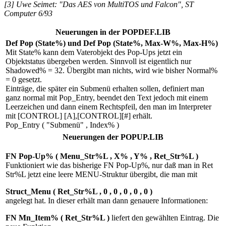
[3] Uwe Seimet: "Das AES von MultiTOS und Falcon", ST
Computer 6/93
Neuerungen in der POPDEF.LIB
Def Pop (State%) und Def Pop (State%, Max-W%, Max-H%)
Mit State% kann dem Vaterobjekt des Pop-Ups jetzt ein
Objektstatus übergeben werden. Sinnvoll ist eigentlich nur
Shadowed% = 32. Übergibt man nichts, wird wie bisher Normal%
= 0 gesetzt.
Einträge, die später ein Submenü erhalten sollen, definiert man
ganz normal mit Pop_Entry, beendet den Text jedoch mit einem
Leerzeichen und dann einem Rechtspfeil, den man im Interpreter
mit [CONTROL] [A],[CONTROL][#] erhält.
Pop_Entry ( "Submenü" , Index% )
Neuerungen der POPUP.LIB
FN Pop-Up% ( Menu_Str%L , X% , Y% , Ret_Str%L )
Funktioniert wie das bisherige FN Pop-Up%, nur daß man in Ret
Str%L jetzt eine leere MENU-Struktur übergibt, die man mit
Struct_Menu ( Ret_Str%L , 0 , 0 , 0 , 0 , 0 )
angelegt hat. In dieser erhält man dann genauere Informationen:
FN Mn_Item% ( Ret_Str%L )
liefert den gewählten Eintrag. Die