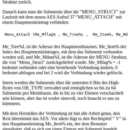
Struktur zurück.
Danach kann man die Submenüs über die "MENU_STRUCT" zur
Laufzeit mit dem neuen AES Aufruf 37 "MENU_ATTACH" mit
einem Hauptmenüeintrag verbinden:
Me_Tree%L ist die Adresse des Hauptmenübaumes, Me_Item% der
Index des Hauptmenüeintrages, mit dem das Submenü verbunden
werden soll, und Me_Mdata%L ist die Adresse der MENU-Struktur,
die von "Menu_Struct" zurückgeliefert wurde. Me_Mflag% = -1
bedeutet verbinden oder eine bestehende Verbindung ändern, 0
bedeutet abfragen und bei 2 wird die Verbindung wieder gelöscht.
Intern werden die Submenüs über die untersten 6 Bits des High-
Bytes von OB_TYPE verwaltet und ermöglichen so bis zu 64
Submenüs pro Menübaum, die in bis zu vier Ebenen verschachtelt
sein können, aber das ist weder sinnvoll, noch braucht es uns zu
kümmern.
Mit dem Herstellen der Verbindung ist fast alle Arbeit getan, den
Rest übernimmt das AES. Vor allem fügt es den Rechtspfeil " V" in
den Hauptmenüeintrag Me_Item% ein, der dem Benutzer
signalisiert, daß es sich um einen Eintrag mit Submenü handelt.