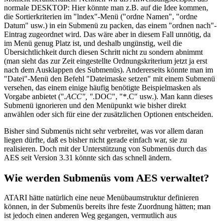
normale DESKTOP: Hier könnte man z.B. auf die Idee kommen,
die Sortierkriterien im "lndex"-Menü ("ordne Namen", "ordne
Datum" usw.) in ein Submenü zu packen, das einem "ordnen nach"-
Eintrag zugeordnet wird. Das wäre aber in diesem Fall unnötig, da
im Menü genug Platz ist, und deshalb ungünstig, weil die
Übersichtlichkeit durch diesen Schritt nicht zu sondern abnimmt
(man sieht das zur Zeit eingestellte Ordnungskriterium jetzt ja erst
nach dem Ausklappen des Submenüs). Andererseits könnte man im
"Datei"-Menü den Befehl "Dateimaske setzen" mit einem Submenü
versehen, das einem einige häufig benötigte Beispielmasken als
Vorgabe anbietet ("
.ACC", "
.DOC", "*.C" usw.). Man kann dieses
Submenü ignorieren und den Menüpunkt wie bisher direkt
anwählen oder sich für eine der zusätzlichen Optionen entscheiden.
Bisher sind Submenüs nicht sehr verbreitet, was vor allem daran
liegen dürfte, daß es bisher nicht gerade einfach war, sie zu
realisieren. Doch mit der Unterstützung von Submenüs durch das
AES seit Version 3.31 könnte sich das schnell ändern.
Wie werden Submenüs vom AES verwaltet?
ATARI hätte natürlich eine neue Menübaumstruktur definieren
können, in der Submenüs bereits ihre feste Zuordnung hätten; man
ist jedoch einen anderen Weg gegangen, vermutlich aus