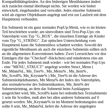
Kompatibilitätsgründen. An den bisherigen Menübäumen ändert
sich zunächst einmal überhaupt nichts. Sie werden wie bisher
entwickelt, eingebunden und verwaltet. Jedes einzelne Submenü
wird als eigener Objektbaum angelegt und erst zur Laufzeit mit dem
Hauptmenü verbunden.
Ein Submenü ist ein ganz normales PopUp-Menü, wie es im letzten
Teil beschrieben wurde; am sinnvollsten sind Text-Pop-Ups: ein
Vaterobjekt vom Typ "G_BOX", die einzelnen Einträge als Kinder
vom Typ "G_STRING". Zur optischen Unterscheidung vom
Hauptmenü kann die Submenübox schattiert werden. Sowohl der
eigentliche Menübaum als auch die einzelnen Submenüs sollten sich
an die allgemeinen Konventionen halten: Zwei Leerzeichen vor den
Einträgen (für das "Checked"-Häckchen) und mindestens eins am
Ende. Für jedes Submenü muß wieder - wie bei normalen Pop-Ups
- eine "MENU_STRUCT" angelegt werden Struct_Menu (
Me_Mdata%L, Mn_Tree% , Mn_Menu% , Mn_Item% ,
Mn_Scroll%, Mn_Keystate% ) Mn_Tree% ist die Adresse des
Submenüobjektbaumes, Mn Menu% der Index des Vaterobjekts,
also normalerweise des Submenükastens, Mn_Item% der
Submenüeintrag, an dem das Submenü beim Ausklappen
ausgerichtet wird, Mn_Scroll% kann bei ordentlichen Textsubmenüs
1 sein für Scrollen, muß aber bei allen anderen Submenüs auf 0
gesetzt werden. Mn_Keystate% ist im Moment bedeutungslos und
sollte 0 sein, Me_Mdata%L liefert die Adresse der angelegten