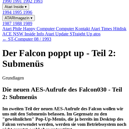
1990
1991
1992
1993
Atari Inside
▾
1994
1995
1996
ATARImagazin
▾
1987
1988
1989
Atari Phile
Happy Computer
Computer Kontakt
Atari Times
Hitdisk
ACE NSW Inside Info
Atari Update
STraight Up
atos
← ST-Computer 08 / 1993
Der Falcon poppt up - Teil 2:
Submenüs
Grundlagen
Die neuen AES-Aufrufe des Falcon030 - Teil
2: Submenüs
Im zweiten Teil der neuen AES-Aufrufe des Falcon wollen wir
uns mit den Submenüs befassen. Im Gegensatz zu den
"gewöhnlichen" Pop-Up-Menüs, die ja bereits im Desktop des
Falcon verwendet werden, werden sie vom Betriebssystem noch