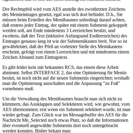
Der Rechtspfeil wird vom AES anstelle des zweitletzten Zeichens
des Menüeintrages gesetzt, egal was sich dort befindet. D.h., Sie
müssen beim Erstellen des Menübaumes unbedingt darauf achten,
daß erstens jeder Eintrag, der später mit einem Submenü gekoppelt
werden soll, am Ende mindestens 3 Leerzeichen besitzt, und
zweitens, daß der Text (inklusive Anfangsund Endleerzeichen) des
Eintrages genauso lang ist wie der Submenükasten breit. Nur so ist
gewährleistet, daß der Pfeil an vorletzter Stelle des Menükastens
erscheint, gefolgt von einem Leerzeichen und mit mindestens einem
Zeichen Abstand zum Eintragstext.
Es gibt leider kein mir bekanntes RCS, das einem diese Arbeit
abnimmt. Selbst INTERFACE 2, das eine Optimierung für Menüs
besitzt, ist noch nicht auf die neuen Submenüs eingerichtet; weshalb
man die Optimierung ausschalten und die Anpassung "zu Fuß"
vornehmen muß.
Um die Verwaltung des Menübaumes braucht man sich nicht zu
kümmern, das Ausklappen und Selektieren wird, wie gewohnt, vom
AES übernommen; erst wenn ein Submenü selektiert wurde, ist man
wieder gefragt. Zum Glück war im Messagebuffer des AES für die
Nachricht Mn_Selected noch etwas Platz, so daß die Informationen
über eventuell angewählte Submenüs dort noch untergebracht
werden konnten. Bisher bekam man: