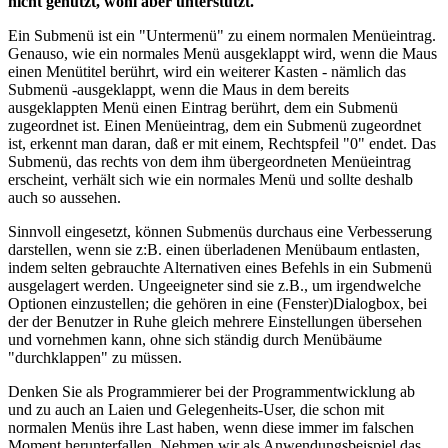
nicht genutzt, wohl aber unterstützt.
Ein Submenü ist ein "Untermenü" zu einem normalen Menüeintrag.
Genauso, wie ein normales Menü ausgeklappt wird, wenn die Maus
einen Menütitel berührt, wird ein weiterer Kasten - nämlich das
Submenü -ausgeklappt, wenn die Maus in dem bereits
ausgeklappten Menü einen Eintrag berührt, dem ein Submenü
zugeordnet ist. Einen Menüeintrag, dem ein Submenü zugeordnet
ist, erkennt man daran, daß er mit einem, Rechtspfeil "0" endet. Das
Submenü, das rechts von dem ihm übergeordneten Menüeintrag
erscheint, verhält sich wie ein normales Menü und sollte deshalb
auch so aussehen.
Sinnvoll eingesetzt, können Submenüs durchaus eine Verbesserung
darstellen, wenn sie z:B. einen überladenen Menübaum entlasten,
indem selten gebrauchte Alternativen eines Befehls in ein Submenü
ausgelagert werden. Ungeeigneter sind sie z.B., um irgendwelche
Optionen einzustellen; die gehören in eine (Fenster)Dialogbox, bei
der der Benutzer in Ruhe gleich mehrere Einstellungen übersehen
und vornehmen kann, ohne sich ständig durch Menübäume
"durchklappen" zu müssen.
Denken Sie als Programmierer bei der Programmentwicklung ab
und zu auch an Laien und Gelegenheits-User, die schon mit
normalen Menüs ihre Last haben, wenn diese immer im falschen
Moment herunterfallen. Nehmen wir als Anwendungsbeispiel das