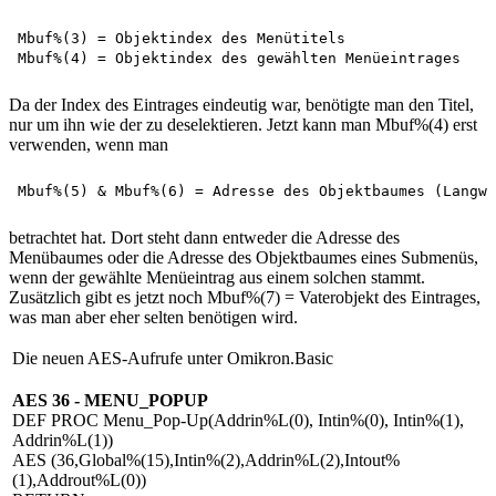
Mbuf%(3) = Objektindex des Menütitels 

Da der Index des Eintrages eindeutig war, benötigte man den Titel,
nur um ihn wie der zu deselektieren. Jetzt kann man Mbuf%(4) erst
verwenden, wenn man
betrachtet hat. Dort steht dann entweder die Adresse des
Menübaumes oder die Adresse des Objektbaumes eines Submenüs,
wenn der gewählte Menüeintrag aus einem solchen stammt.
Zusätzlich gibt es jetzt noch Mbuf%(7) = Vaterobjekt des Eintrages,
was man aber eher selten benötigen wird.
Die neuen AES-Aufrufe unter Omikron.Basic
AES 36 - MENU_POPUP
DEF PROC Menu_Pop-Up(Addrin%L(0), Intin%(0), Intin%(1),
Addrin%L(1))
AES (36,Global%(15),Intin%(2),Addrin%L(2),Intout%
(1),Addrout%L(0))