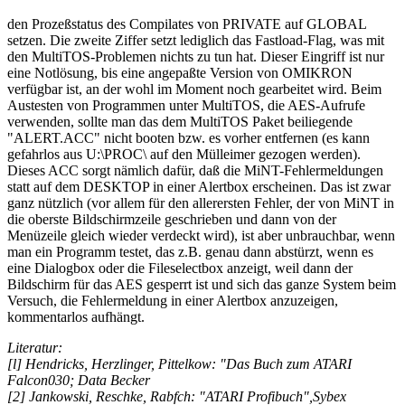
den Prozeßstatus des Compilates von PRIVATE auf GLOBAL
setzen. Die zweite Ziffer setzt lediglich das Fastload-Flag, was mit
den MultiTOS-Problemen nichts zu tun hat. Dieser Eingriff ist nur
eine Notlösung, bis eine angepaßte Version von OMIKRON
verfügbar ist, an der wohl im Moment noch gearbeitet wird. Beim
Austesten von Programmen unter MultiTOS, die AES-Aufrufe
verwenden, sollte man das dem MultiTOS Paket beiliegende
"ALERT.ACC" nicht booten bzw. es vorher entfernen (es kann
gefahrlos aus U:\PROC\ auf den Mülleimer gezogen werden).
Dieses ACC sorgt nämlich dafür, daß die MiNT-Fehlermeldungen
statt auf dem DESKTOP in einer Alertbox erscheinen. Das ist zwar
ganz nützlich (vor allem für den allerersten Fehler, der von MiNT in
die oberste Bildschirmzeile geschrieben und dann von der
Menüzeile gleich wieder verdeckt wird), ist aber unbrauchbar, wenn
man ein Programm testet, das z.B. genau dann abstürzt, wenn es
eine Dialogbox oder die Fileselectbox anzeigt, weil dann der
Bildschirm für das AES gesperrt ist und sich das ganze System beim
Versuch, die Fehlermeldung in einer Alertbox anzuzeigen,
kommentarlos aufhängt.
Literatur:
[l] Hendricks, Herzlinger, Pittelkow: "Das Buch zum ATARI
Falcon030; Data Becker
[2] Jankowski, Reschke, Rabfch: "ATARI Profibuch",Sybex