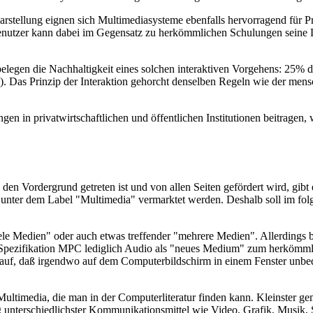
darstellung eignen sich Multimediasysteme ebenfalls hervorragend für 
Benutzer kann dabei im Gegensatz zu herkömmlichen Schulungen seine
elegen die Nachhaltigkeit eines solchen interaktiven Vorgehens: 25%
]). Das Prinzip der Interaktion gehorcht denselben Regeln wie der mens
 in privatwirtschaftlichen und öffentlichen Institutionen beitragen, 
en Vordergrund getreten ist und von allen Seiten gefördert wird, gibt 
e unter dem Label "Multimedia" vermarktet werden. Deshalb soll im fol
le Medien" oder auch etwas treffender "mehrere Medien". Allerdings bl
-Spezifikation MPC lediglich Audio als "neues Medium" zum herkömmli
rauf, daß irgendwo auf dem Computerbildschirm in einem Fenster unbe
ultimedia, die man in der Computerliteratur finden kann. Kleinster ge
 unterschiedlichster Kommunikationsmittel wie Video, Grafik, Musik, 