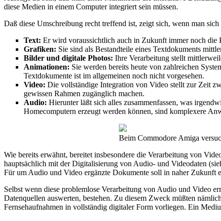
diese Medien in einem Computer integriert sein müssen.
Daß diese Umschreibung recht treffend ist, zeigt sich, wenn man sic
Text:
Er wird voraussichtlich auch in Zukunft immer noch die 
Grafiken:
Sie sind als Bestandteile eines Textdokuments mitt
Bilder und digitale Photos:
Ihre Verarbeitung stellt mittlerwe
Animationen:
Sie werden bereits heute von zahlreichen System
Textdokumente ist im allgemeinen noch nicht vorgesehen.
Video:
Die vollständige Integration von Video stellt zur Zeit 
gewissen Rahmen zugänglich machen.
Audio:
Hierunter läßt sich alles zusammenfassen, was irgendwi
Homecomputern erzeugt werden können, sind komplexere Anwe
Beim Commodore Amiga versucht
Wie bereits erwähnt, bereitet insbesondere die Verarbeitung von Vi
hauptsächlich mit der Digitalisierung von Audio- und Videodaten (sie
Für um Audio und Video ergänzte Dokumente soll in naher Zukunft etw
Selbst wenn diese problemlose Verarbeitung von Audio und Video erre
Datenquellen auswerten, bestehen. Zu diesem Zweck müßten nämlich 
Fernsehaufnahmen in vollständig digitaler Form vorliegen. Ein Mediu