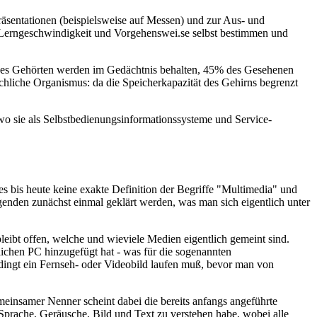
Präsentationen (beispielsweise auf Messen) und zur Aus- und
 Lerngeschwindigkeit und Vorgehenswei.se selbst bestimmen und
 des Gehörten werden im Gedächtnis behalten, 45% des Gesehenen
chliche Organismus: da die Speicherkapazität des Gehirns begrenzt
wo sie als Selbstbedienungsinformationssysteme und Service-
es bis heute keine exakte Definition der Begriffe "Multimedia" und
genden zunächst einmal geklärt werden, was man sich eigentlich unter
eibt offen, welche und wieviele Medien eigentlich gemeint sind.
chen PC hinzugefügt hat - was für die sogenannten
dingt ein Fernseh- oder Videobild laufen muß, bevor man von
meinsamer Nenner scheint dabei die bereits anfangs angeführte
Sprache, Geräusche, Bild und Text zu verstehen habe, wobei alle