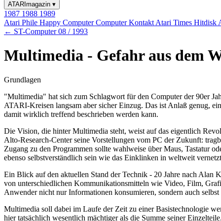
ATARImagazin
▾
1987
1988
1989
Atari Phile
Happy Computer
Computer Kontakt
Atari Times
Hitdisk
← ST-Computer 08 / 1993
Multimedia - Gefahr aus dem We
Grundlagen
"Multimedia" hat sich zum Schlagwort für den Computer der 90er Jahre
ATARI-Kreisen langsam aber sicher Einzug. Das ist Anlaß genug, einm
damit wirklich treffend beschrieben werden kann.
Die Vision, die hinter Multimedia steht, weist auf das eigentlich Re
Alto-Research-Center seine Vorstellungen vom PC der Zukunft: tragba
Zugang zu den Programmen sollte wahlweise über Maus, Tastatur oder
ebenso selbstverständlich sein wie das Einklinken in weltweit vernet
Ein Blick auf den aktuellen Stand der Technik - 20 Jahre nach Alan K
von unterschiedlichen Kommunikationsmitteln wie Video, Film, Grafik
Anwender nicht nur Informationen konsumieren, sondern auch selbst we
Multimedia soll dabei im Laufe der Zeit zu einer Basistechnologie we
hier tatsächlich wesentlich mächtiger als die Summe seiner Einzeltei