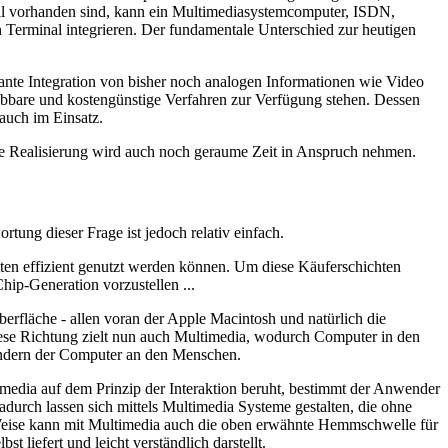
mal vorhanden sind, kann ein Multimediasystemcomputer, ISDN,
n Terminal integrieren. Der fundamentale Unterschied zur heutigen
lante Integration von bisher noch analogen Informationen wie Video
abbare und kostengünstige Verfahren zur Verfügung stehen. Dessen
 auch im Einsatz.
sche Realisierung wird auch noch geraume Zeit in Anspruch nehmen.
rtung dieser Frage ist jedoch relativ einfach.
ten effizient genutzt werden können. Um diese Käuferschichten
hip-Generation vorzustellen ...
erfläche - allen voran der Apple Macintosh und natürlich die
ese Richtung zielt nun auch Multimedia, wodurch Computer in den
ndern der Computer an den Menschen.
edia auf dem Prinzip der Interaktion beruht, bestimmt der Anwender
Dadurch lassen sich mittels Multimedia Systeme gestalten, die ohne
d Weise kann mit Multimedia auch die oben erwähnte Hemmschwelle für
liefert und leicht verständlich darstellt.