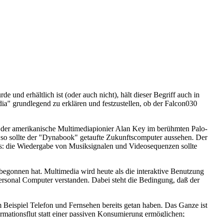
nd erhältlich ist (oder auch nicht), hält dieser Begriff auch in
ia" grundlegend zu erklären und festzustellen, ob der Falcon030
lte der amerikanische Multimediapionier Alan Key im berühmten Palo-
- so sollte der "Dynabook" getaufte Zukunftscomputer aussehen. Der
es: die Wiedergabe von Musiksignalen und Videosequenzen sollte
 begonnen hat. Multimedia wird heute als die interaktive Benutzung
ersonal Computer verstanden. Dabei steht die Bedingung, daß der
m Beispiel Telefon und Fernsehen bereits getan haben. Das Ganze ist
ormationsflut statt einer passiven Konsumierung ermöglichen;