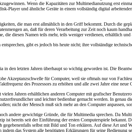
rückzugewinnen. Wenn die Kapazitäten zur Multimedianutzung erst ein
isk-Player und ähnliche Geräte in einem vollständig digital arbeitende
igkeiten, die man erst allmählich in den Griff bekommt. Durch die gep
Datenmengen an, daß für deren Verarbeitung zur Zeit noch kaum handh
, die diesen Namen teils mehr, teils weniger verdienen, erhältlich und
entsprechen, gibt es jedoch bis heute nicht; ihre vollständige techni
ia in den letzten Jahren überhaupt so wichtig geworden ist. Die Beantwo
hohe Akzeptanzschwelle für Computer, weil sie oftmals nur von Fachleu
 Taktfrequenz des Prozessors zu erhöhen und alle zwei Jahre eine neue C
vielen Jahren erhältlichen anderen Computer mit grafischer Benutzerob
tzerfreundlicher und leichter bedienbar gemacht werden. In genau di
llen; nicht der Mensch muß sich mehr an den Computer anpassen, so
och andere gewichtige Gründe, die für Multimedia sprechen. Da Multim
zip ist bereits seit der Einführung der ersten Computerspiele bekannt. 
ch gegebenenfalls selbst mit Bild und Ton erklären. Auf diese Art un
dem das System alle benötigten Erklärungen für seine Bedienung selbst 