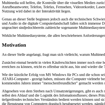
Multimedia soll helfen, die Kontrolle über die visuellen Medien zu
Anrufbeantworter, Telefon, Telefax, Fernsehen, Videorekorder, Laserd
Nutzung wird dabei in der Interaktivität liegen.
Genau an dieser Stelle beginnen jedoch auch die technischen Schwier
und Audio in die digitale Computerlandschaft fallen solch immense 
ungeachtet sindjedochbereits zahlreiche sogenannte Multimediasysteme
Wirkliche Multimediasysteme, die allen beschriebenen Anforderungen 
Motivation
An dieser Stelle angelangt, fragt man sich vielleicht, warum Multimed
Zunächst einmal besteht in vielen Käuferschichten immer noch eine 
erreichen zu können, reicht es offenbar nicht aus, hin und wieder die
Wie der kürzliche Erfolg von MS Windows für PCs und die schon seit 
ATARI-Computer - gezeigt haben, müssen die Computer vielmehr benu
kommenden Jahren immer "menschenfreundlicher" gemacht werden so
Abgesehen von dem Streben nach Umsatzsteigerungen, gibt es auch n
selbst den Ablauf und die Logistik des Infomationsflusses; dieses Prin
tiefgreifendes technisches Verständnis bedient werden können und si
die Benutzung von Computern drastisch herabgesetzt werden, nämlich in