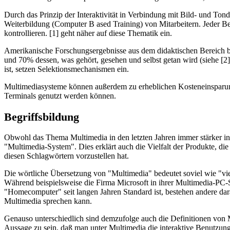
Durch das Prinzip der Interaktivität in Verbindung mit Bild- und Ton
Weiterbildung (Computer B ased Training) von Mitarbeitern. Jeder 
kontrollieren. [1] geht näher auf diese Thematik ein.
Amerikanische Forschungsergebnisse aus dem didaktischen Bereich b
und 70% dessen, was gehört, gesehen und selbst getan wird (siehe [2
ist, setzen Selektionsmechanismen ein.
Multimediasysteme können außerdem zu erheblichen Kosteneinsparungen
Terminals genutzt werden können.
Begriffsbildung
Obwohl das Thema Multimedia in den letzten Jahren immer stärker in d
"Multimedia-System". Dies erklärt auch die Vielfalt der Produkte, di
diesen Schlagwörtern vorzustellen hat.
Die wörtliche Übersetzung von "Multimedia" bedeutet soviel wie "vie
Während beispielsweise die Firma Microsoft in ihrer Multimedia-PC
"Homecomputer" seit langen Jahren Standard ist, bestehen andere da
Multimedia sprechen kann.
Genauso unterschiedlich sind demzufolge auch die Definitionen von M
Aussage zu sein, daß man unter Multimedia die interaktive Benutzung