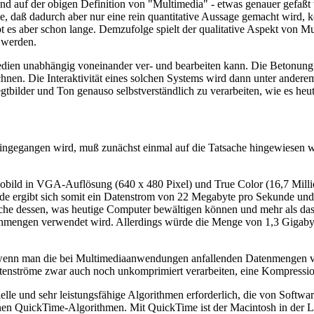
rend auf der obigen Definition von "Multimedia" - etwas genauer gefaß
 daß dadurch aber nur eine rein quantitative Aussage gemacht wird, kö
s aber schon lange. Demzufolge spielt der qualitative Aspekt von Multim
t werden.
edien unabhängig voneinander ver- und bearbeiten kann. Die Betonung
hnen. Die Interaktivität eines solchen Systems wird dann unter ander
gtbilder und Ton genauso selbstverständlich zu verarbeiten, wie es heute
 eingegangen wird, muß zunächst einmal auf die Tatsache hingewiesen
deobild in VGA-Auflösung (640 x 480 Pixel) und True Color (16,7 Milli
nde ergibt sich somit ein Datenstrom von 22 Megabyte pro Sekunde und
ache dessen, was heutige Computer bewältigen können und mehr als da
nmengen verwendet wird. Allerdings würde die Menge von 1,3 Gigabyt
nn man die bei Multimediaanwendungen anfallenden Datenmengen verar
enströme zwar auch noch unkomprimiert verarbeiten, eine Kompression 
lle und sehr leistungsfähige Algorithmen erforderlich, die von Softw
inen QuickTime-Algorithmen. Mit QuickTime ist der Macintosh in der 