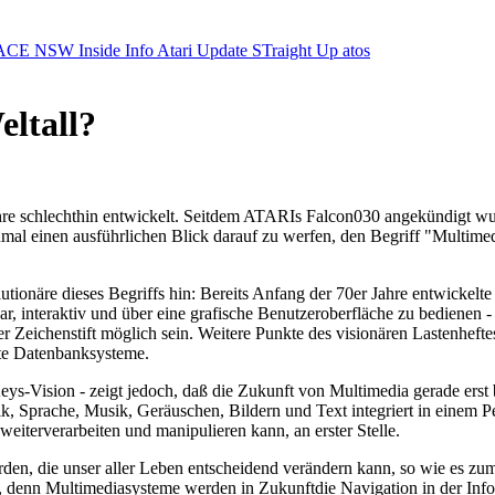
ACE NSW Inside Info
Atari Update
STraight Up
atos
ltall?
 schlechthin entwickelt. Seitdem ATARIs Falcon030 angekündigt wurde u
al einen ausführlichen Blick darauf zu werfen, den Begriff "Multimed
volutionäre dieses Begriffs hin: Bereits Anfang der 70er Jahre entwicke
r, interaktiv und über eine grafische Benutzeroberfläche zu bedienen 
 Zeichenstift möglich sein. Weitere Punkte des visionären Lastenheft
zte Datenbanksysteme.
eys-Vision - zeigt jedoch, daß die Zukunft von Multimedia gerade erst
, Sprache, Musik, Geräuschen, Bildern und Text integriert in einem P
iterverarbeiten und manipulieren kann, an erster Stelle.
rden, die unser aller Leben entscheidend verändern kann, so wie es zu
le, denn Multimediasysteme werden in Zukunftdie Navigation in der Inf