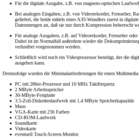
Für die digitale Ausgabe, z.B. von magneto-optischen Laufwer
Bei analogen Eingaben, z.B. von Videorekorder, Fernseher, Ra
geliefert, die beide mittels eines A/D-Wandlers zuerst in dig
Datenmengen an, daß sie nur durch Kompression beherrscht we
Für analoge Ausgaben, z.B. auf Videorekorder, Fernseher oder
Dabei ist im Normalfall außerdem wieder die Dekomprimierung 
verlustfrei vorgenommen werden.
Schließlich wird noch ein Videoprozessor benötigt, der die dig
ausgeben kann.
Demzufolge wurden die Minimalanforderungen für einen Multimedia-P
PC mit 286er-Prozessor und 10 MHz Taktfrequenz
2 MByte Arbeitsspeicher
30-MByte-Festplatte
3.5-Zoll-Diskettenlaufwerk mit 1,4 MByte Speicherkapazität
Maus
VGA-Karte mit 256 Farben
CD-ROM-Laufwerk
Soundkarte
Videokarte
eventuell Touch-Screen-Monitor