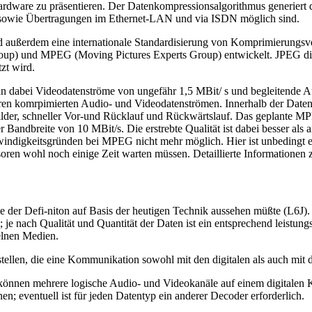
ardware zu präsentieren. Der Datenkompressionsalgorithmus generiert 
 sowie Übertragungen im Ethernet-LAN und via ISDN möglich sind.
d außerdem eine internationale Standardisierung von Komprimierungsver
up) und MPEG (Moving Pictures Experts Group) entwickelt. JPEG dien
zt wird.
 dabei Videodatenströme von ungefähr 1,5 MBit/ s und begleitende A
en komrpimierten Audio- und Videodatenströmen. Innerhalb der Datenst
Bilder, schneller Vor-und Rücklauf und Rückwärtslauf. Das geplante M
er Bandbreite von 10 MBit/s. Die erstrebte Qualität ist dabei besser
hwindigkeitsgründen bei MPEG nicht mehr möglich. Hier ist unbedingt
soren wohl noch einige Zeit warten müssen. Detaillierte Informatione
e der Defi-niton auf Basis der heutigen Technik aussehen müßte (L6J).
; je nach Qualität und Quantität der Daten ist ein entsprechend leistungs
elnen Medien.
stellen, die eine Kommunikation sowohl mit den digitalen als auch mit
nnen mehrere logische Audio- und Videokanäle auf einem digitalen Ka
; eventuell ist für jeden Datentyp ein anderer Decoder erforderlich.