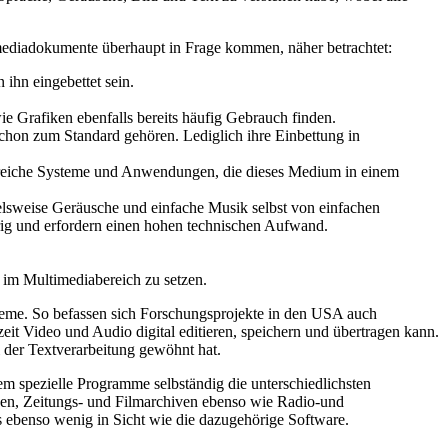
timediadokumente überhaupt in Frage kommen, näher betrachtet:
ihn eingebettet sein.
ie Grafiken ebenfalls bereits häufig Gebrauch finden.
schon zum Standard gehören. Lediglich ihre Einbettung in
zahlreiche Systeme und Anwendungen, die dieses Medium in einem
ielsweise Geräusche und einfache Musik selbst von einfachen
g und erfordern einen hohen technischen Aufwand.
m Multimediabereich zu setzen.
leme. So befassen sich Forschungsprojekte in den USA auch
eit Video und Audio digital editieren, speichern und übertragen kann.
 der Textverarbeitung gewöhnt hat.
em spezielle Programme selbständig die unterschiedlichsten
ken, Zeitungs- und Filmarchiven ebenso wie Radio-und
s ebenso wenig in Sicht wie die dazugehörige Software.