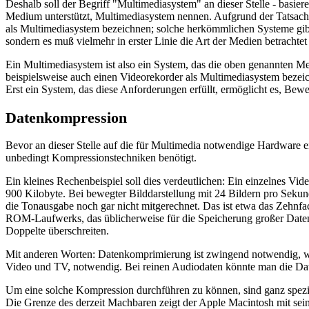
Deshalb soll der Begriff "Multimediasystem" an dieser Stelle - basie
Medium unterstützt, Multimediasystem nennen. Aufgrund der Tatsache,
als Multimediasystem bezeichnen; solche herkömmlichen Systeme gibt e
sondern es muß vielmehr in erster Linie die Art der Medien betrachte
Ein Multimediasystem ist also ein System, das die oben genannten M
beispielsweise auch einen Videorekorder als Multimediasystem bezeic
Erst ein System, das diese Anforderungen erfüllt, ermöglicht es, Bewe
Datenkompression
Bevor an dieser Stelle auf die für Multimedia notwendige Hardware
unbedingt Kompressionstechniken benötigt.
Ein kleines Rechenbeispiel soll dies verdeutlichen: Ein einzelnes Vi
900 Kilobyte. Bei bewegter Bilddarstellung mit 24 Bildern pro Seku
die Tonausgabe noch gar nicht mitgerechnet. Das ist etwa das Zehnf
ROM-Laufwerks, das üblicherweise für die Speicherung großer Date
Doppelte überschreiten.
Mit anderen Worten: Datenkomprimierung ist zwingend notwendig, we
Video und TV, notwendig. Bei reinen Audiodaten könnte man die Dat
Um eine solche Kompression durchführen zu können, sind ganz spezie
Die Grenze des derzeit Machbaren zeigt der Apple Macintosh mit se