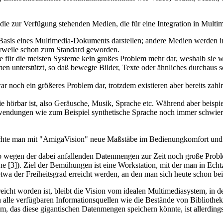
h die zur Verfügung stehenden Medien, die für eine Integration in Mul
Basis eines Multimedia-Dokuments darstellen; andere Medien werden in 
lerweile schon zum Standard geworden.
ile für die meisten Systeme kein großes Problem mehr dar, weshalb sie w
en unterstützt, so daß bewegte Bilder, Texte oder ähnliches durchaus 
zwar noch ein größeres Problem dar, trotzdem existieren aber bereits 
e hörbar ist, also Geräusche, Musik, Sprache etc. Während aber beisp
ndungen wie zum Beispiel synthetische Sprache noch immer schwieri
e man mit "AmigaVision" neue Maßstäbe im Bedienungkomfort und i
deo wegen der dabei anfallenden Datenmengen zur Zeit noch große Prob
he [3]). Ziel der Bemühungen ist eine Workstation, mit der man in Echtz
a der Freiheitsgrad erreicht werden, an den man sich heute schon bei
icht worden ist, bleibt die Vision vom idealen Multimediasystem, in d
alle verfügbaren Informationsquellen wie die Bestände von Bibliothe
m, das diese gigantischen Datenmengen speichern könnte, ist allerding