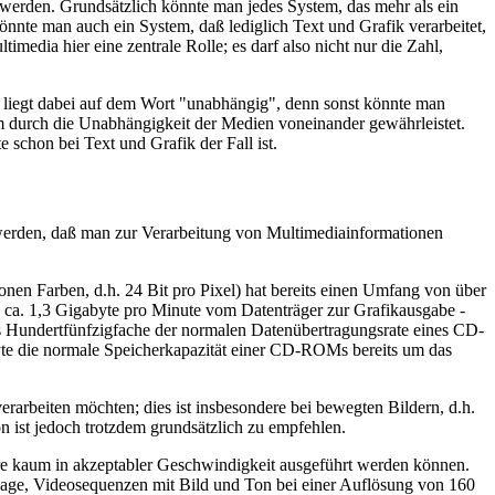
t werden. Grundsätzlich könnte man jedes System, das mehr als ein
nnte man auch ein System, daß lediglich Text und Grafik verarbeitet,
edia hier eine zentrale Rolle; es darf also nicht nur die Zahl,
 liegt dabei auf dem Wort "unabhängig", denn sonst könnte man
em durch die Unabhängigkeit der Medien voneinander gewährleistet.
 schon bei Text und Grafik der Fall ist.
 werden, daß man zur Verarbeitung von Multimediainformationen
onen Farben, d.h. 24 Bit pro Pixel) hat bereits einen Umfang von über
 ca. 1,3 Gigabyte pro Minute vom Datenträger zur Grafikausgabe -
s Hundertfünfzigfache der normalen Datenübertragungsrate eines CD-
e die normale Speicherkapazität einer CD-ROMs bereits um das
beiten möchten; dies ist insbesondere bei bewegten Bildern, d.h.
ist jedoch trotzdem grundsätzlich zu empfehlen.
are kaum in akzeptabler Geschwindigkeit ausgeführt werden können.
Lage, Videosequenzen mit Bild und Ton bei einer Auflösung von 160