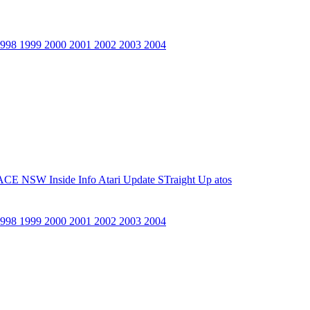
1998
1999
2000
2001
2002
2003
2004
ACE NSW Inside Info
Atari Update
STraight Up
atos
1998
1999
2000
2001
2002
2003
2004