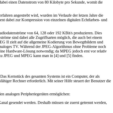
dabei einen Datenstrom von 80 Kilobyte pro Sekunde, womit die
fahren angestrebt wird, wurden im Verlaufe der letzen Jahre die
t dabei zur Kompression von einzelnen digitalen Echtfarben- und
udiodatenströme von 64, 128 oder 192 KBit/s produzieren. Dies
röme sind dabei alle Zugriffsarten möglich, die auch bei einem
PEG II zielt auf die allgemeine Kodierung von Bewegtbildern und
 als analoges TV. Während der JPEG-Algorithmus ohne Probleme noch
 eine Hardware-Lösung notwendig; da MPEG jedoch erst vor relativ
n zu JPEG und MPEG kann man in [4] und [5] finden.
 Das Kernstück des gesamten Systems ist ein Computer, der als
fähiger Rechner erforderlich. Mit seiner Hilfe steuert der Benutzer die
 den analogen Peripheriegeräten ermöglichen:
nal gesendet werden. Deshalb müssen sie zuerst getrennt werden,