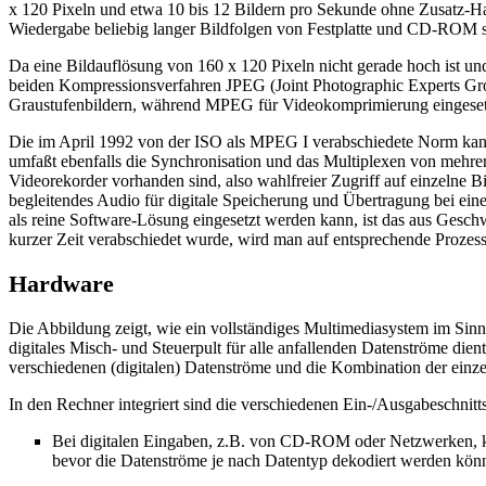
x 120 Pixeln und etwa 10 bis 12 Bildern pro Sekunde ohne Zusatz-H
Wiedergabe beliebig langer Bildfolgen von Festplatte und CD-ROM
Da eine Bildauflösung von 160 x 120 Pixeln nicht gerade hoch ist un
beiden Kompressionsverfahren JPEG (Joint Photographic Experts Gro
Graustufenbildern, während MPEG für Videokomprimierung eingeset
Die im April 1992 von der ISO als MPEG I verabschiedete Norm kann
umfaßt ebenfalls die Synchronisation und das Multiplexen von mehrer
Videorekorder vorhanden sind, also wahlfreier Zugriff auf einzelne 
begleitendes Audio für digitale Speicherung und Übertragung bei ein
als reine Software-Lösung eingesetzt werden kann, ist das aus Gesc
kurzer Zeit verabschiedet wurde, wird man auf entsprechende Prozes
Hardware
Die Abbildung zeigt, wie ein vollständiges Multimediasystem im Sinn
digitales Misch- und Steuerpult für alle anfallenden Datenströme dient
verschiedenen (digitalen) Datenströme und die Kombination der einz
In den Rechner integriert sind die verschiedenen Ein-/Ausgabeschnitt
Bei digitalen Eingaben, z.B. von CD-ROM oder Netzwerken, kö
bevor die Datenströme je nach Datentyp dekodiert werden können