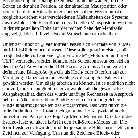
Positionierung der Dialogboxen. Man kann auswählen, ob die
Boxen an der alten Position, an der aktuellen Mausposition oder
zentriert auf dem Bildschirm erscheinen sollen. Weiterhin ist es
möglich zwischen vier verschiedenen Maßeinheiten des Systems
auszuwählen. Die Koordinaten der aktuellen Mausposition werden
in der eingestellten Einheit an der rechten Seite der Menüzeile
angezeigt. Diese Infozeile ist auf Wunsch auch abschaltbar.
Unter der Funktion „Dateiformat" lassen sich Formate von XIMG-
und TIFF-Bildern beeinflussen. Diese sollen gewährleisten, daß
möglichst alle vorhandenen „Unterformate" (Motorola- und Intel-
TIFF) verarbeitet werden können. Als Seitenabmessungen stehen
dem PixArt-Anwender die DIN-Formate A6 bis A4 und eine frei
definierbare Blattgröße (jeweils als Hoch- oder Querformat) zur
Verfügung. Dabei kann die jeweilige Auflösung des Bildes frei
gewählt werden. Um zügig arbeiten zu können, ist es natürlich nicht
sinnvoll, die Genauigkeit höher zu wählen als die gewünschte
Ausgabequalität, denn das würde unnötige Rechenzeit in Anspruch
nehmen. Alle aufgezählten Punkte zeigen die umfangreichen
Einstellungsmöglichkeiten des Programmes. Das wird durch die
freie Definition von Tastaturbelegung und Pop-Up-Menü noch
unterstrichen. Ach ja, das Pop-Up-Menü! Mit einem Druck auf die
Escape-Taste schaltet PixArt in den Full-Screen-Modus um. Die
Icon-Leiste verschwindet, und der ge-sammte Bildschirm steht zum
Zeichnen zur Verfügung. Um nun die Zeichen-, Block- oder