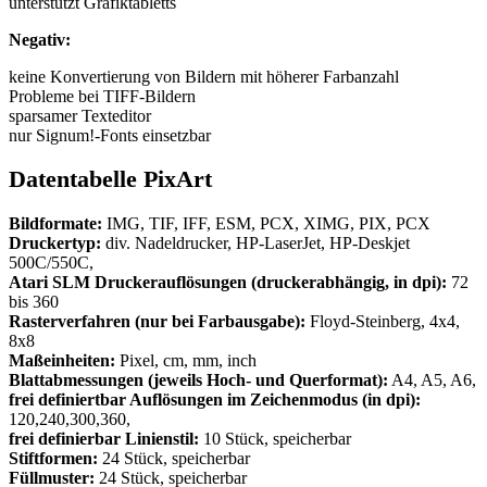
unterstützt Grafiktabletts
Negativ:
keine Konvertierung von Bildern mit höherer Farbanzahl
Probleme bei TIFF-Bildern
sparsamer Texteditor
nur Signum!-Fonts einsetzbar
Datentabelle PixArt
Bildformate:
IMG, TIF, IFF, ESM, PCX, XIMG, PIX, PCX
Druckertyp:
div. Nadeldrucker, HP-LaserJet, HP-Deskjet
500C/550C,
Atari SLM Druckerauflösungen (druckerabhängig, in dpi):
72
bis 360
Rasterverfahren (nur bei Farbausgabe):
Floyd-Steinberg, 4x4,
8x8
Maßeinheiten:
Pixel, cm, mm, inch
Blattabmessungen (jeweils Hoch- und Querformat):
A4, A5, A6,
frei definiertbar Auflösungen im Zeichenmodus (in dpi):
120,240,300,360,
frei definierbar Linienstil:
10 Stück, speicherbar
Stiftformen:
24 Stück, speicherbar
Füllmuster:
24 Stück, speicherbar