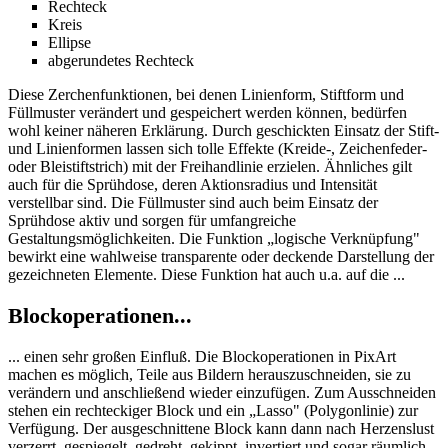
Rechteck
Kreis
Ellipse
abgerundetes Rechteck
Diese Zerchenfunktionen, bei denen Linienform, Stiftform und
Füllmuster verändert und gespeichert werden können, bedürfen
wohl keiner näheren Erklärung. Durch geschickten Einsatz der Stift-
und Linienformen lassen sich tolle Effekte (Kreide-, Zeichenfeder-
oder Bleistiftstrich) mit der Freihandlinie erzielen. Ähnliches gilt
auch für die Sprühdose, deren Aktionsradius und Intensität
verstellbar sind. Die Füllmuster sind auch beim Einsatz der
Sprühdose aktiv und sorgen für umfangreiche
Gestaltungsmöglichkeiten. Die Funktion „logische Verknüpfung"
bewirkt eine wahlweise transparente oder deckende Darstellung der
gezeichneten Elemente. Diese Funktion hat auch u.a. auf die ...
Blockoperationen...
... einen sehr großen Einfluß. Die Blockoperationen in PixArt
machen es möglich, Teile aus Bildern herauszuschneiden, sie zu
verändern und anschließend wieder einzufügen. Zum Ausschneiden
stehen ein rechteckiger Block und ein „Lasso" (Polygonlinie) zur
Verfügung. Der ausgeschnittene Block kann dann nach Herzenslust
verzerrt, gespiegelt, gedreht, gekippt, invertiert und sogar räumlich