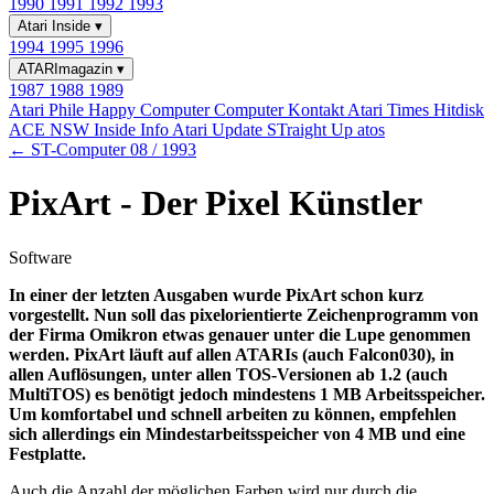
1990
1991
1992
1993
Atari Inside
▾
1994
1995
1996
ATARImagazin
▾
1987
1988
1989
Atari Phile
Happy Computer
Computer Kontakt
Atari Times
Hitdisk
ACE NSW Inside Info
Atari Update
STraight Up
atos
← ST-Computer 08 / 1993
PixArt - Der Pixel Künstler
Software
In einer der letzten Ausgaben wurde PixArt schon kurz
vorgestellt. Nun soll das pixelorientierte Zeichenprogramm von
der Firma Omikron etwas genauer unter die Lupe genommen
werden. PixArt läuft auf allen ATARIs (auch Falcon030), in
allen Auflösungen, unter allen TOS-Versionen ab 1.2 (auch
MultiTOS) es benötigt jedoch mindestens 1 MB Arbeitsspeicher.
Um komfortabel und schnell arbeiten zu können, empfehlen
sich allerdings ein Mindestarbeitsspeicher von 4 MB und eine
Festplatte.
Auch die Anzahl der möglichen Farben wird nur durch die