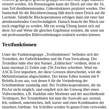
verzerrt werden. Als Bonuszugabe kann der Block auf eine der 16,
zum Teil dreidimensionalen, Gitterstrukturen projiziert werden. Der
Startschuß für die Blockberechnung fällt durch einen Druck auf die
Leertaste. Sämtliche Blockoperationen erfolgen dann mit einer fast
atemberaubenden Geschwindigkeit. Danach braucht der Block nur
noch eingefügt zu werden. Mit ein wenig Übung lassen sich auf
diese Art und Weise die gleichen Ergebnisse erzielen, die sonst nur
mit professionellen Bildverarbeitungen realisiert werden können.
Textfunktionen
Unter der Funktionsgruppe „Textfunktionen" befinden sich der
Texteditor, der Farbeffekteditor und die Font-Verwaltung. Der
Texteditor hätte eher den Namen „Editörchen" verdient, denn er
kann maximal 22 Zeilen zuje 256 Zeichen schreiben. Wird ein
ASCII-Text importiert, der diese Grenzen überschreitet, wird die
Mehrinformation abgeschnitten. Der kleine Editor kommt mit 9
Befehls-Icons aus, von denen 6 für die Veränderung der
Schriftattribute zuständig sind. Bei Textblockoperationen, die im
PixArt nicht möglich, sind empfielt sich der Umweg über einen
Vollwerteditor, z.B. Harlekin oder Mortimer und der anschließende
Textimport. Bei Textattributen hat man die Auswahl aus: normal,
fett, outlined, unterstrichen, hell, kursiv und einer Kombination der
einzelnen Attribute. Als Schriften werden Si-gnum-Fonts verwendet.