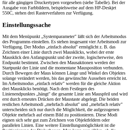
für alle gängigen Druckertypen vorgesehen (siehe Tabelle). Bei der
Ausgabe von Farbbildern, beispielsweise auf dem HP-Deskjet
550C, stehen drei Rasterverfahren zur Verfügung.
Einstellungssache
Mit dem Menüpunkt „Systemparameter" läßt sich der Arbeitsmodus
des Programms einstellen. Es stehen insgesamt vier Arbeitsmodi zur
Verfügung. Der Modus „einfach absolut" ermöglicht z. B. das
Zeichnen einer Linie durch zwei Mausklicks, wobei der erste
Mausklick den Anfangspunkt und der zweite, logischerweise, den
Endpunkt bestimmt. Zwischen den Mausaktionen werden der
Startpunkt der Linie und die momentane Mausposition verbunden.
Durch Bewegen der Maus können Länge und Winkel des Objektes
solange verändert werden, bis das gewünschte Aussehen erreicht ist.
Im Arbeitsmodus „einfach relativ" werden für die gleiche Aktion
drei Mausklicks benötigt. Nach dem Festlegen des
Linienendpunktes „hängt" die gesamte Linie am Mauspfeil und wird
erst durch erneutes Drücken der Maustaste abgelegt. Die beiden
restlichen Arbeitsmodi „mehrfach absolut" und „mehrfach relativ"
unterscheiden sich nur durch die Möglichkeit, die aufgezogenen
Objekte mehrfach auf einem Bild zu positionieren. Diese Modi
eignen sich sehr gut zum Zeichnen von Objektfeldern oder
parallelen Linien. Eine weitere Einstellungsmöglichkeit ist die