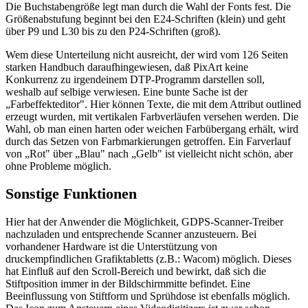
Die Buchstabengröße legt man durch die Wahl der Fonts fest. Die
Größenabstufung beginnt bei den E24-Schriften (klein) und geht
über P9 und L30 bis zu den P24-Schriften (groß).
Wem diese Unterteilung nicht ausreicht, der wird vom 126 Seiten
starken Handbuch daraufhingewiesen, daß PixArt keine
Konkurrenz zu irgendeinem DTP-Programm darstellen soll,
weshalb auf selbige verwiesen. Eine bunte Sache ist der
„Farbeffekteditor". Hier können Texte, die mit dem Attribut outlined
erzeugt wurden, mit vertikalen Farbverläufen versehen werden. Die
Wahl, ob man einen harten oder weichen Farbübergang erhält, wird
durch das Setzen von Farbmarkierungen getroffen. Ein Farverlauf
von „Rot" über „Blau" nach „Gelb" ist vielleicht nicht schön, aber
ohne Probleme möglich.
Sonstige Funktionen
Hier hat der Anwender die Möglichkeit, GDPS-Scanner-Treiber
nachzuladen und entsprechende Scanner anzusteuern. Bei
vorhandener Hardware ist die Unterstützung von
druckempfindlichen Grafiktabletts (z.B.: Wacom) möglich. Dieses
hat Einfluß auf den Scroll-Bereich und bewirkt, daß sich die
Stiftposition immer in der Bildschirmmitte befindet. Eine
Beeinflussung von Stiftform und Sprühdose ist ebenfalls möglich.