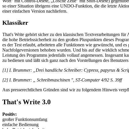
Wort" mit Control-Delete, „Lösche Zeile" mit Shift-Delete) gegenübe
so einer Situation übrigens eine UNDO-Funktion, die die letzte Akti
einer einfachen Version nachliefern.
Klassiker
That's Write gehört sicher zu den klassischen Textverarbeitungen f
die hohe Betriebssicherheit zu den großen Pluspunkten dieses Progr
es der Test erlaubt, arbeiteten alle Funktionen wie gewünscht, und es
Nachfolgeversionen behoben wurden. Und bis auf die wirklich schmer
Leistung des Programms jedenfalls vollauf angemessen. Insgesamt kan
zu bedienen und läßt sich ganz nach den Vorstellungen des Benutzers
[1] I. Brummer: „Drei handliche Schreiber: Cypress, papyrus & Scri
[2] I. Brummer: „ Schreibmaschinen ", ST-Computer 4/92 S. 39ff
Aus presserechtlichen Gründen sind wir zu folgendem Hinweis verpflic
That's Write 3.0
Positiv:
großer Funktionsumfang
einfache Bedienung