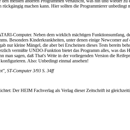
r den meisten anderen Programmen vertauscht, was hin und wieder zu e
on rückgängig machen kann. Hier sollten die Programmierer unbedingt n
ür ATARI-Computer. Neben dem wirklich mächtigen Funktionsumfang, de
amms. Besonders Kinderkrankheiten, unter denen einige Newcomer auf 
 gab nur kleine Mängel, die aber bei Erscheinen dieses Tests bereits be
zlich vermißte UNDO-Funktion bietet das Programm alles, was das Her
n man sagen, daß That's Write in der vorliegenden Version die Reifepr
 konfigurieren. Also: Unbedingt einmal ansehen!
pt", ST-Computer 3/93 S. 34ff
htet: Der HEIM Fachverlag als Verlag dieser Zeitschrift ist gleichzei