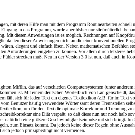
ungen, mit deren Hilfe man mit dem Programm Routinearbeiten schnell u
0 Eingang in das Programm, wurde aber bisher nur stiefmütterlich behan
 Mit diesen Anweisungen ist es möglich, Rechnungen auf Knopfdruck z
glichkeiten dieser Anweisungen nicht an die einer konventionellen Pro
ren wären, elegant und einfach lösen. Neben mathematischen Befehlen s
ten Anforderungen eingehen zu können. Vor allem durch letzteres hebt 
ie Fühler strecken muß. Neu in der Version 3.0 ist nun, daß auch in 
ughton Mifflin, das auf verschieden Computersystemen (unter anderem
ekommen ist. Mit einem deutschen Wörterbuch von Lan-genscheidt, das c
rdem läßt sich für jeden Text ein eigenes Textlexikon (z.B. für im T
om Benutzer häufig verwendete Wörter samt deren Trennstellen selbst
 Textlexikon, um für den Text die optimale Korrektur und Trennung zu 
chreibkorrektur eine Diät verpaßt, so daß diese nun nur noch halb sov
er natürlich eine größere Geschwindigkeitseinbuße mit sich bringt. Im 
egeln, zum Einsatz kommt. Da jedoch keine dieser Regeln ohne Ausnahm
t sich jedoch prinzipbedingt nicht vermeiden.