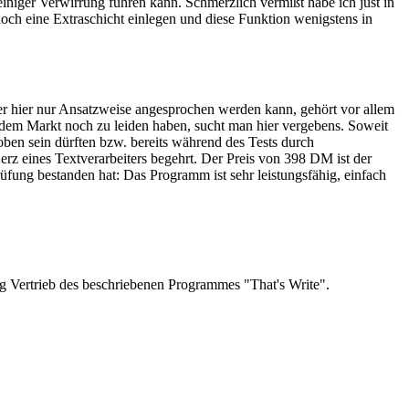
iniger Verwirrung führen kann. Schmerzlich vermißt habe ich just in
och eine Extraschicht einlegen und diese Funktion wenigstens in
r hier nur Ansatzweise angesprochen werden kann, gehört vor allem
dem Markt noch zu leiden haben, sucht man hier vergebens. Soweit
hoben sein dürften bzw. bereits während des Tests durch
z eines Textverarbeiters begehrt. Der Preis von 398 DM ist der
üfung bestanden hat: Das Programm ist sehr leistungsfähig, einfach
tig Vertrieb des beschriebenen Programmes "That's Write".