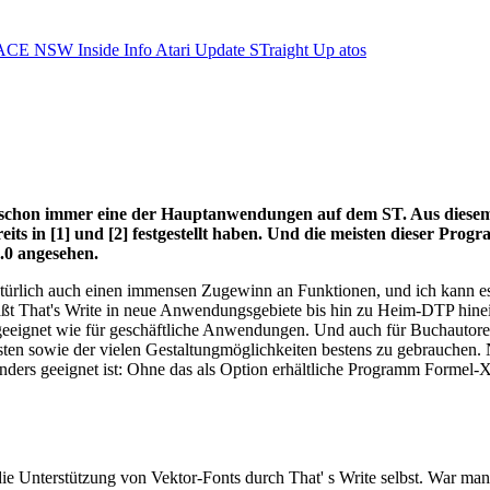
ACE NSW Inside Info
Atari Update
STraight Up
atos
s schon immer eine der Hauptanwendungen auf dem ST. Aus diese
ts in [1] und [2] festgestellt haben. Und die meisten dieser Prog
.0 angesehen.
atürlich auch einen immensen Zugewinn an Funktionen, und ich kann 
äßt That's Write in neue Anwendungsgebiete bis hin zu Heim-DTP hine
 geeignet wie für geschäftliche Anwendungen. Und auch für Buchautore
isten sowie der vielen Gestaltungmöglichkeiten bestens zu gebrauchen.
ers geeignet ist: Ohne das als Option erhältliche Programm Formel-X i
ie Unterstützung von Vektor-Fonts durch That' s Write selbst. War man