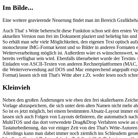
Im Bilde...
Eine weitere gravierende Neuerung findet man im Bereich Grafikbeh
Auch That' s Write beherrscht diese Funktion schon seit den ersten V
aktuellen Version nun frei im Dokument plaziert und beliebig hin und
So erhält man sehr viele Möglichkeiten, den eigenen Text optisch auf
monochrome IMG-Format kennt und so Bilder in anderen Formaten e
Weiterverarbeitung möglich ist. Außerdem wäre es wünschenswert, we
bereits verfügbar sein wird. Ebenfalls überarbeitet wurde der Text
Einladen von ASCII-Texten von anderen Rechnerplattformen (MAC, 
die Weiterverwendung auf DOS und Mac entsprechend angepaßt export
Format) lassen sich mit That's Write aber z.Zt. weder lesen noch schre
Kleinvieh
Neben den großen Änderungen wie eben den frei skalierbaren Zeichens
Vorlage abzuspeichern, die sich unter dem alten Namen nicht mehr ab
So ist es jetzt möglich, bei einem bestimmten Absatz-Layout immer e
lassen sich auch Folgen von Layouts definieren, die automatisch nac
MultiTOS und das dort verwendete Drag&Drop Verfahren sowie an 
Tastaturbedienung, das vor einiger Zeit von den That's Write-Autore
Allerdings kann man dabei immer noch ziemlich ins Schleudern gerat