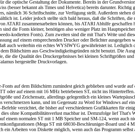
r die optische Gestaltung der Dokumente. Bereits in der Grundversion w
wiss (besser bekannt als Times und Helvetica) bereits darunter. Richti
s, nämlich 36 Schriftschnitte, zur Verfügung stellt. Außerdem stehe
ich ist. Leider jedoch stellte sich bald heraus, daß die Schriften, die 
 von ATARI zusammenarbeiten können, bis ATARI Abhilfe geschaffen ha
n sind die Fonts kleiner, benötigen also weniger Platz im Hauptspeicher
eedo-kodierten Fonts). Zum zweiten sind die mit That's Write und dies
assung auf einem entsprechenden Drucker oder Belichter ausgegeben w
o daß auch weiterhin ein echtes WYSIWYG gewährleistet ist. Lediglich 
 dem Bildschirm aus Geschwindigkeitsgründen nicht benutzt. Die Ausg
e, die die Qualität des Druckergebnisses bei kleinen Schriftgrößen und 
Calamus hergestellte Druckvorlagen.
or-Fonts auf dem Bildschirm zumindest gleich geblieben und wurde auf 
 TT oder auf einem mit 16 MHz betriebenen ST, nicht ins Hintertreff
größe und Zeichensatz, allerdings gelegentlich ein kleines Wartepäus
us verschmerzen kann, und im Gegensatz zu Word for Windows auf eine
-Befehle verzichtet, die bisher auf verschiedenen Grafikkarten für ein
 dies ohne Kompatibilitätsverlust machbar ist. Demzufolge lief That's W
uf einem normalen ST mit 1 MB Speicher und SM-124, wenn auch nicht 
ystemkonfigurationen (Mega ST mit 68030-Beschleuniger-Board und 4 M
 ein Arbeiten von Diskette möglich, wenn auch das Programm selbst a