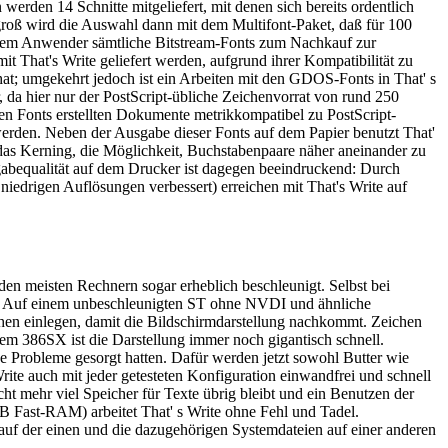
erden 14 Schnitte mitgeliefert, mit denen sich bereits ordentlich
g groß wird die Auswahl dann mit dem Multifont-Paket, daß für 100
n dem Anwender sämtliche Bitstream-Fonts zum Nachkauf zur
mit That's Write geliefert werden, aufgrund ihrer Kompatibilität zu
t; umgekehrt jedoch ist ein Arbeiten mit den GDOS-Fonts in That' s
, da hier nur der PostScript-übliche Zeichenvorrat von rund 250
en Fonts erstellten Dokumente metrikkompatibel zu PostScript-
erden. Neben der Ausgabe dieser Fonts auf dem Papier benutzt That'
das Kerning, die Möglichkeit, Buchstabenpaare näher aneinander zu
abequalität auf dem Drucker ist dagegen beeindruckend: Durch
niedrigen Auflösungen verbessert) erreichen mit That's Write auf
den meisten Rechnern sogar erheblich beschleunigt. Selbst bei
en. Auf einem unbeschleunigten ST ohne NVDI und ähnliche
chen einlegen, damit die Bildschirmdarstellung nachkommt. Zeichen
m 386SX ist die Darstellung immer noch gigantisch schnell.
ige Probleme gesorgt hatten. Dafür werden jetzt sowohl Butter wie
rite auch mit jeder getesteten Konfiguration einwandfrei und schnell
mehr viel Speicher für Texte übrig bleibt und ein Benutzen der
B Fast-RAM) arbeitet That' s Write ohne Fehl und Tadel.
uf der einen und die dazugehörigen Systemdateien auf einer anderen