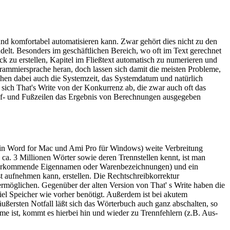
nd komfortabel automatisieren kann. Zwar gehört dies nicht zu den
delt. Besonders im geschäftlichen Bereich, wo oft im Text gerechnet
u erstellen, Kapitel im Fließtext automatisch zu numerieren und
grammiersprache heran, doch lassen sich damit die meisten Probleme,
tehen dabei auch die Systemzeit, das Systemdatum und natürlich
sich That's Write von der Konkurrenz ab, die zwar auch oft das
Kopf- und Fußzeilen das Ergebnis von Berechnungen ausgegeben
 in Word for Mac und Ami Pro für Windows) weite Verbreitung
a. 3 Millionen Wörter sowie deren Trennstellen kennt, ist man
ext vorkommende Eigennamen oder Warenbezeichnungen) und ein
 aufnehmen kann, erstellen. Die Rechtschreibkorrektur
ermöglichen. Gegenüber der alten Version von That' s Write haben die
iel Speicher wie vorher benötigt. Außerdem ist bei akutem
äußersten Notfall läßt sich das Wörterbuch auch ganz abschalten, so
e ist, kommt es hierbei hin und wieder zu Trennfehlern (z.B. Aus-