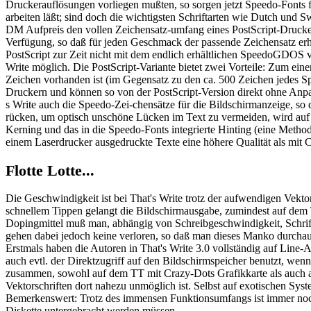
Druckerauflösungen vorliegen mußten, so sorgen jetzt Speedo-Fonts fü
arbeiten läßt; sind doch die wichtigsten Schriftarten wie Dutch und S
DM Aufpreis den vollen Zeichensatz-umfang eines PostScript-Drucker
Verfügung, so daß für jeden Geschmack der passende Zeichensatz erhältl
PostScript zur Zeit nicht mit dem endlich erhältlichen SpeedoGDOS
Write möglich. Die PostScript-Variante bietet zwei Vorteile: Zum eine
Zeichen vorhanden ist (im Gegensatz zu den ca. 500 Zeichen jedes Sp
Druckern und können so von der PostScript-Version direkt ohne Anp
s Write auch die Speedo-Zei-chensätze für die Bildschirmanzeige, s
rücken, um optisch unschöne Lücken im Text zu vermeiden, wird auf
Kerning und das in die Speedo-Fonts integrierte Hinting (eine Method
einem Laserdrucker ausgedruckte Texte eine höhere Qualität als mit 
Flotte Lotte...
Die Geschwindigkeit ist bei That's Write trotz der aufwendigen Vekt
schnellem Tippen gelangt die Bildschirmausgabe, zumindest auf dem
Dopingmittel muß man, abhängig von Schreibgeschwindigkeit, Schrift
gehen dabei jedoch keine verloren, so daß man dieses Manko durcha
Erstmals haben die Autoren in That's Write 3.0 vollständig auf Line-A
auch evtl. der Direktzugriff auf den Bildschirmspeicher benutzt, wenn
zusammen, sowohl auf dem TT mit Crazy-Dots Grafikkarte als auch a
Vektorschriften dort nahezu unmöglich ist. Selbst auf exotischen S
Bemerkenswert: Trotz des immensen Funktionsumfangs ist immer noch
Diskette untergebracht werden müssen.