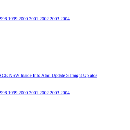
1998
1999
2000
2001
2002
2003
2004
ACE NSW Inside Info
Atari Update
STraight Up
atos
1998
1999
2000
2001
2002
2003
2004