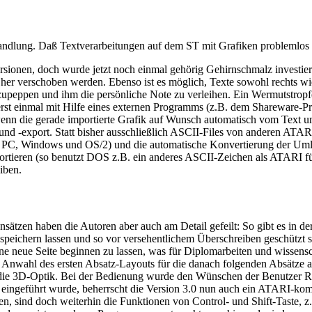
andlung. Daß Textverarbeitungen auf dem ST mit Grafiken problemlos
ersionen, doch wurde jetzt noch einmal gehörig Gehirnschmalz investie
 her verschoben werden. Ebenso ist es möglich, Texte sowohl rechts wie
zupeppen und ihm die persönliche Note zu verleihen. Ein Wermutstropfen
rst einmal mit Hilfe eines externen Programms (z.B. dem Shareware
nn die gerade importierte Grafik auf Wunsch automatisch vom Text umf
im- und -export. Statt bisher ausschließlich ASCII-Files von anderen 
PC, Windows und OS/2) und die automatische Konvertierung der Umla
ieren (so benutzt DOS z.B. ein anderes ASCII-Zeichen als ATARI für
iben.
ätzen haben die Autoren aber auch am Detail gefeilt: So gibt es in der
speichern lassen und so vor versehentlichem Überschreiben geschützt s
ine neue Seite beginnen zu lassen, was für Diplomarbeiten und wissens
h Anwahl des ersten Absatz-Layouts für die danach folgenden Absätze 
die 3D-Optik. Bei der Bedienung wurde den Wünschen der Benutzer
n eingeführt wurde, beherrscht die Version 3.0 nun auch ein ATARI-kom
en, sind doch weiterhin die Funktionen von Control- und Shift-Taste,