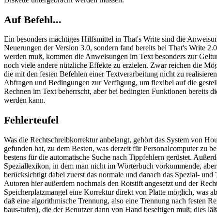
Auf Befehl...
Ein besonders mächtiges Hilfsmittel in That's Write sind die Anweis
Neuerungen der Version 3.0, sondern fand bereits bei That's Write 2.
werden muß, kommen die Anweisungen im Text besonders zur Geltung.
noch viele andere nützliche Effekte zu erzielen. Zwar reichen die Mö
die mit den festen Befehlen einer Textverarbeitung nicht zu realisie
Abfragen und Bedingungen zur Verfügung, um flexibel auf die gestell
Rechnen im Text beherrscht, aber bei bedingten Funktionen bereits d
werden kann.
Fehlerteufel
Was die Rechtschreibkorrektur anbelangt, gehört das System von Ho
gefunden hat, zu dem Besten, was derzeit für Personalcomputer zu b
bestens für die automatische Suche nach Tippfehlern gerüstet. Auße
Speziallexikon, in dem man nicht im Wörterbuch vorkommende, aber v
berücksichtigt dabei zuerst das normale und danach das Spezial- und
Autoren hier außerdem nochmals den Rotstift angesetzt und der Rechts
Speicherplatzmangel eine Korrektur direkt von Platte möglich, was ab
daß eine algorithmische Trennung, also eine Trennung nach festen R
baus-tufen), die der Benutzer dann von Hand beseitigen muß; dies läß