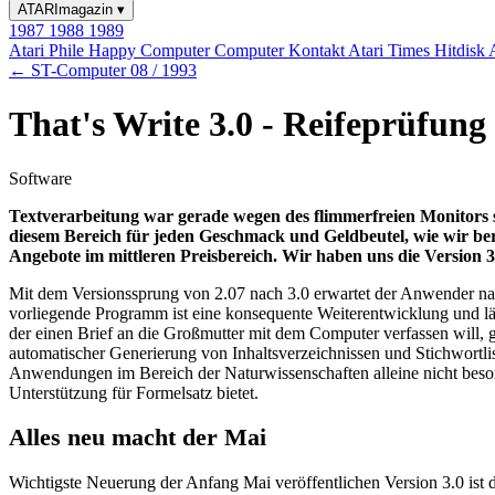
ATARImagazin
▾
1987
1988
1989
Atari Phile
Happy Computer
Computer Kontakt
Atari Times
Hitdisk
← ST-Computer 08 / 1993
That's Write 3.0 - Reifeprüfung
Software
Textverarbeitung war gerade wegen des flimmerfreien Monitor
diesem Bereich für jeden Geschmack und Geldbeutel, wie wir berei
Angebote im mittleren Preisbereich. Wir haben uns die Version 3
Mit dem Versionssprung von 2.07 nach 3.0 erwartet der Anwender n
vorliegende Programm ist eine konsequente Weiterentwicklung und l
der einen Brief an die Großmutter mit dem Computer verfassen will,
automatischer Generierung von Inhaltsverzeichnissen und Stichwortl
Anwendungen im Bereich der Naturwissenschaften alleine nicht besond
Unterstützung für Formelsatz bietet.
Alles neu macht der Mai
Wichtigste Neuerung der Anfang Mai veröffentlichen Version 3.0 ist d