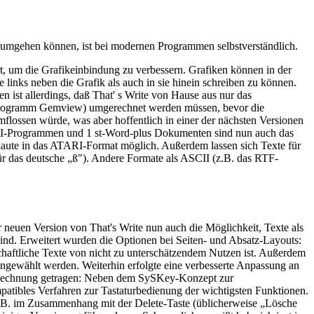
 umgehen können, ist bei modernen Programmen selbstverständlich.
rt, um die Grafikeinbindung zu verbessern. Grafiken können in der
 links neben die Grafik als auch in sie hinein schreiben zu können.
 ist allerdings, daß That' s Write von Hause aus nur das
-Programm Gemview) umgerechnet werden müssen, bevor die
lossen würde, was aber hoffentlich in einer der nächsten Versionen
ATARI-Programmen und 1 st-Word-plus Dokumenten sind nun auch das
ute in das ATARI-Format möglich. Außerdem lassen sich Texte für
 das deutsche „ß"). Andere Formate als ASCII (z.B. das RTF-
 neuen Version von That's Write nun auch die Möglichkeit, Texte als
ind. Erweitert wurden die Optionen bei Seiten- und Absatz-Layouts:
chaftliche Texte von nicht zu unterschätzendem Nutzen ist. Außerdem
angewählt werden. Weiterhin erfolgte eine verbesserte Anpassung an
 Rechnung getragen: Neben dem SySKey-Konzept zur
patibles Verfahren zur Tastaturbedienung der wichtigsten Funktionen.
 z.B. im Zusammenhang mit der Delete-Taste (üblicherweise „Lösche