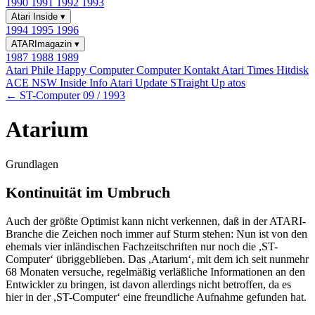
1990
1991
1992
1993
Atari Inside
▾
1994
1995
1996
ATARImagazin
▾
1987
1988
1989
Atari Phile
Happy Computer
Computer Kontakt
Atari Times
Hitdisk
ACE NSW Inside Info
Atari Update
STraight Up
atos
← ST-Computer 09 / 1993
Atarium
Grundlagen
Kontinuität im Umbruch
Auch der größte Optimist kann nicht verkennen, daß in der ATARI-
Branche die Zeichen noch immer auf Sturm stehen: Nun ist von den
ehemals vier inländischen Fachzeitschriften nur noch die ,ST-
Computer‘ übriggeblieben. Das ,Atarium‘, mit dem ich seit nunmehr
68 Monaten versuche, regelmäßig verläßliche Informationen an den
Entwickler zu bringen, ist davon allerdings nicht betroffen, da es
hier in der ,ST-Computer‘ eine freundliche Aufnahme gefunden hat.