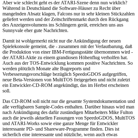
Aber wie schlecht geht es der ATARI-Szene denn nun wirklich?
Während in Deutschland die Software-Häuser zu Recht über
mangelnden Absatz klagen, Falcons nur in sehr kleinen Stückzahlen
geliefert werden und der Zeitschriftenmarkt durch den Rückgang
des Anzeigenvolumens ins Schlingern gerät, erreichen uns aus
Sunnyvale eher gute Nachrichten.
Damit ist wohlgemerkt nicht nur die Ankündigung der neuen
Spielekonsole gemeint, die - zusammen mit der Verlautbarung, daß
die Produktion von einer IBM-Fertigungsstätte übernommen wird -
der ATARI-Aktie zu einem grandiosen Höhenflug verholfen hat.
Auch aus der TOS-Entwicklung kommen positive Nachrichten. So
werden plötzlich Monate alte Bugreports und
Verbesserungsvorschläge bezüglich SpeedoGDOS aufgegriffen,
neue Beta-Versionen von MultiTOS freigegeben und nicht zuletzt
ein Entwickler-CD-ROM angekündigt, das im Herbst erscheinen
soll.
Das CD-ROM soll nicht nur die gesamte Systemdokumentation und
alle verfügbaren Sample-Codes enthalten. Darüber hinaus wird man
nach Ankündigung des dafür zuständigen Mitarbeiters Mike Fulton
auch die jeweils aktuellen Fassungen von SpeedoGDOS, MultiTOS
und ATARI-Works sowie eine ganze Menge für Entwickler
interessante PD- und Shareware-Programme finden. Dies ist
sicherlich eine interessante und nützliche, wenn auch etwas