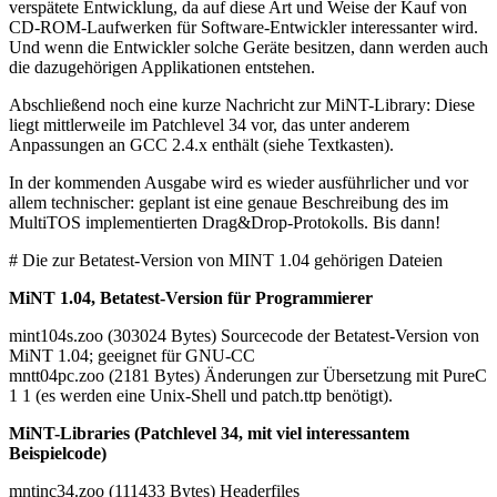
verspätete Entwicklung, da auf diese Art und Weise der Kauf von
CD-ROM-Laufwerken für Software-Entwickler interessanter wird.
Und wenn die Entwickler solche Geräte besitzen, dann werden auch
die dazugehörigen Applikationen entstehen.
Abschließend noch eine kurze Nachricht zur MiNT-Library: Diese
liegt mittlerweile im Patchlevel 34 vor, das unter anderem
Anpassungen an GCC 2.4.x enthält (siehe Textkasten).
In der kommenden Ausgabe wird es wieder ausführlicher und vor
allem technischer: geplant ist eine genaue Beschreibung des im
MultiTOS implementierten Drag&Drop-Protokolls. Bis dann!
# Die zur Betatest-Version von MINT 1.04 gehörigen Dateien
MiNT 1.04, Betatest-Version für Programmierer
mint104s.zoo (303024 Bytes) Sourcecode der Betatest-Version von
MiNT 1.04; geeignet für GNU-CC
mntt04pc.zoo (2181 Bytes) Änderungen zur Übersetzung mit PureC
1 1 (es werden eine Unix-Shell und patch.ttp benötigt).
MiNT-Libraries (Patchlevel 34, mit viel interessantem
Beispielcode)
mntinc34.zoo (111433 Bytes) Headerfiles