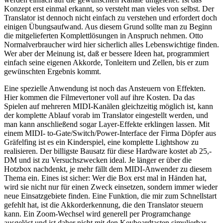
Konzept erst einmal erkannt, so versteht man vieles von selbst. Der
Translator ist dennoch nicht einfach zu verstehen und erfordert doch
einigen Übungsaufwand. Aus diesem Grund sollte man zu Beginn
die mitgelieferten Komplettlösungen in Anspruch nehmen. Otto
Normalverbraucher wird hier sicherlich alles Lebenswichtige finden.
Wer aber der Meinung ist, daß er bessere Ideen hat, programmiert
einfach seine eigenen Akkorde, Tonleitern und Zellen, bis er zum
gewünschten Ergebnis kommt.
Eine spezielle Anwendung ist noch das Ansteuern von Effekten.
Hier kommen die Filmevertoner voll auf ihre Kosten. Da das
Spielen auf mehreren MIDI-Kanälen gleichzeitig möglich ist, kann
der komplette Ablauf vorab im Translator eingestellt werden, und
man kann anschließend sogar Layer-Effekte erklingen lassen. Mit
einem MIDI- to-Gate/Switch/Power-Interface der Firma Döpfer aus
Gräfelfing ist es ein Kinderspiel, eine komplette Lightshow zu
realisieren. Der billigste Bausatz für diese Hardware kostet ab 25,-
DM und ist zu Versuchszwecken ideal. Je länger er über die
Hotzbox nachdenkt, je mehr fällt dem MIDI-Anwender zu diesem
Thema ein. Eines ist sicher: Wer die Box erst mal in Händen hat,
wird sie nicht nur für einen Zweck einsetzen, sondern immer wieder
neue Einsatzgebiete finden. Eine Funktion, die mir zum Schnellstart
gefehlt hat, ist die Akkorderkennung, die den Translator steuern
kann. Ein Zoom-Wechsel wird generell per Programchange
ausgelöst und ist daher nicht mit den Keyboardtasten simulierbar.