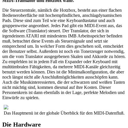
MIDI-Translator und Hotzbox wahr.
Die Steuerzentrale, nämlich die Hotzbox, besteht aus einer flachen
Bedieneroberfläche mit hochempfindlichen, anschlagdynamischen
Pads. Diese sind zum Teil wie eine Keyboardtastatur und auch
gruppenweise angeordnet. Jedes Pad gibt ein MIDI-Event aus, das
die Software (Translator) steuert. Der Translator, der sich in
irgendeinem ATARI mit mindestens IMB Arbeitsspeicher befinden
muß, betrachtet diese Events als Steuersignale und setzt sie
entsprechend um. In welcher Form dies geschehen soll, entscheidet
der Benutzer selbst. Außerdem ist noch ein Tonerzeuger notwendig,
um die vom Translator ausgegebenen Skalen und Akkorde zu hören.
Zu empfehlen ist in jedem Fall ein Expander oder Keyboard mit
multitimbralen Fähigkeiten, da mehrere MIDI-Kanäle gleichzeitig
benutzt werden können. Dies ist die Minimalkonfiguration, die aber
noch längst nicht alle Anschlußmöglichkeiten ausschöpfen kann.
Auch die Musikinteressierten, die der schwarzen und weißen Tasten
nicht mächtig sind, kommen diesmal auf ihre Kosten. Dieser
Personenkreis ist dann ebenfalls in der Lage, perfekte Melodien und
Einwürfe zu spielen.
Das Hauptmenü ist der globale Überblick für den MIDI-Datenfluß.
Die Hardware