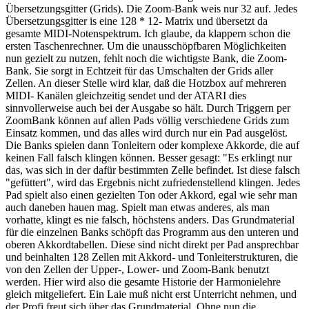
Übersetzungsgitter (Grids). Die Zoom-Bank weis nur 32 auf. Jedes
Übersetzungsgitter is eine 128 * 12- Matrix und übersetzt da
gesamte MIDI-Notenspektrum. Ich glaube, da klappern schon die
ersten Taschenrechner. Um die unausschöpfbaren Möglichkeiten
nun gezielt zu nutzen, fehlt noch die wichtigste Bank, die Zoom-
Bank. Sie sorgt in Echtzeit für das Umschalten der Grids aller
Zellen. An dieser Stelle wird klar, daß die Hotzbox auf mehreren
MIDI- Kanälen gleichzeitig sendet und der ATARI dies
sinnvollerweise auch bei der Ausgabe so hält. Durch Triggern per
ZoomBank können auf allen Pads völlig verschiedene Grids zum
Einsatz kommen, und das alles wird durch nur ein Pad ausgelöst.
Die Banks spielen dann Tonleitern oder komplexe Akkorde, die auf
keinen Fall falsch klingen können. Besser gesagt: "Es erklingt nur
das, was sich in der dafür bestimmten Zelle befindet. Ist diese falsch
"gefüttert", wird das Ergebnis nicht zufriedenstellend klingen. Jedes
Pad spielt also einen gezielten Ton oder Akkord, egal wie sehr man
auch daneben hauen mag. Spielt man etwas anderes, als man
vorhatte, klingt es nie falsch, höchstens anders. Das Grundmaterial
für die einzelnen Banks schöpft das Programm aus den unteren und
oberen Akkordtabellen. Diese sind nicht direkt per Pad ansprechbar
und beinhalten 128 Zellen mit Akkord- und Tonleiterstrukturen, die
von den Zellen der Upper-, Lower- und Zoom-Bank benutzt
werden. Hier wird also die gesamte Historie der Harmonielehre
gleich mitgeliefert. Ein Laie muß nicht erst Unterricht nehmen, und
der Profi freut sich über das Grundmaterial. Ohne nun die