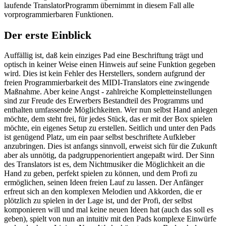
laufende TranslatorProgramm übernimmt in diesem Fall alle
vorprogrammierbaren Funktionen.
Der erste Einblick
Auffällig ist, daß kein einziges Pad eine Beschriftung trägt und
optisch in keiner Weise einen Hinweis auf seine Funktion gegeben
wird. Dies ist kein Fehler des Herstellers, sondern aufgrund der
freien Programmierbarkeit des MIDI-Translators eine zwingende
Maßnahme. Aber keine Angst - zahlreiche Kompletteinstellungen
sind zur Freude des Erwerbers Bestandteil des Programms und
enthalten umfassende Möglichkeiten. Wer nun selbst Hand anlegen
möchte, dem steht frei, für jedes Stück, das er mit der Box spielen
möchte, ein eigenes Setup zu erstellen. Seitlich und unter den Pads
ist genügend Platz, um ein paar selbst beschriftete Aufkleber
anzubringen. Dies ist anfangs sinnvoll, erweist sich für die Zukunft
aber als unnötig, da padgruppenorientiert angepaßt wird. Der Sinn
des Translators ist es, dem Nichtmusiker die Möglichkeit an die
Hand zu geben, perfekt spielen zu können, und dem Profi zu
ermöglichen, seinen Ideen freien Lauf zu lassen. Der Anfänger
erfreut sich an den komplexen Melodien und Akkorden, die er
plötzlich zu spielen in der Lage ist, und der Profi, der selbst
komponieren will und mal keine neuen Ideen hat (auch das soll es
geben), spielt von nun an intuitiv mit den Pads komplexe Einwürfe