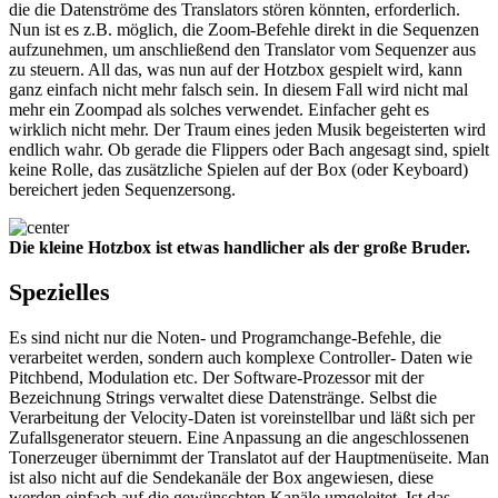
die die Datenströme des Translators stören könnten, erforderlich.
Nun ist es z.B. möglich, die Zoom-Befehle direkt in die Sequenzen
aufzunehmen, um anschließend den Translator vom Sequenzer aus
zu steuern. All das, was nun auf der Hotzbox gespielt wird, kann
ganz einfach nicht mehr falsch sein. In diesem Fall wird nicht mal
mehr ein Zoompad als solches verwendet. Einfacher geht es
wirklich nicht mehr. Der Traum eines jeden Musik begeisterten wird
endlich wahr. Ob gerade die Flippers oder Bach angesagt sind, spielt
keine Rolle, das zusätzliche Spielen auf der Box (oder Keyboard)
bereichert jeden Sequenzersong.
Die kleine Hotzbox ist etwas handlicher als der große Bruder.
Spezielles
Es sind nicht nur die Noten- und Programchange-Befehle, die
verarbeitet werden, sondern auch komplexe Controller- Daten wie
Pitchbend, Modulation etc. Der Software-Prozessor mit der
Bezeichnung Strings verwaltet diese Datenstränge. Selbst die
Verarbeitung der Velocity-Daten ist voreinstellbar und läßt sich per
Zufallsgenerator steuern. Eine Anpassung an die angeschlossenen
Tonerzeuger übernimmt der Translatot auf der Hauptmenüseite. Man
ist also nicht auf die Sendekanäle der Box angewiesen, diese
werden einfach auf die gewünschten Kanäle umgeleitet. Ist das