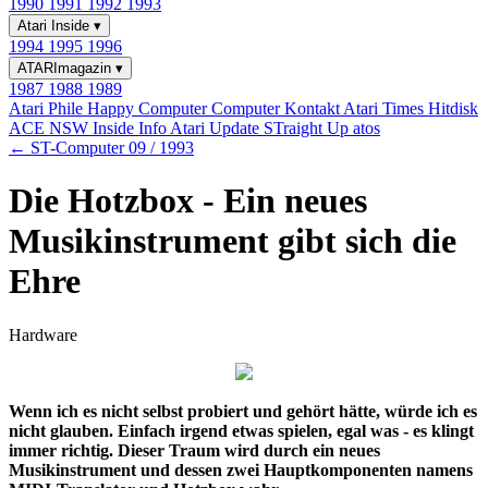
1990
1991
1992
1993
Atari Inside
▾
1994
1995
1996
ATARImagazin
▾
1987
1988
1989
Atari Phile
Happy Computer
Computer Kontakt
Atari Times
Hitdisk
ACE NSW Inside Info
Atari Update
STraight Up
atos
← ST-Computer 09 / 1993
Die Hotzbox - Ein neues
Musikinstrument gibt sich die
Ehre
Hardware
Wenn ich es nicht selbst probiert und gehört hätte, würde ich es
nicht glauben. Einfach irgend etwas spielen, egal was - es klingt
immer richtig. Dieser Traum wird durch ein neues
Musikinstrument und dessen zwei Hauptkomponenten namens