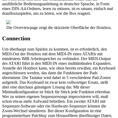
ausführliche Bedienungsanleitung in deutscher Sprache, in Form
eines DIN-A4-Ordners, lesen zu müssen, ist es ratsam, einfach mal
draufloszuspielen, um zu hören, wie die Box reagiert.
Die Overviewpage zeigt die skizzierte Oberfläche der Hotzbox.
Connection
Um überhaupt zum Spielen zu kommen, ist es erforderlich, den
MIDI-Out der Hotzbox mit dem MIDI-IN eines ATARIs mit
mindestens IMB Arbeitsspeicher zu verbinden. Der MIDI-Output
des ATARI führt in den MIDI-IN eines multitimbralen Expanders.
Anstelle der Hotzbox kann, wie oben bereits erwähnt, ein Keyboard
angeschlossen werden, das dann die Funktionen der Pads
übernimmt. Die Tastatur wird dabei in 5 verschiedene Pad-Zonen
aufgeteilt. Das Keyboard ist zwar kein vollwertiger Ersatz, stellt
aber eine durchaus günstigere Lösung dar. Mit dieser
Minimalkonfiguration ist Stück für Stück jede Funktion erlernbar.
Wer zu seinen eigenen Sequenzersongs improvisieren will, muß
schon etwas mehr Aufwand betreiben. Ein zweiter ATARI mit
Sequenzer-Software oder ein Hardware-Sequenzer können die
Zoom-Wechsel simulieren. Bei dieser Konfiguration ist eine
programmierbare Patchbay zum Herausfiltern überflüssiger Daten,