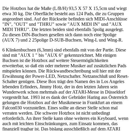
Die Hotzbox hat die Maße (L/B/H) 93,5 X 57 X 15,5cm und wiegt
etwa 30 kg. Die Oberfläche besteht aus 124 Pads, die zu Gruppen
angeordnet sind. Auf der Rückseite befinden sich MIDI-Anschlüsse
"IN", "OUT" und "THRU" sowie "AUX MIDI IN" und "AUX
MIDI THRU". Die letzten beiden sind ebenfalls 5polig ausgelegt.
Zu diesen DIN-Buchsen gesellen sich dann noch eine 9polige
(AUX 7) und 2 25polige D-SUB-Buchsen, Wing-L und Wing-R.
6 Klinkenbuchsen (6,3mm) sind ebenfalls mit von der Partie. Diese
sind mit "AUX 1 " bis "AUX 6" gekennzeichnet. Mit einigen
Buchsen ist die Hotzbox auf weitere Steuermöglichkeiten
erweiterbar, so daß ein oder mehrere Musiker auf zusätzlichen Pads
mitspielen können. Die Rückwandbeschreibung soll hier mit der
Erwähnung der Power-LED, Netzschafter. Netzanschluß und Reset-
Schalter genügen. Diese Box trägt den Namen des in Los Angeles
lebenden Erfinders, Jimmy Hotz, der in den letzten Jahren sein
Wunderwerk schon mehrmals auf der ATARI-Messe in Düsseldorf
vorgestellt hat. 1993 ist es dank der Gebrüder Haring aus Österreich
gelungen die Hotzbox auf der Musikmesse in Frankfurt an einem
Falcon030 vorzustellen. Eines sollte an dieser Stelle schon mal
verraten werden. Die schwere Hotzbox ist nicht unbedingt
erforderlich. An ihrer Stelle kann ohne weiteres ein Keyboard, wenn
auch mit leichten Einschränkungen, zum Einsatz kommen, das
finanziell tragbar ist. Das bislang ausschließlich auf dem ATARI