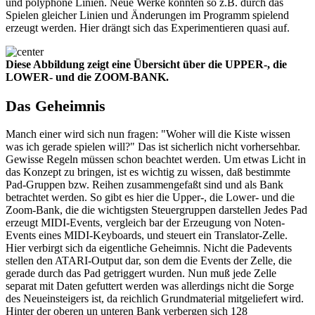
und polyphone Linien. Neue Werke könnten so z.B. durch das
Spielen gleicher Linien und Änderungen im Programm spielend
erzeugt werden. Hier drängt sich das Experimentieren quasi auf.
Diese Abbildung zeigt eine Übersicht über die UPPER-, die
LOWER- und die ZOOM-BANK.
Das Geheimnis
Manch einer wird sich nun fragen: "Woher will die Kiste wissen
was ich gerade spielen will?" Das ist sicherlich nicht vorhersehbar.
Gewisse Regeln müssen schon beachtet werden. Um etwas Licht in
das Konzept zu bringen, ist es wichtig zu wissen, daß bestimmte
Pad-Gruppen bzw. Reihen zusammengefaßt sind und als Bank
betrachtet werden. So gibt es hier die Upper-, die Lower- und die
Zoom-Bank, die die wichtigsten Steuergruppen darstellen Jedes Pad
erzeugt MIDI-Events, vergleich bar der Erzeugung von Noten-
Events eines MIDI-Keyboards, und steuert ein Translator-Zelle.
Hier verbirgt sich da eigentliche Geheimnis. Nicht die Padevents
stellen den ATARI-Output dar, son dem die Events der Zelle, die
gerade durch das Pad getriggert wurden. Nun muß jede Zelle
separat mit Daten gefuttert werden was allerdings nicht die Sorge
des Neueinsteigers ist, da reichlich Grundmaterial mitgeliefert wird.
Hinter der oberen un unteren Bank verbergen sich 128