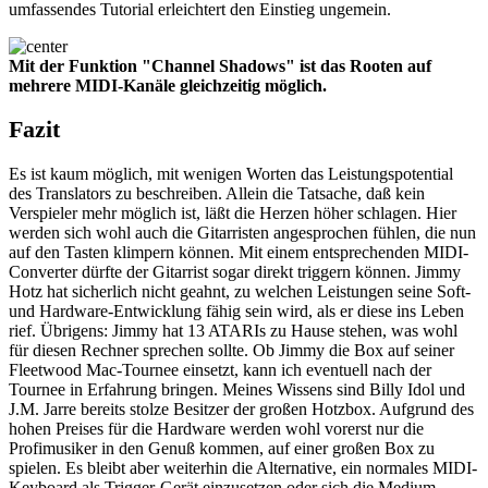
umfassendes Tutorial erleichtert den Einstieg ungemein.
Mit der Funktion "Channel Shadows" ist das Rooten auf
mehrere MIDI-Kanäle gleichzeitig möglich.
Fazit
Es ist kaum möglich, mit wenigen Worten das Leistungspotential
des Translators zu beschreiben. Allein die Tatsache, daß kein
Verspieler mehr möglich ist, läßt die Herzen höher schlagen. Hier
werden sich wohl auch die Gitarristen angesprochen fühlen, die nun
auf den Tasten klimpern können. Mit einem entsprechenden MIDI-
Converter dürfte der Gitarrist sogar direkt triggern können. Jimmy
Hotz hat sicherlich nicht geahnt, zu welchen Leistungen seine Soft-
und Hardware-Entwicklung fähig sein wird, als er diese ins Leben
rief. Übrigens: Jimmy hat 13 ATARIs zu Hause stehen, was wohl
für diesen Rechner sprechen sollte. Ob Jimmy die Box auf seiner
Fleetwood Mac-Tournee einsetzt, kann ich eventuell nach der
Tournee in Erfahrung bringen. Meines Wissens sind Billy Idol und
J.M. Jarre bereits stolze Besitzer der großen Hotzbox. Aufgrund des
hohen Preises für die Hardware werden wohl vorerst nur die
Profimusiker in den Genuß kommen, auf einer großen Box zu
spielen. Es bleibt aber weiterhin die Alternative, ein normales MIDI-
Keyboard als Trigger-Gerät einzusetzen oder sich die Medium-