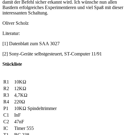
damit der Befehl sicher erkannt wird. Ich wünsche nun allen
Bastlern erfolgreiches Experimentieren und viel Spaß mit dieser
interessanten Schaltung.
Oliver Scholz
Literatur:
[1] Datenblatt zum SAA 3027
[2] Sony-Geräte selbstgesteuert, ST-Computer 11/91
Stückliste
R1
10KΩ
R2
12KΩ
R3
4,7KΩ
R4
220Ω
P1
10KΩ Spindeltrimmer
C1
InF
C2
47nF
IC
Timer 555
T1
BC 238