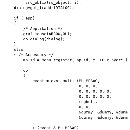
        rsrc_obfix(rs_object, i); 

    dialog=get_traddr(DIALOG);

    if (_app)

    {

        /* Applikation */ 

        graf_mouse(ARROW,0L); 

        do_dialog(dialog);

    }

    else

    { /* Accessory */

        mn_id = menu_register( ap_id, "  CD-Player" );

        do

        {

            event = evnt_multi (MU_MESAG,

                                0, 0, 0,

                                0, 0, 0, 0, 0,

                                0, 0, 0, 0, 0,

                                msgbuff,

                                0, 0,

                                &dummy, &dummy, &dummy
                                &dummy, &dummy, &dummy
            if(event & MU_MESAG)
