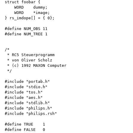
struct foobar {

    WORD    dummy;

    WORD    *image;

} rs_imdope[] = { 0};

#define NUM_OBS 11 

/*

 * RC5 Steuerprogramm

 * von Oliver Scholz

 * (c) 1992 MAXON Computer 

 */

#include "portab.h"

#include "stdio.h"

#include "tos.h"

#include "aes.h"

#include "stdlib.h"

#include "philips.h"

#include "philips.rsh"

#define TRUE    1

#define FALSE   0
