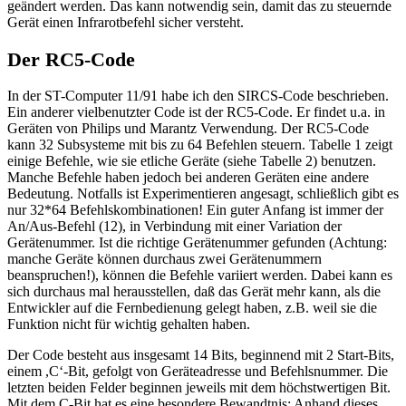
geändert werden. Das kann notwendig sein, damit das zu steuernde
Gerät einen Infrarotbefehl sicher versteht.
Der RC5-Code
In der ST-Computer 11/91 habe ich den SIRCS-Code beschrieben.
Ein anderer vielbenutzter Code ist der RC5-Code. Er findet u.a. in
Geräten von Philips und Marantz Verwendung. Der RC5-Code
kann 32 Subsysteme mit bis zu 64 Befehlen steuern. Tabelle 1 zeigt
einige Befehle, wie sie etliche Geräte (siehe Tabelle 2) benutzen.
Manche Befehle haben jedoch bei anderen Geräten eine andere
Bedeutung. Notfalls ist Experimentieren angesagt, schließlich gibt es
nur 32*64 Befehlskombinationen! Ein guter Anfang ist immer der
An/Aus-Befehl (12), in Verbindung mit einer Variation der
Gerätenummer. Ist die richtige Gerätenummer gefunden (Achtung:
manche Geräte können durchaus zwei Gerätenummern
beanspruchen!), können die Befehle variiert werden. Dabei kann es
sich durchaus mal herausstellen, daß das Gerät mehr kann, als die
Entwickler auf die Fernbedienung gelegt haben, z.B. weil sie die
Funktion nicht für wichtig gehalten haben.
Der Code besteht aus insgesamt 14 Bits, beginnend mit 2 Start-Bits,
einem ,C‘-Bit, gefolgt von Geräteadresse und Befehlsnummer. Die
letzten beiden Felder beginnen jeweils mit dem höchstwertigen Bit.
Mit dem C-Bit hat es eine besondere Bewandtnis: Anhand dieses