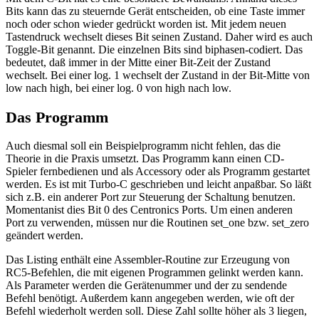
Bits kann das zu steuernde Gerät entscheiden, ob eine Taste immer
noch oder schon wieder gedrückt worden ist. Mit jedem neuen
Tastendruck wechselt dieses Bit seinen Zustand. Daher wird es auch
Toggle-Bit genannt. Die einzelnen Bits sind biphasen-codiert. Das
bedeutet, daß immer in der Mitte einer Bit-Zeit der Zustand
wechselt. Bei einer log. 1 wechselt der Zustand in der Bit-Mitte von
low nach high, bei einer log. 0 von high nach low.
Das Programm
Auch diesmal soll ein Beispielprogramm nicht fehlen, das die
Theorie in die Praxis umsetzt. Das Programm kann einen CD-
Spieler fernbedienen und als Accessory oder als Programm gestartet
werden. Es ist mit Turbo-C geschrieben und leicht anpaßbar. So läßt
sich z.B. ein anderer Port zur Steuerung der Schaltung benutzen.
Momentanist dies Bit 0 des Centronics Ports. Um einen anderen
Port zu verwenden, müssen nur die Routinen set_one bzw. set_zero
geändert werden.
Das Listing enthält eine Assembler-Routine zur Erzeugung von
RC5-Befehlen, die mit eigenen Programmen gelinkt werden kann.
Als Parameter werden die Gerätenummer und der zu sendende
Befehl benötigt. Außerdem kann angegeben werden, wie oft der
Befehl wiederholt werden soll. Diese Zahl sollte höher als 3 liegen,