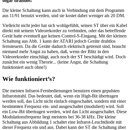
sogar drahtlos!
Die kleine Schaltung kann auch in Verbindung mit dem Programm
aus 11/91 benutzt werden, und sie kostet dabei weniger als 20 DM.
Vielleicht nicht jeder hat sich wohlgefühlt, seinen ST über ein Kabel
direkt mit seinem Videorekorder zu verbinden, oder das betreffende
Gerät hatte eventuell gar keinen Control-S-Eingang. Mit der kleinen
Schaltung aus Abb. 1 kann der ATARI jedoch Geräte drahtlos
fernsteuern. Da die Geräte dadurch elektrisch getrennt sind, braucht
niemand mehr Angst zu haben, daß, wenn der Blitz in den
Videorekorder einschlägt, auch noch der ST beschädigt wird. Doch
zunächst ein wenig Theorie... (keine Angst, die Schaltung
funktioniert auch ohne!)
Wie funktioniert’s?
Die meisten Infrarot-Fernbedienungen benutzen einen gepulsten
Infrarotstrahl. Das bedeutet, daß, wenn ein High-Bit übertragen
werden soll, das Licht nicht einfach eingeschaltet, sondern mit einer
bestimmten Frequenz ein- und ausgeschaltet (moduliert) wird. Soll
ein Low-Bit übertragen werden, wird das Licht ausgeschaltet. Diese
Modulationsfrequenz liegt meistens bei 36-38 kHz. Die kleine
Schaltung aus Abbildung 1 schaltet eine Infrarot-Leuchtdiode mit
dieser Frequenz ein und aus. Dabei kann der ST die Schaltung über