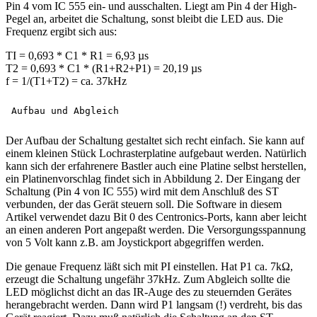
Pin 4 vom IC 555 ein- und ausschalten. Liegt am Pin 4 der High-
Pegel an, arbeitet die Schaltung, sonst bleibt die LED aus. Die
Frequenz ergibt sich aus:
TI = 0,693 * C1 * R1 = 6,93 µs
T2 = 0,693 * C1 * (R1+R2+P1) = 20,19 µs
f = 1/(T1+T2) = ca. 37kHz
Der Aufbau der Schaltung gestaltet sich recht einfach. Sie kann auf
einem kleinen Stück Lochrasterplatine aufgebaut werden. Natürlich
kann sich der erfahrenere Bastler auch eine Platine selbst herstellen,
ein Platinenvorschlag findet sich in Abbildung 2. Der Eingang der
Schaltung (Pin 4 von IC 555) wird mit dem Anschluß des ST
verbunden, der das Gerät steuern soll. Die Software in diesem
Artikel verwendet dazu Bit 0 des Centronics-Ports, kann aber leicht
an einen anderen Port angepaßt werden. Die Versorgungsspannung
von 5 Volt kann z.B. am Joystickport abgegriffen werden.
Die genaue Frequenz läßt sich mit PI einstellen. Hat P1 ca. 7kΩ,
erzeugt die Schaltung ungefähr 37kHz. Zum Abgleich sollte die
LED möglichst dicht an das IR-Auge des zu steuernden Gerätes
herangebracht werden. Dann wird P1 langsam (!) verdreht, bis das