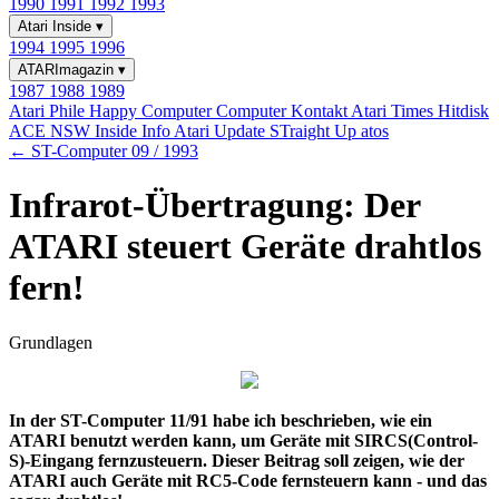
1990
1991
1992
1993
Atari Inside
▾
1994
1995
1996
ATARImagazin
▾
1987
1988
1989
Atari Phile
Happy Computer
Computer Kontakt
Atari Times
Hitdisk
ACE NSW Inside Info
Atari Update
STraight Up
atos
← ST-Computer 09 / 1993
Infrarot-Übertragung: Der
ATARI steuert Geräte drahtlos
fern!
Grundlagen
In der ST-Computer 11/91 habe ich beschrieben, wie ein
ATARI benutzt werden kann, um Geräte mit SIRCS(Control-
S)-Eingang fernzusteuern. Dieser Beitrag soll zeigen, wie der
ATARI auch Geräte mit RC5-Code fernsteuern kann - und das