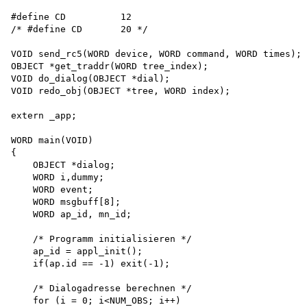
#define CD          12

/* #define CD       20 */

VOID send_rc5(WORD device, WORD command, WORD times);

OBJECT *get_traddr(WORD tree_index);

VOID do_dialog(OBJECT *dial);

VOID redo_obj(OBJECT *tree, WORD index);

extern _app;

WORD main(VOID)

{

    OBJECT *dialog;

    WORD i,dummy;

    WORD event;

    WORD msgbuff[8];

    WORD ap_id, mn_id;

    /* Programm initialisieren */ 

    ap_id = appl_init(); 

    if(ap.id == -1) exit(-1);

    /* Dialogadresse berechnen */ 

    for (i = 0; i<NUM_OBS; i++)
