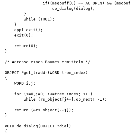
                if((msgbuff[0] == AC_OPEN) && (msgbuff
                    do_dialog(dialog);

        }

        while (TRUE);

    }

    appl_exit(); 

    exit(0);

    return(0);

}

/* Adresse eines Baumes ermitteln */

OBJECT *get_traddr(WORD tree_index)

{

    WORD i,j;

    for (i=0,j=0; i<=tree_index; i++) 

        while (rs_object[j++].ob_next!=-1);

    return (&rs_object[--j]);

}

VOID do_dialog(OBJECT *dial)

{
