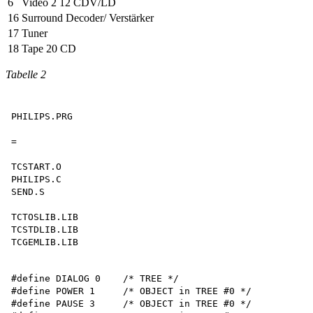
6
Video 2 12 CDV/LD
16
Surround Decoder/ Verstärker
17
Tuner
18
Tape 20 CD
Tabelle 2
PHILIPS.PRG

=

TCSTART.O 

PHILIPS.C 

SEND.S

TCTOSLIB.LIB 

TCSTDLIB.LIB 

#define DIALOG 0    /* TREE */

#define POWER 1     /* OBJECT in TREE #0 */

#define PAUSE 3     /* OBJECT in TREE #0 */
