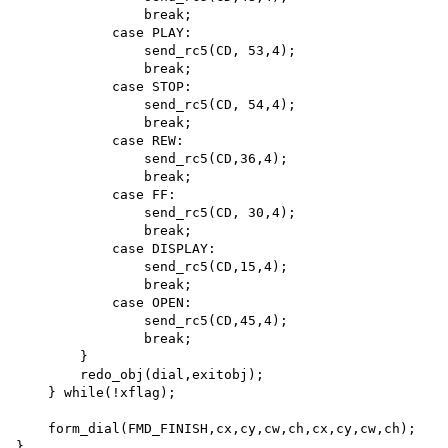
                break; 

            case PLAY:

                send_rc5(CD, 53,4); 

                break; 

            case STOP:

                send_rc5(CD, 54,4); 

                break; 

            case REW:

                send_rc5(CD,36,4); 

                break; 

            case FF:

                send_rc5(CD, 30,4); 

                break; 

            case DISPLAY:

                send_rc5(CD,15,4); 

                break; 

            case OPEN:

                send_rc5(CD,45,4); 

                break;

        }

        redo_obj(dial,exitobj);

    } while(!xflag);

    form_dial(FMD_FINISH,cx,cy,cw,ch,cx,cy,cw,ch);

}
