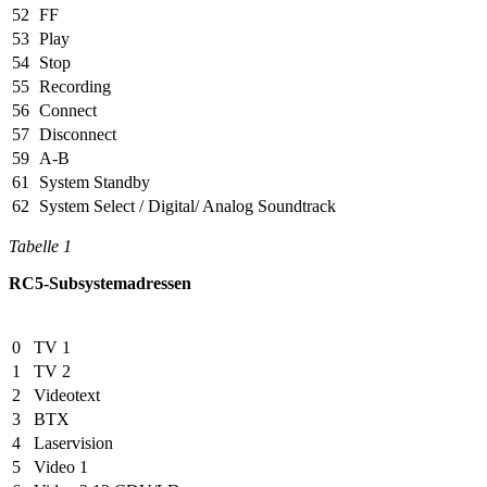
52
FF
53
Play
54
Stop
55
Recording
56
Connect
57
Disconnect
59
A-B
61
System Standby
62
System Select / Digital/ Analog Soundtrack
Tabelle 1
RC5-Subsystemadressen
0
TV 1
1
TV 2
2
Videotext
3
BTX
4
Laservision
5
Video 1