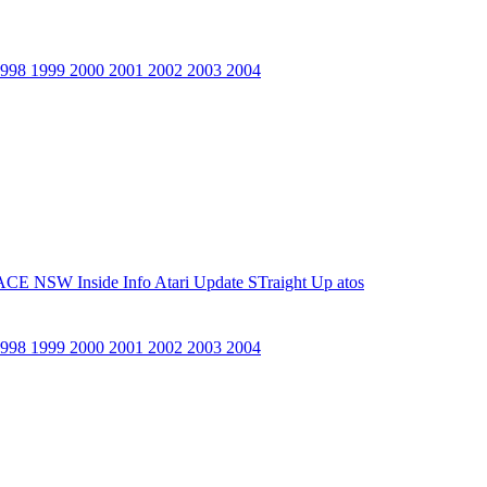
1998
1999
2000
2001
2002
2003
2004
ACE NSW Inside Info
Atari Update
STraight Up
atos
1998
1999
2000
2001
2002
2003
2004