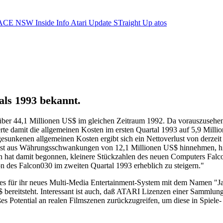
ACE NSW Inside Info
Atari Update
STraight Up
atos
als 1993 bekannt.
nüber 44,1 Millionen US$ im gleichen Zeitraum 1992. Da vorauszuseh
rte damit die allgemeinen Kosten im ersten Quartal 1993 auf 5,9 Mill
sunkenen allgemeinen Kosten ergibt sich ein Nettoverlust von derzeit
ust aus Währungsschwankungen von 12,1 Millionen US$ hinnehmen, hi
hat damit begonnen, kleinere Stückzahlen des neuen Computers Falcon
n des Falcon030 im zweiten Quartal 1993 erheblich zu steigern."
es für ihr neues Multi-Media Entertainment-System mit dem Namen "Jag
$ bereitsteht. Interessant ist auch, daß ATARI Lizenzen einer Samml
ßes Potential an realen Filmszenen zurückzugreifen, um diese in Spie