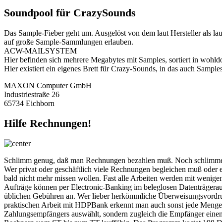
Soundpool für CrazySounds
Das Sample-Fieber geht um. Ausgelöst von dem laut Hersteller als l
auf große Sample-Sammlungen erlauben.
ACW-MAILSYSTEM
Hier befinden sich mehrere Megabytes mit Samples, sortiert in woh
Hier existiert ein eigenes Brett für Crazy-Sounds, in das auch Sampl
MAXON Computer GmbH
Industriestraße 26
65734 Eichborn
Hilfe Rechnungen!
Schlimm genug, daß man Rechnungen bezahlen muß. Noch schlimmer, d
Wer privat oder geschäftlich viele Rechnungen begleichen muß oder 
bald nicht mehr missen wollen. Fast alle Arbeiten werden mit wenigen
Aufträge können per Electronic-Banking im beleglosen Datenträgerausta
üblichen Gebühren an. Wer lieber herkömmliche Überweisungsvordruc
praktischen Arbeit mit HDPBank erkennt man auch sonst jede Menge pf
Zahlungsempfängers auswählt, sondern zugleich die Empfänger eine