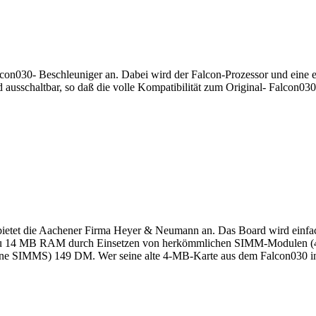
alcon030- Beschleuniger an. Dabei wird der Falcon-Prozessor und eine
nd ausschaltbar, so daß die volle Kompatibilität zum Original- Falcon
tet die Aachener Firma Heyer & Neumann an. Das Board wird einfach 
s zu 14 MB RAM durch Einsetzen von herkömmlichen SIMM-Modulen (4
ne SIMMS) 149 DM. Wer seine alte 4-MB-Karte aus dem Falcon030 in Z