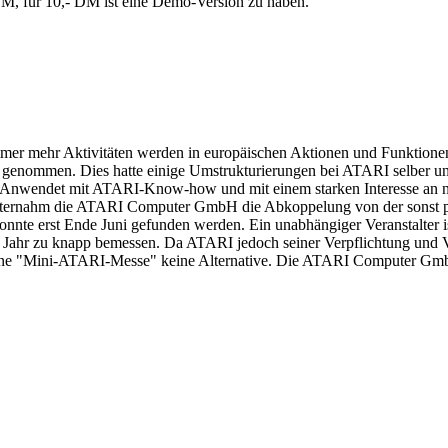
, für 10,- DM ist eine Demo-Version zu haben.
mer mehr Aktivitäten werden in europäischen Aktionen und Funktione
b genommen. Dies hatte einige Umstrukturierungen bei ATARI selber un
r die Anwendet mit ATARI-Know-how und mit einem starken Interesse a
ernahm die ATARI Computer GmbH die Abkoppelung von der sonst para
onnte erst Ende Juni gefunden werden. Ein unabhängiger Veranstalter i
esem Jahr zu knapp bemessen. Da ATARI jedoch seiner Verpflichtung u
ine "Mini-ATARI-Messe" keine Alternative. Die ATARI Computer GmbH f