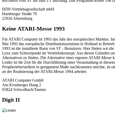
Rechnern vom ST bis zum TT lauffähig. Das Programm kostet 198 DM
HDP-Vertriebsgesellschaft mbH
Hamburger Straße 70
22926 Ahrensburg
Keine ATARI-Messe 1993
Für ATARI Computer ist 1993 das Jahr des europäischen Marktes. Im
Mai 1993 das europäische Distributionszentrum in Holland in Betrie
1993 ist die installierte Basis von ST - Benutzern. Hier finden wi
Lynx zum Schwerpunkt im Vertriebskonzept. Aus diesen Gründen unt
Alternativen zu finden. Die Alternative einer eigenen ATARI Messe k
Leider ist die Zeit für die Durchführung einer Veranstaltung in di
Peripherieherstellern in geeignetem Maße nachkommen möchte, ist e
an der Realisierung der ATARI-Messe 1994 arbeitet.
ATARI Computer GmbH
Am Kronberger Hang 2
65824 Schwalbach/Taunus
Digit II