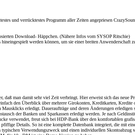
autestes und verrücktestes Programm aller Zeiten angepriesen CrazySou
ldosierten Download- Häppchen. (Nähere Infos vom SYSOP Ritschie)
es hineingespielt werden können, um sie einer breiten Anwenderschaft 
aß man damit sehr viel Zeit verbringt. Hier erweist sich das neue 
einfach den Überblick über mehrere Girokonten, Kreditkarten, Kredite
 Mausklicks erledigt. Daueraufträge und deren Änderungen erledigen si
usch der Banken und Sparkassen erledigt werden. Je nach Geldinstitut f
ke verwendet, freut sich bei HDP-Bank über den komfortablen grafisc
iffige Details. So ist eine komplette Datenbank integriert, die mit e
n typischen Verwendungszweck und einen individuellen Skontoabzug v