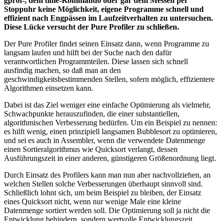
gprof-, dem time-Kommando oder gar dem Messen per
Stoppuhr keine Möglichkeit, eigene Programme schnell und
effizient nach Engpässen im Laufzeitverhalten zu untersuchen.
Diese Lücke versucht der Pure Profiler zu schließen.
Der Pure Profiler findet seinen Einsatz dann, wenn Programme zu
langsam laufen und hilft bei der Suche nach den dafür
verantwortlichen Programmteilen. Diese lassen sich schnell
ausfindig machen, so daß man an den
geschwindigkeitsbestimmenden Stellen, sofern möglich, effizientere
Algorithmen einsetzen kann.
Dabei ist das Ziel weniger eine einfache Optimierung als vielmehr,
Schwachpunkte herauszufinden, die einer substantiellen,
algorithmischen Verbesserung bedürfen. Um ein Beispiel zu nennen:
es hilft wenig, einen prinzipiell langsamen Bubblesort zu optimieren,
und sei es auch in Assembler, wenn die verwendete Datenmenge
einen Sortieralgorithmus wie Quicksort verlangt, dessen
Ausführungszeit in einer anderen, günstigeren Größenordnung liegt.
Durch Einsatz des Profilers kann man nun aber nachvollziehen, an
welchen Stellen solche Verbesserungen überhaupt sinnvoll sind.
Schließlich lohnt sich, um beim Beispiel zu bleiben, der Einsatz
eines Quicksort nicht, wenn nur wenige Male eine kleine
Datenmenge sortiert werden soll. Die Optimierung soll ja nicht die
Entwicklung behindern, sondern wertvolle Entwicklungszeit