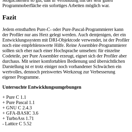
Möglichkeiten so gut, daß in Verbindung mit der sehr guten
Programmoberfläche ein sofortiges Arbeiten möglich war.
Fazit
Jedem ernsthaften Pure-C- oder Pure-Pascal-Programmierer kann
der Profiler nur ans Herz gelegt werden. Auch demjenigen, der ein
Entwicklungssystem mit DRI-Objektcode verwendet, ist der Profiler
noch eine empfehlenswerte Hilfe. Reine Assembler-Programmierer
sollten sich eher nach einer Hochsprache umsehen: für einzelne
Codeteile, per Pure Assembler erzeugt, eignet sich der Profiler aber
durchaus. Mit seiner komfortablen Bedienung und übersichtlichen
Darstellung ist er trotz einiger noch vorhandener Schwächen ein
wertvolles, dennoch preiswertes Werkzeug zur Verbesserung
eigener Programme.
Untersuchte Entwicklungsumgebungen
+ Pure C 1.1
+ Pure Pascal 1.1
+ GNU C 2.4.3
+ GFA-BASIC 3.6
+ TurboAss 1.71
- Lattice C 5.52