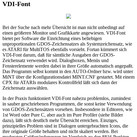
VDI-Font
Bei der Suche nach mehr Übersicht ist man nicht unbedingt auf
einen größeren Monitor und Grafikkarte angewiesen. VDI-Font
bietet per Software die Einrichtung eines beliebigen
unproportionalen GDOS-Zeichensatzes als Systemzeichensatz, wie
es ATARI für MultiTOS ebenfalls vorsieht. Fortan kümmert sich
VDI-Font darum, daß für sämtliche Ausgaben der GDOS-
Zeichensatz verwendet wird. Dialogboxen, Menüs und
Fensterelemente werden dabei in ihrer Größe automatisch angepaßt.
Das Programm selbst kommt in den AUTO-Ordner bzw. wird unter
MiNT über die Konfigurationsdatei MINT.CNF gestartet. Mit einem
CPX für ATARIs modulares Kontrollfeld läßt sich dann der
Zeichensatz auswählen.
In der Praxis funktioniert VDI-Font nahezu problemlos, zumindest
in sauber geschriebenen Programmen, die sonst keine Verwendung
von GDOS-Zeichensätzen vorsehen. Insbesondere in Editoren, wie
1st Word oder Pure C, aber auch im Pure Profiler (siehe Bilder
dazu), läßt sich deutlich mehr Übersicht erreichen. Einziges,
prinzipielles Problem sind in Dialogen untergebrachten Icons, die
ihre originale Größe behalten und nicht skaliert werden. Bei
moderaten Größenänderungen im Vergleich zu den 8*16 Punkten