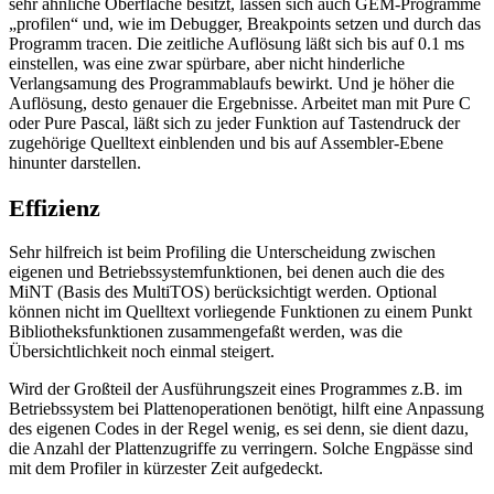
sehr ähnliche Oberfläche besitzt, lassen sich auch GEM-Programme
„profilen“ und, wie im Debugger, Breakpoints setzen und durch das
Programm tracen. Die zeitliche Auflösung läßt sich bis auf 0.1 ms
einstellen, was eine zwar spürbare, aber nicht hinderliche
Verlangsamung des Programmablaufs bewirkt. Und je höher die
Auflösung, desto genauer die Ergebnisse. Arbeitet man mit Pure C
oder Pure Pascal, läßt sich zu jeder Funktion auf Tastendruck der
zugehörige Quelltext einblenden und bis auf Assembler-Ebene
hinunter darstellen.
Effizienz
Sehr hilfreich ist beim Profiling die Unterscheidung zwischen
eigenen und Betriebssystemfunktionen, bei denen auch die des
MiNT (Basis des MultiTOS) berücksichtigt werden. Optional
können nicht im Quelltext vorliegende Funktionen zu einem Punkt
Bibliotheksfunktionen zusammengefaßt werden, was die
Übersichtlichkeit noch einmal steigert.
Wird der Großteil der Ausführungszeit eines Programmes z.B. im
Betriebssystem bei Plattenoperationen benötigt, hilft eine Anpassung
des eigenen Codes in der Regel wenig, es sei denn, sie dient dazu,
die Anzahl der Plattenzugriffe zu verringern. Solche Engpässe sind
mit dem Profiler in kürzester Zeit aufgedeckt.