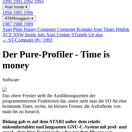
1990
1991
1992
1993
Atari Inside
▾
1994
1995
1996
ATARImagazin
▾
1987
1988
1989
Atari Phile
Happy Computer
Computer Kontakt
Atari Times
Hitdisk
ACE NSW Inside Info
Atari Update
STraight Up
atos
← ST-Computer 09 / 1993
Der Pure-Profiler - Time is
money
Software
Das obere Fenster stellt die Ausführungszeiten der
programminternen Funktionen dar, unten sieht man die I/O für eine
bestimmte Datei, rechts, im kleinen Fenster, die Aufrufkette von
main bis zu hsearch.
Bislang gab es auf dem ATARI außer dem relativ
unkomfortablen und langsamen GNU-C-System mit prof- und