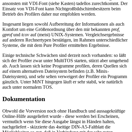
ansonsten mit VDI-Font (siehe Kasten) tadellos zurechtkommt. Der
Einsatz von VDI-Font kann Nichtgroßbildschirmbesitzern beim
Betrieb des Profilers daher nur empfohlen werden.
Insgesamt liegen sowohl Aufbereitung der Informationen als auch
Komfort um eine Größenordnung über den mir bekannten
prof,
gprof
und
tcov
auf (meist) UNIX-Systemen. Vergleichsergebnisse
auf anderen Rechnertypen bestätigen, im Rahmen unterschiedlicher
Systeme, die mit dem Pure Profiler ermittelten Ergebnisse.
Einige technische Schwächen sind derzeit noch vorhanden: so läßt
sich der Profiler zwar unter MultiTOS starten, stürzt aber umgehend
ab. Auch lassen sich keine Programme profilen, deren Quellen sich
auf einem alternativen Dateisystem befinden (z.B. Minix-
Dateisystem), und sehr selten verweigert der Profiler ein Programm
gänzlich. Unter MiNT hingegen läuft er sehr stabil, wie natürlich
auch unter normalem TOS.
Dokumentation
Obwohl die Vorversion noch ohne Handbuch und aussagekräftige
Online-Hilfe ausgeliefert wurde - diese werden bei Erscheinen,
vermutlich wenn Sie diese Ausgabe längst in Händen halten,
nachgeliefert - skizzierte das 4seitige DIN-A5-Faltblatt die