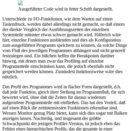
Ausgeführter Code wird in fetter Schrift dargestellt.
Unterschiede zu I/O-Funktionen, wie dem Warten auf einen
Tastendruck, werden dabei allerdings nicht gemacht, so daß einem
der direkte Vergleich der Ausführungszeiten der einzelnen
Systemteile mitunter etwas schwer gemacht wird. Hilfreich wäre
hier, einzelne Funktionen ausblenden und dies als Konfiguration
zum ausgeführten Programm speichern zu können, da solche Dinge
vom Fluß des jeweiligen Programmes abhängen und nicht generell
festzulegen sind. Ein bißchen helfen die Breakpoints darüber
hinweg, mit denen man zwar das Profiling auf einzelne
Programmteile einschränken kann, die jedoch ebenfalls nicht
gespeichert werden können. Zumindest funktionsweise wäre dies
nützlich.
Das Profil des Programmes wird in flacher Form dargestellt, d.h.
daß jede Funktion, gleich ihrer Stellung im Programmfluß, für sich
bewertet wird, ohne daß die Zeiten für daraus wiederum
aufgerufene Programmteile mit einfließen. Das hat den Vorteil, daß
auf einen Blick die zeitintensivsten Funktionen erkennbar sind.
Wessen Monitor genug Platz bietet, kann sich dies sogar mit Balken
anzeigen lassen. Nachteilig, und insgesamt der größte
Schwachpunkt der jetzigen Profiler-Version, ist jedoch eben das
Fehlen eines hierarchischen Profils, das die gesamte in einer