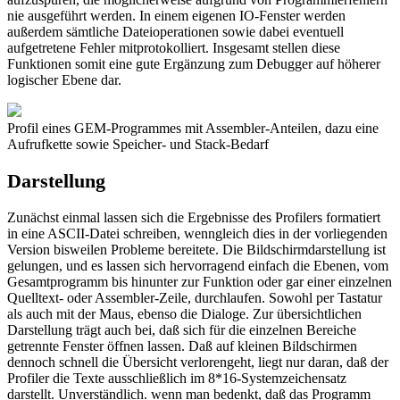
nie ausgeführt werden. In einem eigenen IO-Fenster werden
außerdem sämtliche Dateioperationen sowie dabei eventuell
aufgetretene Fehler mitprotokolliert. Insgesamt stellen diese
Funktionen somit eine gute Ergänzung zum Debugger auf höherer
logischer Ebene dar.
Profil eines GEM-Programmes mit Assembler-Anteilen, dazu eine
Aufrufkette sowie Speicher- und Stack-Bedarf
Darstellung
Zunächst einmal lassen sich die Ergebnisse des Profilers formatiert
in eine ASCII-Datei schreiben, wenngleich dies in der vorliegenden
Version bisweilen Probleme bereitete. Die Bildschirmdarstellung ist
gelungen, und es lassen sich hervorragend einfach die Ebenen, vom
Gesamtprogramm bis hinunter zur Funktion oder gar einer einzelnen
Quelltext- oder Assembler-Zeile, durchlaufen. Sowohl per Tastatur
als auch mit der Maus, ebenso die Dialoge. Zur übersichtlichen
Darstellung trägt auch bei, daß sich für die einzelnen Bereiche
getrennte Fenster öffnen lassen. Daß auf kleinen Bildschirmen
dennoch schnell die Übersicht verlorengeht, liegt nur daran, daß der
Profiler die Texte ausschließlich im 8*16-Systemzeichensatz
darstellt. Unverständlich. wenn man bedenkt, daß das Programm