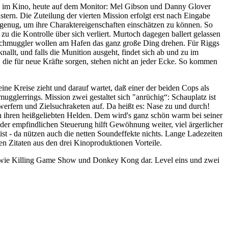
ch im Kino, heute auf dem Monitor: Mel Gibson und Danny Glover
stern. Die Zuteilung der vierten Mission erfolgt erst nach Eingabe
t genug, um ihre Charaktereigenschaften einschätzen zu können. So
u die Kontrolle über sich verliert. Murtoch dagegen ballert gelassen
genschmuggler wollen am Hafen das ganz große Ding drehen. Für Riggs
llt, und falls die Munition ausgeht, findet sich ab und zu im
die für neue Kräfte sorgen, stehen nicht an jeder Ecke. So kommen
ine Kreise zieht und darauf wartet, daß einer der beiden Cops als
lerrings. Mission zwei gestaltet sich "anrüchig“: Schauplatz ist
erfern und Zielsuchraketen auf. Da heißt es: Nase zu und durch!
ch ihren heißgeliebten Helden. Dem wird's ganz schön warm bei seiner
er empfindlichen Steuerung hilft Gewöhnung weiter, viel ärgerlicher
st - da nützen auch die netten Soundeffekte nichts. Lange Ladezeiten
n Zitaten aus den drei Kinoproduktionen Vorteile.
uns wie Killing Game Show und Donkey Kong dar. Level eins und zwei