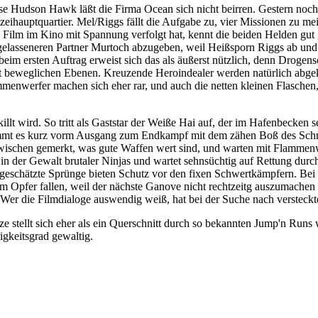
se Hudson Hawk läßt die Firma Ocean sich nicht beirren. Gestern no
eihauptquartier. Mel/Riggs fällt die Aufgabe zu, vier Missionen zu mei
en Film im Kino mit Spannung verfolgt hat, kennt die beiden Helden gu
 gelasseneren Partner Murtoch abzugeben, weil Heißsporn Riggs ab und z
 beim ersten Auftrag erweist sich das als äußerst nützlich, denn Dro
t beweglichen Ebenen. Kreuzende Heroindealer werden natürlich abgekna
werfer machen sich eher rar, und auch die netten kleinen Flaschen, 
lt wird. So tritt als Gaststar der Weiße Hai auf, der im Hafenbecken se
ommt es kurz vorm Ausgang zum Endkampf mit dem zähen Boß des Schmugg
zwischen gemerkt, was gute Waffen wert sind, und warten mit Flammenw
 in der Gewalt brutaler Ninjas und wartet sehnsüchtig auf Rettung dur
eschätzte Sprünge bieten Schutz vor den fixen Schwertkämpfern. Bei d
m Opfer fallen, weil der nächste Ganove nicht rechtzeitg auszumachen i
er die Filmdialoge auswendig weiß, hat bei der Suche nach versteckte
nze stellt sich eher als ein Querschnitt durch so bekannten Jump'n R
gkeitsgrad gewaltig.