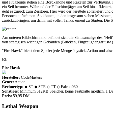
und Flugzeuge stehen eine Bordkanone und Raketen zur Verfügung. Die
ein Seil herunter. Während der Fallschirmjäger am Seil hinaufklett
geht es zurück zum Zerstörer. Hier wird der gerettete abgeliefert u
Personen aufnehmen. So können, in den insgesamt sieben Missionen, me
zurückzubringen, um dann, mit vollen Tanks, erneut zu Starten. Die S
Am unteren Bildschirmrand befindet sich die Statusanzeige des "Heli
von strategisch wichtigen Gebäuden (Brücken, Flugzeughangar usw.)
"Fire Hawk" bietet dem Spieler jede Menge Joystick-Action und abw
RF
Fire Hawk
Hersteller:
CodeMasters
Genre:
Action
Rechnertyp:
◆ ST ◆ STE ◇ TT ◇ Falcon030
Sonstiges:
Minimum 512KB Speicher, keine Festplatte möglich, 1 Di
Preis:
59,95 DM
Lethal Weapon