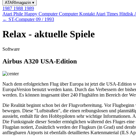
ATARImagazin
▾
1987
1988
1989
Atari Phile
Happy Computer
Computer Kontakt
Atari Times
Hitdisk
← ST-Computer 09 / 1993
Relax - aktuelle Spiele
Software
Airbus A320 USA-Edition
Nach dem erfolgreichen Flug über Europa ist jetzt die USA-Edition v
EuropaVersion benutzt werden kann. Durch das Verbessern der bisher 
werden. Es können insgesamt über 240 Flughäfen im Bereich der We
Die Realität beginnt schon bei der Flugvorbereitung. Vor Flugbeginn w
bewegen. Diese "Luftstraßen", die einen reibungslosen und planmäßige
aussieht, enthält für den Hobbypiloten sehr wichtige Informationen
Die Funksignale dieser Sender ermöglichen während des Fluges eine
Flugplan notiert, Zusätzlich werden der Flugkurs (in Grad) und dera
anfliegbaren Airports ist ebenfalls detailliertes Kartenmaterial (ILS