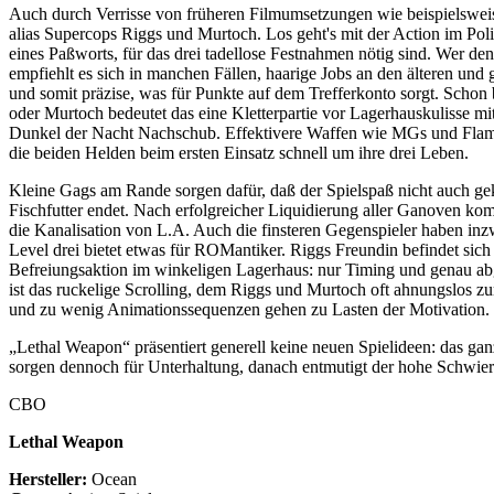
Auch durch Verrisse von früheren Filmumsetzungen wie beispielswei
alias Supercops Riggs und Murtoch. Los geht's mit der Action im Poliz
eines Paßworts, für das drei tadellose Festnahmen nötig sind. Wer d
empfiehlt es sich in manchen Fällen, haarige Jobs an den älteren und
und somit präzise, was für Punkte auf dem Trefferkonto sorgt. Schon
oder Murtoch bedeutet das eine Kletterpartie vor Lagerhauskulisse mi
Dunkel der Nacht Nachschub. Effektivere Waffen wie MGs und Flammen
die beiden Helden beim ersten Einsatz schnell um ihre drei Leben.
Kleine Gags am Rande sorgen dafür, daß der Spielspaß nicht auch gekil
Fischfutter endet. Nach erfolgreicher Liquidierung aller Ganoven k
die Kanalisation von L.A. Auch die finsteren Gegenspieler haben in
Level drei bietet etwas für ROMantiker. Riggs Freundin befindet sich
Befreiungsaktion im winkeligen Lagerhaus: nur Timing und genau abg
ist das ruckelige Scrolling, dem Riggs und Murtoch oft ahnungslos zu
und zu wenig Animationssequenzen gehen zu Lasten der Motivation. W
„Lethal Weapon“ präsentiert generell keine neuen Spielideen: das ga
sorgen dennoch für Unterhaltung, danach entmutigt der hohe Schwieri
CBO
Lethal Weapon
Hersteller:
Ocean