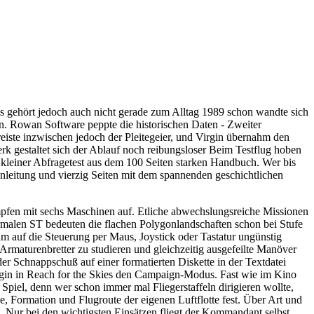
es gehört jedoch auch nicht gerade zum Alltag 1989 schon wandte sich
n. Rowan Software peppte die historischen Daten - Zweiter
eiste inzwischen jedoch der Pleitegeier, und Virgin übernahm den
k gestaltet sich der Ablauf noch reibungsloser Beim Testflug hoben
kleiner Abfragetest aus dem 100 Seiten starken Handbuch. Wer bis
 Anleitung und vierzig Seiten mit dem spannenden geschichtlichen
mpfen mit sechs Maschinen auf. Etliche abwechslungsreiche Missionen
rmalen ST bedeuten die flachen Polygonlandschaften schon bei Stufe
um auf die Steuerung per Maus, Joystick oder Tastatur ungünstig
Armaturenbretter zu studieren und gleichzeitig ausgefeilte Manöver
r Schnappschuß auf einer formatierten Diskette in der Textdatei
gin in Reach for the Skies den Campaign-Modus. Fast wie im Kino
piel, denn wer schon immer mal Fliegerstaffeln dirigieren wollte,
, Formation und Flugroute der eigenen Luftflotte fest. Über Art und
 Nur bei den wichtigsten Einsätzen fliegt der Kommandant selbst.