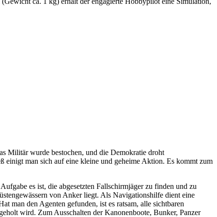
ewicht ca. 1 kg) erhält der engagierte Hobbypilot eine Simulation,
as Militär wurde bestochen, und die Demokratie droht
ß einigt man sich auf eine kleine und geheime Aktion. Es kommt zum
 Aufgabe es ist, die abgesetzten Fallschirmjäger zu finden und zu
Küstengewässern von Anker liegt. Als Navigationshilfe dient eine
 Hat man den Agenten gefunden, ist es ratsam, alle sichtbaren
l geholt wird. Zum Ausschalten der Kanonenboote, Bunker, Panzer