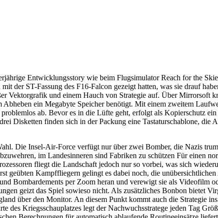
vierjährige Entwicklungsstory wie beim Flugsimulator Reach for the Ski
 mit der ST-Fassung des F16-Falcon gezeigt hatten, was sie drauf habe
ßer Vektorgrafik und einem Hauch von Strategie auf. Über Mirrorsoft kr
um Abheben ein Megabyte Speicher benötigt. Mit einem zweitem Laufwer
lemlos ab. Bevor es in die Lüfte geht, erfolgt als Kopierschutz ein 
n drei Disketten finden sich in der Packung eine Tastaturschablone, die
ahl. Die Insel-Air-Force verfügt nur über zwei Bomber, die Nazis tru
abzuwehren, im Landesinneren sind Fabriken zu schützen Für einen no
Prozessoren fliegt die Landschaft jedoch nur so vorbei, was sich wieder
t geübten Kampffliegern gelingt es dabei noch, die unübersichtlichen 
e und Bombardements per Zoom heran und verewigt sie als Videofilm ode
n geizt das Spiel sowieso nicht. Als zusätzliches Bonbon bietet Vir
land über den Monitor. An diesem Punkt kommt auch die Strategie ins S
te des Kriegsschauplatzes legt der Nachwuchsstratege jeden Tag Größe
chen Berechnungen für automatisch ablaufende Routineeinsätze liefert.