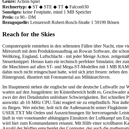
Genre:
Action-Spiel
Rechnertyp:
◆ ST ◆ STE ◆ TT ◆ Falcon030
Sonstiges:
keine Festplatte, mind 1 MB Speicher
Preis:
ca 90.- DM
Bezugsquelle:
Leisuresoft Robert-Bosch-Straße 1 59199 Bönen
Reach for the Skies
Computerspiele entstehen in den seltensten Fällen über Nacht, eine 
Mirrorsoft mit dem Produktionsauftrag an Rowan Software, die schon
Weltkrieg, England, Luftschlacht - mit jeder Menge Action. zeitgemä
Steuerknüppel. Heraus kam ein technisch perfekter Simulator, der z
die Maschinen auf allen ST- und Mega-ST-Modellen mit 1 MB RAM prob
dahin noch nicht reingeschaut hatte, wird sich jetzt freuen: neben de
Hintergrund, illustriert mit Fotomaterial aus Militärarchiven.
Im Hauptmenü stehen die englische und die deutsche Luftwaffe zur W
warten auf den Jungpiloten: im Küstenbereich heißt es, Geschwader 
zwei der drei Detailstufen unlösbare Schwierigkeiten. Bei schnellen 
auswirkt: ab 16 MHz CPU-Takt reagiert sie zu empfindlich. Nur äußers
zu fliegen. Wer möchte, holt sich die Außenansicht seiner Flugkünst
USER.TXT Mit Orden und Auszeichnungen für hervorragende Leistunge
läuft in vier voneinander abhängigen Einsätzen der Luftkampf um Eng
wird hier zum Kommandanten ernannt. Mit Hilfe einer scrollbaren Kar
Anzahl der Waffen entscheidet der Computer, der auch die mathematis