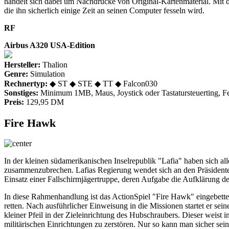
handelt sich dabei um Nachdrucke von Original-Kartenmaterial. Mit
die ihn sicherlich einige Zeit an seinen Computer fesseln wird.
RF
Airbus A320 USA-Edition
Hersteller:
Thalion
Genre:
Simulation
Rechnertyp:
◆ ST ◆ STE ◆ TT ◆ Falcon030
Sonstiges:
Minimum 1MB, Maus, Joystick oder Tastatursteuerting, Fe
Preis:
129,95 DM
Fire Hawk
In der kleinen südamerikanischen Inselrepublik "Lafia" haben sich 
zusammenzubrechen. Lafias Regierung wendet sich an den Präsidente
Einsatz einer Fallschirmjägertruppe, deren Aufgabe die Aufklärung de
In diese Rahmenhandlung ist das ActionSpiel "Fire Hawk" eingebettet. 
retten. Nach ausführlicher Einweisung in die Missionen startet er sei
kleiner Pfeil in der Zieleinrichtung des Hubschraubers. Dieser weist 
militärischen Einrichtungen zu zerstören. Nur so kann man sicher s