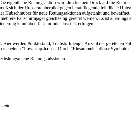
 eigentliche Rettungsaktion wird durch einen Druck auf die Return-Ta
ert, muß sich der Hubschrauberpilot gegen heranfliegende feindliche 
nd der Hubschrauber für neue Rettungsaktionen aufgetankt und bewaffne
hrere Fallschirmjäger gleichzeitig gerettet werden. Es ist allerdings z
teuerung kann über Tastatur oder Joystick erfolgen.
". Hier werden Punktestand, Treibstoffmenge, Anzahl der geretteten Fa
 erscheinen "Power-up-Icons". Durch "Einsammeln" dieser Symbole erh
echslungsreiche Rettungsmissionen.
skette