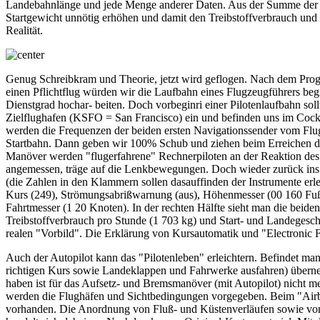
Landebahnlänge und jede Menge anderer Daten. Aus der Summe der bi
Startgewicht unnötig erhöhen und damit den Treibstoffverbrauch und au
Realität.
Genug Schreibkram und Theorie, jetzt wird geflogen. Nach dem Progra
einen Pflichtflug würden wir die Laufbahn eines Flugzeugführers be
Dienstgrad hochar- beiten. Doch vorbeginri einer Pilotenlaufbahn s
Zielflughafen (KSFO = San Francisco) ein und befinden uns im Cockp
werden die Frequenzen der beiden ersten Navigationssender vom Flugpl
Startbahn. Dann geben wir 100% Schub und ziehen beim Erreichen der
Manöver werden "flugerfahrene" Rechnerpiloten an der Reaktion des 
angemessen, träge auf die Lenkbewegungen. Doch wieder zurück ins Co
(die Zahlen in den Klammern sollen dasauffinden der Instrumente erle
Kurs (249), Strömungsabrißwarnung (aus), Höhenmesser (00 160 Fuß)
Fahrtmesser (1 20 Knoten). In der rechten Hälfte sieht man die bei
Treibstoffverbrauch pro Stunde (1 703 kg) und Start- und Landegesc
realen "Vorbild". Die Erklärung von Kursautomatik und "Electronic 
Auch der Autopilot kann das "Pilotenleben" erleichtern. Befindet m
richtigen Kurs sowie Landeklappen und Fahrwerke ausfahren) übern
haben ist für das Aufsetz- und Bremsmanöver (mit Autopilot) nicht me
werden die Flughäfen und Sichtbedingungen vorgegeben. Beim "Airbus
vorhanden. Die Anordnung von Fluß- und Küstenverläufen sowie von S