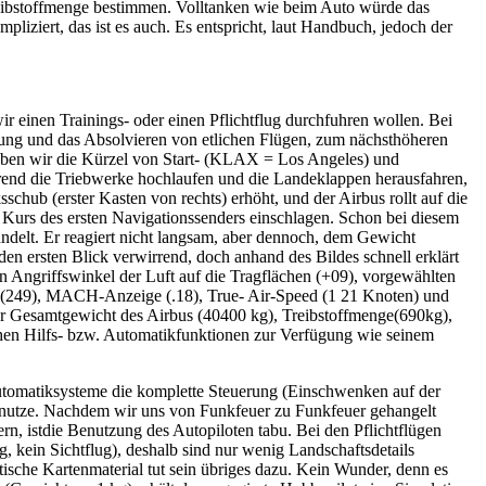
reibstoffmenge bestimmen. Volltanken wie beim Auto würde das
pliziert, das ist es auch. Es entspricht, laut Handbuch, jedoch der
 einen Trainings- oder einen Pflichtflug durchfuhren wollen. Bei
fung und das Absolvieren von etlichen Flügen, zum nächsthöheren
geben wir die Kürzel von Start- (KLAX = Los Angeles) und
rend die Triebwerke hochlaufen und die Landeklappen herausfahren,
hub (erster Kasten von rechts) erhöht, und der Airbus rollt auf die
Kurs des ersten Navigationssenders einschlagen. Schon bei diesem
delt. Er reagiert nicht langsam, aber dennoch, dem Gewicht
n ersten Blick verwirrend, doch anhand des Bildes schnell erklärt
an Angriffswinkel der Luft auf die Tragflächen (+09), vorgewählten
ß (249), MACH-Anzeige (.18), True- Air-Speed (1 21 Knoten) und
für Gesamtgewicht des Airbus (40400 kg), Treibstoffmenge(690kg),
chen Hilfs- bzw. Automatikfunktionen zur Verfügung wie seinem
Automatiksysteme die komplette Steuerung (Einschwenken auf der
unutze. Nachdem wir uns von Funkfeuer zu Funkfeuer gehangelt
rn, istdie Benutzung des Autopiloten tabu. Bei den Pflichtflügen
 kein Sichtflug), deshalb sind nur wenig Landschaftsdetails
sche Kartenmaterial tut sein übriges dazu. Kein Wunder, denn es