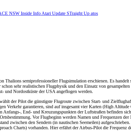
ACE NSW Inside Info
Atari Update
STraight Up
atos
on Thalions semiprofessioneller Flugsimulation erschienen. Es handelt
schon sehr realistischen Flugphysik und den Einsatz von gesampelten 
st- und Nordostküste der USA angeflogen werden.
ählt der Pilot die günstigste Flugroute zwischen Start- und Zielflughaf
n Verkehr garantieren, sind auf insgesamt vier Karten (High Altitude 
. An Anfangs-, End- und Kreuzungspunkten der Luftstraßen befinden si
 Ortsbestimmung. Vor Flugbeginn werden Namen und Frequenzen der Nav
bstand zwischen den Sendern (in nautischen Seemeilen) aufgeschrieben.
 Approach Charts) vorhanden. Hier erfährt der Airbus-Pilot die Frequenz