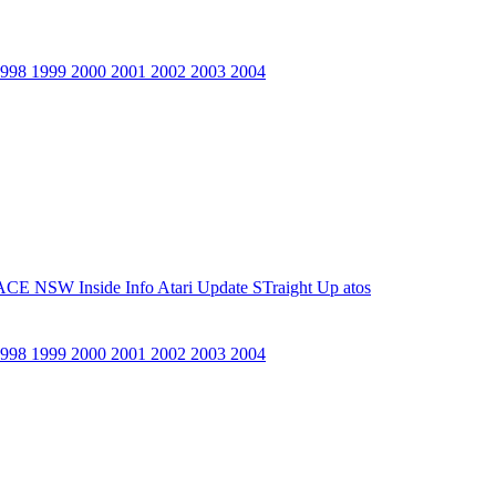
1998
1999
2000
2001
2002
2003
2004
ACE NSW Inside Info
Atari Update
STraight Up
atos
1998
1999
2000
2001
2002
2003
2004