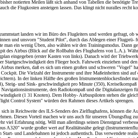
sher notierten Meilen läßt sich anhand von Tabellen die benötigte T
ch die Flugkosten ansteigen lassen. Das klingt nicht nuralles recht kom
mmstart landen wir im Büro des Flugleiters und werden gefragt, ob wir
ginnen und unsvorn "Student Pilot", durch das Ablegen einer Flugprü- 
ollte man ein wenig Üben, also wählen wir den Trainingsmodus. Dann 
it des Airbus (Blick auf die Rollbahn des Flughafens von L.A.). Wäh
an eingegeben (erster Kasten von links). Danach wird der Triebwerkssc
 Startgeschwindigkeit den Flieger hoch. Fahrwerk einziehen und den 
Airbus merken, daß es sich um einen großen und schweren "Vogel" han
ckpit. Die Vielzahl der Instrumente und ihre Maßeinheiten sind auf de
ichtern). In der linken Hälfte des großen Iristrumentenblockesfindet m
, Steig- und Sink- geschwindigkeit pro Minute (350), Kreiselkornpa
den Navigationsinstrumente, den Radiokompaß und die Digitalanzeigen 
hwindigkeit (1 31 Knoten). Dem Hobby- Airbuspiloten stehen die glei
Flight Control System" würden den Rahmen dieses Artikels sprengen.
an sich in Reichweite des ILS-Senders des Zielflughafens, können die 
ehmen. Diesen Vorteil machen wir uns auch für unseren Übungsflug z
hr viel Erfahrung nötig. Will man allerdings seinen Dienstgrad verbesse
 A320" wurde großer wert auf Realitätsnähe gelegt (Instrumentenflug,
tart- und Landebahnen ist jedoch authentisch. Das verwendete realisti