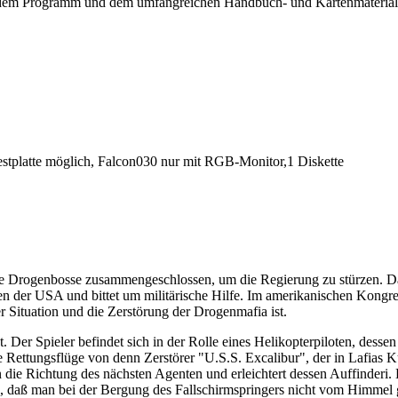
 dem Programm und dem umfangreichen Handbuch- und Kartenmaterial (G
stplatte möglich, Falcon030 nur mit RGB-Monitor,1 Diskette
alle Drogenbosse zusammengeschlossen, um die Regierung zu stürzen. D
n der USA und bittet um militärische Hilfe. Im amerikanischen Kongre
r Situation und die Zerstörung der Drogenmafia ist.
Der Spieler befindet sich in der Rolle eines Helikopterpiloten, dessen
ne Rettungsflüge von denn Zerstörer "U.S.S. Excalibur", der in Lafias 
in die Richtung des nächsten Agenten und erleichtert dessen Auffinderi.
ein, daß man bei der Bergung des Fallschirmspringers nicht vom Himme