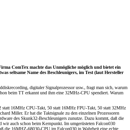
 Firma ComTex machte das Unmögliche möglich und bietet ein
twas seltsame Name des Beschleunigers, im Test (laut Hersteller
diskrecording, digitaler Signalprozessor usw., fragt man sich, warum
h schon beim TT erkannt und ihm eine 32MHz-CPU spendiert. Warum
. 32 statt 16MHz CPU-Takt, 50 statt 16MHz FPU-Takt, 50 statt 32MHz
hard Miller. Er hat die Taktsignale zu den einzelnen Prozessoren
Hardware des Skunk32-Beschleunigers zunutze. Dazu kommt, daß die
sind wir auch schon beim Kernpunkt. Im umgerüsteten Falcon030
, daß die 16MHZ-68030-CPU im Falcon030 in Wahrheit eine echte