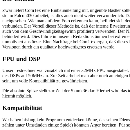
Zwar liefert ComTex eine Einbauanleitung mit, ungeübte Bastler sollt
sie im Falcon030 arbeitet, ist dies auch nicht weiter verwunderlich.
nachgesehen. Wie man auf dem Foto erkennen kann, befindet sich der 
verbunden. Der Vorteil dieser Methode ist, daß der interne Erweite
auch von dem Geschwindigkeitsgewinn profitiert) verwenden. Der Nacht
behindert wird. Dies führte in unseren Redaktionsräumen bei extrem
unmotiviert abstürzte. Eine Nachfrage bei ComTex ergab, daß dieses
Versionen durch ein qualitativ hochwertigeres ersetzen werde.
FPU und DSP
Unser Testrechner war zusätzlich mit einer 32MHz-FPU ausgestattet,
des DSPs auf 50MHz an. Zur Zeit arbeitet man aber noch an einige
sein, um volle Kompatibilität zu gewährleisten.
Die absolute Spitze stellt zur Zeit der Skunk36 dar. Hierbei wird 
hiermit möglich.
Kompatibilität
Wir haben bislang kein Programm entdecken könne, das seinen Dienst
zählen unter Umständen einige Spiele) könnten Ärger bereiten. Für so