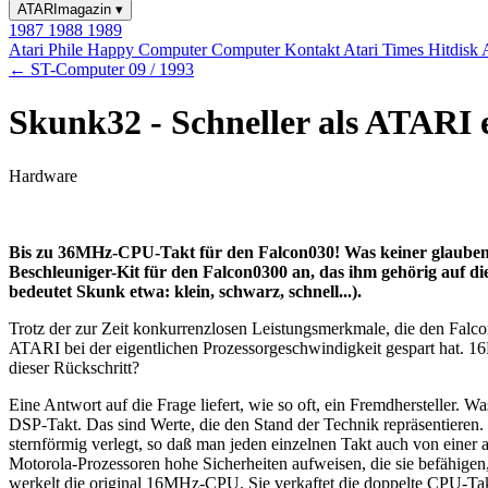
ATARImagazin
▾
1987
1988
1989
Atari Phile
Happy Computer
Computer Kontakt
Atari Times
Hitdisk
← ST-Computer 09 / 1993
Skunk32 - Schneller als ATARI 
Hardware
Bis zu 36MHz-CPU-Takt für den Falcon030! Was keiner glauben w
Beschleuniger-Kit für den Falcon0300 an, das ihm gehörig auf die
bedeutet Skunk etwa: klein, schwarz, schnell...).
Trotz der zur Zeit konkurrenzlosen Leistungsmerkmale, die den Falco
ATARI bei der eigentlichen Prozessorgeschwindigkeit gespart hat.
dieser Rückschritt?
Eine Antwort auf die Frage liefert, wie so oft, ein Fremdherstelle
DSP-Takt. Das sind Werte, die den Stand der Technik repräsentieren. 
sternförmig verlegt, so daß man jeden einzelnen Takt auch von ein
Motorola-Prozessoren hohe Sicherheiten aufweisen, die sie befähige
werkelt die original 16MHz-CPU. Sie verkaftet die doppelte CPU-Ta