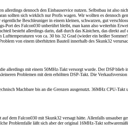
en allerdings dennoch den Einbauservice nutzen. Selbstbau ist also nic
 Daran sollten sich wirklich nur Profis wagen. Wir wollten es dennoch 
eigentliche Beschleuniger in einem kleinen, schwarzen, gut verschloss
rungs-Port des Falcon030 unberührt bleibt, man kann also weiterhin E
eil besteht allerdings darin, daß durch das Kästchen, das direkt auf 
en Lufttemperaturen von ca. 30 bis 32 Grad (wieder ein heißer Sommer
 Problem von einem überhitzten Bauteil innerhalb des Skunk32 verursa
 die allerdings mit einem 50MHz-Takt versorgt wurde. Der DSP blieb in
n kleineren Problemen mit dem erhöhten DSP-Takt. Die Verkaufsversi
das technisch Machbare bis an die Grenzen ausgenutzt. 36MHz CPU-Tak
 auf dem Falcon030 mit Skunk32 versagt hätte. Allenfalls unsauber ges
lche Problemfalle läßt sich aber der original 16MHz-Takt softwaremäßi