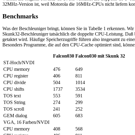
32MHz-Version ist, weil Motorola die 16MHz-CPUs nicht liefern konn
Benchmarks
Was der Beschleuniger bringt, können Sie in Tabelle 1 erkennen. Wi
Skunk32-Beschleuniger tatsächlich die doppelte CPU-Leistung. Daß b
getaktet wird. Häufige Speicherzugriffe führen also insgesamt zu ei
Besonders Programme, die auf den CPU-Cache optimiert sind, können
Falcon030
Falcon030 mit Skunk 32
ST-Hoch/NVDI
CPU memory
476
649
CPU register
406
811
CPU divide
504
1014
CPU shifts
1737
3534
TOS text
553
591
TOS String
274
299
TOS scroll
241
252
GEM dialog
605
683
VGA, 16 Farben/NVDI
CPU memory
408
568