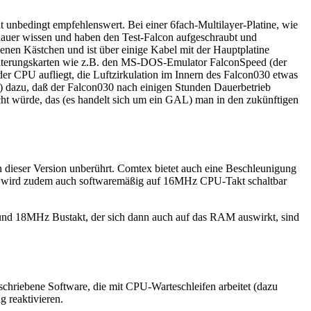
ht unbedingt empfehlenswert. Bei einer 6fach-Multilayer-Platine, wie
genauer wissen und haben den Test-Falcon aufgeschraubt und
enen Kästchen und ist über einige Kabel mit der Hauptplatine
rweiterungskarten wie z.B. den MS-DOS-Emulator FalconSpeed (der
der CPU aufliegt, die Luftzirkulation im Innern des Falcon030 etwas
!) dazu, daß der Falcon030 nach einigen Stunden Dauerbetrieb
cht würde, das (es handelt sich um ein GAL) man in den zukünftigen
 dieser Version unberührt. Comtex bietet auch eine Beschleunigung
on wird zudem auch softwaremäßig auf 16MHz CPU-Takt schaltbar
t und 18MHz Bustakt, der sich dann auch auf das RAM auswirkt, sind
chriebene Software, die mit CPU-Warteschleifen arbeitet (dazu
g reaktivieren.