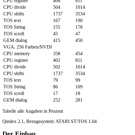
CPU register
406
811
CPU divide
504
1014
CPU shifts
1737
3534
TOS text
167
190
TOS String
155
178
TOS scroll
45
47
GEM dialog
415
450
VGA. 256 Farben/NVDI
CPU memory
358
454
CPU register
402
811
CPU divide
502
1014
CPU shifts
1737
3534
TOS text
79
99
TOS String
86
109
TOS scroll
17
18
GEM dialog
252
281
Tabelle alle Angaben in Prozent
Qindex 2.1, Bezugssystem: ATARI ST/TOS 1.04
Der Einbau