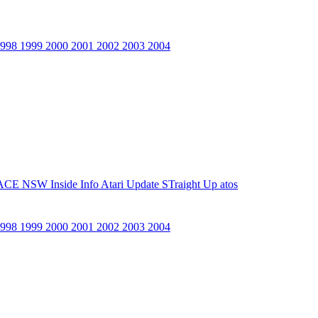
1998
1999
2000
2001
2002
2003
2004
ACE NSW Inside Info
Atari Update
STraight Up
atos
1998
1999
2000
2001
2002
2003
2004