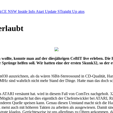
ACE NSW Inside Info
Atari Update
STraight Up
atos
erlaubt
ollte, konnte man auf der diesjährigen CeBIT live erleben. Die
 Sprünge helfen soll. Wir hatten eine der ersten Skunk32, so der e
n030 auszeichnen, als da wären !6Bit-Stereosound in CD-Qualität, Hard
 16MHz sind wahrlich nicht mehr Stand der Dinge. Hatte man das doc
r. Was ATARI versäumt hat. wird in diesem Fall von ComTex nachgeholt
Möglich gemacht hat dies eigentlich der Chefentwickler bei ATARI, Ric
er anderen Quelle speisen kann. Genau diesen Umstand macht sich die 
n, meist auch mit höheren Takten zu arbeiten als ausgewiesen. Damit 
ktrate klaglos. Gerüchteweise ist uns allerdings zu Ohren gekommen