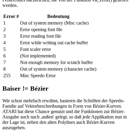
werden.
Error #
Bedeutung
1
Out of system memory (Misc cache)
2
Error opening font file
3
Error reading font file
4
Error while writing out cache buffer
5
Font scaler error
6
(Not implemented)
7
Not enough memory for scratch buffer
8
Out of system memory (character cache)
255
Misc Speedo Error
Baiser != Bézier
Wie schon mehrfach erwähnt, basieren die Schriften der Speedo-
Familie auf Vektorbeschreibungen in Form von Bézier-Kurven.
ATARI hat diese Chance genutzt und die Funktionen zur Bézier-
Ausgabe auch nach ,außen' gelegt, so daß jede Applikation nun in
der Lage ist, neben den alten Polylines auch Bézier-Kurven
auszugeben.