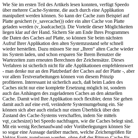
Wie Sie im ersten Teil des Artikels lesen konnten, verfügt Speedo
über mehrere Cache-Systeme, die auch durch eine Applikation
manipuliert werden können. So kann der Cache zum Beispiel auf
Platte gesichert (v_savecache()) oder ein alter Cache von Platte
geladen werden (v_loadcache()). Die Vorteile dieser Möglichkeiten
liegen klar auf der Hand. Sichern Sie am Ende Ihres Programmes
die Daten des Caches auf Platte, so können Sie beim nächsten
Aufruf Ihrer Applikation den alten Systemzustand sehr schnell
wieder herstellen. Dazu müssen Sie nur „Ihren“ alten Cache wieder
ins System laden, und schon ersparen Sie Ihrem Benutzer die
Wartezeiten zum erneuten Berechnen der Zeichensätze. Dieses
Verfahren ist sicherlich nicht für alle Applikationen empfehlenswert
- man denke nur an den Platzbedarf der Caches auf der Platte -, aber
vor allem Textverarbeitungen können von diesem Prinzip
profitieren. Interessant ist sicherlich auch, daß beim Laden des
Caches nicht nur eine komplette Ersetzung möglich ist, sondern
auch das Anhängen des zugeladenen Caches an den aktuellen
Cache. Damit wird Ihre Applikation noch flexibler, denn Sie gehen
damit auch auf eine evtl, veränderte Systemumgebung ein. Sie
können sich aber auch einfach nur einen Überblick über den
Zustand des Cache-Systems verschaffen, indem Sie mittels
vqt_cachesize() bei Speedo nachfragen, wie die Caches belegt sind.
Mit ein wenig Rechenaufwand oder Vorüberlegungen können Sie
so sogar eine Aussage darüber machen, welche Zeichengrößen für
Vektor-Fonts zugelassen werden, ohne daß der Bitmap-Cache für