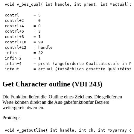
void v_bez_qual( int handle, int prent, int *actual):

contrl      = 5

contrl+2    = 0

conirl+4    = 0

contrl+6    = 3

contrl+8    = 1

contrl+10   = 99

contrl+12   = handle

intin       = 32

infin+2     = 1

intin+4     = prcnt (angeforderte Qualitätsstufe in Pr
Get Character outline (VDI 243)
Die Funktion liefert die .Outline eines Zeichens. Die gelieferten
Werte können direkt an die Aus-gabefunktionfur Beziers
weitergereichtwerden.
Prototyp: