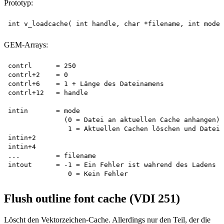
Prototyp:
GEM-Arrays:
contrl      = 250

contrl+2    = 0

contrl+6    = 1 + Länge des Dateinamens 

contrl+12   = handle

intin       = mode

              (0 = Datei an aktuellen Cache anhangen)

               1 = Aktuellen Cachen löschen und Datei 
intin+2

intin+4

...         = filename

intout      = -1 = Ein Fehler ist wahrend des Ladens a
Flush outline font cache (VDI 251)
Löscht den Vektorzeichen-Cache. Allerdings nur den Teil, der die