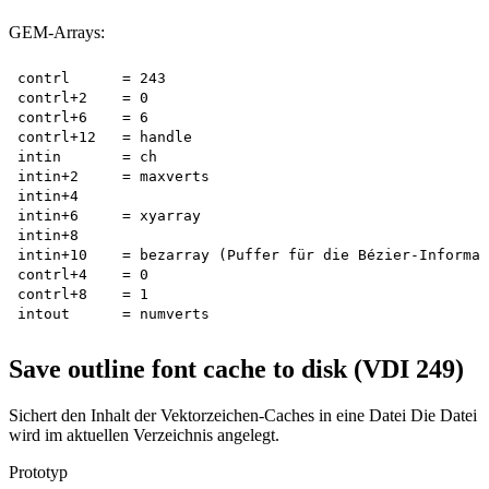
GEM-Arrays:
contrl      = 243

contrl+2    = 0

contrl+6    = 6

contrl+12   = handle

intin       = ch

intin+2     = maxverts

intin+4 

intin+6     = xyarray

intin+8 

intin+10    = bezarray (Puffer für die Bézier-Informat
contrl+4    = 0

contrl+8    = 1

Save outline font cache to disk (VDI 249)
Sichert den Inhalt der Vektorzeichen-Caches in eine Datei Die Datei
wird im aktuellen Verzeichnis angelegt.
Prototyp