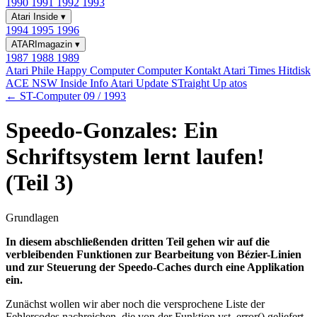
1990
1991
1992
1993
Atari Inside
▾
1994
1995
1996
ATARImagazin
▾
1987
1988
1989
Atari Phile
Happy Computer
Computer Kontakt
Atari Times
Hitdisk
ACE NSW Inside Info
Atari Update
STraight Up
atos
← ST-Computer 09 / 1993
Speedo-Gonzales: Ein
Schriftsystem lernt laufen!
(Teil 3)
Grundlagen
In diesem abschließenden dritten Teil gehen wir auf die
verbleibenden Funktionen zur Bearbeitung von Bézier-Linien
und zur Steuerung der Speedo-Caches durch eine Applikation
ein.
Zunächst wollen wir aber noch die versprochene Liste der
Fehlercodes nachreichen, die von der Funktion vst_error() geliefert