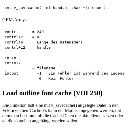
GEM-Arrays:
contrl      = 249

contrl+2    = 0

contrl+6    = Länge des Datemamens

contrl+12   = handle

intin

intin+2

...         = filename

intout      = -1 = Ein Fehler ist wahrend des Ladens a
Load outline font cache (VDI 250)
Die Funktion lädt eine mit v_savecache() angelegte Datei in den
Vektorzeichen-Cache Es kann ein Modus angegeben werden, mit
dem man bestimmt ob die Cache-Daten die aktuellen ersetzen oder
an die aktuellen angehängt werden sollen.