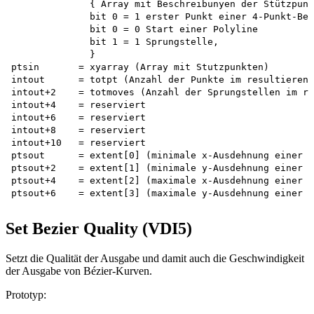
              { Array mit Beschreibunyen der Stützpunk
              bit 0 = 1 erster Punkt einer 4-Punkt-Bez
              bit 0 = 0 Start einer Polyline 

              bit 1 = 1 Sprungstelle,

              }

ptsin       = xyarray (Array mit Stutzpunkten)

intout      = totpt (Anzahl der Punkte im resultierend
intout+2    = totmoves (Anzahl der Sprungstellen im re
intout+4    = reserviert

intout+6    = reserviert

intout+8    = reserviert

intout+10   = reserviert

ptsout      = extent[0] (minimale x-Ausdehnung einer d
ptsout+2    = extent[1] (minimale y-Ausdehnung einer d
ptsout+4    = extent[2] (maximale x-Ausdehnung einer d
Set Bezier Quality (VDI5)
Setzt die Qualität der Ausgabe und damit auch die Geschwindigkeit
der Ausgabe von Bézier-Kurven.
Prototyp: