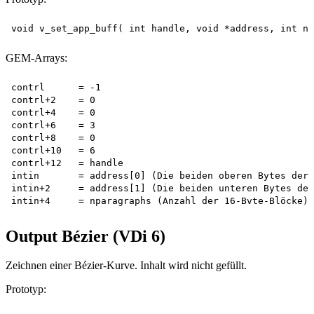
GEM-Arrays:
contrl      = -1

contrl+2    = 0

contrl+4    = 0

contrl+6    = 3

contrl+8    = 0

contrl+10   = 6

contrl+12   = handle

intin       = address[0] (Die beiden oberen Bytes der 
intin+2     = address[1] (Die beiden unteren Bytes der
Output Bézier (VDi 6)
Zeichnen einer Bézier-Kurve. Inhalt wird nicht gefüllt.
Prototyp: