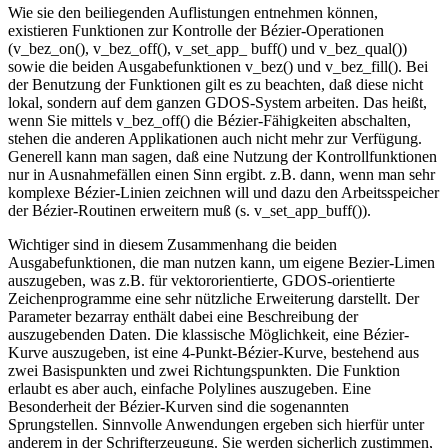
Wie sie den beiliegenden Auflistungen entnehmen können,
existieren Funktionen zur Kontrolle der Bézier-Operationen
(v_bez_on(), v_bez_off(), v_set_app_ buff() und v_bez_qual())
sowie die beiden Ausgabefunktionen v_bez() und v_bez_fill(). Bei
der Benutzung der Funktionen gilt es zu beachten, daß diese nicht
lokal, sondern auf dem ganzen GDOS-System arbeiten. Das heißt,
wenn Sie mittels v_bez_off() die Bézier-Fähigkeiten abschalten,
stehen die anderen Applikationen auch nicht mehr zur Verfügung.
Generell kann man sagen, daß eine Nutzung der Kontrollfunktionen
nur in Ausnahmefällen einen Sinn ergibt. z.B. dann, wenn man sehr
komplexe Bézier-Linien zeichnen will und dazu den Arbeitsspeicher
der Bézier-Routinen erweitern muß (s. v_set_app_buff()).
Wichtiger sind in diesem Zusammenhang die beiden
Ausgabefunktionen, die man nutzen kann, um eigene Bezier-Limen
auszugeben, was z.B. für vektororientierte, GDOS-orientierte
Zeichenprogramme eine sehr nützliche Erweiterung darstellt. Der
Parameter bezarray enthält dabei eine Beschreibung der
auszugebenden Daten. Die klassische Möglichkeit, eine Bézier-
Kurve auszugeben, ist eine 4-Punkt-Bézier-Kurve, bestehend aus
zwei Basispunkten und zwei Richtungspunkten. Die Funktion
erlaubt es aber auch, einfache Polylines auszugeben. Eine
Besonderheit der Bézier-Kurven sind die sogenannten
Sprungstellen. Sinnvolle Anwendungen ergeben sich hierfür unter
anderem in der Schrifterzeugung. Sie werden sicherlich zustimmen,