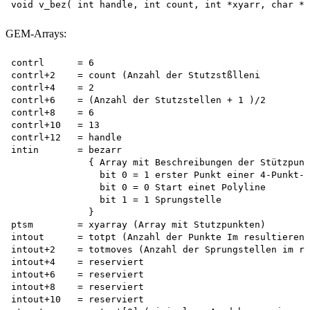
GEM-Arrays:
contrl      = 6

contrl+2    = count (Anzahl der Stutzstßlleni

contrl+4    = 2

contrl+6    = (Anzahl der Stutzstellen + 1 )/2

contrl+8    = 6

contrl+10   = 13

contrl+12   = handle

intin       = bezarr  

              { Array mit Beschreibungen der Stützpunk
                bit 0 = 1 erster Punkt einer 4-Punkt-B
                bit 0 = 0 Start einet Polyline 

                bit 1 = 1 Sprungstelle

              }

ptsm        = xyarray (Array mit Stutzpunkten)

intout      = totpt (Anzahl der Punkte Im resultierend
intout+2    = totmoves (Anzahl der Sprungstellen im re
intout+4    = reserviert

intout+6    = reserviert

intout+8    = reserviert

intout+10   = reserviert
