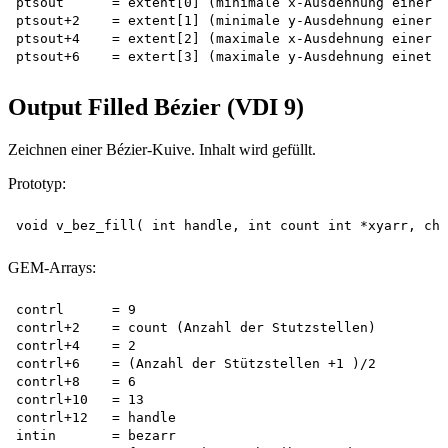
ptsout      = extent[0] (minimale x-Ausdehnung einer d
ptsout+2    = extent[1] (minimale y-Ausdehnung einer d
ptsout+4    = extent[2] (maximale x-Ausdehnung einer d
Output Filled Bézier (VDI 9)
Zeichnen einer Bézier-Kuive. Inhalt wird gefüllt.
Prototyp:
GEM-Arrays:
contrl      = 9

contrl+2    = count (Anzahl der Stutzstellen)

contrl+4    = 2

contrl+6    = (Anzahl der Stützstellen +1 )/2

contrl+8    = 6

contrl+10   = 13

contrl+12   = handle

intin       = bezarr
