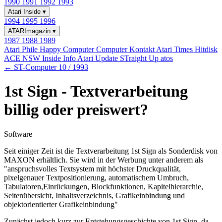
1990
1991
1992
1993
Atari Inside
▾
1994
1995
1996
ATARImagazin
▾
1987
1988
1989
Atari Phile
Happy Computer
Computer Kontakt
Atari Times
Hitdisk
ACE NSW Inside Info
Atari Update
STraight Up
atos
← ST-Computer 10 / 1993
1st Sign - Textverarbeitung
billig oder preiswert?
Software
Seit einiger Zeit ist die Textverarbeitung 1st Sign als Sonderdisk von
MAXON erhältlich. Sie wird in der Werbung unter anderem als
"anspruchsvolles Textsystem mit höchster Druckqualität,
pixelgenauer Textpositionierung, automatischem Umbruch,
Tabulatoren,Einrückungen, Blockfunktionen, Kapitelhierarchie,
Seitenübersicht, Inhaltsverzeichnis, Grafikeinbindung und
objektorientierter Grafikeinbindung"
Zunächst jedoch kurz zur Entstehungsgeschichte von 1st Sign, da