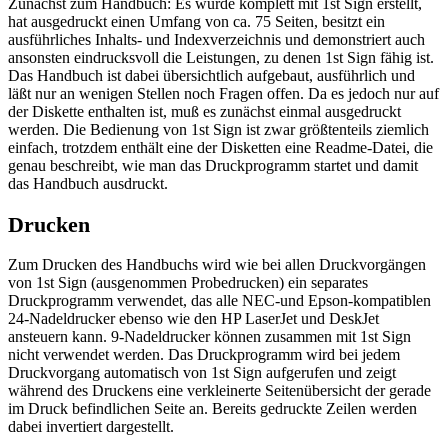
Zunächst zum Handbuch: Es wurde komplett mit 1st Sign erstellt,
hat ausgedruckt einen Umfang von ca. 75 Seiten, besitzt ein
ausführliches Inhalts- und Indexverzeichnis und demonstriert auch
ansonsten eindrucksvoll die Leistungen, zu denen 1st Sign fähig ist.
Das Handbuch ist dabei übersichtlich aufgebaut, ausführlich und
läßt nur an wenigen Stellen noch Fragen offen. Da es jedoch nur auf
der Diskette enthalten ist, muß es zunächst einmal ausgedruckt
werden. Die Bedienung von 1st Sign ist zwar größtenteils ziemlich
einfach, trotzdem enthält eine der Disketten eine Readme-Datei, die
genau beschreibt, wie man das Druckprogramm startet und damit
das Handbuch ausdruckt.
Drucken
Zum Drucken des Handbuchs wird wie bei allen Druckvorgängen
von 1st Sign (ausgenommen Probedrucken) ein separates
Druckprogramm verwendet, das alle NEC-und Epson-kompatiblen
24-Nadeldrucker ebenso wie den HP LaserJet und DeskJet
ansteuern kann. 9-Nadeldrucker können zusammen mit 1st Sign
nicht verwendet werden. Das Druckprogramm wird bei jedem
Druckvorgang automatisch von 1st Sign aufgerufen und zeigt
während des Druckens eine verkleinerte Seitenübersicht der gerade
im Druck befindlichen Seite an. Bereits gedruckte Zeilen werden
dabei invertiert dargestellt.