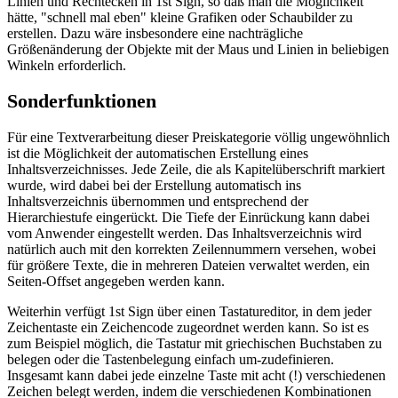
Linien und Rechtecken in 1st Sign, so daß man die Möglichkeit
hätte, "schnell mal eben" kleine Grafiken oder Schaubilder zu
erstellen. Dazu wäre insbesondere eine nachträgliche
Größenänderung der Objekte mit der Maus und Linien in beliebigen
Winkeln erforderlich.
Sonderfunktionen
Für eine Textverarbeitung dieser Preiskategorie völlig ungewöhnlich
ist die Möglichkeit der automatischen Erstellung eines
Inhaltsverzeichnisses. Jede Zeile, die als Kapitelüberschrift markiert
wurde, wird dabei bei der Erstellung automatisch ins
Inhaltsverzeichnis übernommen und entsprechend der
Hierarchiestufe eingerückt. Die Tiefe der Einrückung kann dabei
vom Anwender eingestellt werden. Das Inhaltsverzeichnis wird
natürlich auch mit den korrekten Zeilennummern versehen, wobei
für größere Texte, die in mehreren Dateien verwaltet werden, ein
Seiten-Offset angegeben werden kann.
Weiterhin verfügt 1st Sign über einen Tastatureditor, in dem jeder
Zeichentaste ein Zeichencode zugeordnet werden kann. So ist es
zum Beispiel möglich, die Tastatur mit griechischen Buchstaben zu
belegen oder die Tastenbelegung einfach um-zudefinieren.
Insgesamt kann dabei jede einzelne Taste mit acht (!) verschiedenen
Zeichen belegt werden, indem die verschiedenen Kombinationen