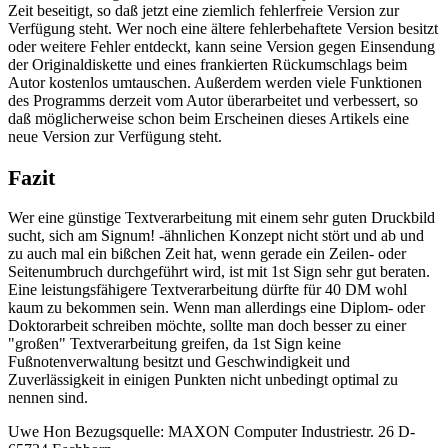
Zeit beseitigt, so daß jetzt eine ziemlich fehlerfreie Version zur
Verfügung steht. Wer noch eine ältere fehlerbehaftete Version besitzt
oder weitere Fehler entdeckt, kann seine Version gegen Einsendung
der Originaldiskette und eines frankierten Rückumschlags beim
Autor kostenlos umtauschen. Außerdem werden viele Funktionen
des Programms derzeit vom Autor überarbeitet und verbessert, so
daß möglicherweise schon beim Erscheinen dieses Artikels eine
neue Version zur Verfügung steht.
Fazit
Wer eine günstige Textverarbeitung mit einem sehr guten Druckbild
sucht, sich am Signum! -ähnlichen Konzept nicht stört und ab und
zu auch mal ein bißchen Zeit hat, wenn gerade ein Zeilen- oder
Seitenumbruch durchgeführt wird, ist mit 1st Sign sehr gut beraten.
Eine leistungsfähigere Textverarbeitung dürfte für 40 DM wohl
kaum zu bekommen sein. Wenn man allerdings eine Diplom- oder
Doktorarbeit schreiben möchte, sollte man doch besser zu einer
"großen" Textverarbeitung greifen, da 1st Sign keine
Fußnotenverwaltung besitzt und Geschwindigkeit und
Zuverlässigkeit in einigen Punkten nicht unbedingt optimal zu
nennen sind.
Uwe Hon Bezugsquelle: MAXON Computer Industriestr. 26 D-