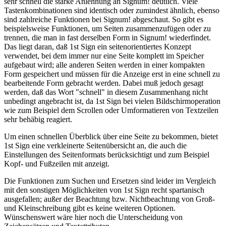
sehr schnell die starke Anlehnung an Signum! deutlich. Viele
Tastenkombinationen sind identisch oder zumindest ähnlich, ebenso
sind zahlreiche Funktionen bei Signum! abgeschaut. So gibt es
beispielsweise Funktionen, um Seiten zusammenzufügen oder zu
trennen, die man in fast derselben Form in Signum! wiederfindet.
Das liegt daran, daß 1st Sign ein seitenorientiertes Konzept
verwendet, bei dem immer nur eine Seite komplett im Speicher
aufgebaut wird; alle anderen Seiten werden in einer kompakten
Form gespeichert und müssen für die Anzeige erst in eine schnell zu
bearbeitende Form gebracht werden. Dabei muß jedoch gesagt
werden, daß das Wort "schnell" in diesem Zusammenhang nicht
unbedingt angebracht ist, da 1st Sign bei vielen Bildschirmoperation
wie zum Beispiel dem Scrollen oder Umformatieren von Textzeilen
sehr behäbig reagiert.
Um einen schnellen Überblick über eine Seite zu bekommen, bietet
1st Sign eine verkleinerte Seitenübersicht an, die auch die
Einstellungen des Seitenformats berücksichtigt und zum Beispiel
Kopf- und Fußzeilen mit anzeigt.
Die Funktionen zum Suchen und Ersetzen sind leider im Vergleich
mit den sonstigen Möglichkeiten von 1st Sign recht spartanisch
ausgefallen; außer der Beachtung bzw. Nichtbeachtung von Groß-
und Kleinschreibung gibt es keine weiteren Optionen.
Wünschenswert wäre hier noch die Unterscheidung von