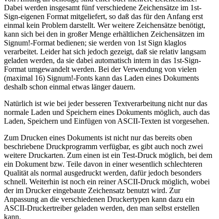
Dabei werden insgesamt fünf verschiedene Zeichensätze im 1st-
Sign-eigenen Format mitgeliefert, so daß das für den Anfang erst
einmal kein Problem darstellt. Wer weitere Zeichensätze benötigt,
kann sich bei den in großer Menge erhältlichen Zeichensätzen im
Signum!-Format bedienen; sie werden von 1st Sign klaglos
verarbeitet. Leider hat sich jedoch gezeigt, daß sie relativ langsam
geladen werden, da sie dabei automatisch intern in das 1st-Sign-
Format umgewandelt werden. Bei der Verwendung von vielen
(maximal 16) Signum!-Fonts kann das Laden eines Dokuments
deshalb schon einmal etwas länger dauern.
Natürlich ist wie bei jeder besseren Textverarbeitung nicht nur das
normale Laden und Speichern eines Dokuments möglich, auch das
Laden, Speichern und Einfügen von ASCII-Texten ist vorgesehen.
Zum Drucken eines Dokuments ist nicht nur das bereits oben
beschriebene Druckprogramm verfügbar, es gibt auch noch zwei
weitere Druckarten. Zum einen ist ein Test-Druck möglich, bei dem
ein Dokument bzw. Teile davon in einer wesentlich schlechteren
Qualität als normal ausgedruckt werden, dafür jedoch besonders
schnell. Weiterhin ist noch ein reiner ASCII-Druck möglich, wobei
der im Drucker eingebaute Zeichensatz benutzt wird. Zur
Anpassung an die verschiedenen Druckertypen kann dazu ein
ASCII-Druckertreiber geladen werden, den man selbst erstellen
kann.