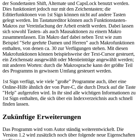
der Sondertasten Shift, Alternate und CapsLock benutzt werden.
Dies funktioniert jedoch nur mit den Zeichentasten; die
Editierfunktionen von 1st Sign können nicht auf andere Tasten
gelegt werden. Im Tastatureditor können auch Funktionstasten-
Makros zur Vereinfachung der Arbeit erstellt werden. Dabei lassen
sich sowohl Tasten- als auch Mausaktionen zu einem Makro
zusammenfassen. Ein Makro darf dabei neben Text wie zum
Beispiel "Sehr geehrte Damen und Herren" auch Makrofunktionen
enthalten, von denen ca. 30 zur Verfügungen stehen. Mit diesen
Makrofunktionen können beispielsweise der Text-Cursor gesteuert,
ein Zeichensatz ausgewählt oder Menüeinträge angewählt werden;
mit anderen Worten: durch die Makrosprache kann der größte Teil
des Programms in gewissem Umfang gesteuert werden.
1st Sign verfügt, wie viele "große" Programme auch, über eine
Online-Hilfe ähnlich der von Pure-C, die durch Druck auf die Taste
"Help" aufgerufen wird. In ihr sind alle wichtigen Informationen zu
1st Sign enthalten, die sich über ein Indexverzeichnis auch schnell
finden lassen.
Zukünftige Erweiterungen
Das Programm wird vom Autor ständig weiterentwickelt. Die
Version 1.2 wird zusätzlich noch über folgende neue Eigenschaften