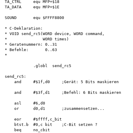
TA_CTRL     equ MFP+$18

TA_DATA     equ MFP+$1E

SOUND       equ $FFFF8800

* C-Deklaration:

* VOID send_rc5(WORD device, WORD command,

*               WORD times)

* Geratenummern: 0..31

* Befehle:       0..63

*

            .globl  send_rc5

send_rc5:

    and     #$1f,d0     ;Gerät: 5 Bits maskieren 

    and     #$3f,d1     ;Befehl: 6 Bits maskieren 

    asl     #6,d0

    or      d0,d1       ;zusammensetzen...

    eor     #$ffff,c_bit

    btst.b  #0,c bit    ;C-Bit setzen ?

    beq     no_cbit
