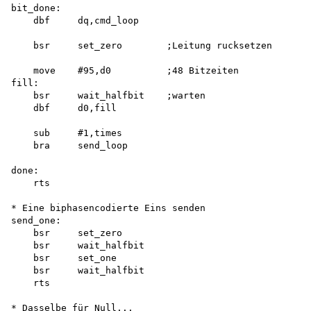
bit_done:

    dbf     dq,cmd_loop

    bsr     set_zero        ;Leitung rucksetzen

    move    #95,d0          ;48 Bitzeiten

fill:

    bsr     wait_halfbit    ;warten

    dbf     d0,fill

    sub     #1,times

    bra     send_loop

done: 

    rts

* Eine biphasencodierte Eins senden 

send_one:

    bsr     set_zero

    bsr     wait_halfbit

    bsr     set_one

    bsr     wait_halfbit

    rts

* Dasselbe für Null... 
