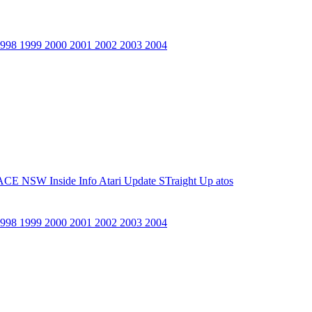
1998
1999
2000
2001
2002
2003
2004
ACE NSW Inside Info
Atari Update
STraight Up
atos
1998
1999
2000
2001
2002
2003
2004