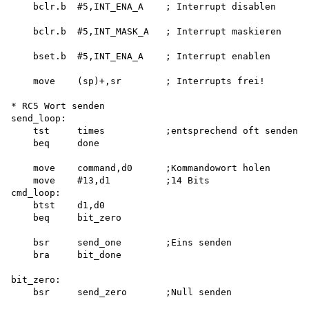
    bclr.b  #5,INT_ENA_A    ; Interrupt disablen

    bclr.b  #5,INT_MASK_A   ; Interrupt maskieren

    bset.b  #5,INT_ENA_A    ; Interrupt enablen

    move    (sp)+,sr        ; Interrupts frei!

* RC5 Wort senden 

send_loop:

    tst     times           ;entsprechend oft senden

    beq     done

    move    command,d0      ;Kommandowort holen

    move    #13,d1          ;14 Bits

cmd_loop:

    btst    d1,d0

    beq     bit_zero

    bsr     send_one        ;Eins senden

    bra     bit_done

bit_zero:

    bsr     send_zero       ;Null senden
