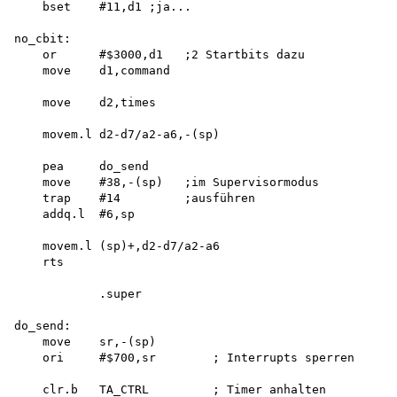
    bset    #11,d1 ;ja...

no_cbit:

    or      #$3000,d1   ;2 Startbits dazu

    move    d1,command

    move    d2,times

    movem.l d2-d7/a2-a6,-(sp)

    pea     do_send

    move    #38,-(sp)   ;im Supervisormodus 

    trap    #14         ;ausführen

    addq.l  #6,sp

    movem.l (sp)+,d2-d7/a2-a6 

    rts

            .super

do_send:

    move    sr,-(sp)

    ori     #$700,sr        ; Interrupts sperren

    clr.b   TA_CTRL         ; Timer anhalten
