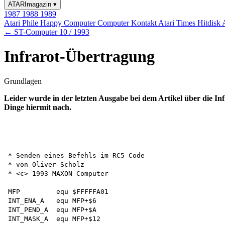
ATARImagazin
▾
1987
1988
1989
Atari Phile
Happy Computer
Computer Kontakt
Atari Times
Hitdisk
← ST-Computer 10 / 1993
Infrarot-Übertragung
Grundlagen
Leider wurde in der letzten Ausgabe bei dem Artikel über die Inf
Dinge hiermit nach.
* Senden eines Befehls im RC5 Code

* von Oliver Scholz

* <c> 1993 MAXON Computer

MFP         equ $FFFFFA01

INT_ENA_A   equ MFP+$6 

INT_PEND_A  equ MFP+$A 

INT_MASK_A  equ MFP+$12 
