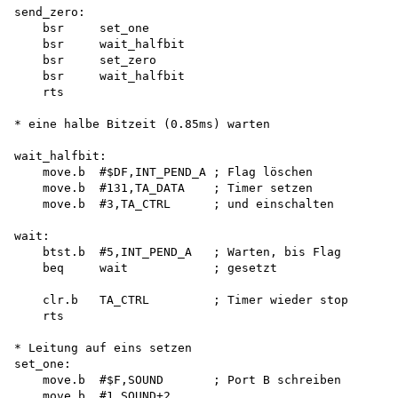
send_zero:

    bsr     set_one

    bsr     wait_halfbit

    bsr     set_zero

    bsr     wait_halfbit

    rts

* eine halbe Bitzeit (0.85ms) warten

wait_halfbit:

    move.b  #$DF,INT_PEND_A ; Flag löschen

    move.b  #131,TA_DATA    ; Timer setzen

    move.b  #3,TA_CTRL      ; und einschalten

wait:

    btst.b  #5,INT_PEND_A   ; Warten, bis Flag

    beq     wait            ; gesetzt

    clr.b   TA_CTRL         ; Timer wieder stop

    rts

* Leitung auf eins setzen 

set_one:

    move.b  #$F,SOUND       ; Port B schreiben

    move.b  #1,SOUND+2
