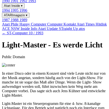
1990
1991
1992
1993
Atari Inside
▾
1994
1995
1996
ATARImagazin
▾
1987
1988
1989
Atari Phile
Happy Computer
Computer Kontakt
Atari Times
Hitdisk
ACE NSW Inside Info
Atari Update
STraight Up
atos
← ST-Computer 10 / 1993
Light-Master - Es werde Licht
Public Domain
In einer Disco oder in einem Konzert sind viele Leute nicht nur von
der Musik angetan, sondern häufig auch von der Light-Show. Für
manche ist sie sogar das Maß aller Dinge. Wenn die Light- Show
aufwendiger werden soll, führt inzwischen kein Weg mehr am
Computer vorbei. Das sagte sich auch Jens Kühner und entwickelte
Light-Master.
Light-Master ist ein Steuerprogramm für eine 4- bzw. 8-kanalige
Lichtanlage. Für den Betrieb wird natürlich noch ein Interface zum