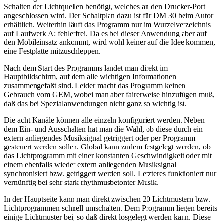
Schalten der Lichtquellen benötigt, welches an den Drucker-Port
angeschlossen wird. Der Schaltplan dazu ist für DM 30 beim Autor
erhältlich. Weiterhin läuft das Programm nur im Wurzelverzeichnis
auf Laufwerk A: fehlerfrei. Da es bei dieser Anwendung aber auf
den Mobileinsatz ankommt, wird wohl keiner auf die Idee kommen,
eine Festplatte mitzuschleppen.
Nach dem Start des Programms landet man direkt im
Hauptbildschirm, auf dem alle wichtigen Informationen
zusammengefaßt sind. Leider macht das Programm keinen
Gebrauch vom GEM, wobei man aber fairerweise hinzufügen muß,
daß das bei Spezialanwendungen nicht ganz so wichtig ist.
Die acht Kanäle können alle einzeln konfiguriert werden. Neben
dem Ein- und Ausschalten hat man die Wahl, ob diese durch ein
extern anliegendes Musiksignal getriggert oder per Programm
gesteuert werden sollen. Global kann zudem festgelegt werden, ob
das Lichtprogramm mit einer konstanten Geschwindigkeit oder mit
einem ebenfalls wieder extern anliegenden Musiksignal
synchronisiert bzw. getriggert werden soll. Letzteres funktioniert nur
vernünftig bei sehr stark rhythmusbetonter Musik.
In der Hauptseite kann man direkt zwischen 20 Lichtmustern bzw.
Lichtprogrammen schnell umschalten. Dem Programm liegen bereits
einige Lichtmuster bei, so daß direkt losgelegt werden kann. Diese