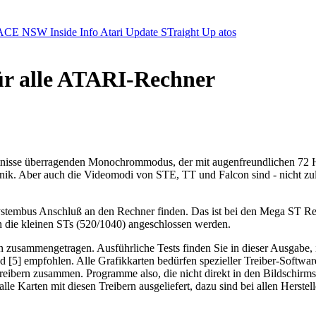
ACE NSW Inside Info
Atari Update
STraight Up
atos
ür alle ATARI-Rechner
nisse überragenden Monochrommodus, der mit augenfreundlichen 72 Hz W
k. Aber auch die Videomodi von STE, TT und Falcon sind - nicht zulet
n Systembus Anschluß an den Rechner finden. Das ist bei den Mega ST
n die kleinen STs (520/1040) angeschlossen werden.
n zusammengetragen. Ausführliche Tests finden Sie in dieser Ausgabe, 
 und [5] empfohlen. Alle Grafikkarten bedürfen spezieller Treiber-Soft
reibern zusammen. Programme also, die nicht direkt in den Bildschirms
e Karten mit diesen Treibern ausgeliefert, dazu sind bei allen Herstel