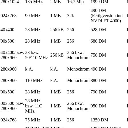
1280x1024
135 MHz
2 MB
16,7 Mio
1999 DM
490 DM
1024x768
90 MHz
1 MB
32k
(Fertigversion incl.
NVDI ET 4000)
640x400
28 MHz
256 kB
256
528 DM
700x500
28 MHz
1 MB
256
688 DM
640x400/bzw.
28 bzw.
256 bzw.
256 kB
758 DM
1280x960
50/110 MHz
Monochrom
1280x960
k.A.
k.A.
Monochrom
490 DM
1280x960
110 MHz
k.A.
Monochrom
880 DM
700x500
28 MHz
1 MB
256
790 DM
28 MHz
700x500 bzw.
256 bzw.
bzw. 11O
1 MB
950 DM
1280x960
Monochrom
MHz
1024x768
75 MHz
1 MB
256
1350 DM