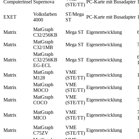
Computerinsel
Supernova
PC-Karte mit Busadapter
(STE/TT)
Volksfarben
ST/Mega
EXET
PC-Karte mit Busadapter
4000
ST
MatGraph
Matrix
Mega ST
Eigenentwicklung
C32/256KB
MatGraph
Matrix
Mega ST
Eigenentwicklung
C32/1MB
MatGraph
Matrix
C32/256KB
Mega ST
Eigenentwicklung
EG-ECL
MatGraph
VME
Matrix
Eigenentwicklung
M128
(STE/TT)
MatGraph
VME
Matrix
Eigenentwicklung
MOCO
(STE/TT)
MatGraph
VME
Matrix
Eigenentwicklung
COCO
(STE/TT)
MatGraph
VME
Matrix
Eigenentwicklung
MICO
(STE/TT)
MatGraph
VME
Matrix
Eigenentwicklung
C75ZV
(STE/TT)