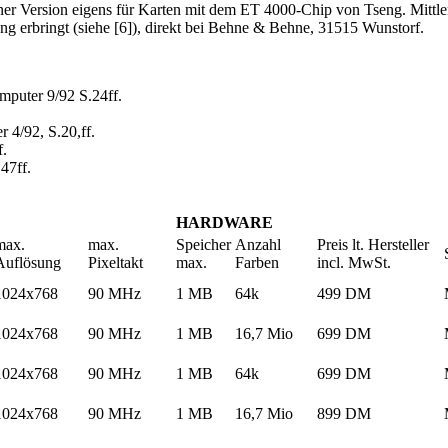
ner Version eigens für Karten mit dem ET 4000-Chip von Tseng. Mittl
ung erbringt (siehe [6]), direkt bei Behne & Behne, 31515 Wunstorf.
mputer 9/92 S.24ff.
 4/92, S.20,ff.
f.
47ff.
HARDWARE
max.
max.
Speicher
Anzahl
Preis lt. Hersteller
Auflösung
Pixeltakt
max.
Farben
incl. MwSt.
1024x768
90 MHz
1 MB
64k
499 DM
1024x768
90 MHz
1 MB
16,7 Mio
699 DM
1024x768
90 MHz
1 MB
64k
699 DM
1024x768
90 MHz
1 MB
16,7 Mio
899 DM