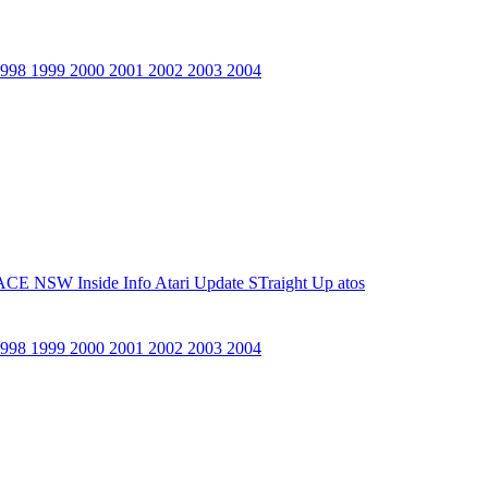
1998
1999
2000
2001
2002
2003
2004
ACE NSW Inside Info
Atari Update
STraight Up
atos
1998
1999
2000
2001
2002
2003
2004