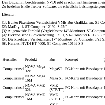
Den Bildschirmbeschleuniger NVDI gibt es schon seit längerem in ei
Zu beziehen ist die Treiber-Software, die erhebliche Leistungssteiger
Literatur:
[1]: Bunter Pixelstrom /Vergleichstest VME-Bus Grafikkarten. ST-Co
[2]: MatDigi 1. ST-Computer 12192. S.25ff.
[3]: Augenweide Farbbild (Vergleichstest 14"-Monitore). ST-Computer
[4]: Elektronische Bildverarbeitung. Teil 1, ST- Computer 6193 S.86f
[5]: Die Pixelgier / Vergleichstest 17"-Monitore ,ST-Computer 8/93 S.
[6]: Kurztest NVDI ET 4000, ST-Computer 10192 S.8
Hersteller
Produkt
Bus
Konzept
NOVA Mega
Computerinsel
MegaST
PC-Karte mit Busadapter
32k
NOVA Mega
Computerinsel
Mega ST
PC-Karte mit Busadapter
16M
NOVA VME
VME
Computerinsel
PC-Karte mit Busadapter
32k
(STE/TT)
NOVA VME
VME
Computerinsel
PC-Karte mit Busadapter
16M
(STE/TT)
VME