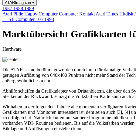
ATARImagazin
▾
1987
1988
1989
Atari Phile
Happy Computer
Computer Kontakt
Atari Times
Hitdisk
← ST-Computer 10 / 1993
Marktübersicht Grafikkarten f
Hardware
Die ATARIs sind berühmt geworden durch ihren für damalige Verhält
geringen Auflösung von 640x400 Punkten nicht mehr Stand der Techni
außergewöhnliches mehr.
Abhilfe schaffen da Grafikadapter von Drittanbietern, die über de
Stecker an der Rückwand. Einzig die Volksfarben-Karte kann auch a
Wir haben in der folgenden Tabelle alle momentan verfügbaren Karte
Grafikkarten und Monitoren interessiert ist, dem seien auch [3], [4]
zu erfolgen hat. Natürlich laufen nur saubere Programme mit diesen T
vorhanden VDI- Routinen bedienen. Bis auf die Volksfarben werden all
Bildlage und Auflösungen einstellen kann.