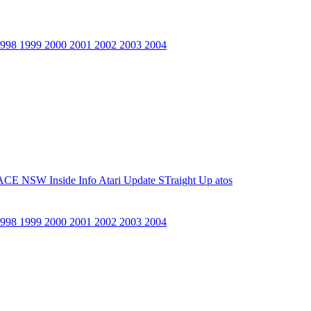
1998
1999
2000
2001
2002
2003
2004
ACE NSW Inside Info
Atari Update
STraight Up
atos
1998
1999
2000
2001
2002
2003
2004