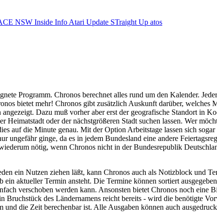
ACE NSW Inside Info
Atari Update
STraight Up
atos
ignete Programm. Chronos berechnet alles rund um den Kalender. Jeder 
nos bietet mehr! Chronos gibt zusätzlich Auskunft darüber, welches 
ngezeigt. Dazu muß vorher aber erst der geografische Standort in Ko
er Heimatstadt oder der nächstgrößeren Stadt suchen lassen. Wer möchte
es auf die Minute genau. Mit der Option Arbeitstage lassen sich sogar n
ur ungefähr ginge, da es in jedem Bundesland eine andere Feiertagsregel
 wiederum nötig, wenn Chronos nicht in der Bundesrepublik Deutschland
jeden ein Nutzen ziehen läßt, kann Chronos auch als Notizblock und Term
 ein aktueller Termin ansteht. Die Termine können sortiert ausgegebe
einfach verschoben werden kann. Ansonsten bietet Chronos noch eine 
Bruchstück des Ländernamens reicht bereits - wird die benötigte Vorwa
tum und die Zeit berechenbar ist. Alle Ausgaben können auch ausgedruc