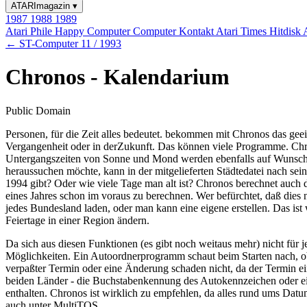
ATARImagazin
▾
1987
1988
1989
Atari Phile
Happy Computer
Computer Kontakt
Atari Times
Hitdisk
← ST-Computer 11 / 1993
Chronos - Kalendarium
Public Domain
Personen, für die Zeit alles bedeutet. bekommen mit Chronos das gee
Vergangenheit oder in derZukunft. Das können viele Programme. Chro
Untergangszeiten von Sonne und Mond werden ebenfalls auf Wunsch a
heraussuchen möchte, kann in der mitgelieferten Städtedatei nach sein
1994 gibt? Oder wie viele Tage man alt ist? Chronos berechnet auch di
eines Jahres schon im voraus zu berechnen. Wer befürchtet, daß dies n
jedes Bundesland laden, oder man kann eine eigene erstellen. Das ist
Feiertage in einer Region ändern.
Da sich aus diesen Funktionen (es gibt noch weitaus mehr) nicht für 
Möglichkeiten. Ein Autoordnerprogramm schaut beim Starten nach, ob
verpaßter Termin oder eine Änderung schaden nicht, da der Termin 
beiden Länder - die Buchstabenkennung des Autokennzeichen oder ein 
enthalten. Chronos ist wirklich zu empfehlen, da alles rund ums Da
auch unter MultiTOS.