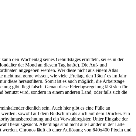
kann den Wochentag seines Geburtstages ermitteln, sei es in der
Mondalter der Mond an diesem Tag hat(te). Die Auf- und
ordinaten angegeben werden. Wer diese nicht aus einem Atlas
 nicht mal gerne wissen, wie viele ‚Freitag, den 13ten’ es im Jahr
ur diese herausfiltern. Somit ist es auch möglich, die Arbeitstage
ung gibt, liegt falsch. Genau diese Feiertagsregelung läßt sich für
 benutzt wird, sondern in einem anderen Land, oder falls sich die
inkalender dienlich sein. Auch hier gibt es eine Fülle an
n werden: sowohl auf dem Bildschirm als auch auf dem Drucker. Ein
Biorhythmusberechnung und ein Vorwahlregister. Unter Eingabe der
hl herausgesucht. Allerdings sind nicht alle Länder in der Liste
kt werden. Chronos läuft ab einer Auflösung von 640x400 Pixeln und