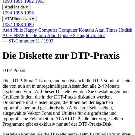
1990
1991
1992
1993
Atari Inside
▾
1994
1995
1996
ATARImagazin
▾
1987
1988
1989
Atari Phile
Happy Computer
Computer Kontakt
Atari Times
Hitdisk
ACE NSW Inside Info
Atari Update
STraight Up
atos
← ST-Computer 11 / 1993
Die Diskette zur DTP-Praxis
DTP-Praxis
Die „DTP-Praxis“ ist neu, und neu ist auch die DTP-Sonderdiskette,
die von nun an in unregelmäßigen Abständen alle 2-4 Monate
erscheinen wird. Auf dieser Diskette werden Sie Gestaltungen und
Grafiken finden, die in der DTP-Praxis diskutiert werden,
Dokumente und Einstellungen, die Ihnen bei der täglichen
typografischen und gestalterischen Arbeit zur Seite stehen,
ausgewählte Vektor-Fonts und Utilities für die grafische und
typografische Feinarbeit im ATARI-DTP; alle hier vorgestellten
Programme gibt es exklusiv nur auf der DTP-Praxis-Disk.
Bestellen können Sie die Diskette beim Helm Fachverlag zum Preis