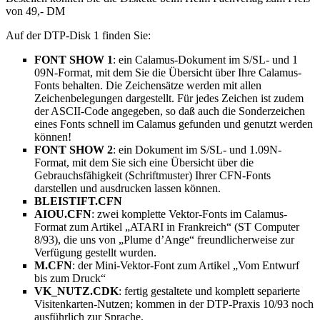
von 49,- DM
Auf der DTP-Disk 1 finden Sie:
FONT SHOW 1
: ein Calamus-Dokument im S/SL- und 1
09N-Format, mit dem Sie die Übersicht über Ihre Calamus-
Fonts behalten. Die Zeichensätze werden mit allen
Zeichenbelegungen dargestellt. Für jedes Zeichen ist zudem
der ASCII-Code angegeben, so daß auch die Sonderzeichen
eines Fonts schnell im Calamus gefunden und genutzt werden
können!
FONT SHOW 2
: ein Dokument im S/SL- und 1.09N-
Format, mit dem Sie sich eine Übersicht über die
Gebrauchsfähigkeit (Schriftmuster) Ihrer CFN-Fonts
darstellen und ausdrucken lassen können.
BLEISTIFT.CFN
AIOU.CFN
: zwei komplette Vektor-Fonts im Calamus-
Format zum Artikel „ATARI in Frankreich“ (ST Computer
8/93), die uns von „Plume d’Ange“ freundlicherweise zur
Verfügung gestellt wurden.
M.CFN
: der Mini-Vektor-Font zum Artikel „Vom Entwurf
bis zum Druck“
VK_NUTZ.CDK
: fertig gestaltete und komplett separierte
Visitenkarten-Nutzen; kommen in der DTP-Praxis 10/93 noch
ausführlich zur Sprache.