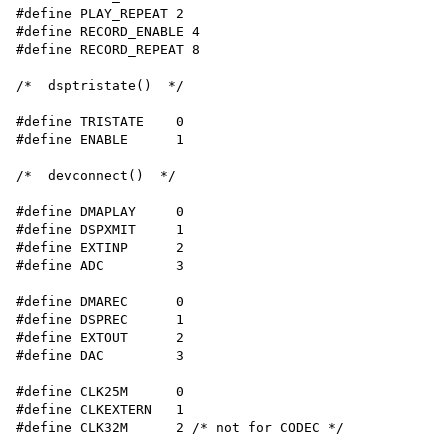
#define PLAY_REPEAT 2

#define RECORD_ENABLE 4

#define RECORD_REPEAT 8

/*  dsptristate()  */

#define TRISTATE    0

#define ENABLE      1

/*  devconnect()  */

#define DMAPLAY     0

#define DSPXMIT     1

#define EXTINP      2

#define ADC         3

#define DMAREC      0

#define DSPREC      1

#define EXTOUT      2

#define DAC         3

#define CLK25M      0

#define CLKEXTERN   1

#define CLK32M      2 /* not for CODEC */
