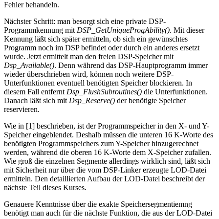
Fehler behandeln.
Nächster Schritt: man besorgt sich eine private DSP-
Programmkennung mit
DSP_GetUniqueProgAbility()
. Mit dieser
Kennung läßt sich später ermitteln, ob sich ein gewünschtes
Programm noch im DSP befindet oder durch ein anderes ersetzt
wurde. Jetzt ermittelt man den freien DSP-Speicher mit
Dsp_Available()
. Denn während das DSP-Hauptprogramm immer
wieder überschrieben wird, können noch weitere DSP-
Unterfunktionen eventuell benötigten Speicher blockieren. In
diesem Fall entfernt
Dsp_FlushSubroutines()
die Unterfunktionen.
Danach läßt sich mit
Dsp_Reserve()
der benötigte Speicher
reservieren.
Wie in [1] beschrieben, ist der Programmspeicher in den X- und Y-
Speicher eingeblendet. Deshalb müssen die unteren 16 K-Worte des
benötigten Programmspeichers zum Y-Speicher hinzugerechnet
werden, während die oberen 16 K-Worte dem X-Speicher zufallen.
Wie groß die einzelnen Segmente allerdings wirklich sind, läßt sich
mit Sicherheit nur über die vom DSP-Linker erzeugte LOD-Datei
ermitteln. Den detaillierten Aufbau der LOD-Datei beschreibt der
nächste Teil dieses Kurses.
Genauere Kenntnisse über die exakte Speichersegmentiemng
benötigt man auch für die nächste Funktion, die aus der LOD-Datei