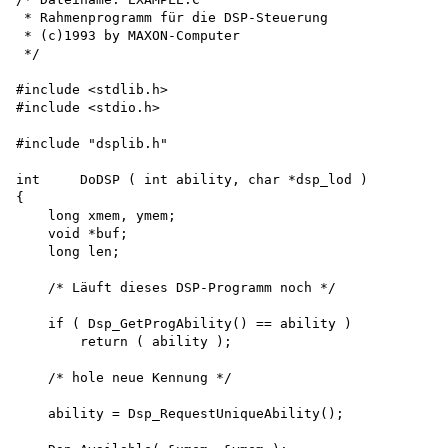
 * Rahmenprogramm für die DSP-Steuerung

 * (c)1993 by MAXON-Computer 

 */

#include <stdlib.h>

#include <stdio.h>

#include "dsplib.h"

int     DoDSP ( int ability, char *dsp_lod )

{

    long xmem, ymem; 

    void *buf; 

    long len;

    /* Läuft dieses DSP-Programm noch */

    if ( Dsp_GetProgAbility() == ability ) 

        return ( ability );

    /* hole neue Kennung */

    ability = Dsp_RequestUniqueAbility();
