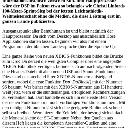
Informationsaustausch zwischen Sub- und Hauptprozessor
wäre der DSP im Falcon etwa so belanglos wie Christi Linfords
100-Meter-Sprint-Sieg bei der letzten Leichtathletik-
Weltmeisterschaft ohne die Medien, die diese Leistung erst im
ganzen Lande publizierten.
Ausgangspunkt aller Bemühungen ist und bleibt natürlich der
Hauptprozessor. Da sich vom Desktop aus ausschließlich Host-
Applikationen starten lassen, beginnen wir also mit einem
Programm in der üblichen Landessprache (hier die Sprache C).
Eine ganze Reihe von neuen XBIOS-Funktionen bildet die Brücke
zum DSP. Da derzeit die wenigsten Compiler über eine angepaßte
XBIOS-Bibliothek verfügen, befindet sich auf nachfolgenden Seiten
eine Header-Datei mit allen neuen DSP-und Sound-Funktionen.
Diese sind entsprechend ihrer XBIOS-Nummern aufsteigend
sortiert, wobei die erste Funktion
Dsp_DoBlock()
mit der Nummer
96 beginnt. Wer bisher mit den XBIOS-Nummern aus [3] hantierte,
weiß jetzt, wem er die stundenlangen, erfolglosen Rechnersitzungen
zu verdanken hat. Dort handelte es sich um eine erste Beta-Version
der neuen Funktionen mit noch vorläufigen Funktionsnummern. Mit
den richtigen Nummern läßt sich eine geeignete Bibliothek schnell
selbst schreiben. Wem hierzu die Zeit fehlt, der besorgt sich einfach
die Monatsdiskette der ST-Computer. Neben den Quellen aus
diesem Heft liegen die kompletten Assembler-Quellen und eine