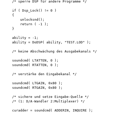
    /* sperre DSP für andere Programme */

    if ( Dsp_Lock() != 0 )

    {

        unlocksnd(); 

        return ( -1 );

    }

    ability = -1;

    ability = DoDSP( ability, "TEST.LOD" );

    /* keine Abschwächung des Ausgabekanals */

    soundcmd( LTATTEN, 0 ); 

    soundcmd( RTATTEN, 0 );

    /* verstärke den Eingabekanal */

    soundcmd( LTGAIN, 0x80 ); 

    soundcmd( RTGAIN, 0x80 );

    /* sichere und setze Eingabe-Quelle */

    /* (1: D/A-Wandler 2:Multiplexer) */

    curadder = soundcmd( ADDERIN, INQUIRE );
