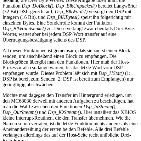
bekannt, die Drei-Byte-Wörter. Diese Aufgabe übernimmt die
Funktion
Dsp_DoBlock()
.
Dsp_BlkUnpacked()
bereitet Langwörter
(32 Bit) DSP-gerecht auf,
Dsp_BlkWords()
versorgt den DSP mit
Integern (16 Bit), und
Dsp_BlKBytes()
speist ihn folgerichtig mit
einzelnen Bytes. Eine Sonderrolle kommt der Funktion
Dsp_BlkHandshake()
zu. Diese verlangt zwar ebenfalls Drei-Byte-
Wörter, wartet aber bei jedem DSP-Wort-transfer auf eine
Übertragungsbestätigung seitens des DSP.
All diesen Funktionen ist gemeinsam, daß sie zuerst einen Block
senden, um anschließend einen Block zu empfangen. Die
Blockgrößen übergibt man den Funktionen. Hier muß der Host-
Prozessor also so lange warten, bis das letzte Wort vom DSP
empfangen wurde. Dieses Problem läßt sich mit
Dsp_HStat()
(1:
DSP ist bereit zum Senden, 2: DSP ist bereit zum Empfangen) nur
geringfügig abschwächen.
Möchte man dagegen den Transfer im Hintergrund erledigen, um
den MC68030 derweil mit anderen Aufgaben zu beschäftigen, hat
man die Wahl zwischen den Funktionen
Dsp_InStream()
,
Dsp_OutStream()
und
Dsp_IOStream()
. Hier installiert das XBIOS
kleine Interrupt-Routinen, die den Transfer übernehmen. Wie die
Namen schon verraten, ist die letzte Funktion nichts anderes als eine
Aneinanderreihung der ersten beiden Befehle. Alle drei Befehle
verlangen allerdings das auf der Host-Seite recht unübliche Drei-
Byte-Format.