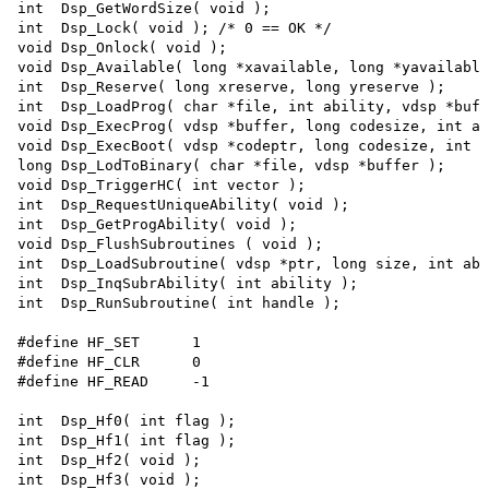
int  Dsp_GetWordSize( void );

int  Dsp_Lock( void ); /* 0 == OK */

void Dsp_Onlock( void );

void Dsp_Available( long *xavailable, long *yavailable
int  Dsp_Reserve( long xreserve, long yreserve ); 

int  Dsp_LoadProg( char *file, int ability, vdsp *buff
void Dsp_ExecProg( vdsp *buffer, long codesize, int ab
void Dsp_ExecBoot( vdsp *codeptr, long codesize, int a
long Dsp_LodToBinary( char *file, vdsp *buffer ); 

void Dsp_TriggerHC( int vector ); 

int  Dsp_RequestUniqueAbility( void ); 

int  Dsp_GetProgAbility( void ); 

void Dsp_FlushSubroutines ( void );

int  Dsp_LoadSubroutine( vdsp *ptr, long size, int abi
int  Dsp_InqSubrAbility( int ability ); 

int  Dsp_RunSubroutine( int handle );

#define HF_SET      1

#define HF_CLR      0

#define HF_READ     -1

int  Dsp_Hf0( int flag ); 

int  Dsp_Hf1( int flag ); 

int  Dsp_Hf2( void ); 

int  Dsp_Hf3( void );
