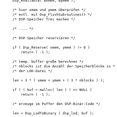
    Dsp_Available( &xmem, &ymem );

    /* hier xmem und ymem überprüfen */

    /* evtl. mit Dsp_FlushSubroutines() */

    /* DSP-Speicher frei machen */

    /* .... */

    /* DSP-Speicher reservieren */

    if ( Dsp_Reserve( xmem, ymem ) != 0 ) 

        return ( -1 );

    /* temp. buffer große berechnen */

    /* nblocks ist die Anzahl der Speicherblöcke in */

    /* der LOD-Datei */

    len = 3 * ( xmem + ymem + ( 3 * nblocks ) );

    if ( ( buf = malloc( len ) ) == NULL ) 

        return ( -1 );

    /* erzeuge im Puffer den DSP-Binär-Code */

    len = Dsp_LodToBinary ( dsp_lod, buf );
