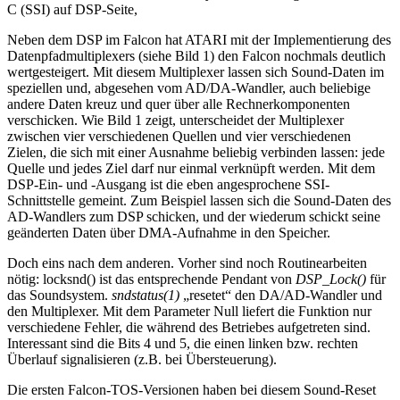
C (SSI) auf DSP-Seite,
Neben dem DSP im Falcon hat ATARI mit der Implementierung des
Datenpfadmultiplexers (siehe Bild 1) den Falcon nochmals deutlich
wertgesteigert. Mit diesem Multiplexer lassen sich Sound-Daten im
speziellen und, abgesehen vom AD/DA-Wandler, auch beliebige
andere Daten kreuz und quer über alle Rechnerkomponenten
verschicken. Wie Bild 1 zeigt, unterscheidet der Multiplexer
zwischen vier verschiedenen Quellen und vier verschiedenen
Zielen, die sich mit einer Ausnahme beliebig verbinden lassen: jede
Quelle und jedes Ziel darf nur einmal verknüpft werden. Mit dem
DSP-Ein- und -Ausgang ist die eben angesprochene SSI-
Schnittstelle gemeint. Zum Beispiel lassen sich die Sound-Daten des
AD-Wandlers zum DSP schicken, und der wiederum schickt seine
geänderten Daten über DMA-Aufnahme in den Speicher.
Doch eins nach dem anderen. Vorher sind noch Routinearbeiten
nötig: locksnd() ist das entsprechende Pendant von
DSP_Lock()
für
das Soundsystem.
sndstatus(1)
„resetet“ den DA/AD-Wandler und
den Multiplexer. Mit dem Parameter Null liefert die Funktion nur
verschiedene Fehler, die während des Betriebes aufgetreten sind.
Interessant sind die Bits 4 und 5, die einen linken bzw. rechten
Überlauf signalisieren (z.B. bei Übersteuerung).
Die ersten Falcon-TOS-Versionen haben bei diesem Sound-Reset