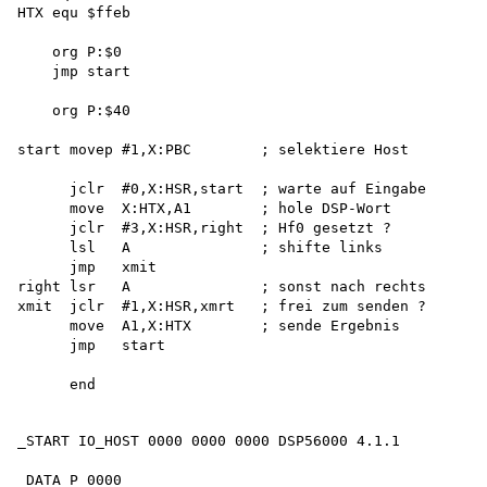
HTX equ $ffeb

    org P:$0 

    jmp start

    org P:$40

start movep #1,X:PBC        ; selektiere Host

      jclr  #0,X:HSR,start  ; warte auf Eingabe

      move  X:HTX,A1        ; hole DSP-Wort

      jclr  #3,X:HSR,right  ; Hf0 gesetzt ?

      lsl   A               ; shifte links

      jmp   xmit

right lsr   A               ; sonst nach rechts

xmit  jclr  #1,X:HSR,xmrt   ; frei zum senden ?

      move  A1,X:HTX        ; sende Ergebnis

      jmp   start

_START IO_HOST 0000 0000 0000 DSP56000 4.1.1

_DATA P 0000 
