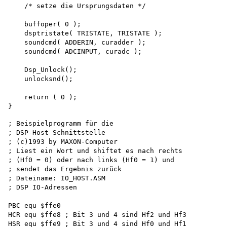
    /* setze die Ursprungsdaten */

    buffoper( 0 );

    dsptristate( TRISTATE, TRISTATE ); 

    soundcmd( ADDERIN, curadder ); 

    soundcmd( ADCINPUT, curadc );

    Dsp_Unlock(); 

    unlocksnd();

    return ( 0 );

; Beispielprogramm für die 

; DSP-Host Schnittstelle 

; (c)1993 by MAXON-Computer

; Liest ein Wort und shiftet es nach rechts 

; (Hf0 = 0) oder nach links (Hf0 = 1) und 

; sendet das Ergebnis zurück 

; Dateiname: IO_HOST.ASM 

; DSP IO-Adressen

PBC equ $ffe0

HCR equ $ffe8 ; Bit 3 und 4 sind Hf2 und Hf3 

HSR equ $ffe9 ; Bit 3 und 4 sind Hf0 und Hf1 
