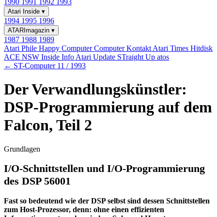
1990
1991
1992
1993
Atari Inside
▾
1994
1995
1996
ATARImagazin
▾
1987
1988
1989
Atari Phile
Happy Computer
Computer Kontakt
Atari Times
Hitdisk
ACE NSW Inside Info
Atari Update
STraight Up
atos
← ST-Computer 11 / 1993
Der Verwandlungskünstler:
DSP-Programmierung auf dem
Falcon, Teil 2
Grundlagen
I/O-Schnittstellen und I/O-Programmierung
des DSP 56001
Fast so bedeutend wie der DSP selbst sind dessen Schnittstellen
zum Host-Prozessor, denn: ohne einen effizienten