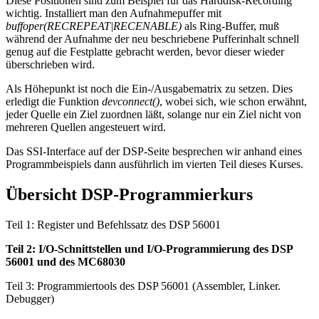
Diese Positionen sind zum Beispiel für das Harddisk-Recording
wichtig. Installiert man den Aufnahmepuffer mit
buffoper(RECREPEAT|RECENABLE)
als Ring-Buffer, muß
während der Aufnahme der neu beschriebene Pufferinhalt schnell
genug auf die Festplatte gebracht werden, bevor dieser wieder
überschrieben wird.
Als Höhepunkt ist noch die Ein-/Ausgabematrix zu setzen. Dies
erledigt die Funktion
devconnect()
, wobei sich, wie schon erwähnt,
jeder Quelle ein Ziel zuordnen läßt, solange nur ein Ziel nicht von
mehreren Quellen angesteuert wird.
Das SSI-Interface auf der DSP-Seite besprechen wir anhand eines
Programmbeispiels dann ausführlich im vierten Teil dieses Kurses.
Übersicht DSP-Programmierkurs
Teil 1: Register und Befehlssatz des DSP 56001
Teil 2: I/O-Schnittstellen und I/O-Programmierung des DSP
56001 und des MC68030
Teil 3: Programmiertools des DSP 56001 (Assembler, Linker.
Debugger)