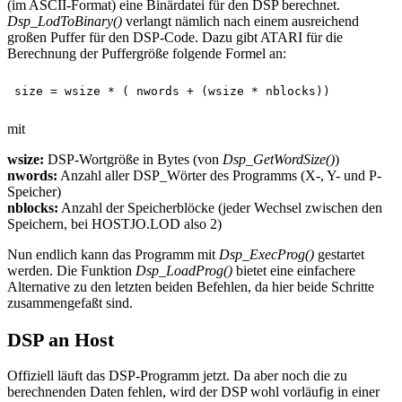
(im ASCII-Format) eine Binärdatei für den DSP berechnet.
Dsp_LodToBinary()
verlangt nämlich nach einem ausreichend
großen Puffer für den DSP-Code. Dazu gibt ATARI für die
Berechnung der Puffergröße folgende Formel an:
mit
wsize:
DSP-Wortgröße in Bytes (von
Dsp_GetWordSize()
)
nwords:
Anzahl aller DSP_Wörter des Programms (X-, Y- und P-
Speicher)
nblocks:
Anzahl der Speicherblöcke (jeder Wechsel zwischen den
Speichern, bei HOSTJO.LOD also 2)
Nun endlich kann das Programm mit
Dsp_ExecProg()
gestartet
werden. Die Funktion
Dsp_LoadProg()
bietet eine einfachere
Alternative zu den letzten beiden Befehlen, da hier beide Schritte
zusammengefaßt sind.
DSP an Host
Offiziell läuft das DSP-Programm jetzt. Da aber noch die zu
berechnenden Daten fehlen, wird der DSP wohl vorläufig in einer