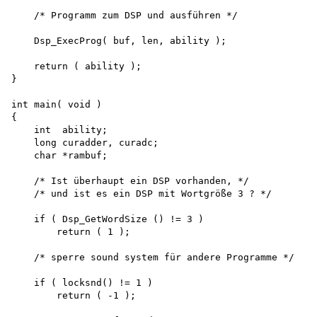
    /* Programm zum DSP und ausführen */

    Dsp_ExecProg( buf, len, ability );

    return ( ability );

}

int main( void )

{

    int  ability;

    long curadder, curadc;

    char *rambuf;

    /* Ist überhaupt ein DSP vorhanden, */

    /* und ist es ein DSP mit Wortgröße 3 ? */

    if ( Dsp_GetWordSize () != 3 ) 

        return ( 1 );

    /* sperre sound system für andere Programme */

    if ( locksnd() != 1 ) 

        return ( -1 );
