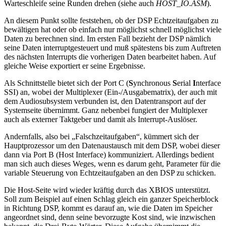
Warteschleife seine Runden drehen (siehe auch
HOST_IO.ASM
).
An diesem Punkt sollte feststehen, ob der DSP Echtzeitaufgaben zu
bewältigen hat oder ob einfach nur möglichst schnell möglichst viele
Daten zu berechnen sind. Im ersten Fall bezieht der DSP nämlich
seine Daten interruptgesteuert und muß spätestens bis zum Auftreten
des nächsten Interrupts die vorherigen Daten bearbeitet haben. Auf
gleiche Weise exportiert er seine Ergebnisse.
Als Schnittstelle bietet sich der Port C (
S
ynchronous
S
erial
I
nterface
SSI) an, wobei der Multiplexer (Ein-/Ausgabematrix), der auch mit
dem Audiosubsystem verbunden ist, den Datentransport auf der
Systemseite übernimmt. Ganz nebenbei fungiert der Multiplexer
auch als externer Taktgeber und damit als Interrupt-Auslöser.
Andernfalls, also bei „Falschzeitaufgaben“, kümmert sich der
Hauptprozessor um den Datenaustausch mit dem DSP, wobei dieser
dann via Port B (Host Interface) kommuniziert. Allerdings bedient
man sich auch dieses Weges, wenn es darum geht, Parameter für die
variable Steuerung von Echtzeitaufgaben an den DSP zu schicken.
Die Host-Seite wird wieder kräftig durch das XBIOS unterstützt.
Soll zum Beispiel auf einen Schlag gleich ein ganzer Speicherblock
in Richtung DSP, kommt es darauf an, wie die Daten im Speicher
angeordnet sind, denn seine bevorzugte Kost sind, wie inzwischen