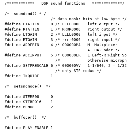
/************   DSP sound functions   *************/

/*  soundcmd() * /

                    /* data mask: bits of low byte */ 

#define LTATTEN     0 /* LLLL0000   left output */

#define RTATTEN     1 /* RRRR0000   right output */

#define LTGAIN      2 /* LLLL0000   left input */

#define RTGAIN      3 /* rrrr0000   right input */

#define ADDERIN     4 /* 000000MA   M: Muliplexer

                                    A: DA-Coder */ 

#define ADCINPUT    5 /* 000000LR   L:Left-R:Right Sou
                      /*            otherwise micropho
#define SETPRESCALE 6 /* 000000VV   1=1/640, 2 = 1/320
                      /* only STE modus */

#define INQUIRE    -1

/*  setsndmode()  */

#define STERE08     0

#define STEREO16    1

#define MONO8       2

/*  buffoper()  */

#define PLAY_ENABLE 1
