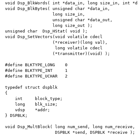
void Dsp_BlkWords( int *data_in, long size_in, int *da
void Dsp_BlkBytes( unsigned char *data_in, 

                   long size_in, 

                   unsigned char *data_out, 

                   long size_out ); 

unsigned char  Dsp_HStat( void ); 

void Dsp_SetVectors(void volatile cdecl

                   (*receiver)(long val), 

                    long volatile cdecl 

                   (*transmitter)(void) );

#define BLKTYPE_LONG    0

#define BLKTYPE_INT     1

#define BLKTYPE_UCHAR   2

typedef struct dspblk 

{

    int     block_type;

    long    blk_size; 

    vdsp    *addr;

} DSPBLK;

void Dsp_MultBlock( long num_send, long num_receive, 

                    DSPBLK *send, DSPBLK *receive );
