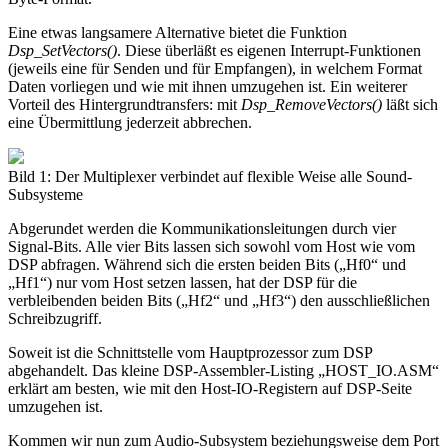
Eine etwas langsamere Alternative bietet die Funktion
Dsp_SetVectors()
. Diese überläßt es eigenen Interrupt-Funktionen
(jeweils eine für Senden und für Empfangen), in welchem Format
Daten vorliegen und wie mit ihnen umzugehen ist. Ein weiterer
Vorteil des Hintergrundtransfers: mit
Dsp_RemoveVectors()
läßt sich
eine Übermittlung jederzeit abbrechen.
Bild 1: Der Multiplexer verbindet auf flexible Weise alle Sound-
Subsysteme
Abgerundet werden die Kommunikationsleitungen durch vier
Signal-Bits. Alle vier Bits lassen sich sowohl vom Host wie vom
DSP abfragen. Während sich die ersten beiden Bits („Hf0“ und
„Hf1“) nur vom Host setzen lassen, hat der DSP für die
verbleibenden beiden Bits („Hf2“ und „Hf3“) den ausschließlichen
Schreibzugriff.
Soweit ist die Schnittstelle vom Hauptprozessor zum DSP
abgehandelt. Das kleine DSP-Assembler-Listing „HOST_IO.ASM“
erklärt am besten, wie mit den Host-IO-Registern auf DSP-Seite
umzugehen ist.
Kommen wir nun zum Audio-Subsystem beziehungsweise dem Port