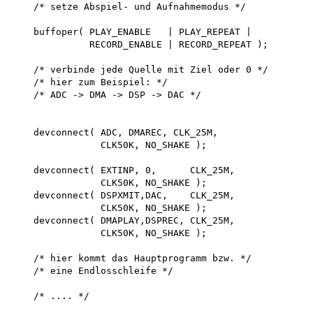
    /* setze Abspiel- und Aufnahmemodus */

    buffoper( PLAY_ENABLE   | PLAY_REPEAT |

              RECORD_ENABLE | RECORD_REPEAT );

    /* verbinde jede Quelle mit Ziel oder 0 */

    /* hier zum Beispiel: */

    /* ADC -> DMA -> DSP -> DAC */

    devconnect( ADC, DMAREC, CLK_25M,

                CLK50K, NO_SHAKE );

    devconnect( EXTINP, 0,      CLK_25M,

                CLK50K, NO_SHAKE ); 

    devconnect( DSPXMIT,DAC,    CLK_25M,

                CLK50K, NO_SHAKE ); 

    devconnect( DMAPLAY,DSPREC, CLK_25M, 

                CLK50K, NO_SHAKE );

    /* hier kommt das Hauptprogramm bzw. */ 

    /* eine Endlosschleife */

    /* .... */
