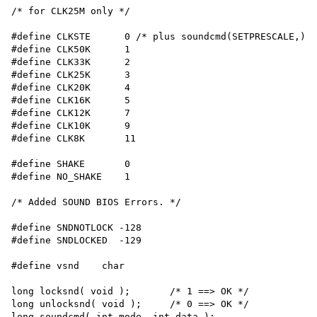
/* for CLK25M only */

#define CLKSTE      0 /* plus soundcmd(SETPRESCALE,) *
#define CLK50K      1

#define CLK33K      2

#define CLK25K      3

#define CLK20K      4

#define CLK16K      5

#define CLK12K      7

#define CLK10K      9

#define CLK8K       11

#define SHAKE       0

#define NO_SHAKE    1

/* Added SOUND BIOS Errors. */

#define SNDNOTLOCK -128 

#define SNDLOCKED  -129

#define vsnd    char

long locksnd( void );       /* 1 ==> OK */

long unlocksnd( void );     /* 0 ==> OK */

long soundcmd( int mode, int data ); 
