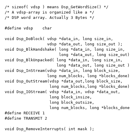
/* sizeof( vdsp ) means Dsp_GetWordSize() */

/* A vdsp-array is organized like a */

/* DSP word array. Actually 3 Bytes */

#define vdsp    char

void Dsp_DoBlock( vdsp *data_in, long size_in,

                  vdsp *data_out, long size_out ); 

void Dsp_BlkHandshake( long *data_in, long size_in,

                       long *data_out, long size_out);

void Dsp_BlkUnpacked( long *data_in, long size_in,

                      long *data_out, long size_out );
void Dsp_InStream(vdsp *data_in, long block_size,

                  long num_blocks, long *blocks_done);
void Dsp_OutStream(vdsp *data_out,long block_size,

                   long num_blocks,long *blocks_done);

void Dsp_IOStream( vdsp *data_in, vdsp *data_out, 

                   long block_insize, 

                   long block_outsize, 

                   long num_blocks, long *blocks_done)
#define RECEIVE 1 

#define TRANSMIT 2

void Dsp_RemoveInterrupts( int mask );
