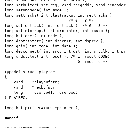
long setbuffer( int reg, vsnd *begaddr, vsnd *endaddr 
long setsndmode( int mode );

long settracks( int playtracks, int rectracks );

                            /* 0 - 3 */

long setmontrack( int montrack ); /* 0 - 3 */

long setinterrupt( int src_inter, int cause ); 

long buffoper( int mode );

long dsptristate( int dspxmit, int dsprec ); 

long gpio( int mode, int data ); 

long devconnect( int src, int dst, int srcclk, int pre
long sndstatus( int reset ); /* 1: reset CODEC

                                0: inquire */

typedef struct playrec 

{

    vsnd    *playbufptr;

    vsnd    *recbufptr;

    long    reserved1, reserved2;

} PLAYREC;

long buffptr( PLAYREC *pointer );

/* Dateiname: EXAMPLE.C
