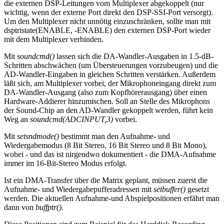
die externen DSP-Leitungen vom Multiplexer abgekoppelt (nur
wichtig, wenn der externe Port direkt den DSP-SSI-Port versorgt).
Um den Multiplexer nicht unnötig einzuschränken, sollte man mit
dsptristate(ENABLE, -ENABLE) den externen DSP-Port wieder
mit dem Multiplexer verbinden.
Mit
soundcmd()
lassen sich die DA-Wandler-Ausgaben in 1.5-dB-
Schritten abschwächen (um Übersteuerungen vorzubeugen) und die
AD-Wandler-Eingaben in gleichen Schritten verstärken. Außerdem
läßt sich, am Multiplexer vorbei, der Mikrophoneingang direkt zum
DA-Wandler-Ausgang (also zum Kopfhörerausgang) über einen
Hardware-Addierer hinzumischen. Soll an Stelle des Mikrophons
der Sound-Chip an den AD-Wandler gekoppelt werden, führt kein
Weg an
soundcmd(ADCINPUT,3)
vorbei.
Mit
setsndmode()
bestimmt man den Aufnahme- und
Wiedergabemodus (8 Bit Stereo, 16 Bit Stereo und 8 Bit Mono),
wobei - und das ist nirgendwo dokumentiert - die DMA-Aufnahme
immer im 16-Bit-Stereo Modus erfolgt.
Ist ein DMA-Transfer über die Matrix geplant, müssen zuerst die
Aufnahme- und Wiedergabepufferadressen mit
setbuffer()
gesetzt
werden. Die aktuellen Aufnahme-und Abspielpositionen erfährt man
dann von
buffptr()
.