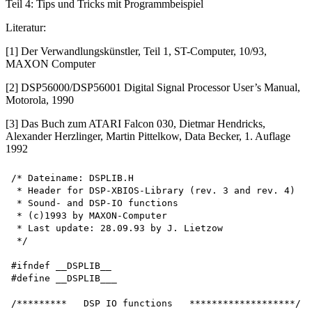
Teil 4: Tips und Tricks mit Programmbeispiel
Literatur:
[1] Der Verwandlungskünstler, Teil 1, ST-Computer, 10/93,
MAXON Computer
[2] DSP56000/DSP56001 Digital Signal Processor User’s Manual,
Motorola, 1990
[3] Das Buch zum ATARI Falcon 030, Dietmar Hendricks,
Alexander Herzlinger, Martin Pittelkow, Data Becker, 1. Auflage
1992
/* Dateiname: DSPLIB.H

 * Header for DSP-XBIOS-Library (rev. 3 and rev. 4)

 * Sound- and DSP-IO functions

 * (c)1993 by MAXON-Computer

 * Last update: 28.09.93 by J. Lietzow 

 */

#ifndef __DSPLIB__

#define __DSPLIB___

/*********   DSP IO functions   *******************/
