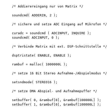
    /* Addierereingang nur von Matrix */

    soundcmd( ADDERIN, 2 );

    /* sichere und setze ADC Eingang auf Mikrofon */

    curadc = soundcmd ( ADCINPUT, INQUIRE );

    soundcmd( ADCINPUT, 0 );

    /* Verbinde Matrix mit ext. DSP-Schnittstelle */

    dsptristate( ENABLE, ENABLE );

    rambuf = malloc( 1000000L );

    /* setze 16 Bit Stereo Aufnahme-/Abspielmodus */

    setsndmode( STEREO16 );

    /* setze DMA Abspiel- und Aufnahmepuffer */

    setbuffer( 0, &rambuf[0], &rambuf[100000L] ); 

    setbuffer( 1, &rambuf[0], &rambuf[100000L] );
