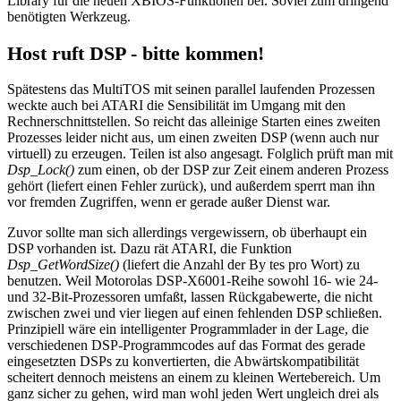
Library für die neuen XBIOS-Funktionen bei. Soviel zum dringend
benötigten Werkzeug.
Host ruft DSP - bitte kommen!
Spätestens das MultiTOS mit seinen parallel laufenden Prozessen
weckte auch bei ATARI die Sensibilität im Umgang mit den
Rechnerschnittstellen. So reicht das alleinige Starten eines zweiten
Prozesses leider nicht aus, um einen zweiten DSP (wenn auch nur
virtuell) zu erzeugen. Teilen ist also angesagt. Folglich prüft man mit
Dsp_Lock()
zum einen, ob der DSP zur Zeit einem anderen Prozess
gehört (liefert einen Fehler zurück), und außerdem sperrt man ihn
vor fremden Zugriffen, wenn er gerade außer Dienst war.
Zuvor sollte man sich allerdings vergewissern, ob überhaupt ein
DSP vorhanden ist. Dazu rät ATARI, die Funktion
Dsp_GetWordSize()
(liefert die Anzahl der By tes pro Wort) zu
benutzen. Weil Motorolas DSP-X6001-Reihe sowohl 16- wie 24-
und 32-Bit-Prozessoren umfaßt, lassen Rückgabewerte, die nicht
zwischen zwei und vier liegen auf einen fehlenden DSP schließen.
Prinzipiell wäre ein intelligenter Programmlader in der Lage, die
verschiedenen DSP-Programmcodes auf das Format des gerade
eingesetzten DSPs zu konvertierten, die Abwärtskompatibilität
scheitert dennoch meistens an einem zu kleinen Wertebereich. Um
ganz sicher zu gehen, wird man wohl jeden Wert ungleich drei als