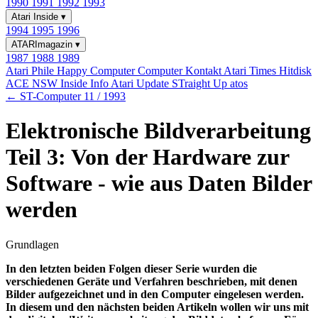
1990
1991
1992
1993
Atari Inside
▾
1994
1995
1996
ATARImagazin
▾
1987
1988
1989
Atari Phile
Happy Computer
Computer Kontakt
Atari Times
Hitdisk
ACE NSW Inside Info
Atari Update
STraight Up
atos
← ST-Computer 11 / 1993
Elektronische Bildverarbeitung
Teil 3: Von der Hardware zur
Software - wie aus Daten Bilder
werden
Grundlagen
In den letzten beiden Folgen dieser Serie wurden die
verschiedenen Geräte und Verfahren beschrieben, mit denen
Bilder aufgezeichnet und in den Computer eingelesen werden.
In diesem und den nächsten beiden Artikeln wollen wir uns mit