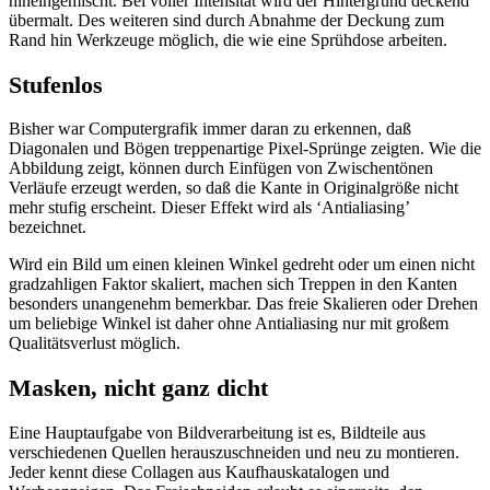
hineingemischt. Bei voller Intensität wird der Hintergrund deckend
übermalt. Des weiteren sind durch Abnahme der Deckung zum
Rand hin Werkzeuge möglich, die wie eine Sprühdose arbeiten.
Stufenlos
Bisher war Computergrafik immer daran zu erkennen, daß
Diagonalen und Bögen treppenartige Pixel-Sprünge zeigten. Wie die
Abbildung zeigt, können durch Einfügen von Zwischentönen
Verläufe erzeugt werden, so daß die Kante in Originalgröße nicht
mehr stufig erscheint. Dieser Effekt wird als ‘Antialiasing’
bezeichnet.
Wird ein Bild um einen kleinen Winkel gedreht oder um einen nicht
gradzahligen Faktor skaliert, machen sich Treppen in den Kanten
besonders unangenehm bemerkbar. Das freie Skalieren oder Drehen
um beliebige Winkel ist daher ohne Antialiasing nur mit großem
Qualitätsverlust möglich.
Masken, nicht ganz dicht
Eine Hauptaufgabe von Bildverarbeitung ist es, Bildteile aus
verschiedenen Quellen herauszuschneiden und neu zu montieren.
Jeder kennt diese Collagen aus Kaufhauskatalogen und