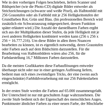
Wie in den vorherigen Folgen beschrieben, liefern Scanner und
Bildspeicher (wie die Photo-CD) digitale Bilder entweder als
Strichzeichnungen (schwarze und weiße Pixel), als Halbtonbild mit
256 Graustufen oder als Farbbild mit je 256 Helligkeitsstufen der
Grundfarben Rot, Grün und Blau. (Im professionellen Bereich wird
zusätzlich ein Schwarzauszug mitgespeichert, dessen Funktion
später erläutert wird.) Die Anzahl der darstellbaren Farben ergibt
sich aus der Multiplikation dieser Stufen, da jede Helligkeit mit je
zwei anderen Helligkeiten kombiniert werden kann (256 x 256 x
256 = 16.777.216). Um diese Bilder in allen ihren Nuancen
bearbeiten zu können, ist es eigentlich notwendig, deren Graustufen
oder Farben auch auf dem Bildschirm darzustellen. Für die
Bearbeitung von Halbtonbildern wären also 256, für die
Farbdarstellung 16,7 Millionen Farben darzustellen.
Da die meisten Grafikkarten diese Farbauflösungen entweder
überhaupt nicht oder nur in einer geringen Auflösung liefern,
bedient man sich eines zweistufigen Tricks, der eine (wenn auch
eingeschränkte) Farbbildverarbeitung mit nur 256 Palettenfarben
ermöglicht.
In der ersten Stufe werden die Farben auf 65.000 zusammengefaßt.
Der Unterschied ist nur mit geschultem Auge wahrzunehmen. Die
zweite Stufe bedient sich der Eigenschaft des menschlichen Auges,
Punktmuster ähnlicher Farben zu einer neuen Farbe, der Mischfarbe