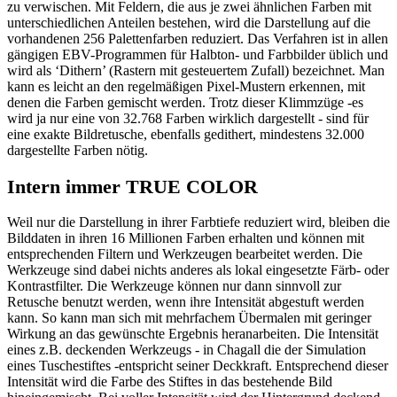
zu verwischen. Mit Feldern, die aus je zwei ähnlichen Farben mit
unterschiedlichen Anteilen bestehen, wird die Darstellung auf die
vorhandenen 256 Palettenfarben reduziert. Das Verfahren ist in allen
gängigen EBV-Programmen für Halbton- und Farbbilder üblich und
wird als ‘Dithern’ (Rastern mit gesteuertem Zufall) bezeichnet. Man
kann es leicht an den regelmäßigen Pixel-Mustern erkennen, mit
denen die Farben gemischt werden. Trotz dieser Klimmzüge -es
wird ja nur eine von 32.768 Farben wirklich dargestellt - sind für
eine exakte Bildretusche, ebenfalls gedithert, mindestens 32.000
dargestellte Farben nötig.
Intern immer TRUE COLOR
Weil nur die Darstellung in ihrer Farbtiefe reduziert wird, bleiben die
Bilddaten in ihren 16 Millionen Farben erhalten und können mit
entsprechenden Filtern und Werkzeugen bearbeitet werden. Die
Werkzeuge sind dabei nichts anderes als lokal eingesetzte Färb- oder
Kontrastfilter. Die Werkzeuge können nur dann sinnvoll zur
Retusche benutzt werden, wenn ihre Intensität abgestuft werden
kann. So kann man sich mit mehrfachem Übermalen mit geringer
Wirkung an das gewünschte Ergebnis heranarbeiten. Die Intensität
eines z.B. deckenden Werkzeugs - in Chagall die der Simulation
eines Tuschestiftes -entspricht seiner Deckkraft. Entsprechend dieser
Intensität wird die Farbe des Stiftes in das bestehende Bild