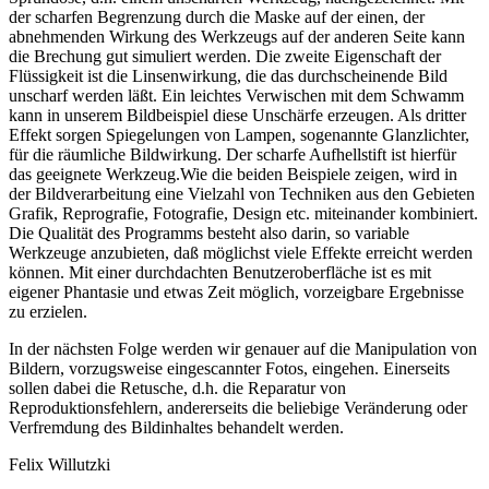
der scharfen Begrenzung durch die Maske auf der einen, der
abnehmenden Wirkung des Werkzeugs auf der anderen Seite kann
die Brechung gut simuliert werden. Die zweite Eigenschaft der
Flüssigkeit ist die Linsenwirkung, die das durchscheinende Bild
unscharf werden läßt. Ein leichtes Verwischen mit dem Schwamm
kann in unserem Bildbeispiel diese Unschärfe erzeugen. Als dritter
Effekt sorgen Spiegelungen von Lampen, sogenannte Glanzlichter,
für die räumliche Bildwirkung. Der scharfe Aufhellstift ist hierfür
das geeignete Werkzeug.Wie die beiden Beispiele zeigen, wird in
der Bildverarbeitung eine Vielzahl von Techniken aus den Gebieten
Grafik, Reprografie, Fotografie, Design etc. miteinander kombiniert.
Die Qualität des Programms besteht also darin, so variable
Werkzeuge anzubieten, daß möglichst viele Effekte erreicht werden
können. Mit einer durchdachten Benutzeroberfläche ist es mit
eigener Phantasie und etwas Zeit möglich, vorzeigbare Ergebnisse
zu erzielen.
In der nächsten Folge werden wir genauer auf die Manipulation von
Bildern, vorzugsweise eingescannter Fotos, eingehen. Einerseits
sollen dabei die Retusche, d.h. die Reparatur von
Reproduktionsfehlern, andererseits die beliebige Veränderung oder
Verfremdung des Bildinhaltes behandelt werden.
Felix Willutzki