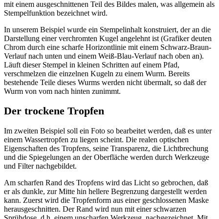
mit einem ausgeschnittenen Teil des Bildes malen, was allgemein als
Stempelfunktion bezeichnet wird.
In unserem Beispiel wurde ein Stempelinhalt konstruiert, der an die
Darstellung einer verchromten Kugel angelehnt ist (Grafiker deuten
Chrom durch eine scharfe Horizontlinie mit einem Schwarz-Braun-
Verlauf nach unten und einem Weiß-Blau-Verlauf nach oben an).
Läuft dieser Stempel in kleinen Schritten auf einem Pfad,
verschmelzen die einzelnen Kugeln zu einem Wurm. Bereits
bestehende Teile dieses Wurms werden nicht übermalt, so daß der
Wurm von vom nach hinten zunimmt.
Der trockene Tropfen
Im zweiten Beispiel soll ein Foto so bearbeitet werden, daß es unter
einem Wassertropfen zu liegen scheint. Die realen optischen
Eigenschaften des Tropfens, seine Transparenz, die Lichtbrechung
und die Spiegelungen an der Oberfläche werden durch Werkzeuge
und Filter nachgebildet.
Am scharfen Rand des Tropfens wird das Licht so gebrochen, daß
er als dunkle, zur Mitte hin hellere Begrenzung dargestellt werden
kann. Zuerst wird die Tropfenform aus einer geschlossenen Maske
herausgeschnitten. Der Rand wird nun mit einer schwarzen
Sprühdose, d.h. einem unscharfen Werkzeug, nachgezeichnet. Mit