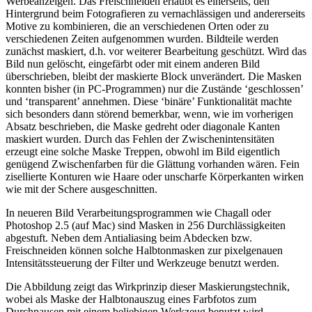
Werbeanzeigen. Das Freischneiden erlaubt es einerseits, den
Hintergrund beim Fotografieren zu vernachlässigen und andererseits
Motive zu kombinieren, die an verschiedenen Orten oder zu
verschiedenen Zeiten aufgenommen wurden. Bildteile werden
zunächst maskiert, d.h. vor weiterer Bearbeitung geschützt. Wird das
Bild nun gelöscht, eingefärbt oder mit einem anderen Bild
überschrieben, bleibt der maskierte Block unverändert. Die Masken
konnten bisher (in PC-Programmen) nur die Zustände ‘geschlossen’
und ‘transparent’ annehmen. Diese ‘binäre’ Funktionalität machte
sich besonders dann störend bemerkbar, wenn, wie im vorherigen
Absatz beschrieben, die Maske gedreht oder diagonale Kanten
maskiert wurden. Durch das Fehlen der Zwischenintensitäten
erzeugt eine solche Maske Treppen, obwohl im Bild eigentlich
genügend Zwischenfarben für die Glättung vorhanden wären. Fein
zisellierte Konturen wie Haare oder unscharfe Körperkanten wirken
wie mit der Schere ausgeschnitten.
In neueren Bild Verarbeitungsprogrammen wie Chagall oder
Photoshop 2.5 (auf Mac) sind Masken in 256 Durchlässigkeiten
abgestuft. Neben dem Antialiasing beim Abdecken bzw.
Freischneiden können solche Halbtonmasken zur pixelgenauen
Intensitätssteuerung der Filter und Werkzeuge benutzt werden.
Die Abbildung zeigt das Wirkprinzip dieser Maskierungstechnik,
wobei als Maske der Halbtonauszug eines Farbfotos zum
Durchpausen mit einem beliebigen Werkzeug benutzt wird.