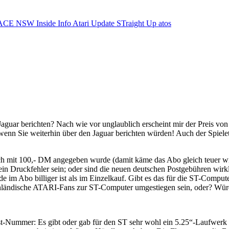
ACE NSW Inside Info
Atari Update
STraight Up
atos
guar berichten? Nach wie vor unglaublich erscheint mir der Preis von 
wenn Sie weiterhin über den Jaguar berichten würden! Auch der Spielet
mit 100,- DM angegeben wurde (damit käme das Abo gleich teuer wie d
n Druckfehler sein; oder sind die neuen deutschen Postgebühren wirklic
de im Abo billiger ist als im Einzelkauf. Gibt es das für die ST-Comp
penländische ATARI-Fans zur ST-Computer umgestiegen sein, oder? Würde
ust-Nummer: Es gibt oder gab für den ST sehr wohl ein 5.25“-Laufw