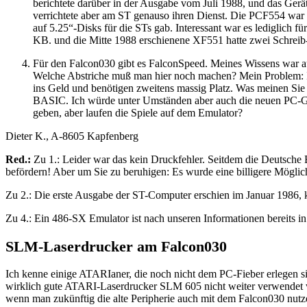
berichtete darüber in der Ausgabe vom Juli 1988, und das Ger
verrichtete aber am ST genauso ihren Dienst. Die PCF554 war 
auf 5.25“-Disks für die STs gab. Interessant war es lediglich
KB. und die Mitte 1988 erschienene XF551 hatte zwei Schreib
Für den Falcon030 gibt es FalconSpeed. Meines Wissens war a
Welche Abstriche muß man hier noch machen? Mein Problem: Ic
ins Geld und benötigen zweitens massig Platz. Was meinen 
BASIC. Ich würde unter Umständen aber auch die neuen PC-Ga
geben, aber laufen die Spiele auf dem Emulator?
Dieter K., A-8605 Kapfenberg
Red.:
Zu 1.: Leider war das kein Druckfehler. Seitdem die Deutsche 
befördern! Aber um Sie zu beruhigen: Es wurde eine billigere Mögli
Zu 2.: Die erste Ausgabe der ST-Computer erschien im Januar 1986, 
Zu 4.: Ein 486-SX Emulator ist nach unseren Informationen bereits i
SLM-Laserdrucker am Falcon030
Ich kenne einige ATARIaner, die noch nicht dem PC-Fieber erlegen s
wirklich gute ATARI-Laserdrucker SLM 605 nicht weiter verwendet w
wenn man zukünftig die alte Peripherie auch mit dem Falcon030 nutz