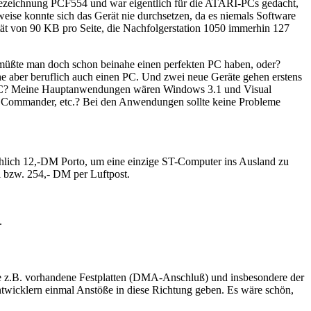
 Bezeichnung PCF554 und war eigentlich für die ATARI-PCs gedacht,
ise konnte sich das Gerät nie durchsetzen, da es niemals Software
ität von 90 KB pro Seite, die Nachfolgerstation 1050 immerhin 127
müßte man doch schon beinahe einen perfekten PC haben, oder?
 aber beruflich auch einen PC. Und zwei neue Geräte gehen erstens
X-PC? Meine Hauptanwendungen wären Windows 3.1 und Visual
g Commander, etc.? Bei den Anwendungen sollte keine Probleme
ächlich 12,-DM Porto, um eine einzige ST-Computer ins Ausland zu
l bzw. 254,- DM per Luftpost.
.
ie z.B. vorhandene Festplatten (DMA-Anschluß) und insbesondere der
wicklern einmal Anstöße in diese Richtung geben. Es wäre schön,