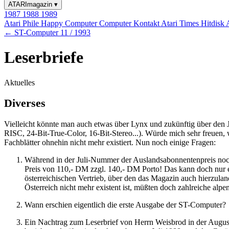
ATARImagazin
▾
1987
1988
1989
Atari Phile
Happy Computer
Computer Kontakt
Atari Times
Hitdisk
← ST-Computer 11 / 1993
Leserbriefe
Aktuelles
Diverses
Vielleicht könnte man auch etwas über Lynx und zukünftig über den Ja
RISC, 24-Bit-True-Color, 16-Bit-Stereo...). Würde mich sehr freuen, 
Fachblätter ohnehin nicht mehr existiert. Nun noch einige Fragen:
Während in der Juli-Nummer der Auslandsabonnentenpreis noch 
Preis von 110,- DM zzgl. 140,- DM Porto! Das kann doch nur ei
österreichischen Vertrieb, über den das Magazin auch hierzulan
Österreich nicht mehr existent ist, müßten doch zahlreiche al
Wann erschien eigentlich die erste Ausgabe der ST-Computer?
Ein Nachtrag zum Leserbrief von Herrn Weisbrod in der Aug