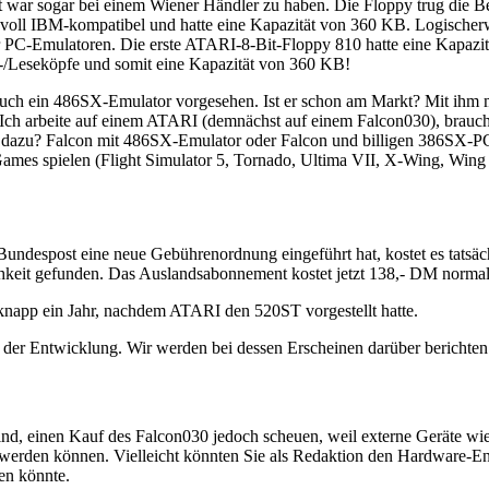
ät war sogar bei einem Wiener Händler zu haben. Die Floppy trug die
voll IBM-kompatibel und hatte eine Kapazität von 360 KB. Logischerwe
 für PC-Emulatoren. Die erste ATARI-8-Bit-Floppy 810 hatte eine Kapaz
-/Leseköpfe und somit eine Kapazität von 360 KB!
uch ein 486SX-Emulator vorgesehen. Ist er schon am Markt? Mit ihm 
h arbeite auf einem ATARI (demnächst auf einem Falcon030), brauche
Sie dazu? Falcon mit 486SX-Emulator oder Falcon und billigen 386S
mes spielen (Flight Simulator 5, Tornado, Ultima VII, X-Wing, Win
Bundespost eine neue Gebührenordnung eingeführt hat, kostet es tats
chkeit gefunden. Das Auslandsabonnement kostet jetzt 138,- DM norma
knapp ein Jahr, nachdem ATARI den 520ST vorgestellt hatte.
n der Entwicklung. Wir werden bei dessen Erscheinen darüber berichten
ind, einen Kauf des Falcon030 jedoch scheuen, weil externe Geräte w
erden können. Vielleicht könnten Sie als Redaktion den Hardware-Ent
en könnte.