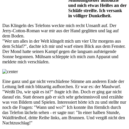
Mündungsfeuer aufblitzte
und mich etwas Heißes an der
Schläfe streifte. Ich versank
in völliger Dunkelheit.
Das Klingeln des Telefons weckte mich recht Unsanft auf. Der
Jerry-Cotton-Roman war mir aus der Hand geglitten und lag auf
dem Boden.
"Wer um alles in der Welt klingelt mich um vier Uhr morgens aus
dem Schlaf?", dachte ich mir und warf einen Blick aus dem Fenster.
Der Mond hatte seinen Kampf gegen die langsam aufsteigende
Sonne begonnen. Mühsam schleppte ich mich zum Apparat und
meldete mich verschlafen.
Eine ganz und gar nicht verschlafene Stimme am anderen Ende der
Leitung ließ mich blitzartig aufhorchen. Er war es: der Maulwurf.
"Weißt Du, wie spät es ist?" fragte ich ihn. Doch er ging gar nicht
darauf ein. Statt dessen gab er sich sehr geheimnisvoll und erzählte
was von Bildern und Spielen. Interessiert hörte ich zu und stellte nur
noch die Fragen: "Wann und wo?" Ich konnte ihn förmlich durch
das Telefon lächeln sehen - er sagte nur: "In einer halben Stunde,
Waldfriedhof, dritte Reihe links, am Brunnen. Und vergiß nicht den
Nachtzuschlag!"