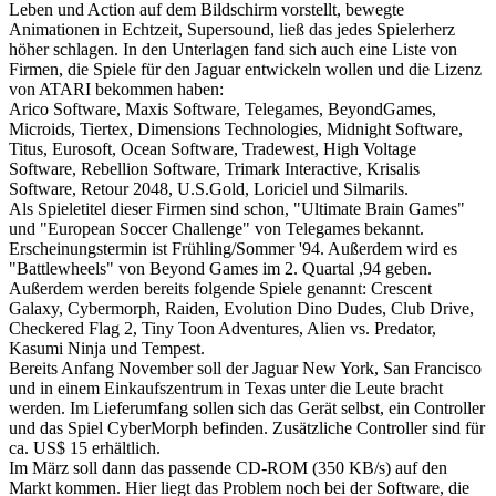
Leben und Action auf dem Bildschirm vorstellt, bewegte
Animationen in Echtzeit, Supersound, ließ das jedes Spielerherz
höher schlagen. In den Unterlagen fand sich auch eine Liste von
Firmen, die Spiele für den Jaguar entwickeln wollen und die Lizenz
von ATARI bekommen haben:
Arico Software, Maxis Software, Telegames, BeyondGames,
Microids, Tiertex, Dimensions Technologies, Midnight Software,
Titus, Eurosoft, Ocean Software, Tradewest, High Voltage
Software, Rebellion Software, Trimark Interactive, Krisalis
Software, Retour 2048, U.S.Gold, Loriciel und Silmarils.
Als Spieletitel dieser Firmen sind schon, "Ultimate Brain Games"
und "European Soccer Challenge" von Telegames bekannt.
Erscheinungstermin ist Frühling/Sommer '94. Außerdem wird es
"Battlewheels" von Beyond Games im 2. Quartal ,94 geben.
Außerdem werden bereits folgende Spiele genannt: Crescent
Galaxy, Cybermorph, Raiden, Evolution Dino Dudes, Club Drive,
Checkered Flag 2, Tiny Toon Adventures, Alien vs. Predator,
Kasumi Ninja und Tempest.
Bereits Anfang November soll der Jaguar New York, San Francisco
und in einem Einkaufszentrum in Texas unter die Leute bracht
werden. Im Lieferumfang sollen sich das Gerät selbst, ein Controller
und das Spiel CyberMorph befinden. Zusätzliche Controller sind für
ca. US$ 15 erhältlich.
Im März soll dann das passende CD-ROM (350 KB/s) auf den
Markt kommen. Hier liegt das Problem noch bei der Software, die