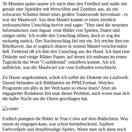
30 Minuten später tastete ich mich über den Friedhof und malte mir
gerade eine Spielidee mit Werwölfen und Zombies aus, als ein
schwarzer Schatten hinter einer großen Trauerweide hervorkam - es
war der Maulwurf. Aus dem Mantel kramte er einen ziemlich
zerknautschten Umschlag hervor und sagte: "Hier sind die neuesten
Informationen zum Jaguar: erste Bilder von Spielen, Daten und
einiges mehr.' Ich wollte den Umschlag öffnen, doch er zog ihn
ruckartig zurück. Der Nachtzuschlag fiel mir ein. Ich reichte ihm ein
Briefkuvert, das er sogleich diskret in seinem Mantel verschwinden
ließ. Fiebernd riß ich ihm den Umschlag aus der Hand. Ich fand eine
Diskette und einige Blätter Papier, auf denen ich mühsam im ersten
Tageslicht das Wort "Confidential" entziffern konnte. Als ich
aufblickte, war der Maulwurf wie vom Erdboden verschluckt.
Zu Hause angekommen, schob ich sof6rt die Diskette ins Laufwerk.
Darauf befanden sich Bilddateien im PPM-Format. Welches
Programm um alles in der Welt kann so etwas lesen? Aber als
engagierter Redakteur löst man dieses Problem, auch wenn man sich
die halbe Nacht um die Ohren geschlagen hat.
Endlich prangten die Bilder in True-Color auf dem Bildschirm. Was
einem da entgegen-kam, war schon beeindruckend. Saubere
Farbverläufe und detailfreudige Sprites. Wenn man sich dann noch