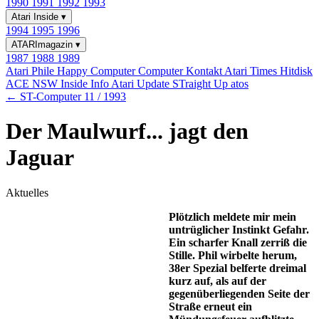
1990
1991
1992
1993
Atari Inside
▾
1994
1995
1996
ATARImagazin
▾
1987
1988
1989
Atari Phile
Happy Computer
Computer Kontakt
Atari Times
Hitdisk
ACE NSW Inside Info
Atari Update
STraight Up
atos
← ST-Computer 11 / 1993
Der Maulwurf... jagt den
Jaguar
Aktuelles
Plötzlich meldete mir mein
untrüglicher Instinkt Gefahr.
Ein scharfer Knall zerriß die
Stille. Phil wirbelte herum,
38er Spezial belferte dreimal
kurz auf, als auf der
gegenüberliegenden Seite der
Straße erneut ein