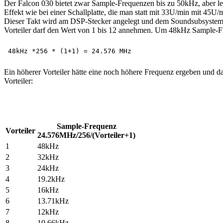
Der Falcon 030 bietet zwar Sample-Frequenzen bis zu 50kHz, aber le
Effekt wie bei einer Schallplatte, die man statt mit 33U/min mit 45
Dieser Takt wird am DSP-Stecker angelegt und dem Soundsubsystem zug
Vorteiler darf den Wert von 1 bis 12 annehmen. Um 48kHz Sample-Fr
Ein höherer Vorteiler hätte eine noch höhere Frequenz ergeben und 
Vorteiler:
Sample-Frequenz
Vorteiler
24.576MHz/256/(Vorteiler+1)
1
48kHz
2
32kHz
3
24kHz
4
19.2kHz
5
16kHz
6
13.71kHz
7
12kHz
8
10.66kHz