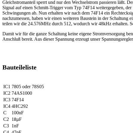
Gleichstromanteil sperrt und nur den Wechselstrom passieren läßt. De
Signal auf einen Schmitt-Trigger vom Typ 74F14 weitergegeben, der fü
Schwingungen ab. Nun erhalten wir nach dem 74F14 ein Rechtecksig
nachzumessen, haben wir einen weiteren Baustein in der Schaltung e
teilen wir die 24.576MHz durch 512, wodurch wir 48kHz erhalten. S
Damit wir für die ganze Schaltung keine eigene Stromversorgung ben
Anschluß bereit. Aus dieser Spannung erzeugt unser Spannungsregler 
Bauteileliste
IC1
7805 oder 78S05
IC2
74AS1000
IC3
74F14
IC4
4HC292
C
100nF
C2
1ßµF
C3
1nF
C4
47pF