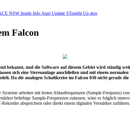
ACE NSW Inside Info
Atari Update
STraight Up
atos
em Falcon
nd bekannt, und die Software auf diesem Gebiet wird ständig weit
assen sich eine Stereoanlage anschließen und mit einem normale
elt. Da die analogen Schaltkreise im Falcon 030 nicht gerade die be
iese Systeme arbeiten mit festen Abtastfrequenzen (Sample-Frequenz) v
ärker beliebige Sample-Frequenzen zulassen, wäre es folglich sinnv
-Rekorder abspeichern oder direkt einem digitalen Verstärker zuführ