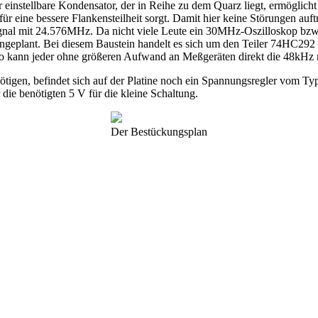
r einstellbare Kondensator, der in Reihe zu dem Quarz liegt, ermöglic
r eine bessere Flankensteilheit sorgt. Damit hier keine Störungen auf
nal mit 24.576MHz. Da nicht viele Leute ein 30MHz-Oszilloskop bzw
ingeplant. Bei diesem Baustein handelt es sich um den Teiler 74HC29
o kann jeder ohne größeren Aufwand an Meßgeräten direkt die 48kHz m
ötigen, befindet sich auf der Platine noch ein Spannungsregler vom 
die benötigten 5 V für die kleine Schaltung.
Der Bestückungsplan