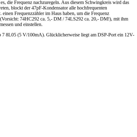
ht es, die Frequenz nachzuregeln. Aus diesem Schwingkreis wird das
treten, blockt der 47pF-Kondensator alle hochfrequenten
. einen Frequenzzähler im Haus haben, um die Frequenz
2 (Vorsicht: 74HC292 ca. 5,- DM / 74LS292 ca. 20,- DM!), mit ihm
essen und einstellen.
Typ 7 8L05 (5 V/100mA). Glücklicherweise liegt am DSP-Port ein 12V-