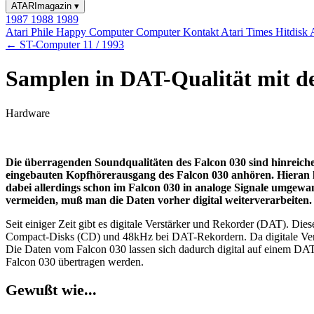
ATARImagazin
▾
1987
1988
1989
Atari Phile
Happy Computer
Computer Kontakt
Atari Times
Hitdisk
← ST-Computer 11 / 1993
Samplen in DAT-Qualität mit d
Hardware
Die überragenden Soundqualitäten des Falcon 030 sind hinreiche
eingebauten Kopfhörerausgang des Falcon 030 anhören. Hieran l
dabei allerdings schon im Falcon 030 in analoge Signale umgewand
vermeiden, muß man die Daten vorher digital weiterverarbeiten.
Seit einiger Zeit gibt es digitale Verstärker und Rekorder (DAT). D
Compact-Disks (CD) und 48kHz bei DAT-Rekordern. Da digitale Verst
Die Daten vom Falcon 030 lassen sich dadurch digital auf einem DAT
Falcon 030 übertragen werden.
Gewußt wie...