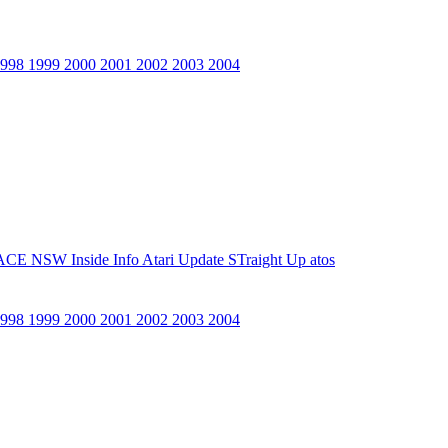
1998
1999
2000
2001
2002
2003
2004
ACE NSW Inside Info
Atari Update
STraight Up
atos
1998
1999
2000
2001
2002
2003
2004