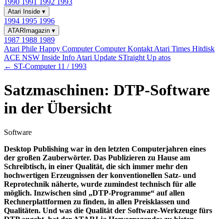
1990
1991
1992
1993
Atari Inside
▾
1994
1995
1996
ATARImagazin
▾
1987
1988
1989
Atari Phile
Happy Computer
Computer Kontakt
Atari Times
Hitdisk
ACE NSW Inside Info
Atari Update
STraight Up
atos
← ST-Computer 11 / 1993
Satzmaschinen: DTP-Software
in der Übersicht
Software
Desktop Publishing war in den letzten Computerjahren eines
der großen Zauberwörter. Das Publizieren zu Hause am
Schreibtisch, in einer Qualität, die sich immer mehr den
hochwertigen Erzeugnissen der konventionellen Satz- und
Reprotechnik näherte, wurde zumindest technisch für alle
möglich. Inzwischen sind „DTP-Programme“ auf allen
Rechnerplattformen zu finden, in allen Preisklassen und
Qualitäten. Und was die Qualität der Software-Werkzeuge fürs