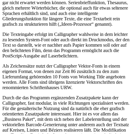
gar nicht erwartet werden können. Serienbrieffunktion, Thesaurus,
gleich mehrere Wörterbücher, die optional auch für etwas seltenere
Sprachen erhältlich sind, und auch eine intelligente
Gliederungsfunktion für längere Texte, die eine Textarbeit rein
grafisch zu strukturieren hilft („Ideen-Prozessor“ genannt).
Die Texteingabe erfolgt im Calligrapher wahlweise in dem leichter
zu lesenden System-Font oder auch direkt im Druckmodus, der den
Text so darstellt, wie er nachher aufs Papier kommen soll oder auf
den belichteten Film, denn das Programm ermöglicht auch die
PostScript-Ausgabe auf Laserbelichtern.
Als Zeichensätze nutzt der Calligrapher Vektor-Fonts in einem
eigenen Format, von denen zur Zeit 86 zusätzlich zu den zum
Lieferumfang gehörenden 10 Fonts von Working Title angeboten
werden. Alle Fonts sind übrigens lizenzierte Vektorschriften des
renommierten Schriftenhauses URW.
Durch die das Programm ergänzenden Zusatzpakete kann der
Calligrapher, fast modular, in viele Richtungen spezialisiert werden.
Für die gestalterische Nutzung sind da natürlich die eher grafisch
orientierten Zusatzpakete interessant. Hier ist es vor allem das
„Business Paket“, mit dem sich neben der Labelerstellung und der
vektoriellen Barcode-Generierung unter anderem auch der Textsatz
auf Kreisen, Linien und Béziers realisieren läßt. Die Modifikation