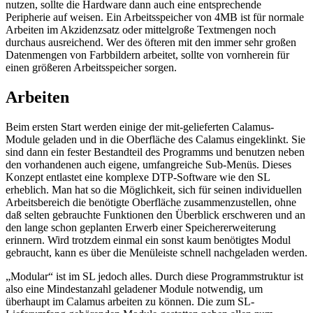
nutzen, sollte die Hardware dann auch eine entsprechende
Peripherie auf weisen. Ein Arbeitsspeicher von 4MB ist für normale
Arbeiten im Akzidenzsatz oder mittelgroße Textmengen noch
durchaus ausreichend. Wer des öfteren mit den immer sehr großen
Datenmengen von Farbbildern arbeitet, sollte von vornherein für
einen größeren Arbeitsspeicher sorgen.
Arbeiten
Beim ersten Start werden einige der mit-gelieferten Calamus-
Module geladen und in die Oberfläche des Calamus eingeklinkt. Sie
sind dann ein fester Bestandteil des Programms und benutzen neben
den vorhandenen auch eigene, umfangreiche Sub-Menüs. Dieses
Konzept entlastet eine komplexe DTP-Software wie den SL
erheblich. Man hat so die Möglichkeit, sich für seinen individuellen
Arbeitsbereich die benötigte Oberfläche zusammenzustellen, ohne
daß selten gebrauchte Funktionen den Überblick erschweren und an
den lange schon geplanten Erwerb einer Speichererweiterung
erinnern. Wird trotzdem einmal ein sonst kaum benötigtes Modul
gebraucht, kann es über die Menüleiste schnell nachgeladen werden.
„Modular“ ist im SL jedoch alles. Durch diese Programmstruktur ist
also eine Mindestanzahl geladener Module notwendig, um
überhaupt im Calamus arbeiten zu können. Die zum SL-