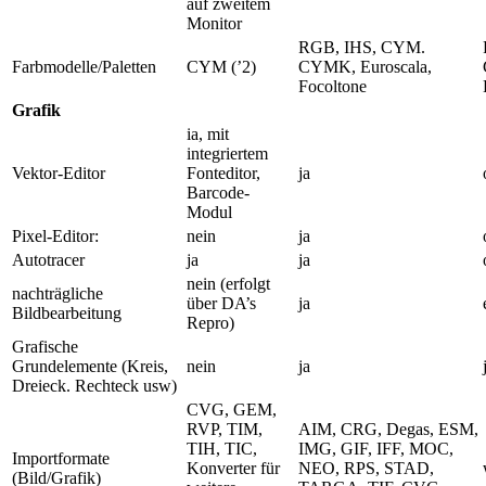
auf zweitem
Monitor
RGB, IHS, CYM.
Farbmodelle/Paletten
CYM (’2)
CYMK, Euroscala,
Focoltone
Grafik
ia, mit
integriertem
Vektor-Editor
Fonteditor,
ja
Barcode-
Modul
Pixel-Editor:
nein
ja
Autotracer
ja
ja
nein (erfolgt
nachträgliche
über DA’s
ja
Bildbearbeitung
Repro)
Grafische
Grundelemente (Kreis,
nein
ja
Dreieck. Rechteck usw)
CVG, GEM,
RVP, TIM,
AIM, CRG, Degas, ESM,
TIH, TIC,
IMG, GIF, IFF, MOC,
Importformate
Konverter für
NEO, RPS, STAD,
(Bild/Grafik)