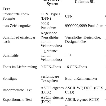
Calamus SL
System
Text
unterstützte Font-
CFN. Type 1,
CFN
Formate
(DFN)
999.9
max Zeichengroße
9999999,9999 Punkt/mm
Punkt/mm
Kegelhohe
Schriftgrad einstellbar
(Versalhöhe
Versalhöhe. Kegelhöhe,
nach
nur im
Designerhöhe
Vektormodus)
+ („outline"
Schriftstile
nur im
+++
Vektormodus)
Fonts im Lieferumfang
9 DFN-Fonts
16 CFN-Fonts
verformbare
Sonstiges
Bild- u Rahmenanker
Textspalten
ASCII, eigenes
ASCII. WP, DOC. (CTX.
Importformate Text
(DTX)
CTD)
ASCII, eigenes
Exportformate Text
ASCII, eigenes (CTD)
(DTX)