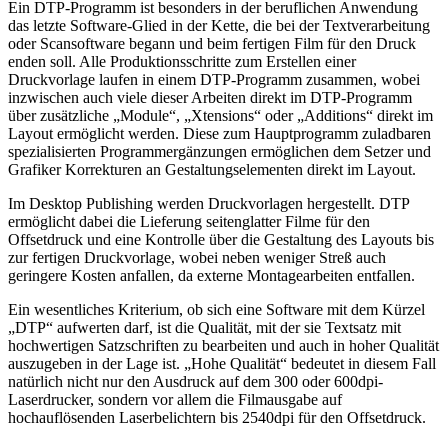
Ein DTP-Programm ist besonders in der beruflichen Anwendung
das letzte Software-Glied in der Kette, die bei der Textverarbeitung
oder Scansoftware begann und beim fertigen Film für den Druck
enden soll. Alle Produktionsschritte zum Erstellen einer
Druckvorlage laufen in einem DTP-Programm zusammen, wobei
inzwischen auch viele dieser Arbeiten direkt im DTP-Programm
über zusätzliche „Module“, „Xtensions“ oder „Additions“ direkt im
Layout ermöglicht werden. Diese zum Hauptprogramm zuladbaren
spezialisierten Programmergänzungen ermöglichen dem Setzer und
Grafiker Korrekturen an Gestaltungselementen direkt im Layout.
Im Desktop Publishing werden Druckvorlagen hergestellt. DTP
ermöglicht dabei die Lieferung seitenglatter Filme für den
Offsetdruck und eine Kontrolle über die Gestaltung des Layouts bis
zur fertigen Druckvorlage, wobei neben weniger Streß auch
geringere Kosten anfallen, da externe Montagearbeiten entfallen.
Ein wesentliches Kriterium, ob sich eine Software mit dem Kürzel
„DTP“ aufwerten darf, ist die Qualität, mit der sie Textsatz mit
hochwertigen Satzschriften zu bearbeiten und auch in hoher Qualität
auszugeben in der Lage ist. „Hohe Qualität“ bedeutet in diesem Fall
natürlich nicht nur den Ausdruck auf dem 300 oder 600dpi-
Laserdrucker, sondern vor allem die Filmausgabe auf
hochauflösenden Laserbelichtern bis 2540dpi für den Offsetdruck.