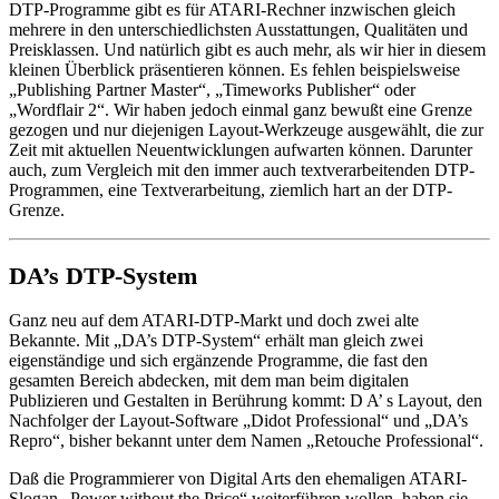
DTP-Programme gibt es für ATARI-Rechner inzwischen gleich
mehrere in den unterschiedlichsten Ausstattungen, Qualitäten und
Preisklassen. Und natürlich gibt es auch mehr, als wir hier in diesem
kleinen Überblick präsentieren können. Es fehlen beispielsweise
„Publishing Partner Master“, „Timeworks Publisher“ oder
„Wordflair 2“. Wir haben jedoch einmal ganz bewußt eine Grenze
gezogen und nur diejenigen Layout-Werkzeuge ausgewählt, die zur
Zeit mit aktuellen Neuentwicklungen aufwarten können. Darunter
auch, zum Vergleich mit den immer auch textverarbeitenden DTP-
Programmen, eine Textverarbeitung, ziemlich hart an der DTP-
Grenze.
DA’s DTP-System
Ganz neu auf dem ATARI-DTP-Markt und doch zwei alte
Bekannte. Mit „DA’s DTP-System“ erhält man gleich zwei
eigenständige und sich ergänzende Programme, die fast den
gesamten Bereich abdecken, mit dem man beim digitalen
Publizieren und Gestalten in Berührung kommt: D A’ s Layout, den
Nachfolger der Layout-Software „Didot Professional“ und „DA’s
Repro“, bisher bekannt unter dem Namen „Retouche Professional“.
Daß die Programmierer von Digital Arts den ehemaligen ATARI-
Slogan „Power without the Price“ weiterführen wollen, haben sie