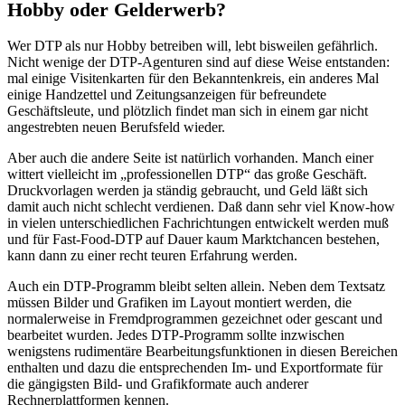
Hobby oder Gelderwerb?
Wer DTP als nur Hobby betreiben will, lebt bisweilen gefährlich.
Nicht wenige der DTP-Agenturen sind auf diese Weise entstanden:
mal einige Visitenkarten für den Bekanntenkreis, ein anderes Mal
einige Handzettel und Zeitungsanzeigen für befreundete
Geschäftsleute, und plötzlich findet man sich in einem gar nicht
angestrebten neuen Berufsfeld wieder.
Aber auch die andere Seite ist natürlich vorhanden. Manch einer
wittert vielleicht im „professionellen DTP“ das große Geschäft.
Druckvorlagen werden ja ständig gebraucht, und Geld läßt sich
damit auch nicht schlecht verdienen. Daß dann sehr viel Know-how
in vielen unterschiedlichen Fachrichtungen entwickelt werden muß
und für Fast-Food-DTP auf Dauer kaum Marktchancen bestehen,
kann dann zu einer recht teuren Erfahrung werden.
Auch ein DTP-Programm bleibt selten allein. Neben dem Textsatz
müssen Bilder und Grafiken im Layout montiert werden, die
normalerweise in Fremdprogrammen gezeichnet oder gescant und
bearbeitet wurden. Jedes DTP-Programm sollte inzwischen
wenigstens rudimentäre Bearbeitungsfunktionen in diesen Bereichen
enthalten und dazu die entsprechenden Im- und Exportformate für
die gängigsten Bild- und Grafikformate auch anderer
Rechnerplattformen kennen.