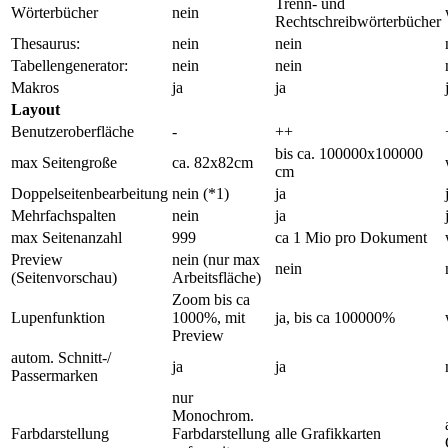
Trenn- und
Wörterbücher
nein
Rechtschreibwörterbücher
Thesaurus:
nein
nein
Tabellengenerator:
nein
nein
Makros
ja
ja
Layout
Benutzeroberfläche
-
++
bis ca. 100000x100000
max Seitengroße
ca. 82x82cm
cm
Doppelseitenbearbeitung
nein (*1)
ja
Mehrfachspalten
nein
ja
max Seitenanzahl
999
ca 1 Mio pro Dokument
Preview
nein (nur max
nein
(Seitenvorschau)
Arbeitsfläche)
Zoom bis ca
Lupenfunktion
1000%, mit
ja, bis ca 100000%
Preview
autom. Schnitt-/
ja
ja
Passermarken
nur
Monochrom.
Farbdarstellung
Farbdarstellung
alle Grafikkarten