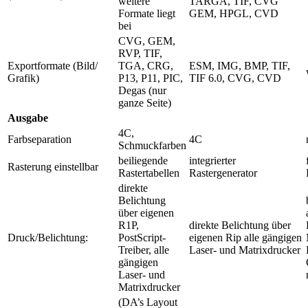
weitere
TARGA, TIF, CVG
Formate liegt
GEM, HPGL, CVD
bei
CVG, GEM,
RVP, TIF,
Exportformate (Bild/
TGA, CRG,
ESM, IMG, BMP, TIF,
Grafik)
P13, P11, PIC,
TIF 6.0, CVG, CVD
Degas (nur
ganze Seite)
Ausgabe
4C,
Farbseparation
4C
Schmuckfarben
beiliegende
integrierter
Rasterung einstellbar
Rastertabellen
Rastergenerator
direkte
Belichtung
über eigenen
R1P,
direkte Belichtung über
Druck/Belichtung:
PostScript-
eigenen Rip alle gängigen
Treiber, alle
Laser- und Matrixdrucker
gängigen
Laser- und
Matrixdrucker
(DA’s Layout