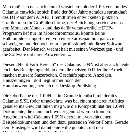
Man muß sich das auch einmal vorstellen: mit der 1.09-Version des
Calamus entwickelte sich Ende der 80er Jahre geradezu sprunghaft
das DTP auf dem ATARI. Fremdfirmen entwickelten plötzlich
Grafikkarten für Großbildschirme, der Belichtungsservice wuchs
von Monat zu Monat - und das dafür verantwortliche DTP-
Programm lief nur im Monochrommodus, konnte keine
Halbtonbilder importieren, von einer Farbseparation ganz zu
schweigen; und dennoch wurde professionell mit dieser Software
gearbeitet. Der Mensch wächst halt mit seinen Werkzeugen - und
die Software mit ihren Anwendern ...
Dieser „Nicht-Farb-Bereich“ des Calamus 1.09N ist aber auch heute
noch das Betätigungsfeld, in dem die meisten DTPler ihre Arbeit
machen müssen: Satzarbeiten, Geschäftspapiere, Anzeigen,
Hauszeitungen - dort liegt immer noch der
Hauptanwendungsbereich des Desktop Publishing.
Die Oberfläche des 1.09N ist im Grunde identisch mit der des
Calamus S/SL (oder umgekehrt), was bei einem späteren Aufstieg
genauso ins Gewicht fallen mag wie die Kompatibilität der 1.09N-
Dokumente, die dann auch weiter genutzt werden können.
Angeboten wird Calamus 1.09N derzeit mit verschiedenen
Beispieldokumenten und den dazu passenden Vektor-Fonts. Gerade
dem Einsteiger wird damit eine Hilfe geboten, mit den