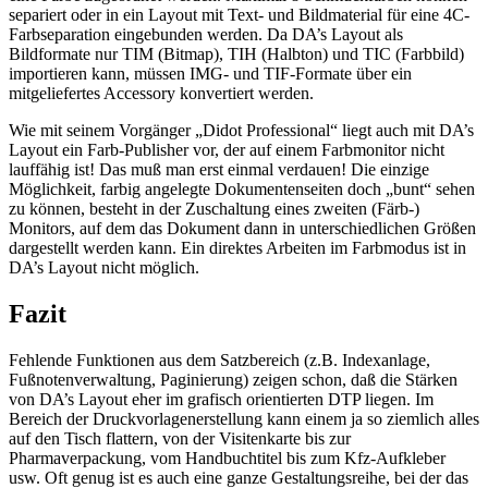
separiert oder in ein Layout mit Text- und Bildmaterial für eine 4C-
Farbseparation eingebunden werden. Da DA’s Layout als
Bildformate nur TIM (Bitmap), TIH (Halbton) und TIC (Farbbild)
importieren kann, müssen IMG- und TIF-Formate über ein
mitgeliefertes Accessory konvertiert werden.
Wie mit seinem Vorgänger „Didot Professional“ liegt auch mit DA’s
Layout ein Farb-Publisher vor, der auf einem Farbmonitor nicht
lauffähig ist! Das muß man erst einmal verdauen! Die einzige
Möglichkeit, farbig angelegte Dokumentenseiten doch „bunt“ sehen
zu können, besteht in der Zuschaltung eines zweiten (Färb-)
Monitors, auf dem das Dokument dann in unterschiedlichen Größen
dargestellt werden kann. Ein direktes Arbeiten im Farbmodus ist in
DA’s Layout nicht möglich.
Fazit
Fehlende Funktionen aus dem Satzbereich (z.B. Indexanlage,
Fußnotenverwaltung, Paginierung) zeigen schon, daß die Stärken
von DA’s Layout eher im grafisch orientierten DTP liegen. Im
Bereich der Druckvorlagenerstellung kann einem ja so ziemlich alles
auf den Tisch flattern, von der Visitenkarte bis zur
Pharmaverpackung, vom Handbuchtitel bis zum Kfz-Aufkleber
usw. Oft genug ist es auch eine ganze Gestaltungsreihe, bei der das