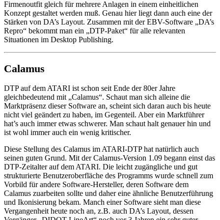
Firmenoutfit gleich für mehrere Anlagen in einem einheitlichen
Konzept gestaltet werden muß. Genau hier liegt dann auch eine der
Stärken von DA’s Layout. Zusammen mit der EBV-Software „DA’s
Repro“ bekommt man ein „DTP-Paket“ für alle relevanten
Situationen im Desktop Publishing.
Calamus
DTP auf dem ATARI ist schon seit Ende der 80er Jahre
gleichbedeutend mit „Calamus“. Schaut man sich alleine die
Marktpräsenz dieser Software an, scheint sich daran auch bis heute
nicht viel geändert zu haben, im Gegenteil. Aber ein Marktführer
hat’s auch immer etwas schwerer. Man schaut halt genauer hin und
ist wohl immer auch ein wenig kritischer.
Diese Stellung des Calamus im ATARI-DTP hat natürlich auch
seinen guten Grund. Mit der Calamus-Version 1.09 begann einst das
DTP-Zeitalter auf dem ATARI. Die leicht zugängliche und gut
strukturierte Benutzeroberfläche des Programms wurde schnell zum
Vorbild für andere Software-Hersteller, deren Software dem
Calamus zuarbeiten sollte und daher eine ähnliche Benutzerführung
und Ikonisierung bekam. Manch einer Software sieht man diese
Vergangenheit heute noch an, z.B. auch DA’s Layout, dessen
Vorgänger „DIDOT LineArt“ noch vor 3 Jahren ein sehr guter