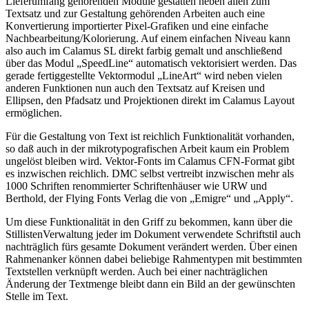
Lieferumfang gehörenden Module gestatten neben allen zum
Textsatz und zur Gestaltung gehörenden Arbeiten auch eine
Konvertierung importierter Pixel-Grafiken und eine einfache
Nachbearbeitung/Kolorierung. Auf einem einfachen Niveau kann
also auch im Calamus SL direkt farbig gemalt und anschließend
über das Modul „SpeedLine“ automatisch vektorisiert werden. Das
gerade fertiggestellte Vektormodul „LineArt“ wird neben vielen
anderen Funktionen nun auch den Textsatz auf Kreisen und
Ellipsen, den Pfadsatz und Projektionen direkt im Calamus Layout
ermöglichen.
Für die Gestaltung von Text ist reichlich Funktionalität vorhanden,
so daß auch in der mikrotypografischen Arbeit kaum ein Problem
ungelöst bleiben wird. Vektor-Fonts im Calamus CFN-Format gibt
es inzwischen reichlich. DMC selbst vertreibt inzwischen mehr als
1000 Schriften renommierter Schriftenhäuser wie URW und
Berthold, der Flying Fonts Verlag die von „Emigre“ und „Apply“.
Um diese Funktionalität in den Griff zu bekommen, kann über die
StillistenVerwaltung jeder im Dokument verwendete Schriftstil auch
nachträglich fürs gesamte Dokument verändert werden. Über einen
Rahmenanker können dabei beliebige Rahmentypen mit bestimmten
Textstellen verknüpft werden. Auch bei einer nachträglichen
Änderung der Textmenge bleibt dann ein Bild an der gewünschten
Stelle im Text.