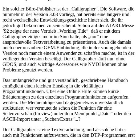
Ein solcher Büro-Publisher ist der „Calligrapher“. Die Software, die
nunmehr in der Version 3.03 vorliegt, hat bereits eine längere und
recht wechselhafte Entwicklungsgeschichte hinter sich, die ihr
jedoch gut bekommen zu sein scheint. Schon auf der ATARI-Messe
’92 zeigte der neue Vertrieb „Working Title“, daß er mit dem
Calligrapher einiges mehr im Sinn hatte, als „nur“ eine
anspruchsvolle Textverarbeitung zu präsentieren. Auch die damals
noch eher unsaubere GEM-Einbindung, die in der vorangehenden
Version noch manch einem Anwender zu schaffen machte, ist in der
vorliegenden Version beseitigt. Der Calligrapher läuft nun ohne
GDOS, und auch wichtige Accessories wie NVDI können ohne
Probleme genutzt werden.
Das umfangreiche und gut verständlich, geschriebene Handbuch
ermöglicht einen leichten Einstieg in die vielfältigen
Programmfunktionen. Über eine Online-Hilfe können kurze
Erläuterungen zu den einzelnen Programmfunktionen aufgerufen
werden. Die Menüeinträge sind dagegen etwas unverständlich
strukturiert, wer vermutet da schon die Funktion für eine
Seitenvorschau (Preview) unter dem Menüpunkt „Datei“ oder den
ASCII-Import unter „Suchen/Extras“...?
Der Calligrapher ist eine Textverarbeitung, und als solche hat er
auch mit Funktionen aufzuwarten, die in den DTP-Programmen erst