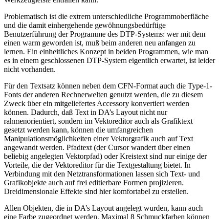
Problematisch ist die extrem unterschiedliche Programmoberfläche
und die damit einhergehende gewöhnungsbedürftige
Benutzerführung der Programme des DTP-Systems: wer mit dem
einen warm geworden ist, muß beim anderen neu anfangen zu
lernen. Ein einheitliches Konzept in beiden Programmen, wie man
es in einem geschlossenen DTP-System eigentlich erwartet, ist leider
nicht vorhanden.
Für den Textsatz können neben dem CFN-Format auch die Type-1-
Fonts der anderen Rechnerwelten genutzt werden, die zu diesem
Zweck über ein mitgeliefertes Accessory konvertiert werden
können. Dadurch, daß Text in DA’s Layout nicht nur
rahmenorientiert, sondern im Vektoreditor auch als Grafiktext
gesetzt werden kann, können die umfangreichen
Manipulationsmöglichkeiten einer Vektorgrafik auch auf Text
angewandt werden. Pfadtext (der Cursor wandert über einen
beliebig angelegten Vektorpfad) oder Kreistext sind nur einige der
Vorteile, die der Vektoreditor für die Textgestaltung bietet. In
Verbindung mit den Netztransformationen lassen sich Text- und
Grafikobjekte auch auf frei editierbare Formen projizieren.
Dreidimensionale Effekte sind hier komfortabel zu erstellen.
Allen Objekten, die in DA’s Layout angelegt wurden, kann auch
eine Farbe zugeordnet werden. Maximal 8 Schmuckfarben können