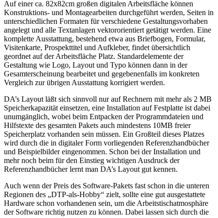
Auf einer ca. 82x82cm großen digitalen Arbeitsfläche können
Konstruktions- und Montagearbeiten durchgeführt werden, Seiten in
unterschiedlichen Formaten für verschiedene Gestaltungsvorhaben
angelegt und alle Textanlagen vektororientiert getätigt werden. Eine
komplette Ausstattung, bestehend etwa aus Briefbogen, Formular,
Visitenkarte, Prospekttitel und Aufkleber, findet übersichtlich
geordnet auf der Arbeitsfläche Platz. Standardelemente der
Gestaltung wie Logo, Layout und Typo können dann in der
Gesamterscheinung bearbeitet und gegebenenfalls im konkreten
Vergleich zur übrigen Ausstattung korrigiert werden.
DA’s Layout läßt sich sinnvoll nur auf Rechnern mit mehr als 2 MB
Speicherkapazität einsetzen, eine Installation auf Festplatte ist dabei
unumgänglich, wobei beim Entpacken der Programmdateien und
Hilfstexte des gesamten Pakets auch mindestens 10MB freier
Speicherplatz vorhanden sein müssen. Ein Großteil dieses Platzes
wird durch die in digitaler Form vorliegenden Referenzhandbücher
und Beispielbilder eingenommen. Schon bei der Installation und
mehr noch beim für den Einstieg wichtigen Ausdruck der
Referenzhandbücher lernt man DA’s Layout gut kennen.
Auch wenn der Preis des Software-Pakets fast schon in die unteren
Regionen des „DTP-als-Hobby“ zielt, sollte eine gut ausgestattete
Hardware schon vorhandenen sein, um die Arbeitstischatmosphäre
der Software richtig nutzen zu können. Dabei lassen sich durch die