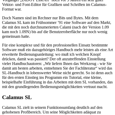
Vektor- und Font-Editor für Grafiken und Schriften im Calamus-
Format war.
Doch Namen sind im Rechner nur Bits und Bytes. Mit dem
Calamus SL kam im Frühsommer ’91 eine Software auf den Markt,
die mit den noch durchnumerierten Calami (nach der Version 1.09
kam noch 1.09N) bis auf die Benutzeroberfläche nur noch wenig
gemeinsam hatte.
Für eine komplexe und für den professionellen Einsatz bestimmte
Software muß ein dazugehöriges Handbuch mehr leisten als eine Art
erweiterte Bedienungsanleitung: wo muß ich welchen Knopf
drücken, damit was passiert? Der oft anzutreffenden Einstellung
vieler Handbuchautoren: „Wir liefern Ihnen das Werkzeug - wie Sie
damit am besten arbeiten, entnehmen Sie der Fachliteratur“ wird das
SL-Handbuch in lobenswerter Weise nicht gerecht. So ist denn auch
für den ersten Einstieg ins Programm ein Tutorial, eine kleine,
beispielhafte Einführung in das Arbeiten mit dem SL vorhanden, das
mit den grundlegenden Bedienungsmöglichkeiten vertraut macht.
Calamus SL
Calamus SL zielt in seinem Funktionsumfang deutlich auf den
gehobenen Profibereich. Um seine Möglichkeiten adäquat zu