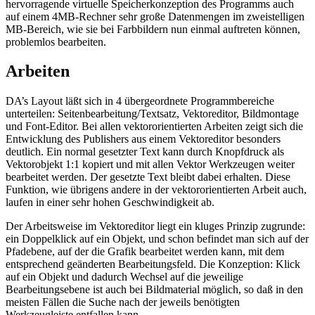
hervorragende virtuelle Speicherkonzeption des Programms auch
auf einem 4MB-Rechner sehr große Datenmengen im zweistelligen
MB-Bereich, wie sie bei Farbbildern nun einmal auftreten können,
problemlos bearbeiten.
Arbeiten
DA’s Layout läßt sich in 4 übergeordnete Programmbereiche
unterteilen: Seitenbearbeitung/Textsatz, Vektoreditor, Bildmontage
und Font-Editor. Bei allen vektororientierten Arbeiten zeigt sich die
Entwicklung des Publishers aus einem Vektoreditor besonders
deutlich. Ein normal gesetzter Text kann durch Knopfdruck als
Vektorobjekt 1:1 kopiert und mit allen Vektor Werkzeugen weiter
bearbeitet werden. Der gesetzte Text bleibt dabei erhalten. Diese
Funktion, wie übrigens andere in der vektororientierten Arbeit auch,
laufen in einer sehr hohen Geschwindigkeit ab.
Der Arbeitsweise im Vektoreditor liegt ein kluges Prinzip zugrunde:
ein Doppelklick auf ein Objekt, und schon befindet man sich auf der
Pfadebene, auf der die Grafik bearbeitet werden kann, mit dem
entsprechend geänderten Bearbeitungsfeld. Die Konzeption: Klick
auf ein Objekt und dadurch Wechsel auf die jeweilige
Bearbeitungsebene ist auch bei Bildmaterial möglich, so daß in den
meisten Fällen die Suche nach der jeweils benötigten
Werkzeugleiste entfallen kann.