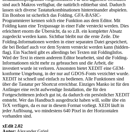
sind auch Makros verfügbar, die natürlich editierbar sind. Dadurch
lassen sich diverse Tastaturkombinationen hintereinander abspielen.
Ein Bonbon ist sicherlich das Folding. GFA-BASIC-
Programmierer kennen solch eine Funktion aus dem Editor. Mit
Folding kann eine Textpassage in einer Falte versteckt werden. Dies
erleichtert enorm die Übersicht, da so z.B. ein kompletter Absatz
zugedeckt werden kann. Sichtbar bleibt nur die erste Zeile. Die
Folding-Informationen werden in einer separaten Datei gespeichert,
die bei Bedarf auch vor dem System versteckt werden kann (hidden-
flag). Ein Nachteil gibt es allerdings bei Texten mit FoldingInfos.
Wird der Text in einem anderem Editor bearbeitet, sind die Folding-
Informationen nicht mehr zu gebrauchen und die Arbeit, die
investiert wurde ist verloren. Ansonsten bietet XEDIT eine GEM-
konforme Umgebung, in der nur auf GDOS-Fonts verzichtet wurde.
XEDIT ist schnell und einfach zu bedienen. Alle Funktionen sind
über die Tastatur per Shortcut erreichbar. Einziges Manko ist für den
Anfänger eine recht aufwendige Installation, die für den
Fortgeschrittenen jedoch gut ist, da dadurch ein persönlicher XEDIT
entsteht. Wer das Handbuch ausgedruckt haben will, sollte übe ein
TeX verfügen, da es nur in diesem Format vorliegt. XEDI läuft in
jeder Auflösung, wo mindestens 640 Pixel in der Horizontalen
vorhanden sind.
xEdit 2.02
Autor:
Alexander Gröpl