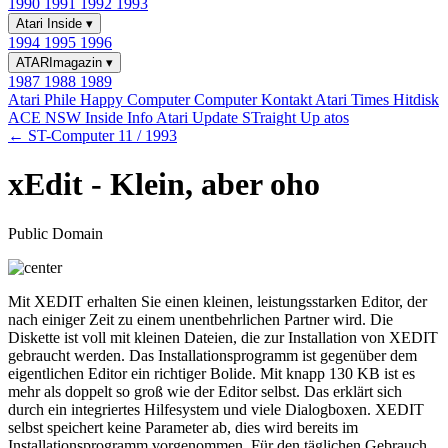
1990
1991
1992
1993
Atari Inside
▾
1994
1995
1996
ATARImagazin
▾
1987
1988
1989
Atari Phile
Happy Computer
Computer Kontakt
Atari Times
Hitdisk
ACE NSW Inside Info
Atari Update
STraight Up
atos
← ST-Computer 11 / 1993
xEdit - Klein, aber oho
Public Domain
Mit XEDIT erhalten Sie einen kleinen, leistungsstarken Editor, der
nach einiger Zeit zu einem unentbehrlichen Partner wird. Die
Diskette ist voll mit kleinen Dateien, die zur Installation von XEDIT
gebraucht werden. Das Installationsprogramm ist gegenüber dem
eigentlichen Editor ein richtiger Bolide. Mit knapp 130 KB ist es
mehr als doppelt so groß wie der Editor selbst. Das erklärt sich
durch ein integriertes Hilfesystem und viele Dialogboxen. XEDIT
selbst speichert keine Parameter ab, dies wird bereits im
Installationsprogramm vorgenommen. Für den täglichen Gebrauch