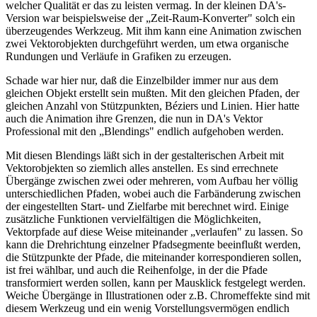
welcher Qualität er das zu leisten vermag. In der kleinen DA's-
Version war beispielsweise der „Zeit-Raum-Konverter" solch ein
überzeugendes Werkzeug. Mit ihm kann eine Animation zwischen
zwei Vektorobjekten durchgeführt werden, um etwa organische
Rundungen und Verläufe in Grafiken zu erzeugen.
Schade war hier nur, daß die Einzelbilder immer nur aus dem
gleichen Objekt erstellt sein mußten. Mit den gleichen Pfaden, der
gleichen Anzahl von Stützpunkten, Béziers und Linien. Hier hatte
auch die Animation ihre Grenzen, die nun in DA's Vektor
Professional mit den „Blendings" endlich aufgehoben werden.
Mit diesen Blendings läßt sich in der gestalterischen Arbeit mit
Vektorobjekten so ziemlich alles anstellen. Es sind errechnete
Übergänge zwischen zwei oder mehreren, vom Aufbau her völlig
unterschiedlichen Pfaden, wobei auch die Farbänderung zwischen
der eingestellten Start- und Zielfarbe mit berechnet wird. Einige
zusätzliche Funktionen vervielfältigen die Möglichkeiten,
Vektorpfade auf diese Weise miteinander „verlaufen" zu lassen. So
kann die Drehrichtung einzelner Pfadsegmente beeinflußt werden,
die Stützpunkte der Pfade, die miteinander korrespondieren sollen,
ist frei wählbar, und auch die Reihenfolge, in der die Pfade
transformiert werden sollen, kann per Mausklick festgelegt werden.
Weiche Übergänge in Illustrationen oder z.B. Chromeffekte sind mit
diesem Werkzeug und ein wenig Vorstellungsvermögen endlich