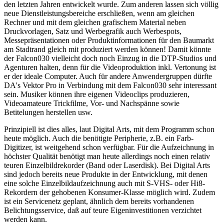
den letzten Jahren entwickelt wurde. Zum anderen lassen sich völlig
neue Dienstleistungsbereiche erschließen, wenn am gleichen
Rechner und mit dem gleichen grafischem Material neben
Druckvorlagen, Satz und Werbegrafik auch Werbespots,
Messepräsentationen oder Produktinformationen für den Baumarkt
am Stadtrand gleich mit produziert werden können! Damit könnte
der Falcon030 vielleicht doch noch Einzug in die DTP-Studios und
Agenturen halten, denn für die Videoproduktion inkl. Vertonung ist
er der ideale Computer. Auch für andere Anwendergruppen dürfte
DA's Vektor Pro in Verbindung mit dem Falcon030 sehr interessant
sein. Musiker können ihre eigenen Videoclips produzieren,
Videoamateure Trickfilme, Vor- und Nachspänne sowie
Betitelungen herstellen usw.
Prinzipiell ist dies alles, laut Digital Arts, mit dem Programm schon
heute möglich. Auch die benötigte Peripherie, z.B. ein Farb-
Digitizer, ist weitgehend schon verfügbar. Für die Aufzeichnung in
höchster Qualität benötigt man heute allerdings noch einen relativ
teuren Einzelbildrekorder (Band oder Laserdisk). Bei Digital Arts
sind jedoch bereits neue Produkte in der Entwicklung, mit denen
eine solche Einzelbildaufzeichnung auch mit S-VHS- oder Hi8-
Rekordern der gehobenen Konsumer-Klasse möglich wird. Zudem
ist ein Servicenetz geplant, ähnlich dem bereits vorhandenen
Belichtungsservice, daß auf teure Eigeninvestitionen verzichtet
werden kann.