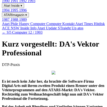
1990
1991
1992
1993
Atari Inside
▾
1994
1995
1996
ATARImagazin
▾
1987
1988
1989
Atari Phile
Happy Computer
Computer Kontakt
Atari Times
Hitdisk
ACE NSW Inside Info
Atari Update
STraight Up
atos
← ST-Computer 12 / 1993
Kurz vorgestellt: DA's Vektor
Professional
DTP-Praxis
Es ist noch kein Jahr her, da brachte die Software-Firma
Digital Arts mit ihrem zweiten Produkt einen Renner unter den
Vektorprogrammen auf den ATARI-Markt: DA's Vektor.
Rechtzeitig zum Weihnachtsgeschäft folgt nun mit DA's Vektor
Professional die Fortsetzung.
Bei der Arbeit mit Blendings und Verläufen können Varianten