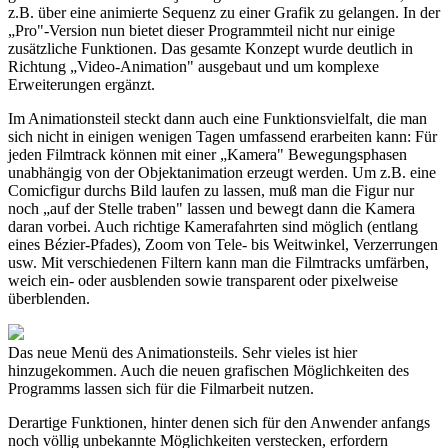
z.B. über eine animierte Sequenz zu einer Grafik zu gelangen. In der
„Pro"-Version nun bietet dieser Programmteil nicht nur einige
zusätzliche Funktionen. Das gesamte Konzept wurde deutlich in
Richtung „Video-Animation" ausgebaut und um komplexe
Erweiterungen ergänzt.
Im Animationsteil steckt dann auch eine Funktionsvielfalt, die man
sich nicht in einigen wenigen Tagen umfassend erarbeiten kann: Für
jeden Filmtrack können mit einer „Kamera" Bewegungsphasen
unabhängig von der Objektanimation erzeugt werden. Um z.B. eine
Comicfigur durchs Bild laufen zu lassen, muß man die Figur nur
noch „auf der Stelle traben" lassen und bewegt dann die Kamera
daran vorbei. Auch richtige Kamerafahrten sind möglich (entlang
eines Bézier-Pfades), Zoom von Tele- bis Weitwinkel, Verzerrungen
usw. Mit verschiedenen Filtern kann man die Filmtracks umfärben,
weich ein- oder ausblenden sowie transparent oder pixelweise
überblenden.
Das neue Menü des Animationsteils. Sehr vieles ist hier
hinzugekommen. Auch die neuen grafischen Möglichkeiten des
Programms lassen sich für die Filmarbeit nutzen.
Derartige Funktionen, hinter denen sich für den Anwender anfangs
noch völlig unbekannte Möglichkeiten verstecken, erfordern