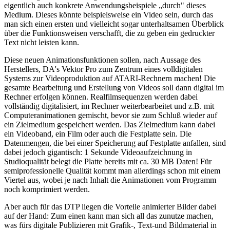
eigentlich auch konkrete Anwendungsbeispiele „durch" dieses
Medium. Dieses könnte beispielsweise ein Video sein, durch das
man sich einen ersten und vielleicht sogar unterhaltsamen Überblick
über die Funktionsweisen verschafft, die zu geben ein gedruckter
Text nicht leisten kann.
Diese neuen Animationsfunktionen sollen, nach Aussage des
Herstellers, DA's Vektor Pro zum Zentrum eines volldigitalen
Systems zur Videoproduktion auf ATARI-Rechnern machen! Die
gesamte Bearbeitung und Erstellung von Videos soll dann digital im
Rechner erfolgen können. Realfilmsequenzen werden dabei
vollständig digitalisiert, im Rechner weiterbearbeitet und z.B. mit
Computeranimationen gemischt, bevor sie zum Schluß wieder auf
ein Zielmedium gespeichert werden. Das Zielmedium kann dabei
ein Videoband, ein Film oder auch die Festplatte sein. Die
Datenmengen, die bei einer Speicherung auf Festplatte anfallen, sind
dabei jedoch gigantisch: 1 Sekunde Videoaufzeichnung in
Studioqualität belegt die Platte bereits mit ca. 30 MB Daten! Für
semiprofessionelle Qualität kommt man allerdings schon mit einem
Viertel aus, wobei je nach Inhalt die Animationen vom Programm
noch komprimiert werden.
Aber auch für das DTP liegen die Vorteile animierter Bilder dabei
auf der Hand: Zum einen kann man sich all das zunutze machen,
was fürs digitale Publizieren mit Grafik-, Text-und Bildmaterial in