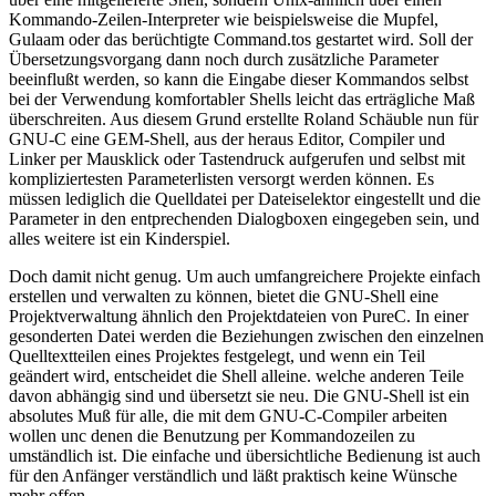
Kommando-Zeilen-Interpreter wie beispielsweise die Mupfel,
Gulaam oder das berüchtigte Command.tos gestartet wird. Soll der
Übersetzungsvorgang dann noch durch zusätzliche Parameter
beeinflußt werden, so kann die Eingabe dieser Kommandos selbst
bei der Verwendung komfortabler Shells leicht das erträgliche Maß
überschreiten. Aus diesem Grund erstellte Roland Schäuble nun für
GNU-C eine GEM-Shell, aus der heraus Editor, Compiler und
Linker per Mausklick oder Tastendruck aufgerufen und selbst mit
kompliziertesten Parameterlisten versorgt werden können. Es
müssen lediglich die Quelldatei per Dateiselektor eingestellt und die
Parameter in den entprechenden Dialogboxen eingegeben sein, und
alles weitere ist ein Kinderspiel.
Doch damit nicht genug. Um auch umfangreichere Projekte einfach
erstellen und verwalten zu können, bietet die GNU-Shell eine
Projektverwaltung ähnlich den Projektdateien von PureC. In einer
gesonderten Datei werden die Beziehungen zwischen den einzelnen
Quelltextteilen eines Projektes festgelegt, und wenn ein Teil
geändert wird, entscheidet die Shell alleine. welche anderen Teile
davon abhängig sind und übersetzt sie neu. Die GNU-Shell ist ein
absolutes Muß für alle, die mit dem GNU-C-Compiler arbeiten
wollen unc denen die Benutzung per Kommandozeilen zu
umständlich ist. Die einfache und übersichtliche Bedienung ist auch
für den Anfänger verständlich und läßt praktisch keine Wünsche
mehr offen.