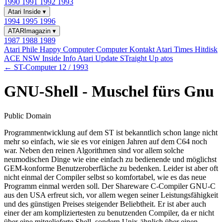
1990
1991
1992
1993
Atari Inside
▾
1994
1995
1996
ATARImagazin
▾
1987
1988
1989
Atari Phile
Happy Computer
Computer Kontakt
Atari Times
Hitdisk
ACE NSW Inside Info
Atari Update
STraight Up
atos
← ST-Computer 12 / 1993
GNU-Shell - Muschel fürs Gnu
Public Domain
Programmentwicklung auf dem ST ist bekanntlich schon lange nicht
mehr so einfach, wie sie es vor einigen Jahren auf dem C64 noch
war. Neben den reinen Algorithmen sind vor allem solche
neumodischen Dinge wie eine einfach zu bedienende und möglichst
GEM-konforme Benutzeroberfläche zu bedenken. Leider ist aber oft
nicht einmal der Compiler selbst so komfortabel, wie es das neue
Programm einmal werden soll. Der Shareware C-Compiler GNU-C
aus den USA erfreut sich, vor allem wegen seiner Leistungsfähigkeit
und des günstigen Preises steigender Beliebtheit. Er ist aber auch
einer der am kompliziertesten zu benutzenden Compiler, da er nicht
über eine mitgelieferte Shell, sondern Unix-ähnlich über einen