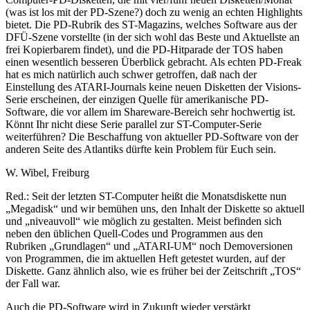
(was ist los mit der PD-Szene?) doch zu wenig an echten Highlights
bietet. Die PD-Rubrik des ST-Magazins, welches Software aus der
DFÜ-Szene vorstellte (in der sich wohl das Beste und Aktuellste an
frei Kopierbarem findet), und die PD-Hitparade der TOS haben
einen wesentlich besseren Überblick gebracht. Als echten PD-Freak
hat es mich natürlich auch schwer getroffen, daß nach der
Einstellung des ATARI-Journals keine neuen Disketten der Visions-
Serie erscheinen, der einzigen Quelle für amerikanische PD-
Software, die vor allem im Shareware-Bereich sehr hochwertig ist.
Könnt Ihr nicht diese Serie parallel zur ST-Computer-Serie
weiterführen? Die Beschaffung von aktueller PD-Software von der
anderen Seite des Atlantiks dürfte kein Problem für Euch sein.
W. Wibel, Freiburg
Red.: Seit der letzten ST-Computer heißt die Monatsdiskette nun
„Megadisk“ und wir bemühen uns, den Inhalt der Diskette so aktuell
und „niveauvoll“ wie möglich zu gestalten. Meist befinden sich
neben den üblichen Quell-Codes und Programmen aus den
Rubriken „Grundlagen“ und „ATARI-UM“ noch Demoversionen
von Programmen, die im aktuellen Heft getestet wurden, auf der
Diskette. Ganz ähnlich also, wie es früher bei der Zeitschrift „TOS“
der Fall war.
Auch die PD-Software wird in Zukunft wieder verstärkt