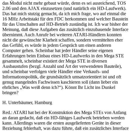
das Modul nicht mehr gebaut würde, denn es sei ausreichend, TOS
2.06 und den AJAX einzusetzen (und natürlich ein HD-Laufwerk).
Das hat mich stutzig gemacht, da ich mich frage, wo auf einmal die
16 MHz Arbeitstakt für den FDC herkommen und welcher Baustein
für das Umschalten auf HD-Betrieb zuständig ist. Ich war bisher der
Meinung, daß diese Aufgaben das zusätzlich einzubauende Interface
übernimmt. Auch Anrufe bei weiteren ATARI-Händlern konnten
nicht die gewünschte Klarheit schaffen, sondern vermittelten eher
das Gefühl, es würde in jedem Gespräch um einen anderen
Computer gehen. Scheinbar hat jeder Händler seine eigenen
Erfahrungen beim Einbau eines HD-Laufwerks in den Mega STE
gesammelt, scheinbar existiert der Mega STE in diversen
Ausbaustufen (bezgl. Anzahl und Art der verwendeten Bauteile),
und scheinbar verfolgen viele Händler eine Verkaufs- und
Informationspolitik, die grundsätzlich umsatzorientiert ist und oft
genug mangelndes Fachwissen kaschieren soll (dann lieber ein
ehrliches „Was weiß denn ich?“). Könnt Ihr Licht ins Dunkel
bringen?
H. Unterbäumer, Hamburg
Red.: ATARI hat bei der Konstruktion des Mega STEs von Anfang
an daran gedacht, daß ein HD-fähiges Laufwerk betrieben werden
kann. Allerdings waren die ersten ausgelieferten Geräte in dieser
Beziehung fehlerhaft, was dazu führte, daß ein zusätzliches Interface