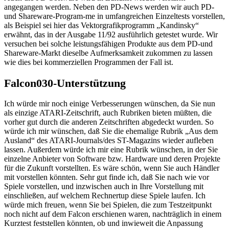
angegangen werden. Neben den PD-News werden wir auch PD-
und Shareware-Program-me in umfangreichen Einzeltests vorstellen,
als Beispiel sei hier das Vektorgrafikprogramm „Kandinsky“
erwähnt, das in der Ausgabe 11/92 ausführlich getestet wurde. Wir
versuchen bei solche leistungsfähigen Produkte aus dem PD-und
Shareware-Markt dieselbe Aufmerksamkeit zukommen zu lassen
wie dies bei kommerziellen Programmen der Fall ist.
Falcon030-Unterstützung
Ich würde mir noch einige Verbesserungen wünschen, da Sie nun
als einzige ATARI-Zeitschrift, auch Rubriken bieten müßten, die
vorher gut durch die anderen Zeitschriften abgedeckt wurden. So
würde ich mir wünschen, daß Sie die ehemalige Rubrik „Aus dem
Ausland“ des ATARI-Journals/des ST-Magazins wieder aufleben
lassen. Außerdem würde ich mir eine Rubrik wünschen, in der Sie
einzelne Anbieter von Software bzw. Hardware und deren Projekte
für die Zukunft vorstellten. Es wäre schön, wenn Sie auch Händler
mit vorstellen könnten. Sehr gut finde ich, daß Sie nach wie vor
Spiele vorstellen, und inzwischen auch in Ihre Vorstellung mit
einschließen, auf welchem Rechnertup diese Spiele laufen. Ich
würde mich freuen, wenn Sie bei Spielen, die zum Testzeitpunkt
noch nicht auf dem Falcon erschienen waren, nachträglich in einem
Kurztest feststellen könnten, ob und inwieweit die Anpassung