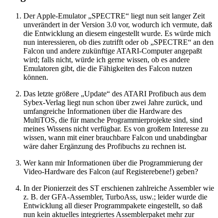
Der Apple-Emulator „SPECTRE“ liegt nun seit langer Zeit
unverändert in der Version 3.0 vor, wodurch ich vermute, daß
die Entwicklung an diesem eingestellt wurde. Es würde mich
nun interessieren, ob dies zutrifft oder ob „SPECTRE“ an den
Falcon und andere zukünftige ATARI-Computer angepaßt
wird; falls nicht, würde ich gerne wissen, ob es andere
Emulatoren gibt, die die Fähigkeiten des Falcon nutzen
können.
Das letzte größere „Update“ des ATARI Profibuch aus dem
Sybex-Verlag liegt nun schon über zwei Jahre zurück, und
umfangreiche Informationen über die Hardware des
MultiTOS, die für manche Programmierprojekte sind, sind
meines Wissens nicht verfügbar. Es von großem Interesse zu
wissen, wann mit einer brauchbare Falcon und unabdingbar
wäre daher Ergänzung des Profibuchs zu rechnen ist.
Wer kann mir Informationen über die Programmierung der
Video-Hardware des Falcon (auf Registerebene!) geben?
In der Pionierzeit des ST erschienen zahlreiche Assembler wie
z. B. der GFA-Assembler, TurboAss, usw.; leider wurde die
Entwicklung all dieser Programmpakete eingestellt, so daß
nun kein aktuelles integriertes Assemblerpaket mehr zur