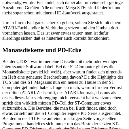
notwendig wurde. Es handelt sich dabei aber um eine sehr geringe
Anzahl von Geräten. Alle neueren Mega STEs sind fehlerfrei und
meist sogar schon mit einem HD-Laufwerk ausgestattet.
Um in Ihrem Fall ganz sicher zu gehen, sollten Sie sich mit einem
ATARI-Fachhändler in Verbindung setzen und den Umbau dort
vornehmen lassen. Das ist zwar etwas teurer, man ist dafür
allerdings sicher, daß es hinterher auch korrekt funktioniert.
Monatsdiskette und PD-Ecke
Bei der „TOS“ war immer eine Diskette mit mehr oder weniger
interessanter Software dabei. Bei der ST-Computer gibt es die
Monatsdiskette (soviel ich weiß), aber warum findet sich nirgends
im Heft eine genauere Beschreibung davon? Da die Highlights der
TOS und des ST-Magazins nun ein neues zu Hause in der ST-
Computer gefunden haben, frage ich mich, warum Ihr den Verlust
der dritten ATARI-Zeitschrift, des ATARI-Journals, das uns als
erstes dieses Jahr verlorenging, nicht versucht habt wettzumachen,
sprich den wirklich miesen PD-Teil der ST-Computer etwas
aufzumöbeln. Die Berichte, die man bei Euch findet, sind doch
etwas zu sehr auf die ST-Computer-eigene PD-Serie ausgerichtet.
Bei den in der PD-Ecke auf einer mickrigen Seite vorgestellten
Programmen handelt es sich immer um das Beste der letzten ST-
Computer-PD-Disketten, die mit vier/fünf neuen Disketten/Monat