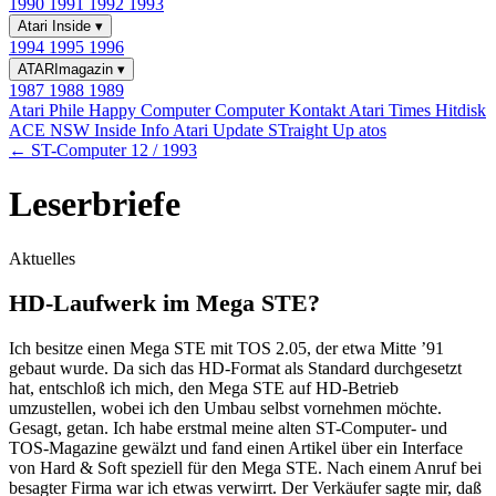
1990
1991
1992
1993
Atari Inside
▾
1994
1995
1996
ATARImagazin
▾
1987
1988
1989
Atari Phile
Happy Computer
Computer Kontakt
Atari Times
Hitdisk
ACE NSW Inside Info
Atari Update
STraight Up
atos
← ST-Computer 12 / 1993
Leserbriefe
Aktuelles
HD-Laufwerk im Mega STE?
Ich besitze einen Mega STE mit TOS 2.05, der etwa Mitte ’91
gebaut wurde. Da sich das HD-Format als Standard durchgesetzt
hat, entschloß ich mich, den Mega STE auf HD-Betrieb
umzustellen, wobei ich den Umbau selbst vornehmen möchte.
Gesagt, getan. Ich habe erstmal meine alten ST-Computer- und
TOS-Magazine gewälzt und fand einen Artikel über ein Interface
von Hard & Soft speziell für den Mega STE. Nach einem Anruf bei
besagter Firma war ich etwas verwirrt. Der Verkäufer sagte mir, daß