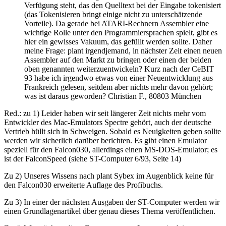
Verfügung steht, das den Quelltext bei der Eingabe tokenisiert
(das Tokenisieren bringt einige nicht zu unterschätzende
Vorteile). Da gerade bei ATARI-Rechnern Assembler eine
wichtige Rolle unter den Programmiersprachen spielt, gibt es
hier ein gewisses Vakuum, das gefüllt werden sollte. Daher
meine Frage: plant irgendjemand, in nächster Zeit einen neuen
Assembler auf den Markt zu bringen oder einen der beiden
oben genannten weiterzuentwickeln? Kurz nach der CeBIT
93 habe ich irgendwo etwas von einer Neuentwicklung aus
Frankreich gelesen, seitdem aber nichts mehr davon gehört;
was ist daraus geworden? Christian F., 80803 München
Red.: zu 1) Leider haben wir seit längerer Zeit nichts mehr vom
Entwickler des Mac-Emulators Spectre gehört, auch der deutsche
Vertrieb hüllt sich in Schweigen. Sobald es Neuigkeiten geben sollte
werden wir sicherlich darüber berichten. Es gibt einen Emulator
speziell für den Falcon030, allerdings einen MS-DOS-Emulator; es
ist der FalconSpeed (siehe ST-Computer 6/93, Seite 14)
Zu 2) Unseres Wissens nach plant Sybex im Augenblick keine für
den Falcon030 erweiterte Auflage des Profibuchs.
Zu 3) In einer der nächsten Ausgaben der ST-Computer werden wir
einen Grundlagenartikel über genau dieses Thema veröffentlichen.