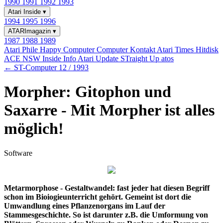
1990
1991
1992
1993
Atari Inside
▾
1994
1995
1996
ATARImagazin
▾
1987
1988
1989
Atari Phile
Happy Computer
Computer Kontakt
Atari Times
Hitdisk
ACE NSW Inside Info
Atari Update
STraight Up
atos
← ST-Computer 12 / 1993
Morpher: Gitophon und
Saxarre - Mit Morpher ist alles
möglich!
Software
Metarmorphose - Gestaltwandel: fast jeder hat diesen Begriff
schon im Bioiogieunterricht gehört. Gemeint ist dort die
Umwandlung eines Pflanzenorgans im Lauf der
Stammesgeschichte. So ist darunter z.B. die Umformung von