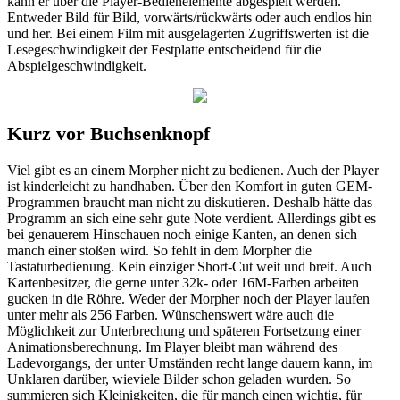
kann er über die Player-Bedienelemente abgespielt werden.
Entweder Bild für Bild, vorwärts/rückwärts oder auch endlos hin
und her. Bei einem Film mit ausgelagerten Zugriffswerten ist die
Lesegeschwindigkeit der Festplatte entscheidend für die
Abspielgeschwindigkeit.
Kurz vor Buchsenknopf
Viel gibt es an einem Morpher nicht zu bedienen. Auch der Player
ist kinderleicht zu handhaben. Über den Komfort in guten GEM-
Programmen braucht man nicht zu diskutieren. Deshalb hätte das
Programm an sich eine sehr gute Note verdient. Allerdings gibt es
bei genauerem Hinschauen noch einige Kanten, an denen sich
manch einer stoßen wird. So fehlt in dem Morpher die
Tastaturbedienung. Kein einziger Short-Cut weit und breit. Auch
Kartenbesitzer, die gerne unter 32k- oder 16M-Farben arbeiten
gucken in die Röhre. Weder der Morpher noch der Player laufen
unter mehr als 256 Farben. Wünschenswert wäre auch die
Möglichkeit zur Unterbrechung und späteren Fortsetzung einer
Animationsberechnung. Im Player bleibt man während des
Ladevorgangs, der unter Umständen recht lange dauern kann, im
Unklaren darüber, wieviele Bilder schon geladen wurden. So
summieren sich Kleinigkeiten, die für manch einen wichtig, für