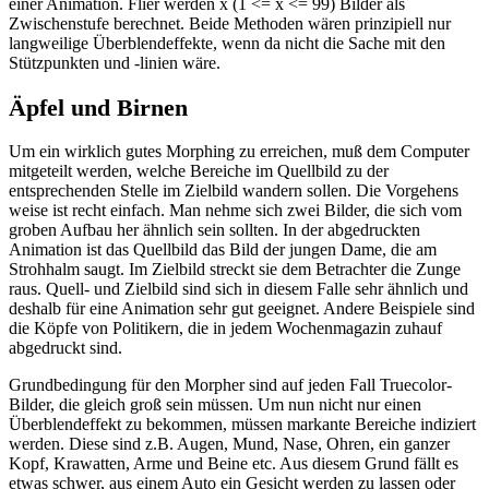
einer Animation. Flier werden x (1 <= x <= 99) Bilder als
Zwischenstufe berechnet. Beide Methoden wären prinzipiell nur
langweilige Überblendeffekte, wenn da nicht die Sache mit den
Stützpunkten und -linien wäre.
Äpfel und Birnen
Um ein wirklich gutes Morphing zu erreichen, muß dem Computer
mitgeteilt werden, welche Bereiche im Quellbild zu der
entsprechenden Stelle im Zielbild wandern sollen. Die Vorgehens
weise ist recht einfach. Man nehme sich zwei Bilder, die sich vom
groben Aufbau her ähnlich sein sollten. In der abgedruckten
Animation ist das Quellbild das Bild der jungen Dame, die am
Strohhalm saugt. Im Zielbild streckt sie dem Betrachter die Zunge
raus. Quell- und Zielbild sind sich in diesem Falle sehr ähnlich und
deshalb für eine Animation sehr gut geeignet. Andere Beispiele sind
die Köpfe von Politikern, die in jedem Wochenmagazin zuhauf
abgedruckt sind.
Grundbedingung für den Morpher sind auf jeden Fall Truecolor-
Bilder, die gleich groß sein müssen. Um nun nicht nur einen
Überblendeffekt zu bekommen, müssen markante Bereiche indiziert
werden. Diese sind z.B. Augen, Mund, Nase, Ohren, ein ganzer
Kopf, Krawatten, Arme und Beine etc. Aus diesem Grund fällt es
etwas schwer, aus einem Auto ein Gesicht werden zu lassen oder