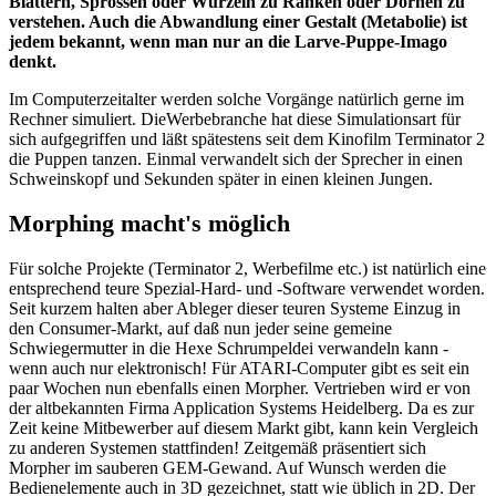
Blättern, Sprossen oder Wurzeln zu Ranken oder Dornen zu
verstehen. Auch die Abwandlung einer Gestalt (Metabolie) ist
jedem bekannt, wenn man nur an die Larve-Puppe-Imago
denkt.
Im Computerzeitalter werden solche Vorgänge natürlich gerne im
Rechner simuliert. DieWerbebranche hat diese Simulationsart für
sich aufgegriffen und läßt spätestens seit dem Kinofilm Terminator 2
die Puppen tanzen. Einmal verwandelt sich der Sprecher in einen
Schweinskopf und Sekunden später in einen kleinen Jungen.
Morphing macht's möglich
Für solche Projekte (Terminator 2, Werbefilme etc.) ist natürlich eine
entsprechend teure Spezial-Hard- und -Software verwendet worden.
Seit kurzem halten aber Ableger dieser teuren Systeme Einzug in
den Consumer-Markt, auf daß nun jeder seine gemeine
Schwiegermutter in die Hexe Schrumpeldei verwandeln kann -
wenn auch nur elektronisch! Für ATARI-Computer gibt es seit ein
paar Wochen nun ebenfalls einen Morpher. Vertrieben wird er von
der altbekannten Firma Application Systems Heidelberg. Da es zur
Zeit keine Mitbewerber auf diesem Markt gibt, kann kein Vergleich
zu anderen Systemen stattfinden! Zeitgemäß präsentiert sich
Morpher im sauberen GEM-Gewand. Auf Wunsch werden die
Bedienelemente auch in 3D gezeichnet, statt wie üblich in 2D. Der