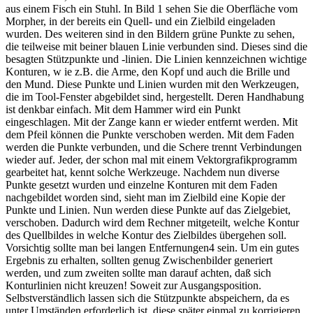
aus einem Fisch ein Stuhl. In Bild 1 sehen Sie die Oberfläche vom
Morpher, in der bereits ein Quell- und ein Zielbild eingeladen
wurden. Des weiteren sind in den Bildern grüne Punkte zu sehen,
die teilweise mit beiner blauen Linie verbunden sind. Dieses sind die
besagten Stützpunkte und -linien. Die Linien kennzeichnen wichtige
Konturen, w ie z.B. die Arme, den Kopf und auch die Brille und
den Mund. Diese Punkte und Linien wurden mit den Werkzeugen,
die im Tool-Fenster abgebildet sind, hergestellt. Deren Handhabung
ist denkbar einfach. Mit dem Hammer wird ein Punkt
eingeschlagen. Mit der Zange kann er wieder entfernt werden. Mit
dem Pfeil können die Punkte verschoben werden. Mit dem Faden
werden die Punkte verbunden, und die Schere trennt Verbindungen
wieder auf. Jeder, der schon mal mit einem Vektorgrafikprogramm
gearbeitet hat, kennt solche Werkzeuge. Nachdem nun diverse
Punkte gesetzt wurden und einzelne Konturen mit dem Faden
nachgebildet worden sind, sieht man im Zielbild eine Kopie der
Punkte und Linien. Nun werden diese Punkte auf das Zielgebiet,
verschoben. Dadurch wird dem Rechner mitgeteilt, welche Kontur
des Quellbildes in welche Kontur des Zielbildes übergehen soll.
Vorsichtig sollte man bei langen Entfernungen4 sein. Um ein gutes
Ergebnis zu erhalten, sollten genug Zwischenbilder generiert
werden, und zum zweiten sollte man darauf achten, daß sich
Konturlinien nicht kreuzen! Soweit zur Ausgangsposition.
Selbstverständlich lassen sich die Stützpunkte abspeichern, da es
unter Umständen erforderlich ist, diese später einmal zu korrigieren.