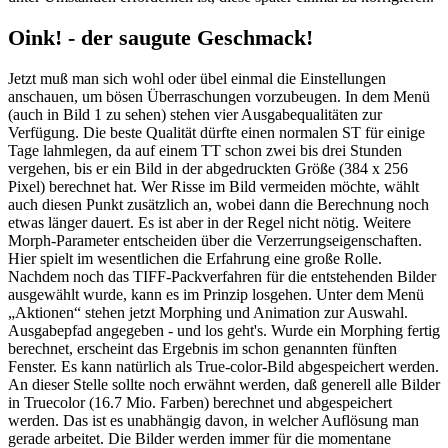
Oink! - der saugute Geschmack!
Jetzt muß man sich wohl oder übel einmal die Einstellungen
anschauen, um bösen Überraschungen vorzubeugen. In dem Menü
(auch in Bild 1 zu sehen) stehen vier Ausgabequalitäten zur
Verfügung. Die beste Qualität dürfte einen normalen ST für einige
Tage lahmlegen, da auf einem TT schon zwei bis drei Stunden
vergehen, bis er ein Bild in der abgedruckten Größe (384 x 256
Pixel) berechnet hat. Wer Risse im Bild vermeiden möchte, wählt
auch diesen Punkt zusätzlich an, wobei dann die Berechnung noch
etwas länger dauert. Es ist aber in der Regel nicht nötig. Weitere
Morph-Parameter entscheiden über die Verzerrungseigenschaften.
Hier spielt im wesentlichen die Erfahrung eine große Rolle.
Nachdem noch das TIFF-Packverfahren für die entstehenden Bilder
ausgewählt wurde, kann es im Prinzip losgehen. Unter dem Menü
„Aktionen“ stehen jetzt Morphing und Animation zur Auswahl.
Ausgabepfad angegeben - und los geht's. Wurde ein Morphing fertig
berechnet, erscheint das Ergebnis im schon genannten fünften
Fenster. Es kann natürlich als True-color-Bild abgespeichert werden.
An dieser Stelle sollte noch erwähnt werden, daß generell alle Bilder
in Truecolor (16.7 Mio. Farben) berechnet und abgespeichert
werden. Das ist es unabhängig davon, in welcher Auflösung man
gerade arbeitet. Die Bilder werden immer für die momentane