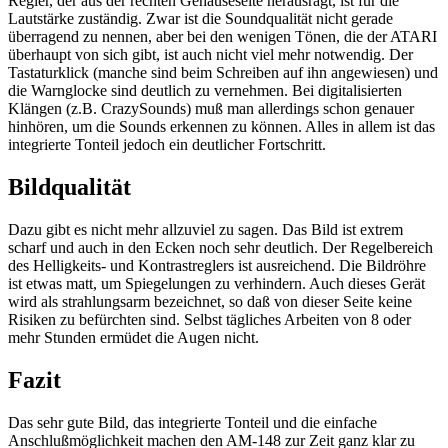
Regler, der aus der rechten Gehäuseseite herausragt, ist für die
Lautstärke zuständig. Zwar ist die Soundqualität nicht gerade
überragend zu nennen, aber bei den wenigen Tönen, die der ATARI
überhaupt von sich gibt, ist auch nicht viel mehr notwendig. Der
Tastaturklick (manche sind beim Schreiben auf ihn angewiesen) und
die Warnglocke sind deutlich zu vernehmen. Bei digitalisierten
Klängen (z.B. CrazySounds) muß man allerdings schon genauer
hinhören, um die Sounds erkennen zu können. Alles in allem ist das
integrierte Tonteil jedoch ein deutlicher Fortschritt.
Bildqualität
Dazu gibt es nicht mehr allzuviel zu sagen. Das Bild ist extrem
scharf und auch in den Ecken noch sehr deutlich. Der Regelbereich
des Helligkeits- und Kontrastreglers ist ausreichend. Die Bildröhre
ist etwas matt, um Spiegelungen zu verhindern. Auch dieses Gerät
wird als strahlungsarm bezeichnet, so daß von dieser Seite keine
Risiken zu befürchten sind. Selbst tägliches Arbeiten von 8 oder
mehr Stunden ermüdet die Augen nicht.
Fazit
Das sehr gute Bild, das integrierte Tonteil und die einfache
Anschlußmöglichkeit machen den AM-148 zur Zeit ganz klar zu