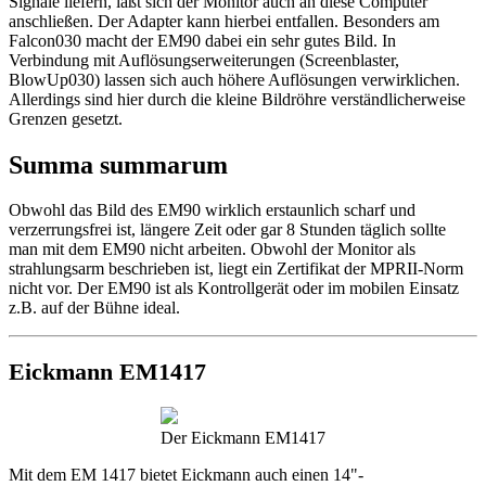
Signale liefern, läßt sich der Monitor auch an diese Computer
anschließen. Der Adapter kann hierbei entfallen. Besonders am
Falcon030 macht der EM90 dabei ein sehr gutes Bild. In
Verbindung mit Auflösungserweiterungen (Screenblaster,
BlowUp030) lassen sich auch höhere Auflösungen verwirklichen.
Allerdings sind hier durch die kleine Bildröhre verständlicherweise
Grenzen gesetzt.
Summa summarum
Obwohl das Bild des EM90 wirklich erstaunlich scharf und
verzerrungsfrei ist, längere Zeit oder gar 8 Stunden täglich sollte
man mit dem EM90 nicht arbeiten. Obwohl der Monitor als
strahlungsarm beschrieben ist, liegt ein Zertifikat der MPRII-Norm
nicht vor. Der EM90 ist als Kontrollgerät oder im mobilen Einsatz
z.B. auf der Bühne ideal.
Eickmann EM1417
Der Eickmann EM1417
Mit dem EM 1417 bietet Eickmann auch einen 14"-