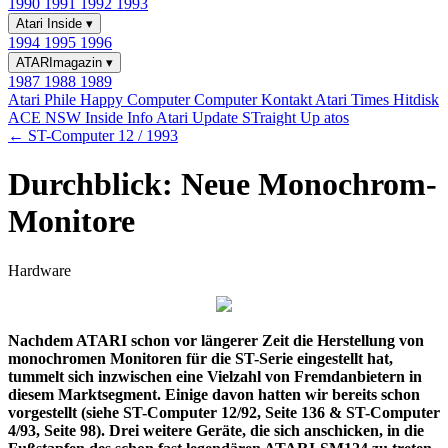
1990
1991
1992
1993
Atari Inside
▾
1994
1995
1996
ATARImagazin
▾
1987
1988
1989
Atari Phile
Happy Computer
Computer Kontakt
Atari Times
Hitdisk
ACE NSW Inside Info
Atari Update
STraight Up
atos
← ST-Computer 12 / 1993
Durchblick: Neue Monochrom-
Monitore
Hardware
Nachdem ATARI schon vor längerer Zeit die Herstellung von
monochromen Monitoren für die ST-Serie eingestellt hat,
tummelt sich inzwischen eine Vielzahl von Fremdanbietern in
diesem Marktsegment. Einige davon hatten wir bereits schon
vorgestellt (siehe ST-Computer 12/92, Seite 136 & ST-Computer
4/93, Seite 98). Drei weitere Geräte, die sich anschicken, in die