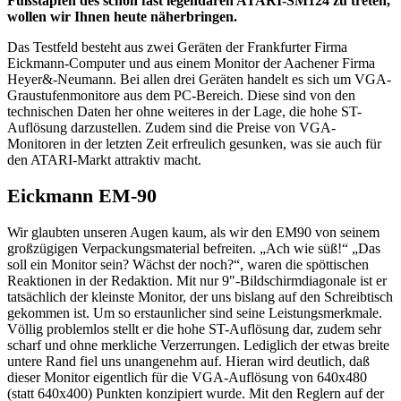
Fußstapfen des schon fast legendären ATARI-SM124 zu treten,
wollen wir Ihnen heute näherbringen.
Das Testfeld besteht aus zwei Geräten der Frankfurter Firma
Eickmann-Computer und aus einem Monitor der Aachener Firma
Heyer&-Neumann. Bei allen drei Geräten handelt es sich um VGA-
Graustufenmonitore aus dem PC-Bereich. Diese sind von den
technischen Daten her ohne weiteres in der Lage, die hohe ST-
Auflösung darzustellen. Zudem sind die Preise von VGA-
Monitoren in der letzten Zeit erfreulich gesunken, was sie auch für
den ATARI-Markt attraktiv macht.
Eickmann EM-90
Wir glaubten unseren Augen kaum, als wir den EM90 von seinem
großzügigen Verpackungsmaterial befreiten. „Ach wie süß!“ „Das
soll ein Monitor sein? Wächst der noch?“, waren die spöttischen
Reaktionen in der Redaktion. Mit nur 9"-Bildschirmdiagonale ist er
tatsächlich der kleinste Monitor, der uns bislang auf den Schreibtisch
gekommen ist. Um so erstaunlicher sind seine Leistungsmerkmale.
Völlig problemlos stellt er die hohe ST-Auflösung dar, zudem sehr
scharf und ohne merkliche Verzerrungen. Lediglich der etwas breite
untere Rand fiel uns unangenehm auf. Hieran wird deutlich, daß
dieser Monitor eigentlich für die VGA-Auflösung von 640x480
(statt 640x400) Punkten konzipiert wurde. Mit den Reglern auf der