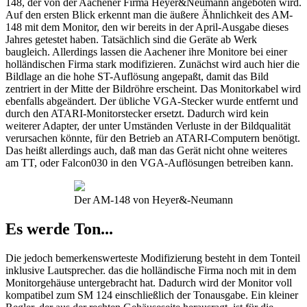
148, der von der Aachener Firma Heyer&Neumann angeboten wird.
Auf den ersten Blick erkennt man die äußere Ähnlichkeit des AM-
148 mit dem Monitor, den wir bereits in der April-Ausgabe dieses
Jahres getestet haben. Tatsächlich sind die Geräte ab Werk
baugleich. Allerdings lassen die Aachener ihre Monitore bei einer
holländischen Firma stark modifizieren. Zunächst wird auch hier die
Bildlage an die hohe ST-Auflösung angepaßt, damit das Bild
zentriert in der Mitte der Bildröhre erscheint. Das Monitorkabel wird
ebenfalls abgeändert. Der übliche VGA-Stecker wurde entfernt und
durch den ATARI-Monitorstecker ersetzt. Dadurch wird kein
weiterer Adapter, der unter Umständen Verluste in der Bildqualität
verursachen könnte, für den Betrieb an ATARI-Computern benötigt.
Das heißt allerdings auch, daß man das Gerät nicht ohne weiteres
am TT, oder Falcon030 in den VGA-Auflösungen betreiben kann.
Der AM-148 von Heyer&-Neumann
Es werde Ton...
Die jedoch bemerkenswerteste Modifizierung besteht in dem Tonteil
inklusive Lautsprecher. das die holländische Firma noch mit in dem
Monitorgehäuse untergebracht hat. Dadurch wird der Monitor voll
kompatibel zum SM 124 einschließlich der Tonausgabe. Ein kleiner