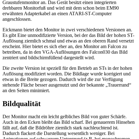
Graustufenmonitor an. Das Gerät besitzt einen integrierten
drehbaren Monitorfuß und wird mit dem schon beim EM90
erwähnten Adapterkabel an einen ATARI-ST-Computer
angeschlossen.
Eickmann bietet den Monitor in zwei verschiedenen Versionen an.
Es gibt Eine unmodifizierte Version, bei der das Bild der hohen ST-
Auflösung ziemlich schmal und etwas an den oberen Rand versetzt
erscheint. Hier bietet es sich eher an, den Monitor am Falcon zu
betreiben, da in den VGA-Auflösungen des Falcon030 das Bild
zentriert und bildschirmfüllend dargestellt wird.
Die zweite Version ist speziell für den Betrieb an STs in der hohen
Auflösung modifiziert worden. Die Bildlage wurde korrigiert und
etwas in die Breite gezogen. Dadurch wird die zur Verfügung
stehende Fläche besser ausgenutzt und der bekannte „Trauerrand“
an den Seiten minimiert.
Bildqualität
Der Monitor macht ein leicht gelbliches Bild von guter Schärfe.
Auch in den Ecken bleibt das Bild scharf. Bei genauerem Hinsehen
fällt auf, daß die Bildröhre ziemlich stark nachleuchtend ist.
Dadurch flackert die Darstellung wesentlich weniger. Bei
Animationen auf schwarzem Untergrund (z.B. bei monochromen