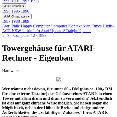
1990
1991
1992
1993
Atari Inside
▾
1994
1995
1996
ATARImagazin
▾
1987
1988
1989
Atari Phile
Happy Computer
Computer Kontakt
Atari Times
Hitdisk
ACE NSW Inside Info
Atari Update
STraight Up
atos
← ST-Computer 12 / 1993
Towergehäuse für ATARI-
Rechner - Eigenbau
Hardware
Wer träumt nicht davon, für unter 80,- DM (plus ca. 100,- DM
für eine externe Tastatur) das Gehäuse seines ATARIs in einen
Tower mit allem drum und dran zu verwandeln? Jetzt endlich
ist dies auf ganz einfache Weise möglich. Sie haben sogar die
Möglichkeit, neben der Höhe die Breite und einige andere
Äußerlichkeiten des „zukünftigen Zuhauses“ Ihres ATARIs