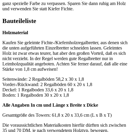
ganz spezielle Farbe zu verpassen. Sparen Sie dann ruhig am Holz
und verwenden Sie statt Kiefer Fichte.
Bauteileliste
Holzmaterial
Kaufen Sie geleimte Fichte-/Kiefernholzregalbretter, aus denen sich
die unten aufgeführten Einzelbretter schneiden lassen. Geleimtes
Holz ist zwar etwas teurer, hat aber den großen Vorteil, daß es sich
nicht verzieht. In der Regel werden gute Regalbretter nur in
Leimholzqualität angeboten. Achten Sie ferner darauf, daß alle eine
Stärke von 1,8 cm aufweisen!
Seitenwände: 2 Regalböden 58,2 x 30 x 1,8
Vorder-/Rückwand: 2 Regalböden 60 x 20 x 1,8
Deckel: 1 Regalboden 33,6 x 20 x 1,8
Boden: 1 Regalboden 30 x 20 x 1,8
Alle Angaben In cm und Länge x Breite x Dicke
Gesamtgröße des Towers: 61,8 x 20 x 33,6 cm (L x B x T)
Die voraussichtlichen Materialkosten hierfür dürften sich zwischen
35 und 70 DM, je nach verwendetem Holztyp, bewegen.