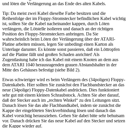
und löten die Verlängerung an das Ende des alten Kabels.
Tip: Da meist zwei Kabel dieselbe Farbe besitzen und die
Reihenfolge der im Floppy-Stromstecker befindlichen Kabel wichtig
ist, sollten Sie die Kabel nacheinander kappen, durch Löten
verlängern, die Lötstelle isolieren und danach an der richtigen
Position des Floppy-Stromsteckers anbringen. Da Sie
wahrscheinlich beim Löten der Verlängerung über der ATARI-
Platine arbeiten müssen, legen Sie unbedingt einen Karton als
Unterlage darunter. Es könnte sonst passieren, daß ein Löttropfen
auf die Platine fällt und großen Schaden anrichtet! Als
Zugentlastung habe ich das Kabel mit einem Knoten an dem aus
dem ATARI 1040 herausragenden grauen Abstandshalter in der
Mitte des Gehäuses befestigt (siehe Bild 2).
Etwas schwieriger wird es beim Verlängern des (34poligen) Floppy-
Datenkabels. Hier sollten Sie zunächst den Flachbandstecker an das
neue (34polige) Floppy-Datenkabel andrücken. Dies funktioniert
sehr gut mit einem kleinen Schraubstock. Achten Sie aber darauf,
daß der Stecker auch im „rechten Winkel“ zu den Leitungen sitzt.
Danach lösen Sie das alte Flachbandkabel, indem sie zunächst die
Kappe der eingelöteten Steckverbindung lösen und danach das
Kabel vorsichtig herausziehen. Gehen Sie dabei bitte sehr behutsam
vor. Danach drücken Sie das neue Kabel auf den Stecker und setzen
die Kappe wieder auf.