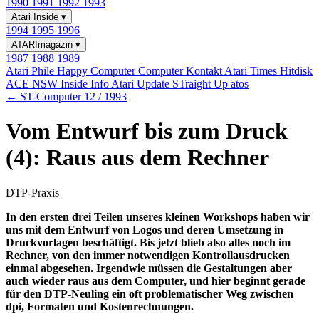
1990
1991
1992
1993
Atari Inside
▾
1994
1995
1996
ATARImagazin
▾
1987
1988
1989
Atari Phile
Happy Computer
Computer Kontakt
Atari Times
Hitdisk
ACE NSW Inside Info
Atari Update
STraight Up
atos
← ST-Computer 12 / 1993
Vom Entwurf bis zum Druck
(4): Raus aus dem Rechner
DTP-Praxis
In den ersten drei Teilen unseres kleinen Workshops haben wir
uns mit dem Entwurf von Logos und deren Umsetzung in
Druckvorlagen beschäftigt. Bis jetzt blieb also alles noch im
Rechner, von den immer notwendigen Kontrollausdrucken
einmal abgesehen. Irgendwie müssen die Gestaltungen aber
auch wieder raus aus dem Computer, und hier beginnt gerade
für den DTP-Neuling ein oft problematischer Weg zwischen
dpi, Formaten und Kostenrechnungen.