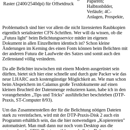
Papieren;
Raster
(2400/2540dpi)
für Offsetdruck
Halbtonbilder,
Verläufe; 4C-
Anlagen, Prospekte,
Problematisch sind hier vor allem die nicht lizensierten Raubkopien
eigentlich serialisierter CFN-Schriften. Wer will da wissen, ob die
„Futura light" beim Belichtungsservice mitder im eigenen
Dokument in allen Einzelheiten identisch ist? Schon kleine
Änderungen im Kerning des einen Fonts können beim Belichten mit
der anderen Futura die Laufweite des Satzes und somit auch den
Zeilenstand völlig verändern.
Da alle Belichter inzwischen mit einem Modem ausgerüstet sein
dürften, bietet sich hier eine schnelle und durch gute Packer wie das
neue LHARC auch kostengünstige Möglichkeit an. Wie man schon
beim Abspeichern im Calamus große Textdokumente auf einen
kleinen Bruchteil der Datenmenge reduzieren kann, habe ich in den
vorangehenden „Tips und Tricks" ausführlicher beschrieben (DTP-
Praxis, ST-Computer 8/93).
Um das Zusammenstellen der für die Belichtung nötigen Dateien
stark zu vereinfachen, wird mit der DTP-Praxis-Disk 2 auch ein
Programm erhältlich sein, das die hier notwendigen „Kopierereien"
automatisiert. Man muß dann nur noch vom Desktop aus die