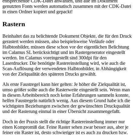
entsprechende CDK-Datei anwählen, und alle im Dokument
genutzten Fonts werden automatisch zusammen mit der CDK-Datei
in einen Ordner kopiert und gepackt!
Rastern
Beinhaltet das zu belichtende Dokument Objekte, die für den Druck
gerastert werden müssen, also beispielsweise Verläufe oder
Halbtonbilder, müssen diese schon vor der eigentlichen Belichtung
im Calamus SL berücksichtigt und im Rastergenerator eingestellt
werden. Im Calamus voreingestellt sind 300dpi für den
Laserdrucker. Die benötigte Rastereinstellung wird, wie auch die
Scan-Auflösung der verwendeten Halbtonbilder, in Abhängigkeit
von der Zielqualität des späteren Drucks gewählt.
Als erste Faustregel kann hier gelten: Je höher die Zielqualität ist,
umso größer sollte auch die Rasterweite eingestellt sein. Wenn man
in diesem Arbeitsbereich noch keine Erfahrungen sammeln konnte,
helfen Faustregeln natürlich wenig. Aus diesem Grund habe ich die
wichtigsten Beziehungen zwischen der gewünschten Druckqualität
und der Rasterung einmal in einer Übersicht zusammengefaßt.
Doch in der Praxis stellt die richtige Rastereinstellung immer nur
einen Kompromiß dar. Feine Raster sehen zwar besser aus, aber je
feiner ein Raster ist, desto schwieriger ist es auch zu drucken bzw.