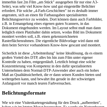
immerhin fast 2m Film „am Stück" ausgegeben für nur eine A3-
Seite), was sehr viel Know-how und gut eingestellte Belichter
erfordert. Für solche „4-Farb-Geschichten" ist es deshalb immer
angeraten, sich an einen für Farbausgaben spezialisierten
Belichtungsservice zu wenden. Dort können dann auch Farbbilder,
z.B. in Ermangelung eines eigenen guten Scanners, in das
Dokument eingebunden werden. Im Layout selbst muß man dann
lediglich einen Platzhalter dahin setzen, wodas Bild ins Dokument
montiert werden soll, z.B. einen gekennzeichneten
Rasterflächenrahmen. Die eigentliche Bildvorlage wird dann mit
dem beim Service vorhandenen Know-how gescant und montiert.
Sicherlich ist diese „Arbeitsteilung" keine Ideallösung, da es einem
großen Vorteil des DTP, alles bis hin zum Film unter eigener
Kontrolle zu haben, entgegenläuft. Letztlich bringt eine solche
Konzentrierung von Kompetenz in den dafür spezialisierten
Unternehmen dem Normal-DTP-Anwender aber auch ein hohes
Maß an Qualitätssicherheit, die er dann seinen Kunden bieten und
weitergeben kann, und bewahrt ihn gerade in der schwierigen
Anfangszeit vor manch teuren Farbversuchen.
Belichtungsformate
Wie wir eine Visitenkartengestaltung für den Druck „aufbereiten",
haben wir im letzten Monat besprochen. Es wurde ein Nutzenbogen