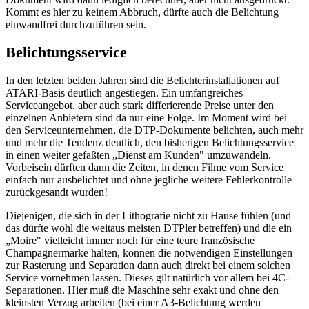
Kommt es hier zu keinem Abbruch, dürfte auch die Belichtung
einwandfrei durchzuführen sein.
Belichtungsservice
In den letzten beiden Jahren sind die Belichterinstallationen auf
ATARI-Basis deutlich angestiegen. Ein umfangreiches
Serviceangebot, aber auch stark differierende Preise unter den
einzelnen Anbietern sind da nur eine Folge. Im Moment wird bei
den Serviceunternehmen, die DTP-Dokumente belichten, auch mehr
und mehr die Tendenz deutlich, den bisherigen Belichtungsservice
in einen weiter gefaßten „Dienst am Kunden" umzuwandeln.
Vorbeisein dürften dann die Zeiten, in denen Filme vom Service
einfach nur ausbelichtet und ohne jegliche weitere Fehlerkontrolle
zurückgesandt wurden!
Diejenigen, die sich in der Lithografie nicht zu Hause fühlen (und
das dürfte wohl die weitaus meisten DTPler betreffen) und die ein
„Moire" vielleicht immer noch für eine teure französische
Champagnermarke halten, können die notwendigen Einstellungen
zur Rasterung und Separation dann auch direkt bei einem solchen
Service vornehmen lassen. Dieses gilt natürlich vor allem bei 4C-
Separationen. Hier muß die Maschine sehr exakt und ohne den
kleinsten Verzug arbeiten (bei einer A3-Belichtung werden