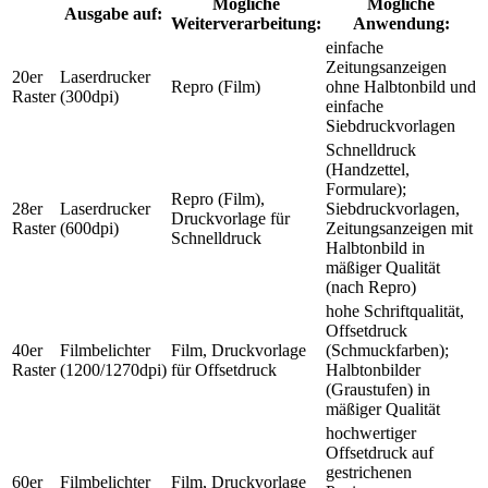
Mögliche
Mögliche
Ausgabe auf:
Weiterverarbeitung:
Anwendung:
einfache
Zeitungsanzeigen
20er
Laserdrucker
Repro (Film)
ohne Halbtonbild und
Raster
(300dpi)
einfache
Siebdruckvorlagen
Schnelldruck
(Handzettel,
Formulare);
Repro (Film),
28er
Laserdrucker
Siebdruckvorlagen,
Druckvorlage für
Raster
(600dpi)
Zeitungsanzeigen mit
Schnelldruck
Halbtonbild in
mäßiger Qualität
(nach Repro)
hohe Schriftqualität,
Offsetdruck
40er
Filmbelichter
Film, Druckvorlage
(Schmuckfarben);
Raster
(1200/1270dpi)
für Offsetdruck
Halbtonbilder
(Graustufen) in
mäßiger Qualität
hochwertiger
Offsetdruck auf
gestrichenen
60er
Filmbelichter
Film, Druckvorlage