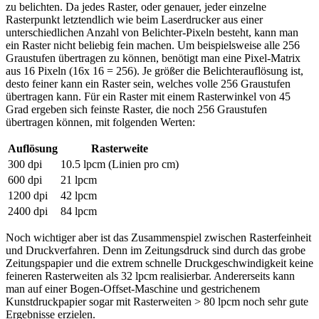
zu belichten. Da jedes Raster, oder genauer, jeder einzelne
Rasterpunkt letztendlich wie beim Laserdrucker aus einer
unterschiedlichen Anzahl von Belichter-Pixeln besteht, kann man
ein Raster nicht beliebig fein machen. Um beispielsweise alle 256
Graustufen übertragen zu können, benötigt man eine Pixel-Matrix
aus 16 Pixeln (16x 16 = 256). Je größer die Belichterauflösung ist,
desto feiner kann ein Raster sein, welches volle 256 Graustufen
übertragen kann. Für ein Raster mit einem Rasterwinkel von 45
Grad ergeben sich feinste Raster, die noch 256 Graustufen
übertragen können, mit folgenden Werten:
Auflösung
Rasterweite
300 dpi
10.5 lpcm (Linien pro cm)
600 dpi
21 lpcm
1200 dpi
42 lpcm
2400 dpi
84 lpcm
Noch wichtiger aber ist das Zusammenspiel zwischen Rasterfeinheit
und Druckverfahren. Denn im Zeitungsdruck sind durch das grobe
Zeitungspapier und die extrem schnelle Druckgeschwindigkeit keine
feineren Rasterweiten als 32 lpcm realisierbar. Andererseits kann
man auf einer Bogen-Offset-Maschine und gestrichenem
Kunstdruckpapier sogar mit Rasterweiten > 80 lpcm noch sehr gute
Ergebnisse erzielen.