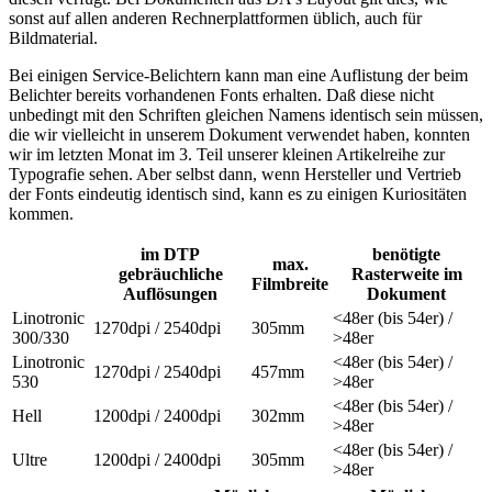
sonst auf allen anderen Rechnerplattformen üblich, auch für
Bildmaterial.
Bei einigen Service-Belichtern kann man eine Auflistung der beim
Belichter bereits vorhandenen Fonts erhalten. Daß diese nicht
unbedingt mit den Schriften gleichen Namens identisch sein müssen,
die wir vielleicht in unserem Dokument verwendet haben, konnten
wir im letzten Monat im 3. Teil unserer kleinen Artikelreihe zur
Typografie sehen. Aber selbst dann, wenn Hersteller und Vertrieb
der Fonts eindeutig identisch sind, kann es zu einigen Kuriositäten
kommen.
im DTP
benötigte
max.
gebräuchliche
Rasterweite im
Filmbreite
Auflösungen
Dokument
Linotronic
<48er (bis 54er) /
1270dpi / 2540dpi
305mm
300/330
>48er
Linotronic
<48er (bis 54er) /
1270dpi / 2540dpi
457mm
530
>48er
<48er (bis 54er) /
Hell
1200dpi / 2400dpi
302mm
>48er
<48er (bis 54er) /
Ultre
1200dpi / 2400dpi
305mm
>48er