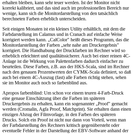
erhalten bleiben, kann sehr teuer werden. Ist der Monitor nicht
korrekt kalibriert, und das sind auch im professionellen Bereich nur
wenige, kann sich die Monitordarstellung von den tatsächlich
berechneten Farben erheblich unterscheiden.
Seit einigen Monaten ist ein kleines Utility erhältlich, mit dem die
Farbdarstellung im Calamus und in Cranach auf einfache Weise
korrigiert werden kann. „CalColor" heißt dieses Programm, das die
Monitordarstellung der Farben „sehr nahe am Druckergebnis"
korrigiert. Die Handhabung der Druckfarben im Rechner wird so
erheblich erleichtert und qualitätssicherer. Auch bei einer reinen 4C-
Anlage ist die Wirkung von Palettenfarben dadurch einfacher zu
beurteilen. Diese Farben, z.B. aus der HKS-Scala, sind im Rechner
nach den genauen Prozentwerten der CYMK-Scala definiert, so daß
auch bei einem 4C-Auszug (fast) alle Farben richtig stehen, sehen
sie im Monitor auch noch so farbenblind aus.
Apropos farbenblind: Um schon vor einem teuren 4-Farb-Druck
eine genaue Einschätzung über die Farben im späteren
Druckergebnis zu erhalten, kann ein sogenannter „Proof" gemacht
werden (Cromalin, Agfa Proof, Matchprint). Sie erhalten dann einen
einzigen Abzug der Filmvorlage, in den Farben des späteren
Drucks. Solch ein Proof ist nicht nur dann von Vorteil, wenn man
der Farbdarstellung des Rechners kritisch gegenübersteht oder
eventuelle Fehler in der Darstellung der EBV-Software anhand der