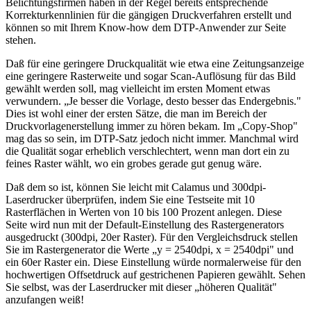
Belichtungsfirmen haben in der Regel bereits entsprechende
Korrekturkennlinien für die gängigen Druckverfahren erstellt und
können so mit Ihrem Know-how dem DTP-Anwender zur Seite
stehen.
Daß für eine geringere Druckqualität wie etwa eine Zeitungsanzeige
eine geringere Rasterweite und sogar Scan-Auflösung für das Bild
gewählt werden soll, mag vielleicht im ersten Moment etwas
verwundern. „Je besser die Vorlage, desto besser das Endergebnis."
Dies ist wohl einer der ersten Sätze, die man im Bereich der
Druckvorlagenerstellung immer zu hören bekam. Im „Copy-Shop"
mag das so sein, im DTP-Satz jedoch nicht immer. Manchmal wird
die Qualität sogar erheblich verschlechtert, wenn man dort ein zu
feines Raster wählt, wo ein grobes gerade gut genug wäre.
Daß dem so ist, können Sie leicht mit Calamus und 300dpi-
Laserdrucker überprüfen, indem Sie eine Testseite mit 10
Rasterflächen in Werten von 10 bis 100 Prozent anlegen. Diese
Seite wird nun mit der Default-Einstellung des Rastergenerators
ausgedruckt (300dpi, 20er Raster). Für den Vergleichsdruck stellen
Sie im Rastergenerator die Werte „y = 2540dpi, x = 2540dpi" und
ein 60er Raster ein. Diese Einstellung würde normalerweise für den
hochwertigen Offsetdruck auf gestrichenen Papieren gewählt. Sehen
Sie selbst, was der Laserdrucker mit dieser „höheren Qualität"
anzufangen weiß!