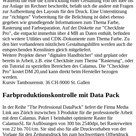
Während die eine die Entwicklung einer Gestaltung von der Idee bis
zur Anlage im Rechner beschreibt, befaßt sich die andere mit Fragen
zur Aufbereitung des Layouts für den Druck. Eine Unterstützung
zur "richtigen" Vorbereitung für die Belichtung ist dabei ebenso
gegeben wie grundlegende Informationen zum Thema Farbe,
Rasterung und Farbseparation. Auf der Diskette zur "Checkliste
Pro", die entpackt immerhin über 4 MB an Daten enthält, befinden
sich weitere Utilities und CDK-Dokumente zum Thema Farbe. Zu
den hier vorhandenen nützlichen Gestaltungshilfen werden auch die
entsprechenden Kennlinien gleich mitgeliefert.
Weitere Projekte dieser "digitalen Handbücher" sind geplant oder
bereits in Arbeit, z.B. eine Checkliste zum Thema "Rasterung", oder
ein Tutorial zu speziellen Bereichen des Calamus. Die "Checkliste
Pro" kostet DM 20,und kann direkt beim Hersteller bezogen
werden.
Kursiv Tambourenstr. 36 CH-9000 St. Gallen
Farbproduktionskontrolle mit Data Pack
In der Reihe "The Professional DataPack" liefert die Firma Media
Link aus Zürich inzwischen 3 Produkte für die professionelle Arbeit
mit dem Calamus. Paket 1 beinhaltet optimierte Raster für
CalamusSL für Auflösungen von 300 bis 2540dpi, bei Rasterweiten
von 22 bis 701/cm. Sie sind also für alle Druckvorhaben von der
Vorlage für den Zeitungsdruck bis zum hochwertigen Offsetdruck