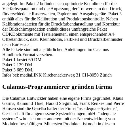
angelegt. Im Paket 2 befinden sich optimierte Kennlinien für die
Vierfarbseparation und die Anpassung der Tonwerte an den Druck,
fürverschiedene Rasterweiten, Papiere und Ausgabegeräte. Paket 3
enthält alles für die Kalibration und Produktionskontrolle. Neben
KaIibrationsdateien für die Druckfarbendarstellung und Korrektur
der Bildschirmgradation enthält dieses umfangreiche Paket
CDKDokumente mit Testelementen, einen entsprechenden A4-
Offsetandruck, dazu Kleinbilddia, Farbkeil und Druckfarbenmuster
nach Euroscala.
Alle Pakete sind mit ausführlichen Anleitungen im Calamus
Handbuch-Format versehen.
Paket 1 kostet 69 DM
Paket 2 129 DM
Paket 3 689 DM.
Infos bei: mediaLINK Kirchenackerweg 31 CH-8050 Zürich
Calamus-Programmierer gründen Firma
Die Calamus-Entwickler haben eine eigene Firma gegründet. Klaus
Garms, Raimund Thiel, Harald Siegmund, Frank Renkes und Pierre
Hansen sind die Gesellschafter der Firma "as adequate Systems",
Gesellschaft für angemessene Systemlösungen mbH. "adequate
systems" wird sich unter anderem mit der Neuentwicklung von
Modulen beschäftigen. Mit ersten Produkten ist noch in diesem