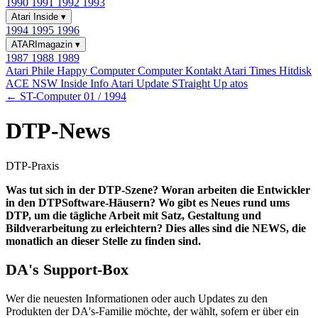
1990
1991
1992
1993
Atari Inside
▾
1994
1995
1996
ATARImagazin
▾
1987
1988
1989
Atari Phile
Happy Computer
Computer Kontakt
Atari Times
Hitdisk
ACE NSW Inside Info
Atari Update
STraight Up
atos
← ST-Computer 01 / 1994
DTP-News
DTP-Praxis
Was tut sich in der DTP-Szene? Woran arbeiten die Entwickler
in den DTPSoftware-Häusern? Wo gibt es Neues rund ums
DTP, um die tägliche Arbeit mit Satz, Gestaltung und
Bildverarbeitung zu erleichtern? Dies alles sind die NEWS, die
monatlich an dieser Stelle zu finden sind.
DA's Support-Box
Wer die neuesten Informationen oder auch Updates zu den
Produkten der DA's-Familie möchte, der wählt, sofern er über ein