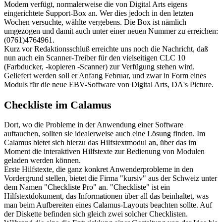
Modem verfügt, normalerweise die von Digital Arts eigens
eingerichtete Support-Box an. Wer dies jedoch in den letzten
Wochen versuchte, wählte vergebens. Die Box ist nämlich
umgezogen und damit auch unter einer neuen Nummer zu erreichen:
(0761)4764961.
Kurz vor Redaktionsschluß erreichte uns noch die Nachricht, daß
nun auch ein Scanner-Treiber für den vielseitigen CLC 10
(Farbducker, -kopieren -Scanner) zur Verfügung stehen wird.
Geliefert werden soll er Anfang Februar, und zwar in Form eines
Moduls für die neue EBV-Software von Digital Arts, DA's Picture.
Checkliste im Calamus
Dort, wo die Probleme in der Anwendung einer Software
auftauchen, sollten sie idealerweise auch eine Lösung finden. Im
Calamus bietet sich hierzu das Hilfstextmodul an, über das im
Moment die interaktiven Hilfstexte zur Bedienung von Modulen
geladen werden können.
Erste Hilfstexte, die ganz konkret Anwenderprobleme in den
Vordergrund stellen, bietet die Firma "kursiv" aus der Schweiz unter
dem Namen "Checkliste Pro" an. "Checkliste" ist ein
Hilfstextdokument, das Informationen über all das beinhaltet, was
man beim Aufbereiten eines Calamus-Layouts beachten sollte. Auf
der Diskette befinden sich gleich zwei solcher Checklisten.