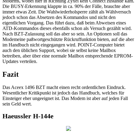
Modems, wobei hier in Richtung Zyxel kein Connect zustande kam.
Die BUSY-Erkennung klappte in ca. 90% der Fälle, brauchte aber
immer etwas Zeit. Die Wahlwiederholsperre zählt als Wählversuch
jedoch schon das Absetzen des Kommandos und nicht den
eigentlichen Vorgang. Das führt dazu, daß beim Abweisen eines
ATD-Kommandos dieses ebenfalls schon als Versuch gezählt wird.
Nach BZT-Zulassung soll das aber so sein. An Optionen soll das
Modemeine paßwortgeschützte Rückruffunktion bieten, auf die aber
im Handbuch nicht eingegangen wird. POINT-Computer bietet
auch den üblichen Support, wobei sie selbst keine Mailbox
betreiben, aber über eine normale Mailbox entsprechende EPROM-
Updates verteilen.
Fazit
Das Aceex 1496 BZT macht einen recht ordentlichen Eindruck.
Wesentlicher Kritikpunkt ist jedoch das Handbuch, welches für
Einsteiger eher ungeeignet ist. Das Modem ist aber auf jeden Fall
sein Geld wert.
Haeussler H-144e