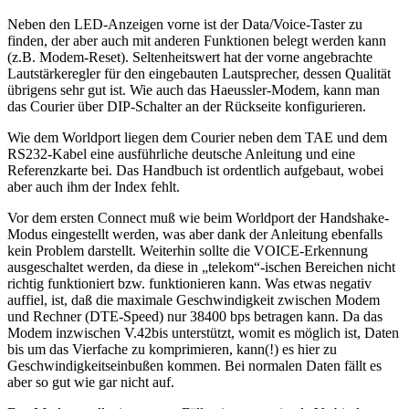
Neben den LED-Anzeigen vorne ist der Data/Voice-Taster zu
finden, der aber auch mit anderen Funktionen belegt werden kann
(z.B. Modem-Reset). Seltenheitswert hat der vorne angebrachte
Lautstärkeregler für den eingebauten Lautsprecher, dessen Qualität
übrigens sehr gut ist. Wie auch das Haeussler-Modem, kann man
das Courier über DIP-Schalter an der Rückseite konfigurieren.
Wie dem Worldport liegen dem Courier neben dem TAE und dem
RS232-Kabel eine ausführliche deutsche Anleitung und eine
Referenzkarte bei. Das Handbuch ist ordentlich aufgebaut, wobei
aber auch ihm der Index fehlt.
Vor dem ersten Connect muß wie beim Worldport der Handshake-
Modus eingestellt werden, was aber dank der Anleitung ebenfalls
kein Problem darstellt. Weiterhin sollte die VOICE-Erkennung
ausgeschaltet werden, da diese in „telekom“-ischen Bereichen nicht
richtig funktioniert bzw. funktionieren kann. Was etwas negativ
auffiel, ist, daß die maximale Geschwindigkeit zwischen Modem
und Rechner (DTE-Speed) nur 38400 bps betragen kann. Da das
Modem inzwischen V.42bis unterstützt, womit es möglich ist, Daten
bis um das Vierfache zu komprimieren, kann(!) es hier zu
Geschwindigkeitseinbußen kommen. Bei normalen Daten fällt es
aber so gut wie gar nicht auf.