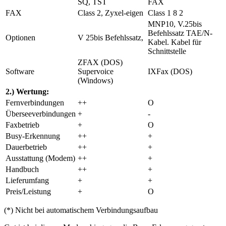
SQ, TST
FAX
FAX
Class 2, Zyxel-eigen
Class 1 8 2
MNP10, V.25bis
Befehlssatz TAE/N-
Optionen
V 25bis Befehlssatz,
Kabel. Kabel für
Schnittstelle
ZFAX (DOS)
Software
Supervoice
IXFax (DOS)
(Windows)
2.) Wertung:
Fernverbindungen
++
O
Überseeverbindungen
+
-
Faxbetrieb
+
O
Busy-Erkennung
++
+
Dauerbetrieb
++
+
Ausstattung (Modem)
++
+
Handbuch
++
+
Lieferumfang
+
+
Preis/Leistung
+
O
(*) Nicht bei automatischem Verbindungsaufbau