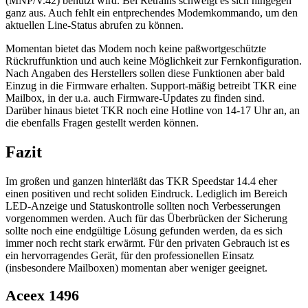
(MNP/V.42) benutzt wird. Bei Retrains schweigt es sich hingegen
ganz aus. Auch fehlt ein entprechendes Modemkommando, um den
aktuellen Line-Status abrufen zu können.
Momentan bietet das Modem noch keine paßwortgeschützte
Rückruffunktion und auch keine Möglichkeit zur Fernkonfiguration.
Nach Angaben des Herstellers sollen diese Funktionen aber bald
Einzug in die Firmware erhalten. Support-mäßig betreibt TKR eine
Mailbox, in der u.a. auch Firmware-Updates zu finden sind.
Darüber hinaus bietet TKR noch eine Hotline von 14-17 Uhr an, an
die ebenfalls Fragen gestellt werden können.
Fazit
Im großen und ganzen hinterläßt das TKR Speedstar 14.4 eher
einen positiven und recht soliden Eindruck. Lediglich im Bereich
LED-Anzeige und Statuskontrolle sollten noch Verbesserungen
vorgenommen werden. Auch für das Überbrücken der Sicherung
sollte noch eine endgültige Lösung gefunden werden, da es sich
immer noch recht stark erwärmt. Für den privaten Gebrauch ist es
ein hervorragendes Gerät, für den professionellen Einsatz
(insbesondere Mailboxen) momentan aber weniger geeignet.
Aceex 1496