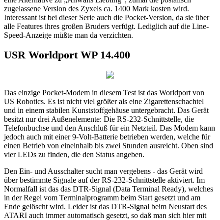
zugelassene Version des Zyxels ca. 1400 Mark kosten wird.
Interessant ist bei dieser Serie auch die Pocket-Version, da sie über
alle Features ihres großen Bruders verfügt. Lediglich auf die Line-
Speed-Anzeige müßte man da verzichten.
USR Worldport WP 14.400
Das einzige Pocket-Modem in diesem Test ist das Worldport von
US Robotics. Es ist nicht viel größer als eine Zigarettenschachtel
und in einem stabilen Kunststoffgehäuse untergebracht. Das Gerät
besitzt nur drei Außenelemente: Die RS-232-Schnittstelle, die
Telefonbuchse und den Anschluß für ein Netzteil. Das Modem kann
jedoch auch mit einer 9-Volt-Batterie betrieben werden, welche für
einen Betrieb von eineinhalb bis zwei Stunden ausreicht. Oben sind
vier LEDs zu finden, die den Status angeben.
Den Ein- und Ausschalter sucht man vergebens - das Gerät wird
über bestimmte Signale auf der RS-232-Schnittstelle aktiviert. Im
Normalfall ist das das DTR-Signal (Data Terminal Ready), welches
in der Regel vom Terminalprogramm beim Start gesetzt und am
Ende gelöscht wird. Leider ist das DTR-Signal beim Neustart des
ATARI auch immer automatisch gesetzt, so daß man sich hier mit