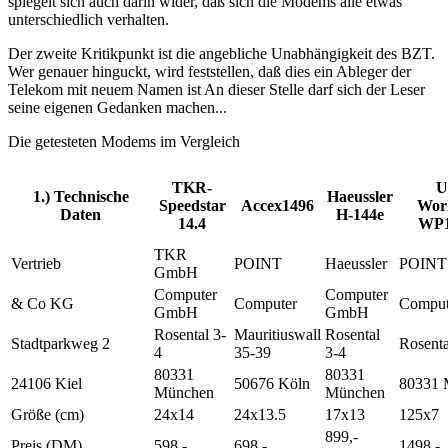
spiegelt sich auch darin wider, daß sich die Modems alle etwas
unterschiedlich verhalten.
Der zweite Kritikpunkt ist die angebliche Unabhängigkeit des BZT.
Wer genauer hinguckt, wird feststellen, daß dies ein Ableger der
Telekom mit neuem Namen ist An dieser Stelle darf sich der Leser
seine eigenen Gedanken machen...
Die getesteten Modems im Vergleich
TKR-
U
1.) Technische
Haeussler
Speedstar
Accex1496
Wor
Daten
H-144e
14.4
WP1
TKR
Vertrieb
POINT
Haeussler
POINT
GmbH
Computer
Computer
& Co KG
Computer
Compu
GmbH
GmbH
Rosental 3-
Mauritiuswall
Rosental
Stadtparkweg 2
Rosenta
4
35-39
3-4
80331
80331
24106 Kiel
50676 Köln
80331 
München
München
Größe (cm)
24x14
24x13.5
17x13
125x7
899,-
Preis (DM)
598,-
698,-
1498,-