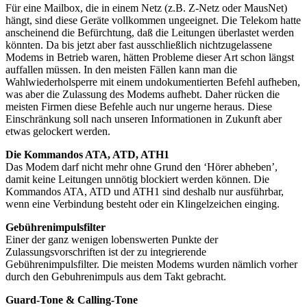
Für eine Mailbox, die in einem Netz (z.B. Z-Netz oder MausNet)
hängt, sind diese Geräte vollkommen ungeeignet. Die Telekom hatte
anscheinend die Befürchtung, daß die Leitungen überlastet werden
könnten. Da bis jetzt aber fast ausschließlich nichtzugelassene
Modems in Betrieb waren, hätten Probleme dieser Art schon längst
auffallen müssen. In den meisten Fällen kann man die
Wahlwiederholsperre mit einem undokumentierten Befehl aufheben,
was aber die Zulassung des Modems aufhebt. Daher rücken die
meisten Firmen diese Befehle auch nur ungerne heraus. Diese
Einschränkung soll nach unseren Informationen in Zukunft aber
etwas gelockert werden.
Die Kommandos ATA, ATD, ATH1
Das Modem darf nicht mehr ohne Grund den ‘Hörer abheben’,
damit keine Leitungen unnötig blockiert werden können. Die
Kommandos ATA, ATD und ATH1 sind deshalb nur ausführbar,
wenn eine Verbindung besteht oder ein Klingelzeichen einging.
Gebührenimpulsfilter
Einer der ganz wenigen lobenswerten Punkte der
Zulassungsvorschriften ist der zu integrierende
Gebührenimpulsfilter. Die meisten Modems wurden nämlich vorher
durch den Gebuhrenimpuls aus dem Takt gebracht.
Guard-Tone & Calling-Tone