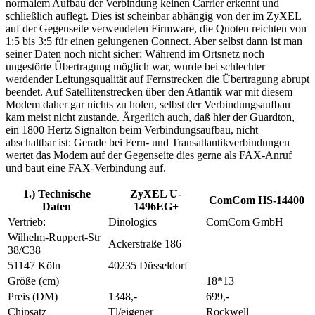
normalem Aufbau der Verbindung keinen Carrier erkennt und
schließlich auflegt. Dies ist scheinbar abhängig von der im ZyXEL
auf der Gegenseite verwendeten Firmware, die Quoten reichten von
1:5 bis 3:5 für einen gelungenen Connect. Aber selbst dann ist man
seiner Daten noch nicht sicher: Während im Ortsnetz noch
ungestörte Übertragung möglich war, wurde bei schlechter
werdender Leitungsqualität auf Fernstrecken die Übertragung abrupt
beendet. Auf Satellitenstrecken über den Atlantik war mit diesem
Modem daher gar nichts zu holen, selbst der Verbindungsaufbau
kam meist nicht zustande. Ärgerlich auch, daß hier der Guardton,
ein 1800 Hertz Signalton beim Verbindungsaufbau, nicht
abschaltbar ist: Gerade bei Fern- und Transatlantikverbindungen
wertet das Modem auf der Gegenseite dies gerne als FAX-Anruf
und baut eine FAX-Verbindung auf.
1.) Technische
ZyXEL U-
ComCom HS-14400
Daten
1496EG+
Vertrieb:
Dinologics
ComCom GmbH
Wilhelm-Ruppert-Str
Ackerstraße 186
38/C38
51147 Köln
40235 Düsseldorf
Größe (cm)
18*13
Preis (DM)
1348,-
699,-
Chipsatz
Tl/eigener
Rockwell