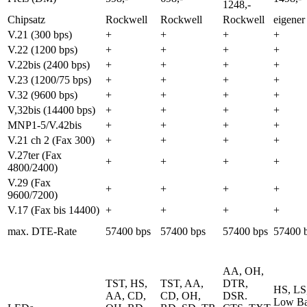
1248,-
Chipsatz
Rockwell
Rockwell
Rockwell
eigener
V.21 (300 bps)
+
+
+
+
V.22 (1200 bps)
+
+
+
+
V.22bis (2400 bps)
+
+
+
+
V.23 (1200/75 bps)
+
+
+
+
V.32 (9600 bps)
+
+
+
+
V,32bis (14400 bps)
+
+
+
+
MNP1-5/V.42bis
+
+
+
+
V.21 ch 2 (Fax 300)
+
+
+
+
V.27ter (Fax
+
+
+
+
4800/2400)
V.29 (Fax
+
+
+
+
9600/7200)
V.17 (Fax bis 14400)
+
+
+
+
max. DTE-Rate
57400 bps
57400 bps
57400 bps
57400 
AA, OH,
TST, HS,
TST, AA,
DTR,
HS, LS
AA, CD,
CD, OH,
DSR.
Low Ba