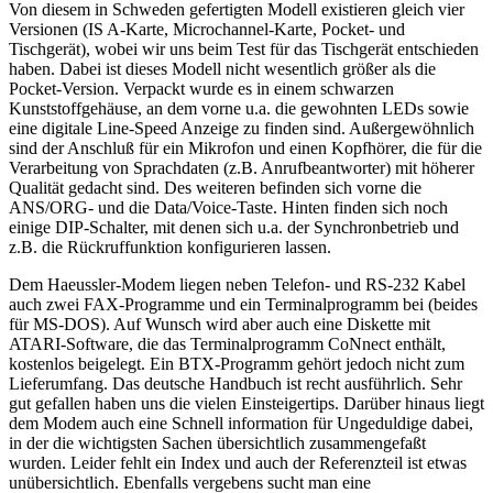
Von diesem in Schweden gefertigten Modell existieren gleich vier
Versionen (IS A-Karte, Microchannel-Karte, Pocket- und
Tischgerät), wobei wir uns beim Test für das Tischgerät entschieden
haben. Dabei ist dieses Modell nicht wesentlich größer als die
Pocket-Version. Verpackt wurde es in einem schwarzen
Kunststoffgehäuse, an dem vorne u.a. die gewohnten LEDs sowie
eine digitale Line-Speed Anzeige zu finden sind. Außergewöhnlich
sind der Anschluß für ein Mikrofon und einen Kopfhörer, die für die
Verarbeitung von Sprachdaten (z.B. Anrufbeantworter) mit höherer
Qualität gedacht sind. Des weiteren befinden sich vorne die
ANS/ORG- und die Data/Voice-Taste. Hinten finden sich noch
einige DIP-Schalter, mit denen sich u.a. der Synchronbetrieb und
z.B. die Rückruffunktion konfigurieren lassen.
Dem Haeussler-Modem liegen neben Telefon- und RS-232 Kabel
auch zwei FAX-Programme und ein Terminalprogramm bei (beides
für MS-DOS). Auf Wunsch wird aber auch eine Diskette mit
ATARI-Software, die das Terminalprogramm CoNnect enthält,
kostenlos beigelegt. Ein BTX-Programm gehört jedoch nicht zum
Lieferumfang. Das deutsche Handbuch ist recht ausführlich. Sehr
gut gefallen haben uns die vielen Einsteigertips. Darüber hinaus liegt
dem Modem auch eine Schnell information für Ungeduldige dabei,
in der die wichtigsten Sachen übersichtlich zusammengefaßt
wurden. Leider fehlt ein Index und auch der Referenzteil ist etwas
unübersichtlich. Ebenfalls vergebens sucht man eine