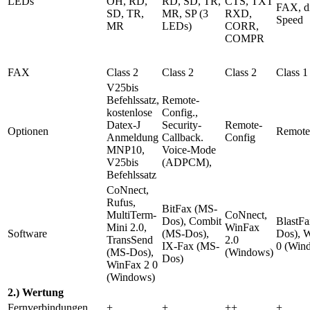
LEDs
OH, RD,
RD, SD, TR,
CTS, TXT
FAX, di
SD, TR,
MR, SP (3
RXD,
Speed
MR
LEDs)
CORR,
COMPR
FAX
Class 2
Class 2
Class 2
Class 1
V25bis
Befehlssatz,
Remote-
kostenlose
Config.,
Datex-J
Security-
Remote-
Optionen
Remote
Anmeldung
Callback.
Config
MNP10,
Voice-Mode
V25bis
(ADPCM),
Befehlssatz
CoNnect,
Rufus,
BitFax (MS-
MultiTerm-
CoNnect,
Dos), Combit
BlastF
Mini 2.0,
WinFax
Software
(MS-Dos),
Dos), 
TransSend
2.0
IX-Fax (MS-
0 (Win
(MS-Dos),
(Windows)
Dos)
WinFax 2 0
(Windows)
2.) Wertung
Fernverbindungen
+
+
++
+