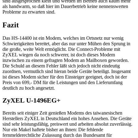
sind ausgesprochen klein und werden im Betrieb auch kaum mehr
als handwarm, so daß hier im Dauerbetrieb keine nennenswerten
Probleme zu erwarten sind.
Fazit
Das HS-14400 ist ein Modem, welches im Ortsnetz nur wenig
Schwierigkeiten bereitet, aber das nur unter Mühen den Sprung in
die große, weite Welt ermöglicht. Die Connect-Probleme mit
ZyXEL wiegen da noch schwerer, ist doch dieses Modem
inzwischen zu einem gefragten Modem an Mailboxen geworden.
Die Schuld an diesem Fehler läßt sich jedoch nicht eindeutig
zuordnen, vermutlich sind hieran beide Geräte beteiligt. Insgesamt
ist dieses Modem sicher für den Einsteiger geeignet, doch ist der
Preis von 699,- DM für die Leistungen und den Lieferumfang
deutlich zu hoch angesetzt.
ZyXEL U-1496EG+
Bereits seit einiger Zeit genießen Modems des taiwanesischen
Herstellers ZyXEL in Deutschland ein hohes Ansehen. Die Geräte
sind sehr leistungsfähig, preiswert und arbeiten absolut zuverlässig.
Nur ein Makel haftete bisher an ihnen: Die fehlende
fernmelderechtliche Zulassung durch das Bundesamt für