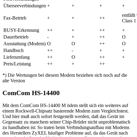
Überseeverbindungen
+
+
+
+
entfällt
Fax-Betrieb
+
+
++
Class 1
BUSY-Erkennung
++
+
++
+
Dauerbetrieb
-
+
++
O
Ausstattung (Modem)
O
O
++
O
Handbuch
++
-
+
+
Lieferumfang
++
O
++
+
Preis/Leistung
++
+
++
*) Die Wertungen bei diesem Modem beziehen sich noch auf die
alte Version
ComCom HS-14400
Mit dem ComCom HS-14400 M ödem stellt sich ein weiteres auf
einem Rockwell-Chipsatz basierende Modem zum Vergleichstest.
Und hier muß auch sofort festgestellt werden, daß das Gerät im
Gegensatz zu manchem seiner Chip-Brüder nicht unproblematisch
zu handhaben ist: So traten beim Verbindungsaufbau mit Modems
des Herstellers ZyXEL häufiger Probleme auf, da das Gerät nach