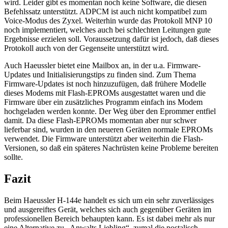
wird. Leider gibt es momentan noch keine Software, die diesen
Befehlssatz unterstützt. ADPCM ist auch nicht kompatibel zum
Voice-Modus des Zyxel. Weiterhin wurde das Protokoll MNP 10
noch implementiert, welches auch bei schlechten Leitungen gute
Ergebnisse erzielen soll. Voraussetzung dafür ist jedoch, daß dieses
Protokoll auch von der Gegenseite unterstützt wird.
Auch Haeussler bietet eine Mailbox an, in der u.a. Firmware-
Updates und Initialisierungstips zu finden sind. Zum Thema
Firmware-Updates ist noch hinzuzufügen, daß frühere Modelle
dieses Modems mit Flash-EPROMs ausgestattet waren und die
Firmware über ein zusätzliches Programm einfach ins Modem
hochgeladen werden konnte. Der Weg über den Eprommer entfiel
damit. Da diese Flash-EPROMs momentan aber nur schwer
lieferbar sind, wurden in den neueren Geräten normale EPROMs
verwendet. Die Firmware unterstützt aber weiterhin die Flash-
Versionen, so daß ein späteres Nachrüsten keine Probleme bereiten
sollte.
Fazit
Beim Haeussler H-144e handelt es sich um ein sehr zuverlässiges
und ausgereiftes Gerät, welches sich auch gegenüber Geräten im
professionellen Bereich behaupten kann. Es ist dabei mehr als nur
eine Alternative zu „Anwalts Liebling“, zumal die postalisch