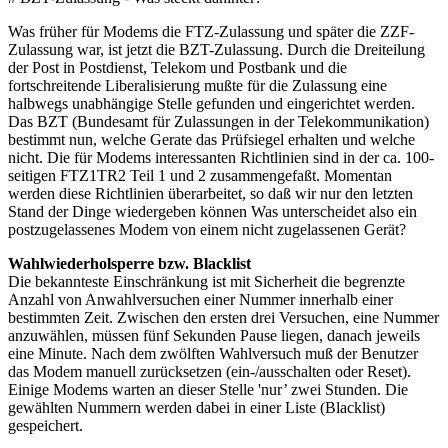
Was früher für Modems die FTZ-Zulassung und später die ZZF-
Zulassung war, ist jetzt die BZT-Zulassung. Durch die Dreiteilung
der Post in Postdienst, Telekom und Postbank und die
fortschreitende Liberalisierung mußte für die Zulassung eine
halbwegs unabhängige Stelle gefunden und eingerichtet werden.
Das BZT (Bundesamt für Zulassungen in der Telekommunikation)
bestimmt nun, welche Gerate das Prüfsiegel erhalten und welche
nicht. Die für Modems interessanten Richtlinien sind in der ca. 100-
seitigen FTZ1TR2 Teil 1 und 2 zusammengefaßt. Momentan
werden diese Richtlinien überarbeitet, so daß wir nur den letzten
Stand der Dinge wiedergeben können Was unterscheidet also ein
postzugelassenes Modem von einem nicht zugelassenen Gerät?
Wahlwiederholsperre bzw. Blacklist
Die bekannteste Einschränkung ist mit Sicherheit die begrenzte
Anzahl von Anwahlversuchen einer Nummer innerhalb einer
bestimmten Zeit. Zwischen den ersten drei Versuchen, eine Nummer
anzuwählen, müssen fünf Sekunden Pause liegen, danach jeweils
eine Minute. Nach dem zwölften Wahlversuch muß der Benutzer
das Modem manuell zurücksetzen (ein-/ausschalten oder Reset).
Einige Modems warten an dieser Stelle 'nur’ zwei Stunden. Die
gewählten Nummern werden dabei in einer Liste (Blacklist)
gespeichert.