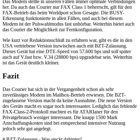
Das Modem stellte in unseren Fällen immer optimale Verbindungen
her. Da auch das Courier nur FAX Class 1 beherrscht, gilt für den
FAX-Betrieb das beim Worldport schon Gesagte. Die BUSY-
Erkennung funktionierte in allen Fällen, und auch bei diesem
Modem ist der Pulswahlmodus fast unhörbar. Weiterhin bietet auch
das Courier die Möglichkeit zur Fernkonfiguration.
Wie kurz vor Redaktionsschluß zu erfahren war, gibt es die in den
USA vertriebene Version inzwischen auch mit BZT-Zulassung.
Dieses Gerät hat eine DTE-Speed von 57.600 bps und soll später
auch auf V.fast bzw. V.34 (28800 bps) upgradebar sein. Weiterhin
ist das Gerät deutlich kleiner.
Fazit
Das Courier hat sich in der Vergangenheit schon als sehr
zuverlässiges Modem im Mailbox-Betrieb erwiesen. Die BZT-
zugelassene Version macht da keine Ausnahme. Die neue Version
des Geräts macht es sogar noch interessanter. Lediglich das fehlende
FAX-Class-2-Protokoll machten es für ATARIaner für den
Privatgebrauch weniger interessant. Die knapp 1500 Mark
Anschaffungskosten sind bei entsprechend intensiver Nutzung
jedoch sehr gut angelegt.
# BZT-Zulassung - Was steckt dahinter?