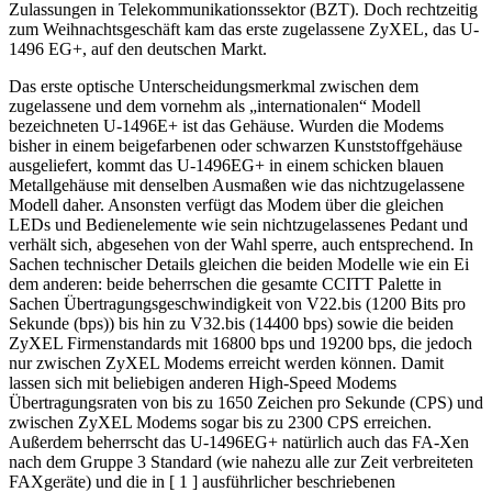
Zulassungen in Telekommunikationssektor (BZT). Doch rechtzeitig
zum Weihnachtsgeschäft kam das erste zugelassene ZyXEL, das U-
1496 EG+, auf den deutschen Markt.
Das erste optische Unterscheidungsmerkmal zwischen dem
zugelassene und dem vornehm als „internationalen“ Modell
bezeichneten U-1496E+ ist das Gehäuse. Wurden die Modems
bisher in einem beigefarbenen oder schwarzen Kunststoffgehäuse
ausgeliefert, kommt das U-1496EG+ in einem schicken blauen
Metallgehäuse mit denselben Ausmaßen wie das nichtzugelassene
Modell daher. Ansonsten verfügt das Modem über die gleichen
LEDs und Bedienelemente wie sein nichtzugelassenes Pedant und
verhält sich, abgesehen von der Wahl sperre, auch entsprechend. In
Sachen technischer Details gleichen die beiden Modelle wie ein Ei
dem anderen: beide beherrschen die gesamte CCITT Palette in
Sachen Übertragungsgeschwindigkeit von V22.bis (1200 Bits pro
Sekunde (bps)) bis hin zu V32.bis (14400 bps) sowie die beiden
ZyXEL Firmenstandards mit 16800 bps und 19200 bps, die jedoch
nur zwischen ZyXEL Modems erreicht werden können. Damit
lassen sich mit beliebigen anderen High-Speed Modems
Übertragungsraten von bis zu 1650 Zeichen pro Sekunde (CPS) und
zwischen ZyXEL Modems sogar bis zu 2300 CPS erreichen.
Außerdem beherrscht das U-1496EG+ natürlich auch das FA-Xen
nach dem Gruppe 3 Standard (wie nahezu alle zur Zeit verbreiteten
FAXgeräte) und die in [ 1 ] ausführlicher beschriebenen