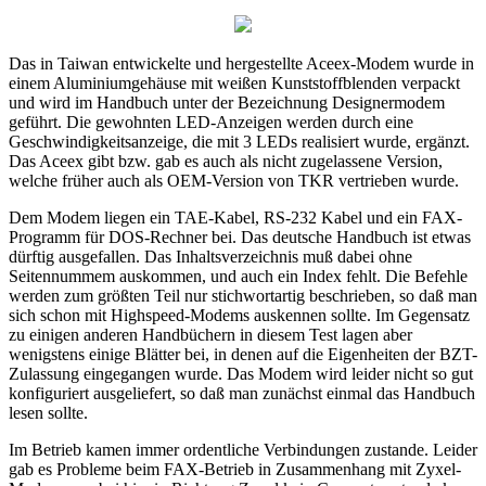
Das in Taiwan entwickelte und hergestellte Aceex-Modem wurde in
einem Aluminiumgehäuse mit weißen Kunststoffblenden verpackt
und wird im Handbuch unter der Bezeichnung Designermodem
geführt. Die gewohnten LED-Anzeigen werden durch eine
Geschwindigkeitsanzeige, die mit 3 LEDs realisiert wurde, ergänzt.
Das Aceex gibt bzw. gab es auch als nicht zugelassene Version,
welche früher auch als OEM-Version von TKR vertrieben wurde.
Dem Modem liegen ein TAE-Kabel, RS-232 Kabel und ein FAX-
Programm für DOS-Rechner bei. Das deutsche Handbuch ist etwas
dürftig ausgefallen. Das Inhaltsverzeichnis muß dabei ohne
Seitennummem auskommen, und auch ein Index fehlt. Die Befehle
werden zum größten Teil nur stichwortartig beschrieben, so daß man
sich schon mit Highspeed-Modems auskennen sollte. Im Gegensatz
zu einigen anderen Handbüchern in diesem Test lagen aber
wenigstens einige Blätter bei, in denen auf die Eigenheiten der BZT-
Zulassung eingegangen wurde. Das Modem wird leider nicht so gut
konfiguriert ausgeliefert, so daß man zunächst einmal das Handbuch
lesen sollte.
Im Betrieb kamen immer ordentliche Verbindungen zustande. Leider
gab es Probleme beim FAX-Betrieb in Zusammenhang mit Zyxel-