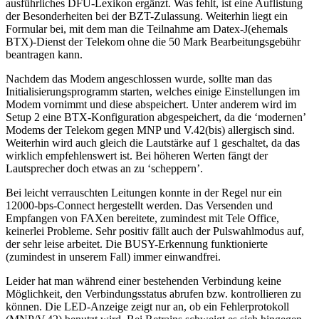
ausführliches DFÜ-Lexikon ergänzt. Was fehlt, ist eine Auflistung
der Besonderheiten bei der BZT-Zulassung. Weiterhin liegt ein
Formular bei, mit dem man die Teilnahme am Datex-J(ehemals
BTX)-Dienst der Telekom ohne die 50 Mark Bearbeitungsgebühr
beantragen kann.
Nachdem das Modem angeschlossen wurde, sollte man das
Initialisierungsprogramm starten, welches einige Einstellungen im
Modem vornimmt und diese abspeichert. Unter anderem wird im
Setup 2 eine BTX-Konfiguration abgespeichert, da die ‘modernen’
Modems der Telekom gegen MNP und V.42(bis) allergisch sind.
Weiterhin wird auch gleich die Lautstärke auf 1 geschaltet, da das
wirklich empfehlenswert ist. Bei höheren Werten fängt der
Lautsprecher doch etwas an zu ‘scheppern’.
Bei leicht verrauschten Leitungen konnte in der Regel nur ein
12000-bps-Connect hergestellt werden. Das Versenden und
Empfangen von FAXen bereitete, zumindest mit Tele Office,
keinerlei Probleme. Sehr positiv fällt auch der Pulswahlmodus auf,
der sehr leise arbeitet. Die BUSY-Erkennung funktionierte
(zumindest in unserem Fall) immer einwandfrei.
Leider hat man während einer bestehenden Verbindung keine
Möglichkeit, den Verbindungsstatus abrufen bzw. kontrollieren zu
können. Die LED-Anzeige zeigt nur an, ob ein Fehlerprotokoll