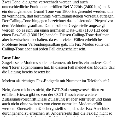
Zwei Töne, die gerne verwechselt werden und auch
unterschiedliche Funktionen erfüllen Bei V.22bis (2400 bps) muß
ein durchgehender Guard-Tone von 1800 Hz gesendet werden, um
zu verhindern, daß bestimmte Vermittlungsstellen vorzeitig auflegen.
Der Calling-Tone hingegen bezeichnet das pulsierende ’Piepen' vor
dem Verbindungsaufbau. Damit soll der Gegenstelle angezeigt
werden, ob es sich um einen normalen Data-Call (1100 Hz) oder
einen Fax-Call (1300 Hz) handelt. Diesen Calling-Tone darf man
aber inzwischen abschalten. da es in vielen Fällen erhebliche
Probleme beim Verbindungsaufbau gab. Im Fax-Modus sollte der
Calling-Tone aber auf jeden Fall eingeschaltet sein.
Busy Line
Zugelassene Modems sollen erkennen, ob bereits ein anderes Gerät
den 'Hörer abgenommen hat. In diesem Fall meldet das Modem, daß
die Leitung bereits besetzt ist.
Modem als richtiges Fax-Endgerät mit Nummer im Telefonbuch?
Nein, dazu reicht es nicht, die BZT-Zulassungsvorschriften zu
erfüllen. Hierzu gibt es von der CCITT noch eine weitere
Zulassungsvorschrift Diese Zulassung ist aber sehr teuer und kann
auch nicht ohne weiteres von einem normalen Modem erfüllt
werden. Einerseits muß sichergestellt sein, daß der Fax-Anschluß
durchgehend zu erreichen ist. Andererseits darf die Fax-ID nicht so