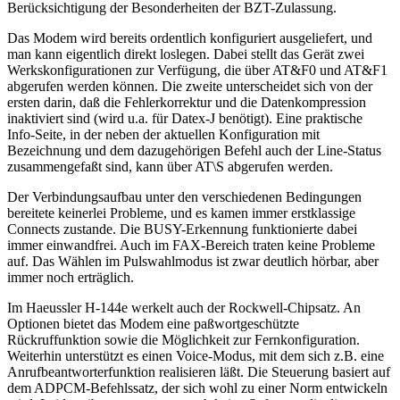
Berücksichtigung der Besonderheiten der BZT-Zulassung.
Das Modem wird bereits ordentlich konfiguriert ausgeliefert, und
man kann eigentlich direkt loslegen. Dabei stellt das Gerät zwei
Werkskonfigurationen zur Verfügung, die über AT&F0 und AT&F1
abgerufen werden können. Die zweite unterscheidet sich von der
ersten darin, daß die Fehlerkorrektur und die Datenkompression
inaktiviert sind (wird u.a. für Datex-J benötigt). Eine praktische
Info-Seite, in der neben der aktuellen Konfiguration mit
Bezeichnung und dem dazugehörigen Befehl auch der Line-Status
zusammengefaßt sind, kann über AT\S abgerufen werden.
Der Verbindungsaufbau unter den verschiedenen Bedingungen
bereitete keinerlei Probleme, und es kamen immer erstklassige
Connects zustande. Die BUSY-Erkennung funktionierte dabei
immer einwandfrei. Auch im FAX-Bereich traten keine Probleme
auf. Das Wählen im Pulswahlmodus ist zwar deutlich hörbar, aber
immer noch erträglich.
Im Haeussler H-144e werkelt auch der Rockwell-Chipsatz. An
Optionen bietet das Modem eine paßwortgeschützte
Rückruffunktion sowie die Möglichkeit zur Fernkonfiguration.
Weiterhin unterstützt es einen Voice-Modus, mit dem sich z.B. eine
Anrufbeantworterfunktion realisieren läßt. Die Steuerung basiert auf
dem ADPCM-Befehlssatz, der sich wohl zu einer Norm entwickeln