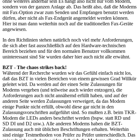
ohne weiteres änderbar sein Es hängt also nicht nur vom Modem,
sondern von der ganzen Anlage ab. Das heißt also, daß die Modems
mit Fax-Option zwar zum Senden und Empfangen benutzt werden
dürfen, aber nicht als Fax-Endgerät angemeldet werden können.
Hier ist man dann weiterhin noch auf die traditionellen Fax-Geräte
angewiesen.
In den Richtlinien stehen natürlich noch viel mehr Anforderungen,
die sich aber fast ausschließlich auf den Hardware-technischen
Bereich beziehen und für den normalen Benutzer vollkommen
uninteressant sind Sie wurden daher hier auch nicht alle erwähnt.
BZT - The chaos strikes back!
Während der Recherche wurden wir das Gefühl einfach nicht los,
daß das BZT in vielen Bereichen von einem gewissen Grad Willkür
geleitet wird. Da werden auf der einen Seite Zulassungen für
Modems vergeben (und teilweise auch wieder entzogen), die
Anforderungen auch nicht annähernd erfüllt haben, und auf der
anderen Seite werden Zulassungen verweigert, da das Modem
einige Punkte nicht erfüllt, obwohl diese gar nicht in den
Zulassungsvorschriften aufgeführt sind. So mußten z.B. beim TKR-
Modem die LEDs anders beschriftet werden (bspw. statt RD und
SD DI und D2 usw.). Alle anderen Modems haben die BZT-
Zulassung auch mit üblichen Beschriftungen erhalten. Weiterhin
sind einige Testmethoden von Prüfer zu Prüfer unterschiedlich. Das