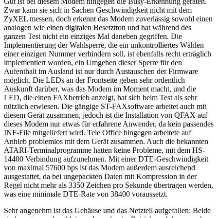
Gut ist bei diesem Modem hingegen die Busy-Erkennung geraten.
Zwar kann sie sich in Sachen Geschwindigkeit nicht mit dem
ZyXEL messen, doch erkennt das Modem zuverlässig sowohl einen
analogen wie einen digitalen Besetztton und hat während des
ganzen Test nicht ein einziges Mal daneben gegriffen. Die
Implementierung der Wahlsperre, die ein unkontrolliertes Wählen
einer einzigen Nummer verhindern soll, ist ebenfalls recht erträglich
implementiert worden, ein Umgehen dieser Sperre für den
Aufenthalt im Ausland ist nur durch Austauschen der Firmware
möglich. Die LEDs an der Frontseite geben sehr ordentlich
Auskunft darüber, was das Modem im Moment macht, und die
LED, die einen FAXbetrieb anzeigt, hat sich beim Test als sehr
nützlich erwiesen. Die gängige ST-FAXsoftware arbeitet auch mit
diesem Gerät zusammen, jedoch ist die Installation von QFAX auf
dieses Modem nur etwas für erfahrene Anwender, da kein passendes
INF-File mitgeliefert wird. Tele Office hingegen arbeitete auf
Anhieb problemlos mit dem Gerät zusammen. Auch die bekannten
ATARI-Terminalprogramme hatten keine Probleme, mit dem HS-
14400 Verbindung aufzunehmen. Mit einer DTE-Geschwindigkeit
von maximal 57600 bps ist das Modem außerdem ausreichend
ausgestattet, da bei ungepackten Daten mit Kompression in der
Regel nicht mehr als 3350 Zeichen pro Sekunde übertragen werden,
was eine minimale DTE-Rate von 38400 voraussetzt.
Sehr angenehm ist das Gehäuse und das Netzteil aufgefallen: Beide