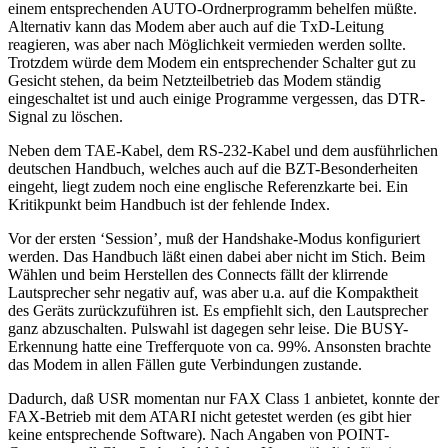
einem entsprechenden AUTO-Ordnerprogramm behelfen müßte.
Alternativ kann das Modem aber auch auf die TxD-Leitung
reagieren, was aber nach Möglichkeit vermieden werden sollte.
Trotzdem würde dem Modem ein entsprechender Schalter gut zu
Gesicht stehen, da beim Netzteilbetrieb das Modem ständig
eingeschaltet ist und auch einige Programme vergessen, das DTR-
Signal zu löschen.
Neben dem TAE-Kabel, dem RS-232-Kabel und dem ausführlichen
deutschen Handbuch, welches auch auf die BZT-Besonderheiten
eingeht, liegt zudem noch eine englische Referenzkarte bei. Ein
Kritikpunkt beim Handbuch ist der fehlende Index.
Vor der ersten ‘Session’, muß der Handshake-Modus konfiguriert
werden. Das Handbuch läßt einen dabei aber nicht im Stich. Beim
Wählen und beim Herstellen des Connects fällt der klirrende
Lautsprecher sehr negativ auf, was aber u.a. auf die Kompaktheit
des Geräts zurückzuführen ist. Es empfiehlt sich, den Lautsprecher
ganz abzuschalten. Pulswahl ist dagegen sehr leise. Die BUSY-
Erkennung hatte eine Trefferquote von ca. 99%. Ansonsten brachte
das Modem in allen Fällen gute Verbindungen zustande.
Dadurch, daß USR momentan nur FAX Class 1 anbietet, konnte der
FAX-Betrieb mit dem ATARI nicht getestet werden (es gibt hier
keine entsprechende Software). Nach Angaben von POINT-