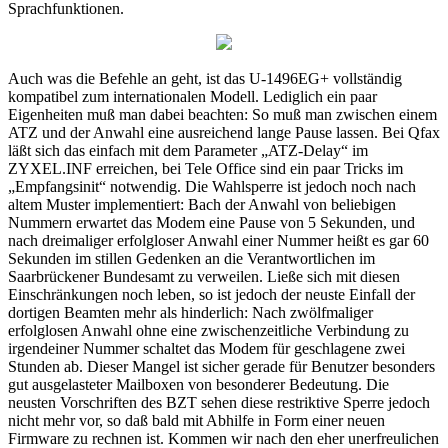
Sprachfunktionen.
Auch was die Befehle an geht, ist das U-1496EG+ vollständig
kompatibel zum internationalen Modell. Lediglich ein paar
Eigenheiten muß man dabei beachten: So muß man zwischen einem
ATZ und der Anwahl eine ausreichend lange Pause lassen. Bei Qfax
läßt sich das einfach mit dem Parameter „ATZ-Delay“ im
ZYXEL.INF erreichen, bei Tele Office sind ein paar Tricks im
„Empfangsinit“ notwendig. Die Wahlsperre ist jedoch noch nach
altem Muster implementiert: Bach der Anwahl von beliebigen
Nummern erwartet das Modem eine Pause von 5 Sekunden, und
nach dreimaliger erfolgloser Anwahl einer Nummer heißt es gar 60
Sekunden im stillen Gedenken an die Verantwortlichen im
Saarbrückener Bundesamt zu verweilen. Ließe sich mit diesen
Einschränkungen noch leben, so ist jedoch der neuste Einfall der
dortigen Beamten mehr als hinderlich: Nach zwölfmaliger
erfolglosen Anwahl ohne eine zwischenzeitliche Verbindung zu
irgendeiner Nummer schaltet das Modem für geschlagene zwei
Stunden ab. Dieser Mangel ist sicher gerade für Benutzer besonders
gut ausgelasteter Mailboxen von besonderer Bedeutung. Die
neusten Vorschriften des BZT sehen diese restriktive Sperre jedoch
nicht mehr vor, so daß bald mit Abhilfe in Form einer neuen
Firmware zu rechnen ist. Kommen wir nach den eher unerfreulichen