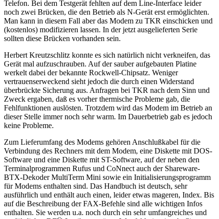
Telefon. Bei dem Testgerät fehlten auf dem Line-Interface leider
noch zwei Brücken, die den Betrieb als N-Gerät erst ermöglichten.
Man kann in diesem Fall aber das Modem zu TKR einschicken und
(kostenlos) modifizieren lassen. In der jetzt ausgelieferten Serie
sollten diese Brücken vorhanden sein.
Herbert Kreutzschlitz konnte es sich natürlich nicht verkneifen, das
Gerät mal aufzuschrauben. Auf der sauber aufgebauten Platine
werkelt dabei der bekannte Rockwell-Chipsatz. Weniger
vertrauenserweckend sieht jedoch die durch einen Widerstand
überbrückte Sicherung aus. Anfragen bei TKR nach dem Sinn und
Zweck ergaben, daß es vorher thermische Probleme gab, die
Fehlfunktionen auslösten. Trotzdem wird das Modem im Betrieb an
dieser Stelle immer noch sehr warm. Im Dauerbetrieb gab es jedoch
keine Probleme.
Zum Lieferumfang des Modems gehören Anschlußkabel für die
Verbindung des Rechners mit dem Modem, eine Diskette mit DOS-
Software und eine Diskette mit ST-Software, auf der neben den
Terminalprogrammen Rufus und CoNnect auch der Shareware-
BTX-Dekoder MultiTerm Mini sowie ein Initialisierungsprogramm
für Modems enthalten sind. Das Handbuch ist deutsch, sehr
ausführlich und enthält auch einen, leider etwas mageren, Index. Bis
auf die Beschreibung der FAX-Befehle sind alle wichtigen Infos
enthalten. Sie werden u.a. noch durch ein sehr umfangreiches und