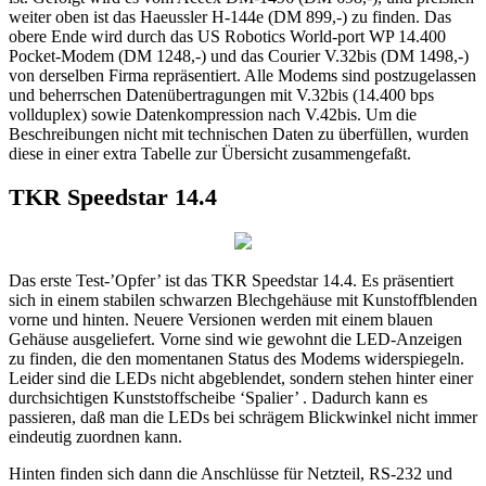
weiter oben ist das Haeussler H-144e (DM 899,-) zu finden. Das
obere Ende wird durch das US Robotics World-port WP 14.400
Pocket-Modem (DM 1248,-) und das Courier V.32bis (DM 1498,-)
von derselben Firma repräsentiert. Alle Modems sind postzugelassen
und beherrschen Datenübertragungen mit V.32bis (14.400 bps
vollduplex) sowie Datenkompression nach V.42bis. Um die
Beschreibungen nicht mit technischen Daten zu überfüllen, wurden
diese in einer extra Tabelle zur Übersicht zusammengefaßt.
TKR Speedstar 14.4
Das erste Test-’Opfer’ ist das TKR Speedstar 14.4. Es präsentiert
sich in einem stabilen schwarzen Blechgehäuse mit Kunstoffblenden
vorne und hinten. Neuere Versionen werden mit einem blauen
Gehäuse ausgeliefert. Vorne sind wie gewohnt die LED-Anzeigen
zu finden, die den momentanen Status des Modems widerspiegeln.
Leider sind die LEDs nicht abgeblendet, sondern stehen hinter einer
durchsichtigen Kunststoffscheibe ‘Spalier’ . Dadurch kann es
passieren, daß man die LEDs bei schrägem Blickwinkel nicht immer
eindeutig zuordnen kann.
Hinten finden sich dann die Anschlüsse für Netzteil, RS-232 und