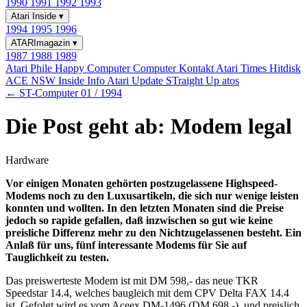
1990
1991
1992
1993
Atari Inside
▾
1994
1995
1996
ATARImagazin
▾
1987
1988
1989
Atari Phile
Happy Computer
Computer Kontakt
Atari Times
Hitdisk
ACE NSW Inside Info
Atari Update
STraight Up
atos
← ST-Computer 01 / 1994
Die Post geht ab: Modem legal
Hardware
Vor einigen Monaten gehörten postzugelassene Highspeed-
Modems noch zu den Luxusartikeln, die sich nur wenige leisten
konnten und wollten. In den letzten Monaten sind die Preise
jedoch so rapide gefallen, daß inzwischen so gut wie keine
preisliche Differenz mehr zu den Nichtzugelassenen besteht. Ein
Anlaß für uns, fünf interessante Modems für Sie auf
Tauglichkeit zu testen.
Das preiswerteste Modem ist mit DM 598,- das neue TKR
Speedstar 14.4, welches baugleich mit dem CPV Delta FAX 14.4
ist. Gefolgt wird es vom Aceex DM-1496 (DM 698,-), und preislich