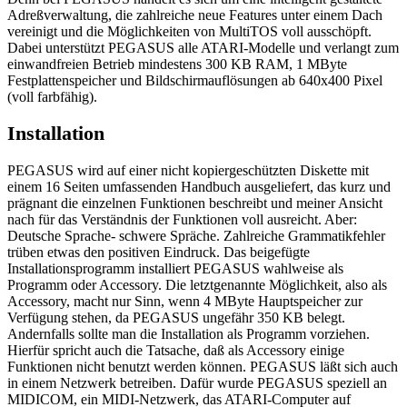
Adreßverwaltung, die zahlreiche neue Features unter einem Dach
vereinigt und die Möglichkeiten von MultiTOS voll ausschöpft.
Dabei unterstützt PEGASUS alle ATARI-Modelle und verlangt zum
einwandfreien Betrieb mindestens 300 KB RAM, 1 MByte
Festplattenspeicher und Bildschirmauflösungen ab 640x400 Pixel
(voll farbfähig).
Installation
PEGASUS wird auf einer nicht kopiergeschützten Diskette mit
einem 16 Seiten umfassenden Handbuch ausgeliefert, das kurz und
prägnant die einzelnen Funktionen beschreibt und meiner Ansicht
nach für das Verständnis der Funktionen voll ausreicht. Aber:
Deutsche Sprache- schwere Spräche. Zahlreiche Grammatikfehler
trüben etwas den positiven Eindruck. Das beigefügte
Installationsprogramm installiert PEGASUS wahlweise als
Programm oder Accessory. Die letztgenannte Möglichkeit, also als
Accessory, macht nur Sinn, wenn 4 MByte Hauptspeicher zur
Verfügung stehen, da PEGASUS ungefähr 350 KB belegt.
Andernfalls sollte man die Installation als Programm vorziehen.
Hierfür spricht auch die Tatsache, daß als Accessory einige
Funktionen nicht benutzt werden können. PEGASUS läßt sich auch
in einem Netzwerk betreiben. Dafür wurde PEGASUS speziell an
MIDICOM, ein MIDI-Netzwerk, das ATARI-Computer auf