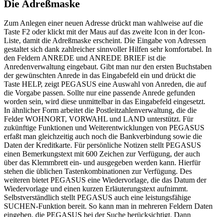
Die Adreßmaske
Zum Anlegen einer neuen Adresse drückt man wahlweise auf die
Taste F2 oder klickt mit der Maus auf das zweite Icon in der Icon-
Liste, damit die Adreßmaske erscheint. Die Eingabe von Adressen
gestaltet sich dank zahlreicher sinnvoller Hilfen sehr komfortabel. In
den Feldern ANREDE und ANREDE BRIEF ist die
Anredenverwaltung eingebaut. Gibt man nur den ersten Buchstaben
der gewünschten Anrede in das Eingabefeld ein und drückt die
Taste HELP, zeigt PEGASUS eine Auswahl von Anreden, die auf
die Vorgabe passen. Sollte nur eine passende Anrede gefunden
worden sein, wird diese unmittelbar in das Eingabefeld eingesetzt.
In ähnlicher Form arbeitet die Postleitzahlenverwaltung, die die
Felder WOHNORT, VORWAHL und LAND unterstützt. Für
zukünftige Funktionen und Weiterentwicklungen von PEGASUS
erfaßt man gleichzeitig auch noch die Bankverbindung sowie die
Daten der Kreditkarte. Für persönliche Notizen stellt PEGASUS
einen Bemerkungstext mit 600 Zeichen zur Verfügung, der auch
über das Klemmbrett ein- und ausgegeben werden kann. Hierfür
stehen die üblichen Tastenkombinationen zur Verfügung. Des
weiteren bietet PEGASUS eine Wiedervorlage, die das Datum der
Wiedervorlage und einen kurzen Erläuterungstext aufnimmt.
Selbstverständlich stellt PEGASUS auch eine leistungsfähige
SUCHEN-Funktion bereit. So kann man in mehreren Feldern Daten
eingeben, die PEGASUS bei der Suche berücksichtigt. Dann