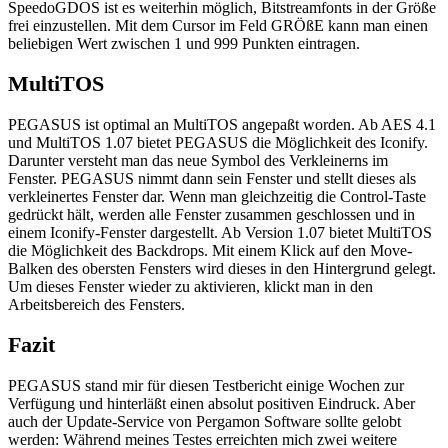
SpeedoGDOS ist es weiterhin möglich, Bitstreamfonts in der Größe
frei einzustellen. Mit dem Cursor im Feld GRÖßE kann man einen
beliebigen Wert zwischen 1 und 999 Punkten eintragen.
MultiTOS
PEGASUS ist optimal an MultiTOS angepaßt worden. Ab AES 4.1
und MultiTOS 1.07 bietet PEGASUS die Möglichkeit des Iconify.
Darunter versteht man das neue Symbol des Verkleinerns im
Fenster. PEGASUS nimmt dann sein Fenster und stellt dieses als
verkleinertes Fenster dar. Wenn man gleichzeitig die Control-Taste
gedrückt hält, werden alle Fenster zusammen geschlossen und in
einem Iconify-Fenster dargestellt. Ab Version 1.07 bietet MultiTOS
die Möglichkeit des Backdrops. Mit einem Klick auf den Move-
Balken des obersten Fensters wird dieses in den Hintergrund gelegt.
Um dieses Fenster wieder zu aktivieren, klickt man in den
Arbeitsbereich des Fensters.
Fazit
PEGASUS stand mir für diesen Testbericht einige Wochen zur
Verfügung und hinterläßt einen absolut positiven Eindruck. Aber
auch der Update-Service von Pergamon Software sollte gelobt
werden: Während meines Testes erreichten mich zwei weitere