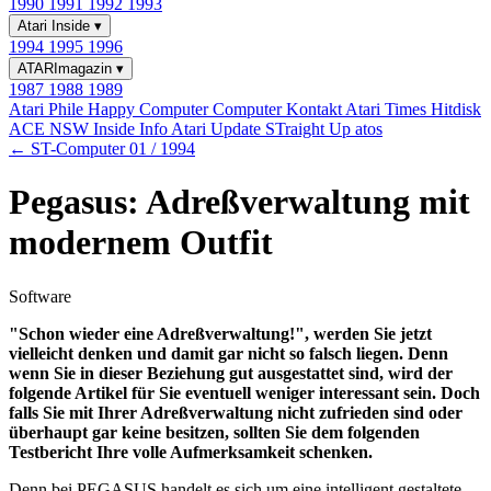
1990
1991
1992
1993
Atari Inside
▾
1994
1995
1996
ATARImagazin
▾
1987
1988
1989
Atari Phile
Happy Computer
Computer Kontakt
Atari Times
Hitdisk
ACE NSW Inside Info
Atari Update
STraight Up
atos
← ST-Computer 01 / 1994
Pegasus: Adreßverwaltung mit
modernem Outfit
Software
"Schon wieder eine Adreßverwaltung!", werden Sie jetzt
vielleicht denken und damit gar nicht so falsch liegen. Denn
wenn Sie in dieser Beziehung gut ausgestattet sind, wird der
folgende Artikel für Sie eventuell weniger interessant sein. Doch
falls Sie mit Ihrer Adreßverwaltung nicht zufrieden sind oder
überhaupt gar keine besitzen, sollten Sie dem folgenden
Testbericht Ihre volle Aufmerksamkeit schenken.
Denn bei PEGASUS handelt es sich um eine intelligent gestaltete