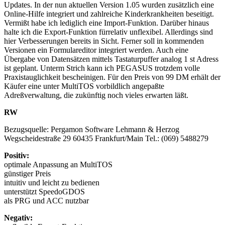
Updates. In der nun aktuellen Version 1.05 wurden zusätzlich eine
Online-Hilfe integriert und zahlreiche Kinderkrankheiten beseitigt.
Vermißt habe ich lediglich eine Import-Funktion. Darüber hinaus
halte ich die Export-Funktion fürrelativ unflexibel. Allerdings sind
hier Verbesserungen bereits in Sicht. Ferner soll in kommenden
Versionen ein Formulareditor integriert werden. Auch eine
Übergabe von Datensätzen mittels Tastaturpuffer analog 1 st Adress
ist geplant. Unterm Strich kann ich PEGASUS trotzdem volle
Praxistauglichkeit bescheinigen. Für den Preis von 99 DM erhält der
Käufer eine unter MultiTOS vorbildlich angepaßte
Adreßverwaltung, die zukünftig noch vieles erwarten läßt.
RW
Bezugsquelle: Pergamon Software Lehmann & Herzog
Wegscheidestraße 29 60435 Frankfurt/Main Tel.: (069) 5488279
Positiv:
optimale Anpassung an MultiTOS
günstiger Preis
intuitiv und leicht zu bedienen
unterstützt SpeedoGDOS
als PRG und ACC nutzbar
Negativ: