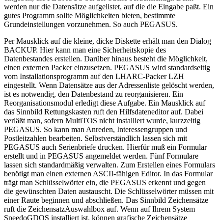
werden nur die Datensätze aufgelistet, auf die die Eingabe paßt. Ein
gutes Programm sollte Möglichkeiten bieten, bestimmte
Grundeinstellungen vorzunehmen. So auch PEGASUS.
Per Mausklick auf die kleine, dicke Diskette erhält man den Dialog
BACKUP. Hier kann man eine Sicherheitskopie des
Datenbestandes erstellen. Darüber hinaus besteht die Möglichkeit,
einen externen Packer einzusetzen. PEGASUS wird standardseitig
vom Installationsprogramm auf den LHARC-Packer LZH
eingestellt. Wenn Datensätze aus der Adressenliste gelöscht werden,
ist es notwendig, den Datenbestand zu reorganisieren. Ein
Reorganisationsmodul erledigt diese Aufgabe. Ein Mausklick auf
das Sinnbild Rettungskasten ruft den Hilfsdateneditor auf. Dabei
verläßt man, sofern MultiTOS nicht installiert wurde, kurzzeitig
PEGASUS. So kann man Anreden, Interessengruppen und
Postleitzahlen bearbeiten. Selbstverständlich lassen sich mit
PEGASUS auch Serienbriefe drucken. Hierfür muß ein Formular
erstellt und in PEGASUS angemeldet werden. Fünf Formulare
lassen sich standardmäßig verwalten. Zum Erstellen eines Formulars
benötigt man einen externen ASCII-fähigen Editor. In das Formular
trägt man Schlüsselwörter ein, die PEGASUS erkennt und gegen
die gewünschten Daten austauscht. Die Schlüsselwörter müssen mit
einer Raute beginnen und abschließen. Das Sinnbild Zeichensätze
ruft die ZeichensatzAuswahlbox auf. Wenn auf Ihrem System
SpeedoGDOS installiert ist, können grafische Zeichensätze