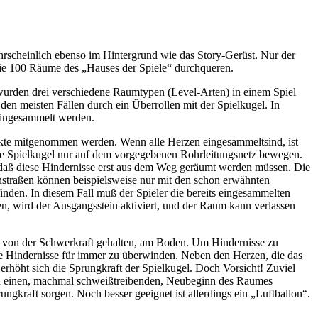
rscheinlich ebenso im Hintergrund wie das Story-Gerüst. Nur der
die 100 Räume des „Hauses der Spiele“ durchqueren.
 wurden drei verschiedene Raumtypen (Level-Arten) in einem Spiel
en meisten Fällen durch ein Überrollen mit der Spielkugel. In
eingesammelt werden.
kte mitgenommen werden. Wenn alle Herzen eingesammeltsind, ist
die Spielkugel nur auf dem vorgegebenen Rohrleitungsnetz bewegen.
 daß diese Hindernisse erst aus dem Weg geräumt werden müssen. Die
straßen können beispielsweise nur mit den schon erwähnten
den. In diesem Fall muß der Spieler die bereits eingesammelten
en, wird der Ausgangsstein aktiviert, und der Raum kann verlassen
, von der Schwerkraft gehalten, am Boden. Um Hindernisse zu
die Hindernisse für immer zu überwinden. Neben den Herzen, die das
rhöht sich die Sprungkraft der Spielkugel. Doch Vorsicht! Zuviel
ann einen, machmal schweißtreibenden, Neubeginn des Raumes
ngkraft sorgen. Noch besser geeignet ist allerdings ein „Luftballon“.