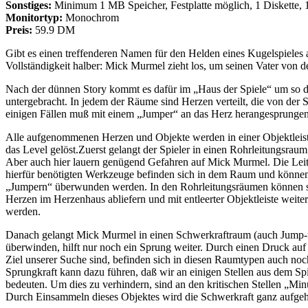
Sonstiges:
Minimum 1 MB Speicher, Festplatte möglich, 1 Diskette, 
Monitortyp:
Monochrom
Preis:
59.9 DM
Gibt es einen treffenderen Namen für den Helden eines Kugelspieles
Vollständigkeit halber: Mick Murmel zieht los, um seinen Vater vo
Nach der dünnen Story kommt es dafür im „Haus der Spiele“ um so dic
untergebracht. In jedem der Räume sind Herzen verteilt, die von der
einigen Fällen muß mit einem „Jumper“ an das Herz herangesprungen
Alle aufgenommenen Herzen und Objekte werden in einer Objektleis
das Level gelöst.Zuerst gelangt der Spieler in einen Rohrleitungsr
Aber auch hier lauern genügend Gefahren auf Mick Murmel. Die Leitu
hierfür benötigten Werkzeuge befinden sich in dem Raum und können
„Jumpern“ überwunden werden. In den Rohrleitungsräumen können sic
Herzen im Herzenhaus abliefern und mit entleerter Objektleiste weit
werden.
Danach gelangt Mick Murmel in einen Schwerkraftraum (auch Jump-un
überwinden, hilft nur noch ein Sprung weiter. Durch einen Druck auf
Ziel unserer Suche sind, befinden sich in diesen Raumtypen auch noc
Sprungkraft kann dazu führen, daß wir an einigen Stellen aus dem 
bedeuten. Um dies zu verhindern, sind an den kritischen Stellen „Minu
Durch Einsammeln dieses Objektes wird die Schwerkraft ganz aufge