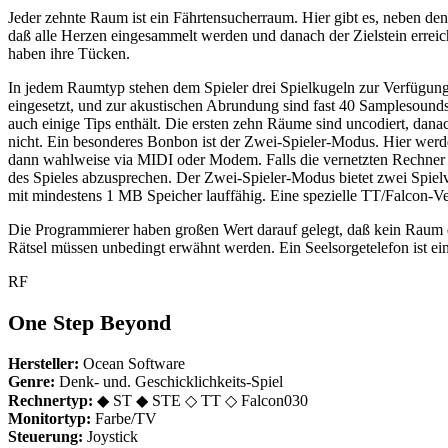
Jeder zehnte Raum ist ein Fährtensucherraum. Hier gibt es, neben den 
daß alle Herzen eingesammelt werden und danach der Zielstein erreicht
haben ihre Tücken.
In jedem Raumtyp stehen dem Spieler drei Spielkugeln zur Verfügun
eingesetzt, und zur akustischen Abrundung sind fast 40 Samplesound
auch einige Tips enthält. Die ersten zehn Räume sind uncodiert, danac
nicht. Ein besonderes Bonbon ist der Zwei-Spieler-Modus. Hier werde
dann wahlweise via MIDI oder Modem. Falls die vernetzten Rechner n
des Spieles abzusprechen. Der Zwei-Spieler-Modus bietet zwei Spiel
mit mindestens 1 MB Speicher lauffähig. Eine spezielle TT/Falcon-Vers
Die Programmierer haben großen Wert darauf gelegt, daß kein Raum d
Rätsel müssen unbedingt erwähnt werden. Ein Seelsorgetelefon ist ein
RF
One Step Beyond
Hersteller:
Ocean Software
Genre:
Denk- und. Geschicklichkeits-Spiel
Rechnertyp:
◆ ST ◆ STE ◇ TT ◇ Falcon030
Monitortyp:
Farbe/TV
Steuerung:
Joystick