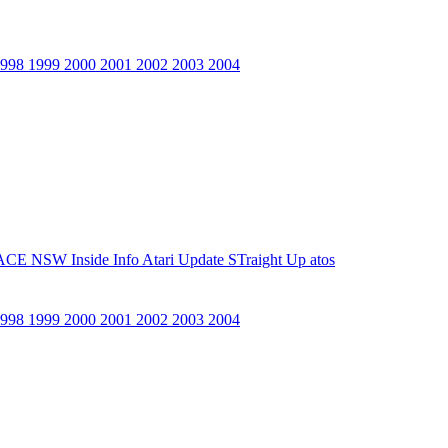
1998
1999
2000
2001
2002
2003
2004
ACE NSW Inside Info
Atari Update
STraight Up
atos
1998
1999
2000
2001
2002
2003
2004