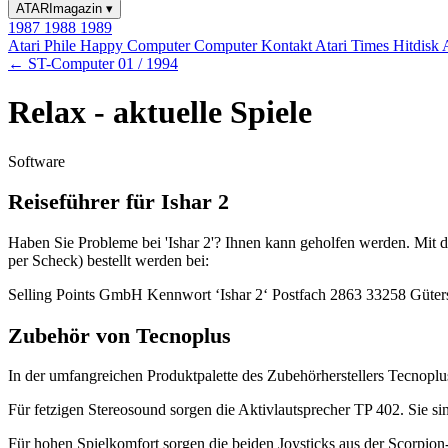
ATARImagazin
▾
1987
1988
1989
Atari Phile
Happy Computer
Computer Kontakt
Atari Times
Hitdisk
← ST-Computer 01 / 1994
Relax - aktuelle Spiele
Software
Reiseführer für Ishar 2
Haben Sie Probleme bei 'Ishar 2'? Ihnen kann geholfen werden. Mit de
per Scheck) bestellt werden bei:
Selling Points GmbH Kennwort ‘Ishar 2‘ Postfach 2863 33258 Güter
Zubehör von Tecnoplus
In der umfangreichen Produktpalette des Zubehörherstellers Tecnoplu
Für fetzigen Stereosound sorgen die Aktivlautsprecher TP 402. Sie s
Für hohen Spielkomfort sorgen die beiden Joysticks aus der Scorpion