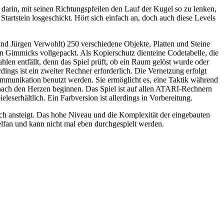
t darin, mit seinen Richtungspfeilen den Lauf der Kugel so zu lenken,
Startstein losgeschickt. Hört sich einfach an, doch auch diese Levels
d Jürgen Verwohlt) 250 verschiedene Objekte, Platten und Steine
n Gimmicks vollgepackt. Als Kopierschutz dienteine Codetabelle, die
hlen entfällt, denn das Spiel prüft, ob ein Raum gelöst wurde oder
ngs ist ein zweiter Rechner erforderlich. Die Vernetzung erfolgt
mmunikation benutzt werden. Sie ermöglicht es, eine Taktik während
nach den Herzen beginnen. Das Spiel ist auf allen ATARI-Rechnern
eserhältlich. Ein Farbversion ist allerdings in Vorbereitung.
ch ansteigt. Das hohe Niveau und die Komplexität der eingebauten
elfan und kann nicht mal eben durchgespielt werden.