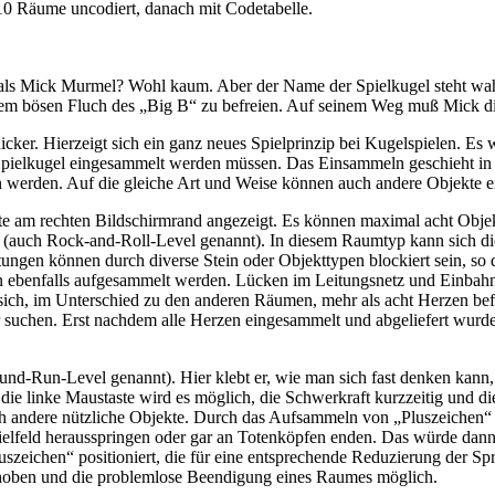
10 Räume uncodiert, danach mit Codetabelle.
 als Mick Murmel? Wohl kaum. Aber der Name der Spielkugel steht wah
n dem bösen Fluch des „Big B“ zu befreien. Auf seinem Weg muß Mick 
ker. Hierzeigt sich ein ganz neues Spielprinzip bei Kugelspielen. Es
 Spielkugel eingesammelt werden müssen. Das Einsammeln geschieht in d
 werden. Auf die gleiche Art und Weise können auch andere Objekte 
te am rechten Bildschirmrand angezeigt. Es können maximal acht Obje
aum (auch Rock-and-Roll-Level genannt). In diesem Raumtyp kann sich 
ngen können durch diverse Stein oder Objekttypen blockiert sein, so
 ebenfalls aufgesammelt werden. Lücken im Leitungsnetz und Einbahn
h, im Unterschied zu den anderen Räumen, mehr als acht Herzen befin
er suchen. Erst nachdem alle Herzen eingesammelt und abgeliefert wurd
d-Run-Level genannt). Hier klebt er, wie man sich fast denken kann
 die linke Maustaste wird es möglich, die Schwerkraft kurzzeitig und 
h andere nützliche Objekte. Durch das Aufsammeln von „Pluszeichen“ e
Spielfeld herausspringen oder gar an Totenköpfen enden. Das würde d
szeichen“ positioniert, die für eine entsprechende Reduzierung der Spru
hoben und die problemlose Beendigung eines Raumes möglich.