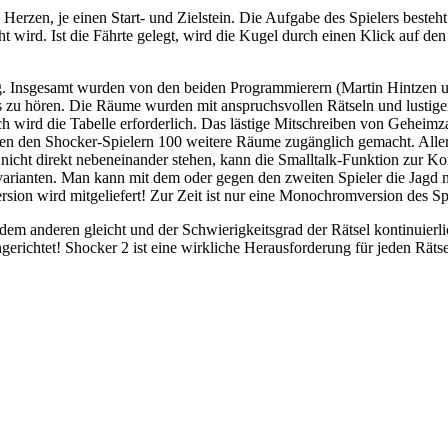
Herzen, je einen Start- und Zielstein. Die Aufgabe des Spielers besteh
 wird. Ist die Fährte gelegt, wird die Kugel durch einen Klick auf den 
g. Insgesamt wurden von den beiden Programmierern (Martin Hintzen un
s zu hören. Die Räume wurden mit anspruchsvollen Rätseln und lustige
h wird die Tabelle erforderlich. Das lästige Mitschreiben von Geheimza
n den Shocker-Spielern 100 weitere Räume zugänglich gemacht. Allerdi
icht direkt nebeneinander stehen, kann die Smalltalk-Funktion zur Ko
varianten. Man kann mit dem oder gegen den zweiten Spieler die Jagd 
ion wird mitgeliefert! Zur Zeit ist nur eine Monochromversion des Spiel
em anderen gleicht und der Schwierigkeitsgrad der Rätsel kontinuierli
gerichtet! Shocker 2 ist eine wirkliche Herausforderung für jeden Räts