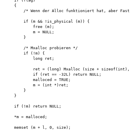
    if (flag)

    {

        /* Wenn der Alloc funktioniert hat, aber FastR
        if (m && !is_physical (m)) { 

            free (m); 

            m = NULL;

        }

        /* Mxalloc probieren */ 

        if (!m) {

            long ret;

            ret = (long) Mxalloc (size + sizeof(int), 
            if (ret == -32L) return NULL; 

            malloced = TRUE; 

            m = (int *)ret;

        }

    }

    if (!m) return NULL;

    *m = malloced;

    memset (m + l, 0, size);
