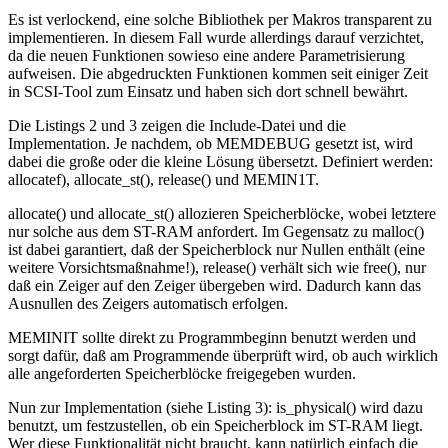
Es ist verlockend, eine solche Bibliothek per Makros transparent zu
implementieren. In diesem Fall wurde allerdings darauf verzichtet,
da die neuen Funktionen sowieso eine andere Parametrisierung
aufweisen. Die abgedruckten Funktionen kommen seit einiger Zeit
in SCSI-Tool zum Einsatz und haben sich dort schnell bewährt.
Die Listings 2 und 3 zeigen die Include-Datei und die
Implementation. Je nachdem, ob MEMDEBUG gesetzt ist, wird
dabei die große oder die kleine Lösung übersetzt. Definiert werden:
allocatef), allocate_st(), release() und MEMIN1T.
allocate() und allocate_st() allozieren Speicherblöcke, wobei letztere
nur solche aus dem ST-RAM anfordert. Im Gegensatz zu malloc()
ist dabei garantiert, daß der Speicherblock nur Nullen enthält (eine
weitere Vorsichtsmaßnahme!), release() verhält sich wie free(), nur
daß ein Zeiger auf den Zeiger übergeben wird. Dadurch kann das
Ausnullen des Zeigers automatisch erfolgen.
MEMINIT sollte direkt zu Programmbeginn benutzt werden und
sorgt dafür, daß am Programmende überprüft wird, ob auch wirklich
alle angeforderten Speicherblöcke freigegeben wurden.
Nun zur Implementation (siehe Listing 3): is_physical() wird dazu
benutzt, um festzustellen, ob ein Speicherblock im ST-RAM liegt.
Wer diese Funktionalität nicht braucht, kann natürlich einfach die