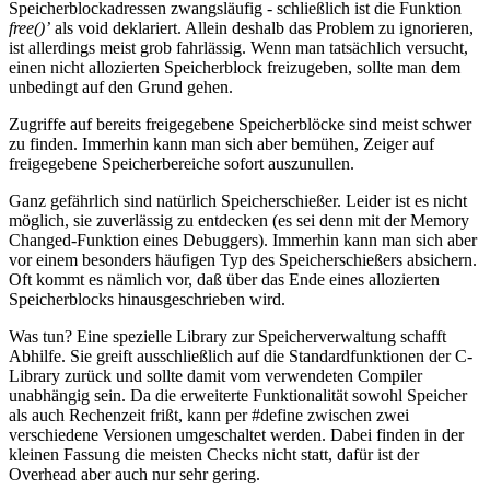
Speicherblockadressen zwangsläufig - schließlich ist die Funktion
free()’
als void deklariert. Allein deshalb das Problem zu ignorieren,
ist allerdings meist grob fahrlässig. Wenn man tatsächlich versucht,
einen nicht allozierten Speicherblock freizugeben, sollte man dem
unbedingt auf den Grund gehen.
Zugriffe auf bereits freigegebene Speicherblöcke sind meist schwer
zu finden. Immerhin kann man sich aber bemühen, Zeiger auf
freigegebene Speicherbereiche sofort auszunullen.
Ganz gefährlich sind natürlich Speicherschießer. Leider ist es nicht
möglich, sie zuverlässig zu entdecken (es sei denn mit der Memory
Changed-Funktion eines Debuggers). Immerhin kann man sich aber
vor einem besonders häufigen Typ des Speicherschießers absichern.
Oft kommt es nämlich vor, daß über das Ende eines allozierten
Speicherblocks hinausgeschrieben wird.
Was tun? Eine spezielle Library zur Speicherverwaltung schafft
Abhilfe. Sie greift ausschließlich auf die Standardfunktionen der C-
Library zurück und sollte damit vom verwendeten Compiler
unabhängig sein. Da die erweiterte Funktionalität sowohl Speicher
als auch Rechenzeit frißt, kann per #define zwischen zwei
verschiedene Versionen umgeschaltet werden. Dabei finden in der
kleinen Fassung die meisten Checks nicht statt, dafür ist der
Overhead aber auch nur sehr gering.