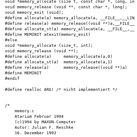
void *memory_allocate (size t, const char *, long, int
void memory_release (void **, const char *, long);

void memory_exit (void);

#define allocate(a) memory_allocate(a, __FILE__,__LINE
#define release(a) memory_release((void **)a,__FILE__,
#define allocate_st(a) memory_allocate(a, __FILE__,__L
#define MEMINIT atexit(memory_exit)

#else

void *memory_allocate (size_t, int); 

void memory_release (void **);

#define allocate(a)     memory_allocate(a,0) 

#define allocate_st(a)  memory_allocate(a,1) 

#define release(a)      memory_release((void **)a)

#define MEMINIT 

#endif

/*

    memory.c

    Atarium Februar 1994 

    (c)1994 by MAXON-Computer 

    Autor: Julian F. Reschke 

    16. Dezember 1993
