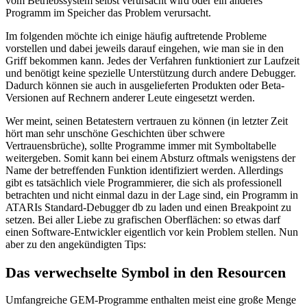
vom Betriebssystem selbst verursacht wird oder ein anderes
Programm im Speicher das Problem verursacht.
Im folgenden möchte ich einige häufig auftretende Probleme
vorstellen und dabei jeweils darauf eingehen, wie man sie in den
Griff bekommen kann. Jedes der Verfahren funktioniert zur Laufzeit
und benötigt keine spezielle Unterstützung durch andere Debugger.
Dadurch können sie auch in ausgelieferten Produkten oder Beta-
Versionen auf Rechnern anderer Leute eingesetzt werden.
Wer meint, seinen Betatestern vertrauen zu können (in letzter Zeit
hört man sehr unschöne Geschichten über schwere
Vertrauensbrüche), sollte Programme immer mit Symboltabelle
weitergeben. Somit kann bei einem Absturz oftmals wenigstens der
Name der betreffenden Funktion identifiziert werden. Allerdings
gibt es tatsächlich viele Programmierer, die sich als professionell
betrachten und nicht einmal dazu in der Lage sind, ein Programm in
ATARIs Standard-Debugger db zu laden und einen Breakpoint zu
setzen. Bei aller Liebe zu grafischen Oberflächen: so etwas darf
einen Software-Entwickler eigentlich vor kein Problem stellen. Nun
aber zu den angekündigten Tips:
Das verwechselte Symbol in den Resourcen
Umfangreiche GEM-Programme enthalten meist eine große Menge