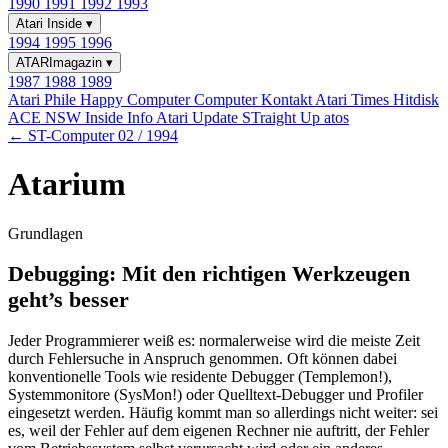
1990
1991
1992
1993
Atari Inside
▾
1994
1995
1996
ATARImagazin
▾
1987
1988
1989
Atari Phile
Happy Computer
Computer Kontakt
Atari Times
Hitdisk
ACE NSW Inside Info
Atari Update
STraight Up
atos
← ST-Computer 02 / 1994
Atarium
Grundlagen
Debugging: Mit den richtigen Werkzeugen
geht’s besser
Jeder Programmierer weiß es: normalerweise wird die meiste Zeit
durch Fehlersuche in Anspruch genommen. Oft können dabei
konventionelle Tools wie residente Debugger (Templemon!),
Systemmonitore (SysMon!) oder Quelltext-Debugger und Profiler
eingesetzt werden. Häufig kommt man so allerdings nicht weiter: sei
es, weil der Fehler auf dem eigenen Rechner nie auftritt, der Fehler