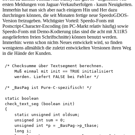
ersten Meldungen von Jaguar-Verkaufserfolgen - kaum Neuigkeiten.
Immerhin hat man sich aber nach einigem Hin und Her dazu
durchringen können, die seit Monaten fertige neue SpeedoGDOS-
Version freizugeben. Wichtigster Vorteil: Speedo-Fonts mit
Postscript-Character-Encoding (im PC-Markt relativ häufig) sowie
Speedo-Fonts mit Demo-Kodierung (das sind die acht mit X11R5
ausgelieferten freien Schriftschnitte) können benutzt werden.
Immerhin: wenn schon nichts Neues entwickelt wird, so finden
wenigstens allmählich die zuletzt entwickelten Versionen ihren Weg
in die Hände der Kunden.
/* Checksumme über Textsegment berechnen.

    Muß einmal mit init == TRUE initialisiert 

    werden. Liefert FALSE bei Fehler */

/* _BasPag ist Pure-C-spezifisch! */

static boolean

check_text_seg (boolean init)

{

    static unsigned int oldsum; 

    unsigned int sum = 0; 

    unsigned int *p = _BasPag->p_tbase; 

    long i;
