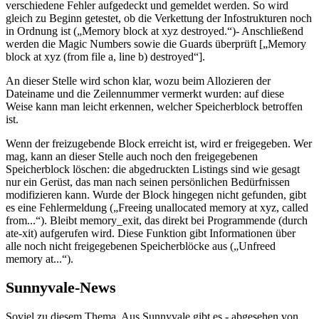
verschiedene Fehler aufgedeckt und gemeldet werden. So wird
gleich zu Beginn getestet, ob die Verkettung der Infostrukturen noch
in Ordnung ist („Memory block at xyz destroyed.“)- Anschließend
werden die Magic Numbers sowie die Guards überprüft [„Memory
block at xyz (from file a, line b) destroyed“].
An dieser Stelle wird schon klar, wozu beim Allozieren der
Dateiname und die Zeilennummer vermerkt wurden: auf diese
Weise kann man leicht erkennen, welcher Speicherblock betroffen
ist.
Wenn der freizugebende Block erreicht ist, wird er freigegeben. Wer
mag, kann an dieser Stelle auch noch den freigegebenen
Speicherblock löschen: die abgedruckten Listings sind wie gesagt
nur ein Gerüst, das man nach seinen persönlichen Bedürfnissen
modifizieren kann. Wurde der Block hingegen nicht gefunden, gibt
es eine Fehlermeldung („Freeing unallocated memory at xyz, called
from...“). Bleibt memory_exit, das direkt bei Programmende (durch
ate-xit) aufgerufen wird. Diese Funktion gibt Informationen über
alle noch nicht freigegebenen Speicherblöcke aus („Unfreed
memory at...“).
Sunnyvale-News
Soviel zu diesem Thema. Aus Sunnyvale gibt es - abgesehen von