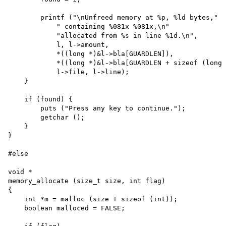
        printf ("\nUnfreed memory at %p, %ld bytes,"

            " containing %081x %081x,\n"

            "allocated from %s in line %1d.\n",

            l, l->amount,

            *((long *)&l->bla[GUARDLEN]),

            *((long *)&l->bla[GUARDLEN + sizeof (long)
            l->file, l->line);

    }

    if (found) {

        puts ("Press any key to continue."); 

        getchar ();

    }

}

#else 

void *

memory_allocate (size_t size, int flag)

{

    int *m = malloc (size + sizeof (int));

    boolean malloced = FALSE;
