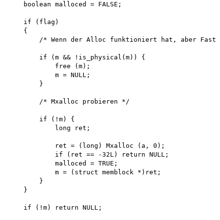
    boolean malloced = FALSE;

    if (flag)

    {

        /* Wenn der Alloc funktioniert hat, aber FastR
        if (m && !is_physical(m)) { 

            free (m); 

            m = NULL;

        }

        /* Mxalloc probieren */

        if (!m) {

            long ret;

            ret = (long) Mxalloc (a, 0); 

            if (ret == -32L) return NULL; 

            malloced = TRUE; 

            m = (struct memblock *)ret;

        }

    }

    if (!m) return NULL;
