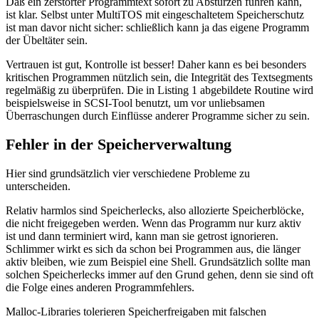
Daß ein zerstörter Programmtext sofort zu Abstürzen führen kann,
ist klar. Selbst unter MultiTOS mit eingeschaltetem Speicherschutz
ist man davor nicht sicher: schließlich kann ja das eigene Programm
der Übeltäter sein.
Vertrauen ist gut, Kontrolle ist besser! Daher kann es bei besonders
kritischen Programmen nützlich sein, die Integrität des Textsegments
regelmäßig zu überprüfen. Die in Listing 1 abgebildete Routine wird
beispielsweise in SCSI-Tool benutzt, um vor unliebsamen
Überraschungen durch Einflüsse anderer Programme sicher zu sein.
Fehler in der Speicherverwaltung
Hier sind grundsätzlich vier verschiedene Probleme zu
unterscheiden.
Relativ harmlos sind Speicherlecks, also allozierte Speicherblöcke,
die nicht freigegeben werden. Wenn das Programm nur kurz aktiv
ist und dann terminiert wird, kann man sie getrost ignorieren.
Schlimmer wirkt es sich da schon bei Programmen aus, die länger
aktiv bleiben, wie zum Beispiel eine Shell. Grundsätzlich sollte man
solchen Speicherlecks immer auf den Grund gehen, denn sie sind oft
die Folge eines anderen Programmfehlers.
Malloc-Libraries tolerieren Speicherfreigaben mit falschen