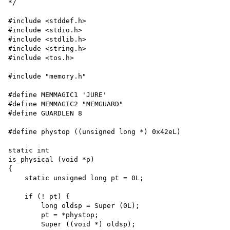
*/

#include <stddef.h>

#include <stdio.h>

#include <stdlib.h>

#include <string.h>

#include <tos.h>

#include "memory.h"

#define MEMMAGIC1 'JURE'

#define MEMMAGIC2 "MEMGUARD"

#define GUARDLEN 8

#define phystop ((unsigned long *) 0x42eL) 

static int

is_physical (void *p)

{

    static unsigned long pt = 0L;

    if (! pt) {

        long oldsp = Super (0L); 

        pt = *phystop;

        Super ((void *) oldsp);
