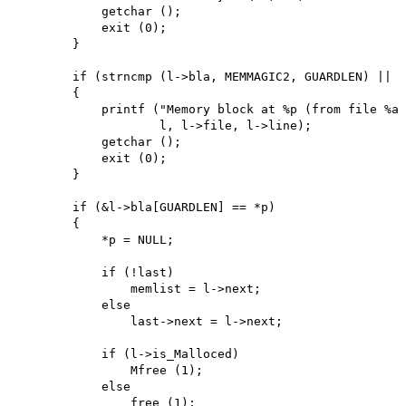
            getchar (); 

            exit (0);

        }

        if (strncmp (l->bla, MEMMAGIC2, GUARDLEN) || s
        {

            printf ("Memory block at %p (from file %a,
                    l, l->file, l->line); 

            getchar (); 

            exit (0);

        }

        if (&l->bla[GUARDLEN] == *p)

        {

            *p = NULL;

            if (!last)

                memlist = l->next;

            else

                last->next = l->next;

            if (l->is_Malloced)

                Mfree (1);

            else

                free (1); 
