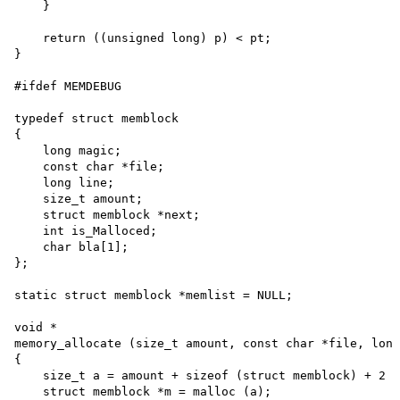
    }

    return ((unsigned long) p) < pt;

}

#ifdef MEMDEBUG

typedef struct memblock 

{

    long magic; 

    const char *file; 

    long line; 

    size_t amount; 

    struct memblock *next; 

    int is_Malloced; 

    char bla[1];

};

static struct memblock *memlist = NULL; 

void *

memory_allocate (size_t amount, const char *file, long
{

    size_t a = amount + sizeof (struct memblock) + 2 *
    struct memblock *m = malloc (a); 
