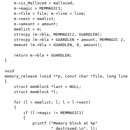
    m->is_Malloced = malloced; 

    m->magic = MEMMAGIC1; 

    m->file = file; m->line = line; 

    m->next = memlist; 

    m->amount = amount; 

    memlist = m;

    strncpy (m->bla, MEMMAGIC2, GUARDLEN); 

    strncpy (m->bla + GUARDLEN + amount, MEMMAGIC 2, G
    memset (m->bla + GUARDLEN, 0, amount);

    return m->bla + GUARDLEN;

}

void

memory_release (void **p, const char *file, long line)

{

    struct memblock *last = NULL; 

    struct memblock *l;

    for (l = memlist; l; l = l->next)

    {

        if (l->magic != MEMMAGIC1)

        {

            printf ("Memory block at %p"

                    " destroyed.\n", l); 
