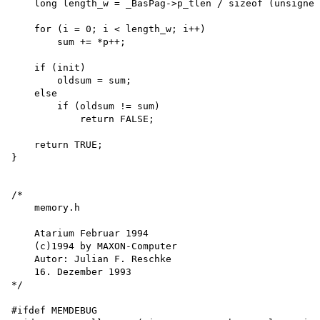
    long length_w = _BasPag->p_tlen / sizeof (unsigned
    for (i = 0; i < length_w; i++) 

        sum += *p++;

    if (init)

        oldsum = sum;

    else

        if (oldsum != sum) 

            return FALSE;

    return TRUE;

/*

    memory.h

    Atarium Februar 1994 

    (c)1994 by MAXON-Computer 

    Autor: Julian F. Reschke 

    16. Dezember 1993

*/

#ifdef MEMDEBUG
