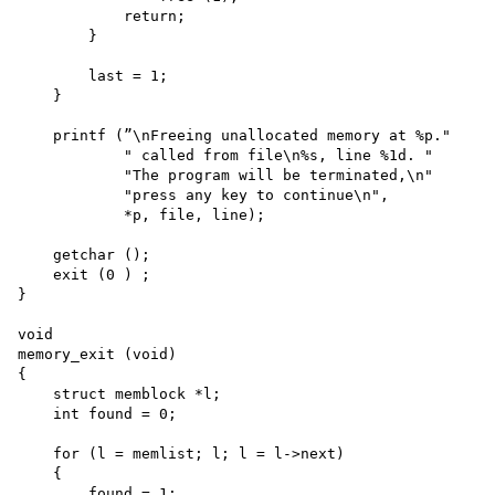
            return;

        }

        last = 1;

    }

    printf (”\nFreeing unallocated memory at %p."

            " called from file\n%s, line %1d. "

            "The program will be terminated,\n"

            "press any key to continue\n",

            *p, file, line);

    getchar (); 

    exit (0 ) ;

}

void

memory_exit (void)

{

    struct memblock *l; 

    int found = 0;

    for (l = memlist; l; l = l->next)

    {

        found = 1;
