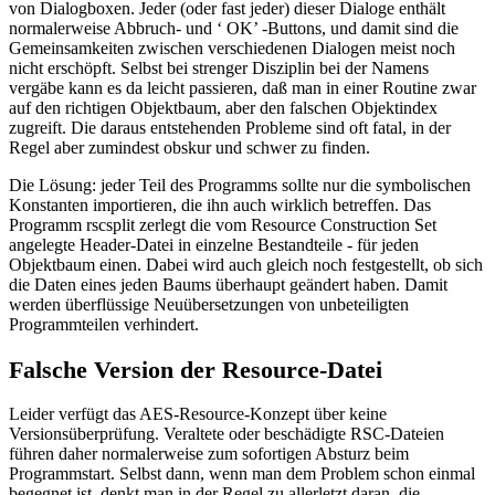
von Dialogboxen. Jeder (oder fast jeder) dieser Dialoge enthält
normalerweise Abbruch- und ‘ OK’ -Buttons, und damit sind die
Gemeinsamkeiten zwischen verschiedenen Dialogen meist noch
nicht erschöpft. Selbst bei strenger Disziplin bei der Namens
vergäbe kann es da leicht passieren, daß man in einer Routine zwar
auf den richtigen Objektbaum, aber den falschen Objektindex
zugreift. Die daraus entstehenden Probleme sind oft fatal, in der
Regel aber zumindest obskur und schwer zu finden.
Die Lösung: jeder Teil des Programms sollte nur die symbolischen
Konstanten importieren, die ihn auch wirklich betreffen. Das
Programm rscsplit zerlegt die vom Resource Construction Set
angelegte Header-Datei in einzelne Bestandteile - für jeden
Objektbaum einen. Dabei wird auch gleich noch festgestellt, ob sich
die Daten eines jeden Baums überhaupt geändert haben. Damit
werden überflüssige Neuübersetzungen von unbeteiligten
Programmteilen verhindert.
Falsche Version der Resource-Datei
Leider verfügt das AES-Resource-Konzept über keine
Versionsüberprüfung. Veraltete oder beschädigte RSC-Dateien
führen daher normalerweise zum sofortigen Absturz beim
Programmstart. Selbst dann, wenn man dem Problem schon einmal
begegnet ist, denkt man in der Regel zu allerletzt daran, die