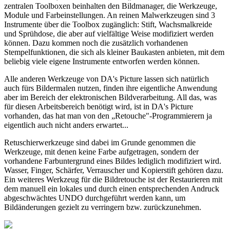
zentralen Toolboxen beinhalten den Bildmanager, die Werkzeuge,
Module und Farbeinstellungen. An reinen Malwerkzeugen sind 3
Instrumente über die Toolbox zugänglich: Stift, Wachsmalkreide
und Sprühdose, die aber auf vielfältige Weise modifiziert werden
können. Dazu kommen noch die zusätzlich vorhandenen
Stempelfunktionen, die sich als kleiner Baukasten anbieten, mit dem
beliebig viele eigene Instrumente entworfen werden können.
Alle anderen Werkzeuge von DA's Picture lassen sich natürlich
auch fürs Bildermalen nutzen, finden ihre eigentliche Anwendung
aber im Bereich der elektronischen Bildverarbeitung. All das, was
für diesen Arbeitsbereich benötigt wird, ist in DA's Picture
vorhanden, das hat man von den „Retouche"-Programmierern ja
eigentlich auch nicht anders erwartet...
Retuschierwerkzeuge sind dabei im Grunde genommen die
Werkzeuge, mit denen keine Farbe aufgetragen, sondern der
vorhandene Farbuntergrund eines Bildes lediglich modifiziert wird.
Wasser, Finger, Schärfer, Verrauscher und Kopierstift gehören dazu.
Ein weiteres Werkzeug für die Bildretouche ist der Restaurieren mit
dem manuell ein lokales und durch einen entsprechenden Andruck
abgeschwächtes UNDO durchgeführt werden kann, um
Bildänderungen gezielt zu verringern bzw. zurückzunehmen.