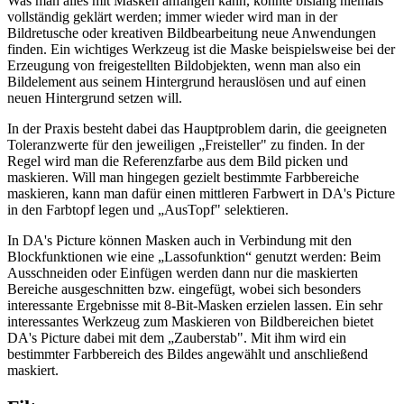
Was man alles mit Masken anfangen kann, konnte bislang niemals
vollständig geklärt werden; immer wieder wird man in der
Bildretusche oder kreativen Bildbearbeitung neue Anwendungen
finden. Ein wichtiges Werkzeug ist die Maske beispielsweise bei der
Erzeugung von freigestellten Bildobjekten, wenn man also ein
Bildelement aus seinem Hintergrund herauslösen und auf einen
neuen Hintergrund setzen will.
In der Praxis besteht dabei das Hauptproblem darin, die geeigneten
Toleranzwerte für den jeweiligen „Freisteller" zu finden. In der
Regel wird man die Referenzfarbe aus dem Bild picken und
maskieren. Will man hingegen gezielt bestimmte Farbbereiche
maskieren, kann man dafür einen mittleren Farbwert in DA's Picture
in den Farbtopf legen und „AusTopf" selektieren.
In DA's Picture können Masken auch in Verbindung mit den
Blockfunktionen wie eine „Lassofunktion“ genutzt werden: Beim
Ausschneiden oder Einfügen werden dann nur die maskierten
Bereiche ausgeschnitten bzw. eingefügt, wobei sich besonders
interessante Ergebnisse mit 8-Bit-Masken erzielen lassen. Ein sehr
interessantes Werkzeug zum Maskieren von Bildbereichen bietet
DA's Picture dabei mit dem „Zauberstab". Mit ihm wird ein
bestimmter Farbbereich des Bildes angewählt und anschließend
maskiert.