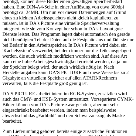
benötigt, können diese Bilder einen gewaltigen Speicherbedarf
haben. Eine DIN-A4-Seite in einer Auflösung von etwa 300dpi
benötigt ca. 24MB. Um nun vor diesen Datenmengen auf Grund
eines zu kleinen Arbeitsspeichers nicht gleich kapitulieren zu
müssen, ist in DA's Picture eine virtuelle Speicherverwaltung
integriert, wie sie vom Konzept her schon in DA's Layout gute
Dienste leistet. Das Programm lagert dabei automatisch den gerade
nicht benötigten Teil der Daten auf die Festplatte aus und lädt sie nur
bei Bedarf in den Arbeitsspeicher. In DA's Picture wird dabei ein
'Kachelsystem' verwendet, bei dem immer nur die Teile ausgelagert
werden, die auch wirklich modifiziert worden sind. Auf diese Art
kann eine hohe Arbeitsgeschwindigkeit erreicht werden, da ja nur
der Speicher belegt wird, der auch wirklich nötig ist. Nach
Herstellerangaben kann DA'S PICTURE auf diese Weise bis zu 2
Gigabyte an virtuellem Speicher auf allen ATARI-Rechnern
verwalten, falls die Festplatte groß genug ist.
DA'S PICTURE arbeitet intern im RGB-System, zusätzlich wird
auch das CMY- und HSB-System unterstützt. Vorseparierte CYMK-
Bilder können von DA's Picture zwar geladen, aber nur sehr
eingeschränkt bearbeitet werden, indem man beispielsweise
abwechselnd das „Farbbild" und den Schwarzauszug als Maske
bearbeitet.
Zum Lieferumfang gehören bereits einige zusätzliche Funktionen