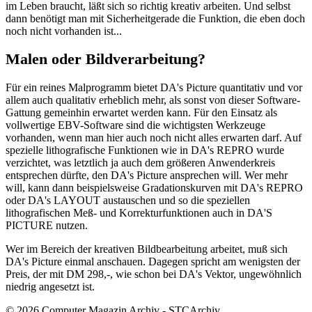
im Leben braucht, läßt sich so richtig kreativ arbeiten. Und selbst
dann benötigt man mit Sicherheitgerade die Funktion, die eben doch
noch nicht vorhanden ist...
Malen oder Bildverarbeitung?
Für ein reines Malprogramm bietet DA's Picture quantitativ und vor
allem auch qualitativ erheblich mehr, als sonst von dieser Software-
Gattung gemeinhin erwartet werden kann. Für den Einsatz als
vollwertige EBV-Software sind die wichtigsten Werkzeuge
vorhanden, wenn man hier auch noch nicht alles erwarten darf. Auf
spezielle lithografische Funktionen wie in DA's REPRO wurde
verzichtet, was letztlich ja auch dem größeren Anwenderkreis
entsprechen dürfte, den DA's Picture ansprechen will. Wer mehr
will, kann dann beispielsweise Gradationskurven mit DA's REPRO
oder DA's LAYOUT austauschen und so die speziellen
lithografischen Meß- und Korrekturfunktionen auch in DA'S
PICTURE nutzen.
Wer im Bereich der kreativen Bildbearbeitung arbeitet, muß sich
DA's Picture einmal anschauen. Dagegen spricht am wenigsten der
Preis, der mit DM 298,-, wie schon bei DA's Vektor, ungewöhnlich
niedrig angesetzt ist.
© 2026 Computer Magazin Archiv - STCArchiv