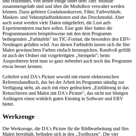
und Hilfsmittel, von denen einige unter dem Titel 'Module'
zusammengefaßt sind und über die Modulbox verwaltet werden
können. Dazu gehören Gradationskurven, Filter, Farbverläufe,
Masken- und Vektorpfadfunktionen und das Druckmodul. Aber
auch sonst werden viele Daten mitgeliefert, die Lust aufs
Experimentieren machen sollen. Eine gute Idee hatten die
Programmautoren beispielsweise mit den dem Programm
beiliegenden „Farbtafeln" im TIC-Format, die besonders den EBV-
Neulingen gefallen wird. Aus diesen Farbtafeln lassen sich die fürs
Malen gewünschten Farben einfach herauspicken. Randvoll gefüllt
ist auch der Ordner mit vorgefertigten „Stempeln"; beim
Ausprobieren lernt man so ganz nebenbei auch noch das Programm
etwas besser kennen.
Geliefert wird DA's Picture sowohl mit einem elektronischen
Referenzhandbuch, das bei der Arbeit im Programm ständig zur
Verfügung steht, als auch mit einer gedruckten „Einführung in das
Retuschieren und Malen mit DA's Picture", das nicht nur blutigen
Anfängern einen wirklich guten Einstieg in Software und EBV
bietet.
Werkzeuge
Die Werkzeuge, die DA's Picture für die Bildbearbeitung und fürs
Malen bereithält, befinden sich in den „Toolboxen". Die vier