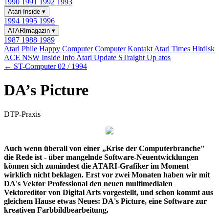
1990
1991
1992
1993
Atari Inside
▾
1994
1995
1996
ATARImagazin
▾
1987
1988
1989
Atari Phile
Happy Computer
Computer Kontakt
Atari Times
Hitdisk
ACE NSW Inside Info
Atari Update
STraight Up
atos
← ST-Computer 02 / 1994
DA’s Picture
DTP-Praxis
Auch wenn überall von einer „Krise der Computerbranche"
die Rede ist - über mangelnde Software-Neuentwicklungen
können sich zumindest die ATARI-Grafiker im Moment
wirklich nicht beklagen. Erst vor zwei Monaten haben wir mit
DA's Vektor Professional den neuen multimedialen
Vektoreditor von Digital Arts vorgestellt, und schon kommt aus
gleichem Hause etwas Neues: DA's Picture, eine Software zur
kreativen Farbbildbearbeitung.