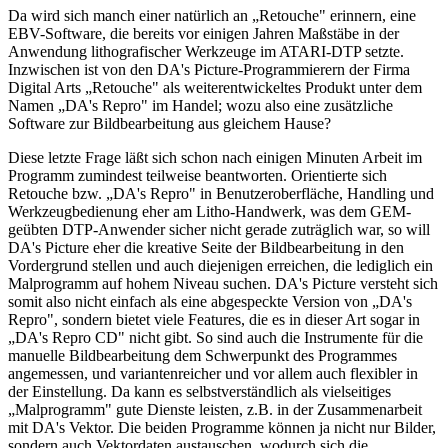
Da wird sich manch einer natürlich an „Retouche" erinnern, eine
EBV-Software, die bereits vor einigen Jahren Maßstäbe in der
Anwendung lithografischer Werkzeuge im ATARI-DTP setzte.
Inzwischen ist von den DA's Picture-Programmierern der Firma
Digital Arts „Retouche" als weiterentwickeltes Produkt unter dem
Namen „DA's Repro" im Handel; wozu also eine zusätzliche
Software zur Bildbearbeitung aus gleichem Hause?
Diese letzte Frage läßt sich schon nach einigen Minuten Arbeit im
Programm zumindest teilweise beantworten. Orientierte sich
Retouche bzw. „DA's Repro" in Benutzeroberfläche, Handling und
Werkzeugbedienung eher am Litho-Handwerk, was dem GEM-
geübten DTP-Anwender sicher nicht gerade zuträglich war, so will
DA's Picture eher die kreative Seite der Bildbearbeitung in den
Vordergrund stellen und auch diejenigen erreichen, die lediglich ein
Malprogramm auf hohem Niveau suchen. DA's Picture versteht sich
somit also nicht einfach als eine abgespeckte Version von „DA's
Repro", sondern bietet viele Features, die es in dieser Art sogar in
„DA's Repro CD" nicht gibt. So sind auch die Instrumente für die
manuelle Bildbearbeitung dem Schwerpunkt des Programmes
angemessen, und variantenreicher und vor allem auch flexibler in
der Einstellung. Da kann es selbstverständlich als vielseitiges
„Malprogramm" gute Dienste leisten, z.B. in der Zusammenarbeit
mit DA's Vektor. Die beiden Programme können ja nicht nur Bilder,
sondern auch Vektordaten austauschen, wodurch sich die