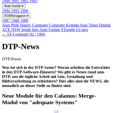
1990
1991
1992
1993
Atari Inside
▾
1994
1995
1996
ATARImagazin
▾
1987
1988
1989
Atari Phile
Happy Computer
Computer Kontakt
Atari Times
Hitdisk
ACE NSW Inside Info
Atari Update
STraight Up
atos
← ST-Computer 02 / 1994
DTP-News
DTP-Praxis
Was tut sich in der DTP-Szene? Woran arbeiten die Entwickler
in den DTP-Software-Häusern? Wo gibt es Neues rund ums
DTP, um die tägliche Arbeit mit Satz, Gestaltung und
Bildverarbeitung zu erleichtern? Dies alles sind die NEWS, die
monatlich an dieser Stelle zu finden sind.
Neue Module für den Calamus: Merge-
Modul von "adequate Systems"