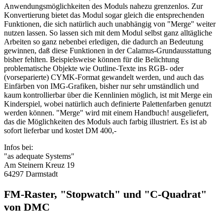
Anwendungsmöglichkeiten des Moduls nahezu grenzenlos. Zur
Konvertierung bietet das Modul sogar gleich die entsprechenden
Funktionen, die sich natürlich auch unabhängig von "Merge" weiter
nutzen lassen. So lassen sich mit dem Modul selbst ganz alltägliche
Arbeiten so ganz nebenbei erledigen, die dadurch an Bedeutung
gewinnen, daß diese Funktionen in der Calamus-Grundausstattung
bisher fehlten. Beispielsweise können für die Belichtung
problematische Objekte wie Outline-Texte ins RGB- oder
(vorseparierte) CYMK-Format gewandelt werden, und auch das
Einfärben von IMG-Grafiken, bisher nur sehr umständlich und
kaum kontrollierbar über die Kennlinien möglich, ist mit Merge ein
Kinderspiel, wobei natürlich auch definierte Palettenfarben genutzt
werden können. "Merge" wird mit einem Handbuch! ausgeliefert,
das die Möglichkeiten des Moduls auch farbig illustriert. Es ist ab
sofort lieferbar und kostet DM 400,-
Infos bei:
"as adequate Systems"
Am Steinern Kreuz 19
64297 Darmstadt
FM-Raster, "Stopwatch" und "C-Quadrat"
von DMC