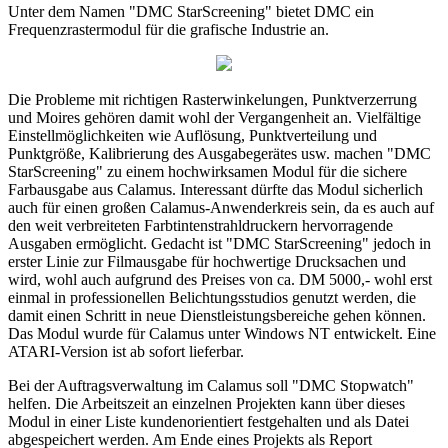
Unter dem Namen "DMC StarScreening" bietet DMC ein
Frequenzrastermodul für die grafische Industrie an.
Die Probleme mit richtigen Rasterwinkelungen, Punktverzerrung
und Moires gehören damit wohl der Vergangenheit an. Vielfältige
Einstellmöglichkeiten wie Auflösung, Punktverteilung und
Punktgröße, Kalibrierung des Ausgabegerätes usw. machen "DMC
StarScreening" zu einem hochwirksamen Modul für die sichere
Farbausgabe aus Calamus. Interessant dürfte das Modul sicherlich
auch für einen großen Calamus-Anwenderkreis sein, da es auch auf
den weit verbreiteten Farbtintenstrahldruckern hervorragende
Ausgaben ermöglicht. Gedacht ist "DMC StarScreening" jedoch in
erster Linie zur Filmausgabe für hochwertige Drucksachen und
wird, wohl auch aufgrund des Preises von ca. DM 5000,- wohl erst
einmal in professionellen Belichtungsstudios genutzt werden, die
damit einen Schritt in neue Dienstleistungsbereiche gehen können.
Das Modul wurde für Calamus unter Windows NT entwickelt. Eine
ATARI-Version ist ab sofort lieferbar.
Bei der Auftragsverwaltung im Calamus soll "DMC Stopwatch"
helfen. Die Arbeitszeit an einzelnen Projekten kann über dieses
Modul in einer Liste kundenorientiert festgehalten und als Datei
abgespeichert werden. Am Ende eines Projekts als Report