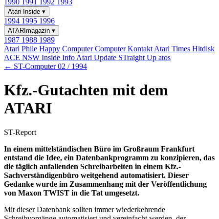
1990
1991
1992
1993
Atari Inside
▾
1994
1995
1996
ATARImagazin
▾
1987
1988
1989
Atari Phile
Happy Computer
Computer Kontakt
Atari Times
Hitdisk
ACE NSW Inside Info
Atari Update
STraight Up
atos
← ST-Computer 02 / 1994
Kfz.-Gutachten mit dem
ATARI
ST-Report
In einem mittelständischen Büro im Großraum Frankfurt
entstand die Idee, ein Datenbankprogramm zu konzipieren, das
die täglich anfallenden Schreibarbeiten in einem Kfz.-
Sachverständigenbüro weitgehend automatisiert. Dieser
Gedanke wurde im Zusammenhang mit der Veröffentlichung
von Maxon TWIST in die Tat umgesetzt.
Mit dieser Datenbank sollten immer wiederkehrende
Schreibvorgänge automatisiert und vereinfacht werden, der