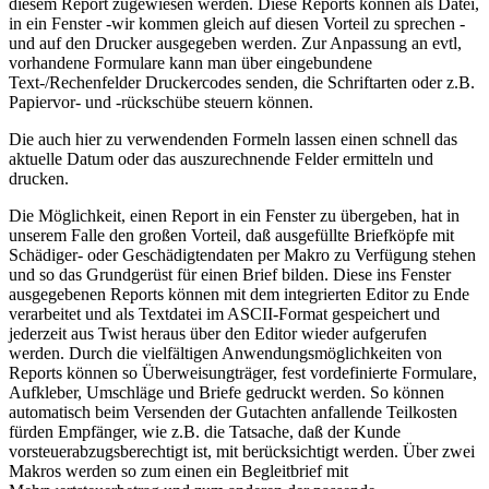
diesem Report zugewiesen werden. Diese Reports können als Datei,
in ein Fenster -wir kommen gleich auf diesen Vorteil zu sprechen -
und auf den Drucker ausgegeben werden. Zur Anpassung an evtl,
vorhandene Formulare kann man über eingebundene
Text-/Rechenfelder Druckercodes senden, die Schriftarten oder z.B.
Papiervor- und -rückschübe steuern können.
Die auch hier zu verwendenden Formeln lassen einen schnell das
aktuelle Datum oder das auszurechnende Felder ermitteln und
drucken.
Die Möglichkeit, einen Report in ein Fenster zu übergeben, hat in
unserem Falle den großen Vorteil, daß ausgefüllte Briefköpfe mit
Schädiger- oder Geschädigtendaten per Makro zu Verfügung stehen
und so das Grundgerüst für einen Brief bilden. Diese ins Fenster
ausgegebenen Reports können mit dem integrierten Editor zu Ende
verarbeitet und als Textdatei im ASCII-Format gespeichert und
jederzeit aus Twist heraus über den Editor wieder aufgerufen
werden. Durch die vielfältigen Anwendungsmöglichkeiten von
Reports können so Überweisungträger, fest vordefinierte Formulare,
Aufkleber, Umschläge und Briefe gedruckt werden. So können
automatisch beim Versenden der Gutachten anfallende Teilkosten
fürden Empfänger, wie z.B. die Tatsache, daß der Kunde
vorsteuerabzugsberechtigt ist, mit berücksichtigt werden. Über zwei
Makros werden so zum einen ein Begleitbrief mit