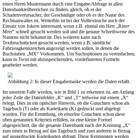
einen Herrn Mustermann durch eine Eingabe/Abfrage in allen
Datenbankteilbereichen zu finden, gleich, ob er der
Schadenverursacher, der Geschädigte oder ob es der Name des
Rechtsanwaltes ist. Weiterhin ist bei der Volltextsuche auch der
Einsatz von Jokern interessant, wenn z.B. einmal ein Herr „R
iner
Me
er“ schnell gesucht werden soll und die genaue Schreibweise des
Namens nicht bekannt ist. Des weiteren kann nach
Textbruchstücken gesucht werden, wenn z.B. sämtliche
Fahrzeugkennzeichen angezeigt werden sollen, in denen die
Buchstaben „MX“ Vorkommen. Um Suchoptionen zu vereinfachen,
kann in Twist mit abzuspeichernden, vordefinierten Formeln
gearbeitet werden.
Abbildung 2: In dieser Eingabemaske werden die Daten erfaßt.
Im unserem Falle werden, wie in Bild 1 zu erkennen ist, am Anfang
jeder Zeile die Datenfelder „K“ und „T“ teilweise mit einem „X“
belegt. Dies ist ein optischer Hinweis, ob die Gutachten schon als
Tagebuch (T) oder als Karteikarte (K) gedruckt und abgelegt
wurden. Für die Ermittlung, ob einzelne Gutachten schon diese
oben genannten Kriterien erfüllen, ist eine kleine Formel
abgespeichert, die die gesamte Datenbank nach der Kennung „X“
zum einen in Bezug auf das Tagebuch und zum anderen in Bezug
auf ausgedruckte Karteikarten abfragt. Diese Kennungen werden