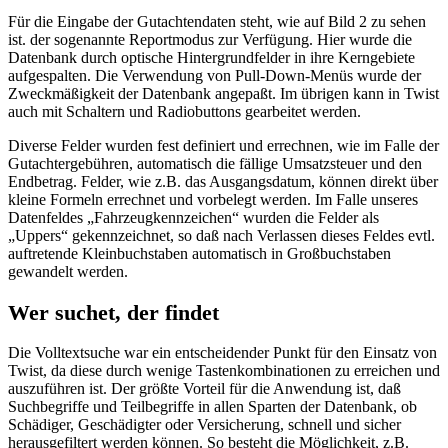
Für die Eingabe der Gutachtendaten steht, wie auf Bild 2 zu sehen
ist. der sogenannte Reportmodus zur Verfügung. Hier wurde die
Datenbank durch optische Hintergrundfelder in ihre Kerngebiete
aufgespalten. Die Verwendung von Pull-Down-Menüs wurde der
Zweckmäßigkeit der Datenbank angepaßt. Im übrigen kann in Twist
auch mit Schaltern und Radiobuttons gearbeitet werden.
Diverse Felder wurden fest definiert und errechnen, wie im Falle der
Gutachtergebühren, automatisch die fällige Umsatzsteuer und den
Endbetrag. Felder, wie z.B. das Ausgangsdatum, können direkt über
kleine Formeln errechnet und vorbelegt werden. Im Falle unseres
Datenfeldes „Fahrzeugkennzeichen“ wurden die Felder als
„Uppers“ gekennzeichnet, so daß nach Verlassen dieses Feldes evtl.
auftretende Kleinbuchstaben automatisch in Großbuchstaben
gewandelt werden.
Wer suchet, der findet
Die Volltextsuche war ein entscheidender Punkt für den Einsatz von
Twist, da diese durch wenige Tastenkombinationen zu erreichen und
auszuführen ist. Der größte Vorteil für die Anwendung ist, daß
Suchbegriffe und Teilbegriffe in allen Sparten der Datenbank, ob
Schädiger, Geschädigter oder Versicherung, schnell und sicher
herausgefiltert werden können. So besteht die Möglichkeit, z.B.