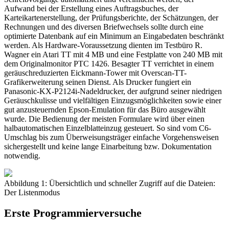
Aufwand bei der Erstellung eines Auftragsbuches, der
Karteikartenerstellung, der Prüfungsberichte, der Schätzungen, der
Rechnungen und des diversen Briefwechsels sollte durch eine
optimierte Datenbank auf ein Minimum an Eingabedaten beschränkt
werden. Als Hardware-Voraussetzung dienten im Testbüro R.
Wagner ein Atari TT mit 4 MB und eine Festplatte von 240 MB mit
dem Originalmonitor PTC 1426. Besagter TT verrichtet in einem
geräuschreduzierten Eickmann-Tower mit Overscan-TT-
Grafikerweiterung seinen Dienst. Als Drucker fungiert ein
Panasonic-KX-P2124i-Nadeldrucker, der aufgrund seiner niedrigen
Geräuschkulisse und vielfältigen Einzugsmöglichkeiten sowie einer
gut anzusteuernden Epson-Emulation für das Büro ausgewählt
wurde. Die Bedienung der meisten Formulare wird über einen
halbautomatischen Einzelblatteinzug gesteuert. So sind vom C6-
Umschlag bis zum Überweisungsträger einfache Vorgehensweisen
sichergestellt und keine lange Einarbeitung bzw. Dokumentation
notwendig.
Abbildung 1: Übersichtlich und schneller Zugriff auf die Dateien:
Der Listenmodus
Erste Programmierversuche