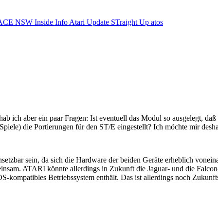
ACE NSW Inside Info
Atari Update
STraight Up
atos
hab ich aber ein paar Fragen: Ist eventuell das Modul so ausgelegt, d
piele) die Portierungen für den ST/E eingestellt? Ich möchte mir desha
etzbar sein, da sich die Hardware der beiden Geräte erheblich voneina
sam. ATARI könnte allerdings in Zukunft die Jaguar- und die Falcon-T
kompatibles Betriebssystem enthält. Das ist allerdings noch Zukunftsm