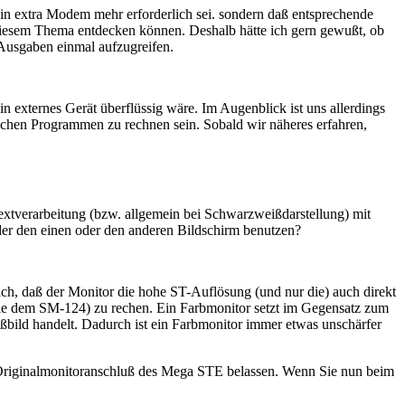
 extra Modem mehr erforderlich sei. sondern daß entsprechende
 diesem Thema entdecken können. Deshalb hätte ich gern gewußt, ob
Ausgaben einmal aufzugreifen.
 externes Gerät überflüssig wäre. Im Augenblick ist uns allerdings
olchen Programmen zu rechnen sein. Sobald wir näheres erfahren,
xtverarbeitung (bzw. allgemein bei Schwarzweißdarstellung) mit
der den einen oder den anderen Bildschirm benutzen?
h, daß der Monitor die hohe ST-Auflösung (und nur die) auch direkt
 wie dem SM-124) zu rechen. Ein Farbmonitor setzt im Gegensatz zum
ild handelt. Dadurch ist ein Farbmonitor immer etwas unschärfer
 Originalmonitoranschluß des Mega STE belassen. Wenn Sie nun beim