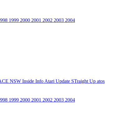
1998
1999
2000
2001
2002
2003
2004
ACE NSW Inside Info
Atari Update
STraight Up
atos
1998
1999
2000
2001
2002
2003
2004