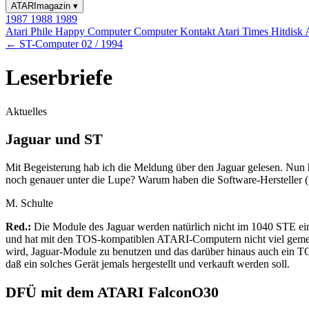
ATARImagazin
▾
1987
1988
1989
Atari Phile
Happy Computer
Computer Kontakt
Atari Times
Hitdisk
← ST-Computer 02 / 1994
Leserbriefe
Aktuelles
Jaguar und ST
Mit Begeisterung hab ich die Meldung über den Jaguar gelesen. Nun 
noch genauer unter die Lupe? Warum haben die Software-Hersteller (S
M. Schulte
Red.:
Die Module des Jaguar werden natürlich nicht im 1040 STE eins
und hat mit den TOS-kompatiblen ATARI-Computern nicht viel gemein
wird, Jaguar-Module zu benutzen und das darüber hinaus auch ein TOS-
daß ein solches Gerät jemals hergestellt und verkauft werden soll.
DFÜ mit dem ATARI FalconO30