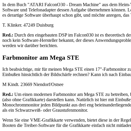
In dem Buch "ATARI FalconO30 - Dream Machine" aus dem Heim-Verla
Software und Telefonadapter dessen Aufgabe übernehmen können. Leid
es derartige Software überhaupt schon gibt, und möchte anregen, d
T. Klinker. 47249 Duisburg
Red.:
Durch den eingebauten DSP im Falcon030 ist es theoretisch den
noch kein Software-Hersteller bekannt, der dieses Anwendungsproblem 
werden wir darüber berichten.
Farbmonitor am Mega STE
Ich beabsichtige, mir für meinen Mega STE einen 17"-Farbmonitor zu
Einbußen hinsichtlich der Bildschärfe rechnen? Kann ich nach Einbau
M Kindt. 23669 Niendorf/Ostsee
Red.:
Um einen modernen Farbmonitor am Mega STE zu betreiben, brau
(also ohne Grafikkarte) darstellen kann. Natürlich ist hier mit Ein
Monochrommonitor jeden Bildpunkt aus drei eng beieinanderliegende
als ein Schwarzweiß- oder Graustufenmonitor.
Wenn Sie eine VME-Grafikkarte verwenden, bietet diese in der Reg
Booten die Treiber-Software für die Grafikkarte einfach nicht mitlad