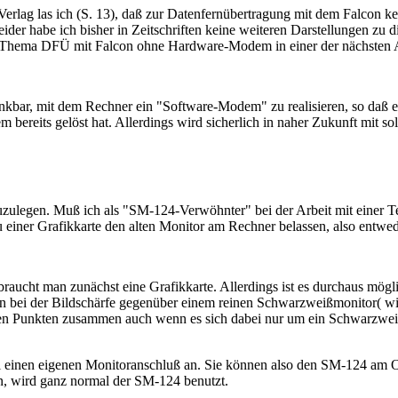
g las ich (S. 13), daß zur Datenfernübertragung mit dem Falcon kein
er habe ich bisher in Zeitschriften keine weiteren Darstellungen zu
as Thema DFÜ mit Falcon ohne Hardware-Modem in einer der nächsten 
kbar, mit dem Rechner ein "Software-Modem" zu realisieren, so daß ein
bereits gelöst hat. Allerdings wird sicherlich in naher Zukunft mit s
zulegen. Muß ich als "SM-124-Verwöhnter" bei der Arbeit mit einer Te
 einer Grafikkarte den alten Monitor am Rechner belassen, also entwe
cht man zunächst eine Grafikkarte. Allerdings ist es durchaus möglic
bußen bei der Bildschärfe gegenüber einem reinen Schwarzweißmonitor(
n Punkten zusammen auch wenn es sich dabei nur um ein Schwarzweißb
el einen eigenen Monitoranschluß an. Sie können also den SM-124 am
en, wird ganz normal der SM-124 benutzt.