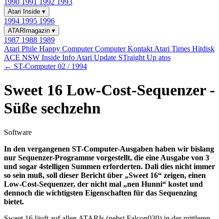
1990
1991
1992
1993
Atari Inside
▾
1994
1995
1996
ATARImagazin
▾
1987
1988
1989
Atari Phile
Happy Computer
Computer Kontakt
Atari Times
Hitdisk
ACE NSW Inside Info
Atari Update
STraight Up
atos
← ST-Computer 02 / 1994
Sweet 16 Low-Cost-Sequenzer -
Süße sechzehn
Software
In den vergangenen ST-Computer-Ausgaben haben wir bislang
nur Sequenzer-Programme vorgestellt, die eine Ausgabe von 3
und sogar 4stelligen Summen erforderten. Dali dies nicht immer
so sein muß, soll dieser Bericht über „Sweet 16“ zeigen, einen
Low-Cost-Sequenzer, der nicht mal „nen Hunni“ kostet und
dennoch die wichtigsten Eigenschaften für das Sequenzing
bietet.
Sweet 16 läuft auf allen ATARIs (nebst Falcon030) in der mittleren