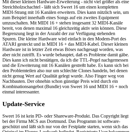
Mit dieser kleinen Hardware-Erweiterung - nicht viel größer als eine
Streichholzschachtel - läßt sich Sweet 16 um einen kompletten
MIDI-Strang mit 16 Kanälen erweitern. Dies kann nützlich sein, um
zum Beispiel innerhalb eines Songs auf ein zweites Equipment
umzuschalten. Mit MIDI 16 + stehen insgesamt 32 MIDI-Kanäle
bereit, von denen maximal 16 gleichzeitig aktiv sein können. Diese
Begrenzung liegt in der Anzahl der zur Verfügung stehenden
Spuren. Die kleine Hardware wird einfach in den Modem-Port des
ATARI gesteckt und in MIDI 16 + das MIDI-Kabel. Dieser kleinen
Hardware ist in letzter Zeit etwas Böses nachgesagt worden, was
aber nicht zutrifft. Es wurde behauptet, daß es Probleme damit gäbe.
Dies kann ich nicht bestätigen, da ich die TTL-Pegel nachgemessen
und die Erweiterung mit 16 Kanälen gestreßt habe. Es kann sich bei
den Problemteilen also nur um schlechte Clones handeln, bei denen
nicht genug Wert auf Qualität gelegt wurde. Also Finger weg von
Nachbauten. Der ohnehin schon günstige Preis wird durch ein
Kombinationsangebot (Bundle) von Sweet 16 und MIDI 16 + noch
einmal interessanter.
Update-Service
Sweet 16 ist kein PD- oder Shareware-Produkt. Das Copyright liegt
bei der Firma MCS aus Dortmund. Das Programm ist software-
geschützt und läßt sich nur von der Festplatte starten, wenn sich das
Original im Floppy-Laufwerk befindet. Registrierte User bekommen