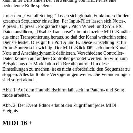
kann unter Umständen bei Verwendung von MIDI-Files eine
bedeutende Rolle spielen.
Unter den „Overall Settings“ lassen sich globale Funktionen für den
gesamten Sequenzer einstellen. Per Input-Filter lassen sich Notes-,
P-press-, C-press-, Programchange-, Pitch Wheel- und SYS-EX-
Daten ausfiltern, „Disable Transpose“ nimmt einzelne MIDI-Kanäle
aus einer Transponierung heraus, so daß der Kanal weiterhin seine
Dienste leistet. Dies gilt für Port A und B. Diese Einstellung ist für
Drum-Spuren sehr wichtig. Der MIDI-Klick läßt sich durch Kanal,
Note und Anschlagdynamik definieren. Verschiedene Controller-
Daten können auf andere Controller gerootet werden. So wird zum
Beispiel aus der Modulation ein Breathcontrol. Um diese
Einstellungen zu machen, ist es nicht erforderlich, den Sequenzer zu
stoppen. Alles läuft ohne Verzögerungen weiter. Die Veränderungen
sind sofort aktuell.
Abb. 1: Auf dem Hauptbildschirm laßt sich im Pattern- und Song
mode arbeiten.
Abb. 2: Der Event-Editor erlaubt den Zugriff auf jedes MIDI-
Ereignis.
MIDI 16 +