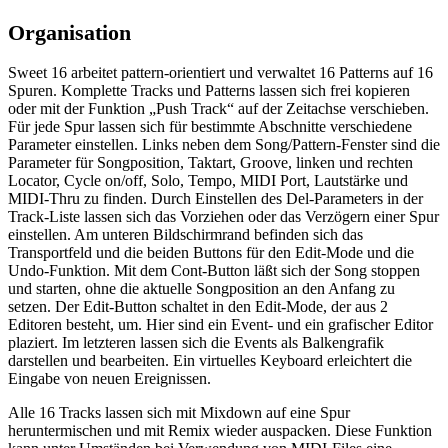
Organisation
Sweet 16 arbeitet pattern-orientiert und verwaltet 16 Patterns auf 16
Spuren. Komplette Tracks und Patterns lassen sich frei kopieren
oder mit der Funktion „Push Track“ auf der Zeitachse verschieben.
Für jede Spur lassen sich für bestimmte Abschnitte verschiedene
Parameter einstellen. Links neben dem Song/Pattern-Fenster sind die
Parameter für Songposition, Taktart, Groove, linken und rechten
Locator, Cycle on/off, Solo, Tempo, MIDI Port, Lautstärke und
MIDI-Thru zu finden. Durch Einstellen des Del-Parameters in der
Track-Liste lassen sich das Vorziehen oder das Verzögern einer Spur
einstellen. Am unteren Bildschirmrand befinden sich das
Transportfeld und die beiden Buttons für den Edit-Mode und die
Undo-Funktion. Mit dem Cont-Button läßt sich der Song stoppen
und starten, ohne die aktuelle Songposition an den Anfang zu
setzen. Der Edit-Button schaltet in den Edit-Mode, der aus 2
Editoren besteht, um. Hier sind ein Event- und ein grafischer Editor
plaziert. Im letzteren lassen sich die Events als Balkengrafik
darstellen und bearbeiten. Ein virtuelles Keyboard erleichtert die
Eingabe von neuen Ereignissen.
Alle 16 Tracks lassen sich mit Mixdown auf eine Spur
heruntermischen und mit Remix wieder auspacken. Diese Funktion