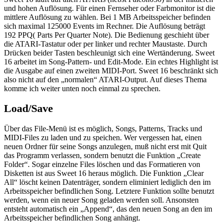
und hohen Auflösung. Für einen Fernseher oder Farbmonitor ist die
mittlere Auflösung zu wählen. Bei 1 MB Arbeitsspeicher befinden
sich maximal 125000 Events im Rechner. Die Auflösung beträgt
192 PPQ( Parts Per Quarter Note). Die Bedienung geschieht über
die ATARI-Tastatur oder per linker und rechter Maustaste. Durch
Drücken beider Tasten beschleunigt sich eine Wertänderung. Sweet
16 arbeitet im Song-Pattern- und Edit-Mode. Ein echtes Highlight ist
die Ausgabe auf einen zweiten MIDI-Port. Sweet 16 beschränkt sich
also nicht auf den „normalen“ ATARI-Output. Auf dieses Thema
komme ich weiter unten noch einmal zu sprechen.
Load/Save
Über das File-Menü ist es möglich, Songs, Patterns, Tracks und
MIDI-Files zu laden und zu speichen. Wer vergessen hat, einen
neuen Ordner für seine Songs anzulegen, muß nicht erst mit Quit
das Programm verlassen, sondern benutzt die Funktion „Create
Folder“. Sogar einzelne Files löschen und das Formatieren von
Disketten ist aus Sweet 16 heraus möglich. Die Funktion „Clear
All“ löscht keinen Datenträger, sondern eliminiert lediglich den im
Arbeitsspeicher befindlichen Song. Letztere Funktion sollte benutzt
werden, wenn ein neuer Song geladen werden soll. Ansonsten
entsteht automatisch ein „Append“, das den neuen Song an den im
Arbeitsspeicher befindlichen Song anhängt.