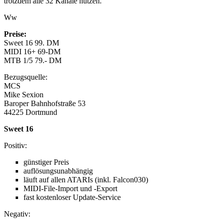
trotzdem alle 32 Kanäle nutzen.
Ww
Preise:
Sweet 16 99. DM
MIDI 16+ 69-DM
MTB 1/5 79.- DM
Bezugsquelle:
MCS
Mike Sexion
Baroper Bahnhofstraße 53
44225 Dortmund
Sweet 16
Positiv:
günstiger Preis
auflösungsunabhängig
läuft auf allen ATARIs (inkl. Falcon030)
MIDI-File-Import und -Export
fast kostenloser Update-Service
Negativ: