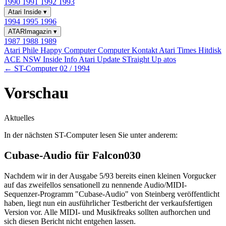
1990
1991
1992
1993
Atari Inside
▾
1994
1995
1996
ATARImagazin
▾
1987
1988
1989
Atari Phile
Happy Computer
Computer Kontakt
Atari Times
Hitdisk
ACE NSW Inside Info
Atari Update
STraight Up
atos
← ST-Computer 02 / 1994
Vorschau
Aktuelles
In der nächsten ST-Computer lesen Sie unter anderem:
Cubase-Audio für Falcon030
Nachdem wir in der Ausgabe 5/93 bereits einen kleinen Vorgucker
auf das zweifellos sensationell zu nennende Audio/MIDI-
Sequenzer-Programm "Cubase-Audio" von Steinberg veröffentlicht
haben, liegt nun ein ausführlicher Testbericht der verkaufsfertigen
Version vor. Alle MIDI- und Musikfreaks sollten aufhorchen und
sich diesen Bericht nicht entgehen lassen.