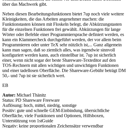
über das Machwerk gibt.
Neben diesen Bearbeitungsfunktionen bietet 7up noch viele weitere
Kleinigkeiten, die das Arbeiten angenehmer machen: die
Funktionstasten können mit Floskeln belegt, die Abkürzungstasten
für die einzelnen Funktionen frei gewählt. Abkürzungen für lange
Wörter oder Befehle einer Programmiersprache definiert werden, es
kann ein Klammercheck durchgeführt werden, der vor allem beim
Programmieren oder unter TeX sehr nützlich ist,... Ganz allgemein
kann man sagen, daß so ziemlich alles, was irgendwie sinnvoll
konfiguriert werden kann, auch einstellbar ist. 7up ist sicherlich
einer, wenn nicht sogar der beste Shareware-Texteditor auf den
TOS-Rechnern mit allen wichtigen und unwichtigen Funktionen
und einer tadellosen Oberfläche. Die Shareware-Gebühr beträgt DM
50,- und 7up ist sie sicherlich wert.
EB
Autor:
Michael Thänitz
Status: PD Shareware Freeware
Auflösung: hoch, mittel, niedrig, sonstige
Positiv: gute und schnelle GEM-Einbindung, übersichtliche
Oberfläche, viele Funktionen und Optionen, Hilfsboxen,
Unterstützung von 1stGuide
Negativ: keine proportionalen Zeichensätze verwendbar