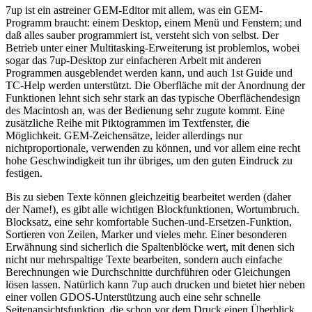
7up ist ein astreiner GEM-Editor mit allem, was ein GEM-
Programm braucht: einem Desktop, einem Menü und Fenstern; und
daß alles sauber programmiert ist, versteht sich von selbst. Der
Betrieb unter einer Multitasking-Erweiterung ist problemlos, wobei
sogar das 7up-Desktop zur einfacheren Arbeit mit anderen
Programmen ausgeblendet werden kann, und auch 1st Guide und
TC-Help werden unterstützt. Die Oberfläche mit der Anordnung der
Funktionen lehnt sich sehr stark an das typische Oberflächendesign
des Macintosh an, was der Bedienung sehr zugute kommt. Eine
zusätzliche Reihe mit Piktogrammen im Textfenster, die
Möglichkeit. GEM-Zeichensätze, leider allerdings nur
nichtproportionale, verwenden zu können, und vor allem eine recht
hohe Geschwindigkeit tun ihr übriges, um den guten Eindruck zu
festigen.
Bis zu sieben Texte können gleichzeitig bearbeitet werden (daher
der Name!), es gibt alle wichtigen Blockfunktionen, Wortumbruch.
Blocksatz, eine sehr komfortable Suchen-und-Ersetzen-Funktion,
Sortieren von Zeilen, Marker und vieles mehr. Einer besonderen
Erwähnung sind sicherlich die Spaltenblöcke wert, mit denen sich
nicht nur mehrspaltige Texte bearbeiten, sondern auch einfache
Berechnungen wie Durchschnitte durchführen oder Gleichungen
lösen lassen. Natürlich kann 7up auch drucken und bietet hier neben
einer vollen GDOS-Unterstützung auch eine sehr schnelle
Seitenansichtsfunktion, die schon vor dem Druck einen Überblick