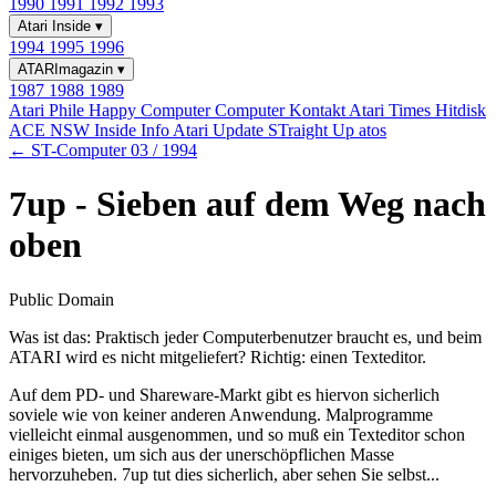
1990
1991
1992
1993
Atari Inside
▾
1994
1995
1996
ATARImagazin
▾
1987
1988
1989
Atari Phile
Happy Computer
Computer Kontakt
Atari Times
Hitdisk
ACE NSW Inside Info
Atari Update
STraight Up
atos
← ST-Computer 03 / 1994
7up - Sieben auf dem Weg nach
oben
Public Domain
Was ist das: Praktisch jeder Computerbenutzer braucht es, und beim
ATARI wird es nicht mitgeliefert? Richtig: einen Texteditor.
Auf dem PD- und Shareware-Markt gibt es hiervon sicherlich
soviele wie von keiner anderen Anwendung. Malprogramme
vielleicht einmal ausgenommen, und so muß ein Texteditor schon
einiges bieten, um sich aus der unerschöpflichen Masse
hervorzuheben. 7up tut dies sicherlich, aber sehen Sie selbst...