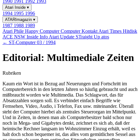
1990
1991
1992
1993
Atari Inside
▾
1994
1995
1996
ATARImagazin
▾
1987
1988
1989
Atari Phile
Happy Computer
Computer Kontakt
Atari Times
Hitdisk
ACE NSW Inside Info
Atari Update
STraight Up
atos
← ST-Computer 03 / 1994
Editorial: Multimediale Zeiten
Rubriken
Kaum ein Wort ist in Bezug auf Neuerungen und Fortschritt im
Computerbereich in den letzten Jahren so häufig gebraucht und auch
mißbraucht worden wie Multimedia. Das Schlagwort, das für
Absatzzahlen sorgen soll. Es verbindet einfach Begriffe wie
Fernsehen, Video, Audio, i Telefon, Fax usw. miteinander. Überall
steht der Computer hierbei als zentrales Steuerorgan im Mittelpunkt.
Und in Zeiten, in denen man als Computerbesitzer bald schon nur
noch in Mega- und Gigabytes denkt, zeichnet es sich ab, daß der
heimische Rechner langsam im Wohnzimmer Einzug erhält, weil es
halt doch schon bequemer ist, das alles vom gemütlichen Sessel aus
zu steuern als vom dem optimalen Sitzverhalten angepaßten