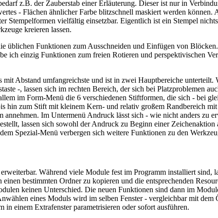
edarf z.B. der Zauberstab einer Erläuterung. Dieser ist nur in Verbi
ertes - Flächen ähnlicher Farbe blitzschnell maskiert werden können.
ter Stempelformen vielfältig einsetzbar. Eigentlich ist ein Stempel nicht
kzeuge kreieren lassen.
die üblichen Funktionen zum Ausschneiden und Einfügen von Blöcken.
ßt habe ich einzig Funktionen zum freien Rotieren und perspektivischen
as mit Abstand umfangreichste und ist in zwei Hauptbereiche untertei
staste -, lassen sich im rechten Bereich, der sich bei Platzproblemen a
 allem im Form-Menü die 6 verschiedenen Stiftformen, die sich - bei gle
bis hin zum Stift mit kleinem Kern- und relativ großem Randbereich mi
annehmen. Im Untermenü Andruck lässt sich - wie nicht anders zu erw
stellt, lassen sich sowohl der Andruck zu Beginn einer Zeichenaktion a
r dem Spezial-Menü verbergen sich weitere Funktionen zu den Werkzeu
 erweiterbar. Während viele Module fest im Programm installiert sind
n einen bestimmten Ordner zu kopieren und die entsprechenden Resource
odulen keinen Unterschied. Die neuen Funktionen sind dann im Module
dem Anwählen eines Moduls wird im selben Fenster - vergleichbar mit d
 in einem Extrafenster parametrisieren oder sofort ausführen.