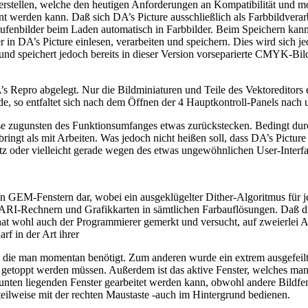
 erstellen, welche den heutigen Anforderungen an Kompatibilität und 
nt werden kann. Daß sich DA’s Picture ausschließlich als Farbbildverar
ustufenbilder beim Laden automatisch in Farbbilder. Beim Speichern kan
in DA’s Picture einlesen, verarbeiten und speichern. Dies wird sich j
 und speichert jedoch bereits in dieser Version vorseparierte CMYK-Bil
s Repro abgelegt. Nur die Bildminiaturen und Teile des Vektoreditors 
, so entfaltet sich nach dem Öffnen der 4 Hauptkontroll-Panels nach u
weise zugunsten des Funktionsumfanges etwas zurückstecken. Bedingt 
ringt als mit Arbeiten. Was jedoch nicht heißen soll, dass DA’s Pictur
tz oder vielleicht gerade wegen des etwas ungewöhnlichen User-Interfa
in GEM-Fenstern dar, wobei ein ausgeklügelter Dither-Algoritmus für je
 ATARI-Rechnern und Grafikkarten in sämtlichen Farbauflösungen. Daß d
at wohl auch der Programmierer gemerkt und versucht, auf zweierlei Ar
f in der Art ihrer
nd, die man momentan benötigt. Zum anderen wurde ein extrem ausgefeilt
cken getoppt werden müssen. Außerdem ist das aktive Fenster, welches 
 unten liegenden Fenster gearbeitet werden kann, obwohl andere Bildf
 - teilweise mit der rechten Maustaste -auch im Hintergrund bedienen.