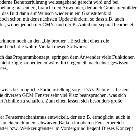
moderne Benutzerführung weitestgehend gerecht wird und bei
beitung präsentiert, braucht den Anwender, der auch Graustufenbilder
n das Bild dann auf Wunsch wieder in ein Graustufenbild
edoch schon mit dem nächsten Update ändern, so dass z.B. auch
der, wobei jedoch der CMY- und der K-Anteil nur separat bearbeitet
erinnern noch an den „big brother“. Erscheint einem die
nd nach die wahre Vielfalt dieser Software.
durch das Programmkonzept, springen dem Anwender viele Funktionen
e nicht zügig zu bedienen wäre. Im Gegenteil: nach einer gewissen
ces.
weils bestmögliche Farbdarstellung sorgt. DA’s Picture ist bestens
ie diversen GEM-Fenster sehr viel Platz beanspruchen, was sich
t Abhilfe zu schaffen. Zum einen lassen sich besonders große
er Fenstermechanismus entwickelt, der es z.B. ermöglicht, auch in
man an einem dünnen schwarzen Balken im oberen Fensterbereich
enster bzw. Werkzeugfenster im Vordergrund liegen! Dieses Konzept