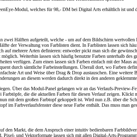
eenEye-Modul, welches für 98,- DM bei Digital Arts erhältlich ist und 
 in zwei Hälften aufgeteilt, welche - um auf dem Bildschirm wertvollen
 Hälfte der Verwaltung von Farblisten dient. In Farblisten lassen sich 
 sich auf mehrere Arten definieren: entweder pickt man sich die gewünsch
 möglich. Weiterhin lassen sich häufig benutzte Farben unterhalb des g
heiten verfügen. Zum einen lassen sich Farben einfach mit der Maus 
quent durch sämtliche Farbeinstellungen. Überall dort, wo Farben defi
 einfachste Art und Weise über Drag & Drop austauschen. Eine weitere 
nderungen an diesem werden dadurch direkt in den anderen geklemmten
nlegen. Über das Modul-Panel gelangen wir an das Verlaufs-Preview-Fen
ei Farbtöpfe, die die aktuellen Farben für diesen Verlauf zeigen. Klick
f nun mit dem großen Farbtopf gekoppelt ist. Wird nun z.B. über die Sch
btopf im Farbverlaufsfenster diese neue Farbe enthält. Das muss man g
uf den Markt, die dem Anspruch einer intuitiv bedienbaren Farbbildver
ird. Pixel- und Vektorformate lassen sich mit allen Digital-Arts-Progra