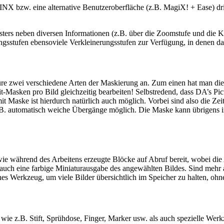
. WINX bzw. eine alternative Benutzeroberfläche (z.B. MagiX! + Ease)
nsters neben diversen Informationen (z.B. über die Zoomstufe und die
gsstufen ebensoviele Verkleinerungsstufen zur Verfügung, in denen das
re zwei verschiedene Arten der Maskierung an. Zum einen hat man die
it-Masken pro Bild gleichzeitig bearbeiten! Selbstredend, dass DA’s Pi
it Maske ist hierdurch natürlich auch möglich. Vorbei sind also die Z
B. automatisch weiche Übergänge möglich. Die Maske kann übrigens in 
ie während des Arbeitens erzeugte Blöcke auf Abruf bereit, wobei die
uch eine farbige Miniaturausgabe des angewählten Bildes. Sind mehr al
zliches Werkzeug, um viele Bilder übersichtlich im Speicher zu halten, 
e z.B. Stift, Sprühdose, Finger, Marker usw. als auch spezielle Werkz