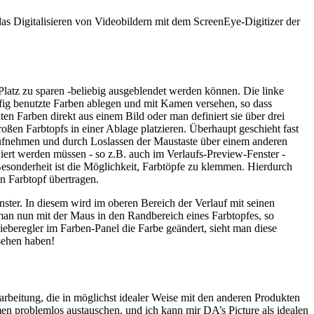
das Digitalisieren von Videobildern mit dem ScreenEye-Digitizer der
 Platz zu sparen -beliebig ausgeblendet werden können. Die linke
häufig benutzte Farben ablegen und mit Kamen versehen, so dass
ten Farben direkt aus einem Bild oder man definiert sie über drei
roßen Farbtopfs in einer Ablage platzieren. Überhaupt geschieht fast
aufnehmen und durch Loslassen der Maustaste über einem anderen
niert werden müssen - so z.B. auch im Verlaufs-Preview-Fenster -
Besonderheit ist die Möglichkeit, Farbtöpfe zu klemmen. Hierdurch
 Farbtopf übertragen.
ster. In diesem wird im oberen Bereich der Verlauf mit seinen
t man nun mit der Maus in den Randbereich eines Farbtopfes, so
ieberegler im Farben-Panel die Farbe geändert, sieht man diese
esehen haben!
arbeitung, die in möglichst idealer Weise mit den anderen Produkten
mmen problemlos austauschen, und ich kann mir DA’s Picture als idealen