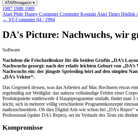
ATARImagazin
▾
1987
1988
1989
Atari Phile
Happy Computer
Computer Kontakt
Atari Times
Hitdisk
← ST-Computer 04 / 1994
DA's Picture: Nachwuchs, wir g
Software
Nachdem die Frischzellenkur für die beiden Gruftis „DA’s Layou
Nachwuchs gesorgt: nach der relativ leichten Geburt von „DA’s Ve
Nachwuchs ein: der jüngste Sprössling hört auf den simplen Na
„DA’s Vektor“.
Das Gegenteil dessen, was das Arbeiten auf Mac-Rechnern etwas eint
regelmäßig zur Weißglut: das nahezu vollständige Fehlen einer Corpora
Produktpalette mittlerweile 4 Hauptprogramme umfaßt, findet man 3 v
leicht, sich in mehrere völlig verschiedene Programmkonzepte einzuar
maßzuschneidern. Ob dies Digital Arts wie schon bei „DA’s Repro“ wie
Professional (später DA’s Repro), sei im Verlaufe des Tests ein direk
Kompromisse