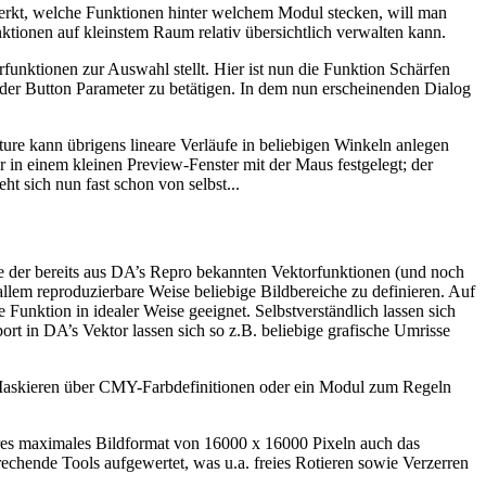
erkt, welche Funktionen hinter welchem Modul stecken, will man
tionen auf kleinstem Raum relativ übersichtlich verwalten kann.
rfunktionen zur Auswahl stellt. Hier ist nun die Funktion Schärfen
 der Button Parameter zu betätigen. In dem nun erscheinenden Dialog
cture kann übrigens lineare Verläufe in beliebigen Winkeln anlegen
 in einem kleinen Preview-Fenster mit der Maus festgelegt; der
ht sich nun fast schon von selbst...
 der bereits aus DA’s Repro bekannten Vektorfunktionen (und noch
allem reproduzierbare Weise beliebige Bildbereiche zu definieren. Auf
Funktion in idealer Weise geeignet. Selbstverständlich lassen sich
 in DA’s Vektor lassen sich so z.B. beliebige grafische Umrisse
 Maskieren über CMY-Farbdefinitionen oder ein Modul zum Regeln
ures maximales Bildformat von 16000 x 16000 Pixeln auch das
chende Tools aufgewertet, was u.a. freies Rotieren sowie Verzerren