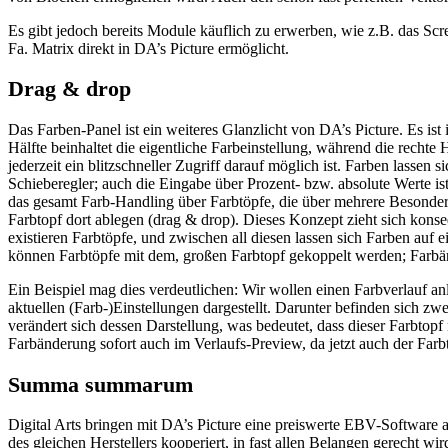
Es gibt jedoch bereits Module käuflich zu erwerben, wie z.B. das Scr
Fa. Matrix direkt in DA’s Picture ermöglicht.
Drag & drop
Das Farben-Panel ist ein weiteres Glanzlicht von DA’s Picture. Es ist
Hälfte beinhaltet die eigentliche Farbeinstellung, während die rechte
jederzeit ein blitzschneller Zugriff darauf möglich ist. Farben lassen
Schieberegler; auch die Eingabe über Prozent- bzw. absolute Werte ist
das gesamt Farb-Handling über Farbtöpfe, die über mehrere Besonder
Farbtopf dort ablegen (drag & drop). Dieses Konzept zieht sich konse
existieren Farbtöpfe, und zwischen all diesen lassen sich Farben auf
können Farbtöpfe mit dem, großen Farbtopf gekoppelt werden; Farbä
Ein Beispiel mag dies verdeutlichen: Wir wollen einen Farbverlauf a
aktuellen (Farb-)Einstellungen dargestellt. Darunter befinden sich zw
verändert sich dessen Darstellung, was bedeutet, dass dieser Farbtop
Farbänderung sofort auch im Verlaufs-Preview, da jetzt auch der Far
Summa summarum
Digital Arts bringen mit DA’s Picture eine preiswerte EBV-Software a
des gleichen Herstellers kooperiert, in fast allen Belangen gerecht w