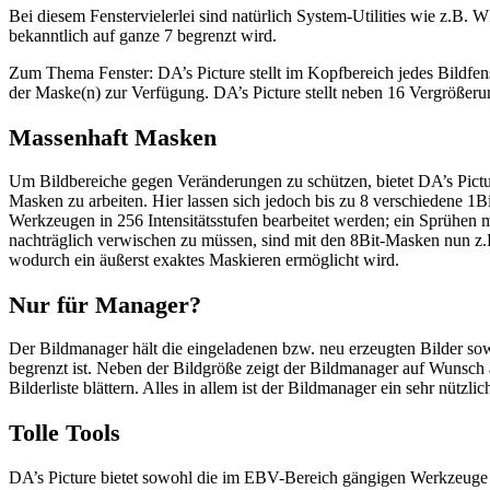
Bei diesem Fenstervielerlei sind natürlich System-Utilities wie z.B
bekanntlich auf ganze 7 begrenzt wird.
Zum Thema Fenster: DA’s Picture stellt im Kopfbereich jedes Bildfe
der Maske(n) zur Verfügung. DA’s Picture stellt neben 16 Vergrößerun
Massenhaft Masken
Um Bildbereiche gegen Veränderungen zu schützen, bietet DA’s Pictu
Masken zu arbeiten. Hier lassen sich jedoch bis zu 8 verschiedene 1B
Werkzeugen in 256 Intensitätsstufen bearbeitet werden; ein Sprühen m
nachträglich verwischen zu müssen, sind mit den 8Bit-Masken nun z.
wodurch ein äußerst exaktes Maskieren ermöglicht wird.
Nur für Manager?
Der Bildmanager hält die eingeladenen bzw. neu erzeugten Bilder sow
begrenzt ist. Neben der Bildgröße zeigt der Bildmanager auf Wunsch a
Bilderliste blättern. Alles in allem ist der Bildmanager ein sehr nüt
Tolle Tools
DA’s Picture bietet sowohl die im EBV-Bereich gängigen Werkzeuge wi