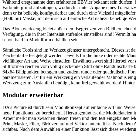
Während erstgenannte dem erfahrenen EBVler bekannt sein dürften, b
Farbuntergrund aufzutragen, wodurch - unter Angabe eines Toleranzw
denn er ist beliebig konfigurierbar und durch eine Vielzahl mitgeliefer
(Halbton)-Maske, mit dem sich auf einfache Art nahezu beliebige Wer
Das Blockwerkzeug bietet außer dem Begrenzen von Bildbereichen 
Verfügung, die in ihrer Intensität stufenlos einstellbar sind! Vermi
schon bald in Modulform erhältlich sein.
Sämtliche Tools sind im Werkzeugfenster untergebracht. Dieses ist d
Zeichenfarbe festgelegt werden -jeweils für die linke oder rechte Mau
vielfältiger Art und Weise einstellen. Erwähnenswert sind hierbei vor
Stiftformen reichen vom völlig deckenden Stift ohne Randunschärfe 
64x64 Bildpunkten betragen und zudem runde oder quadratische Form 
parametrisieren. Ist für ein Werkzeug ein verlaufender Malmodus einge
Werkzeug zum Auslaufen benötigt, kann frei gewählt werden! Hinte
Modular erweiterbar
DA’s Picture ist durch sein Modulkonzept auf einfache Art und Weise
neue Funktionen zu bereichern. Hierzu genügt es, die Moduldateien i
Arbeit merkt man zwischen diesen freien und den fest eingebauten M
Print, Maske, Filter, Färb verlauf und Vektor unterteilt ist. Nach 
sichtbar. Nach dem Anwählen einer Funktion lässt sich diese wiederum