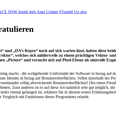
ACE NSW Inside Info
Atari Update
STraight Up
atos
ratulieren
t“ und „DA’s Repro“ noch auf sich warten lässt, haben diese bei
ktor“, welches sich mittlerweile zu einem prächtigen Vektor- und A
men „Picture“ und versucht sich auf Pixel-Ebene als sinnvolle E
önig macht - die weitgehende Uniformität der Software in bezug auf 
te Identity in bezug auf Benutzeroberflächen. Selbst innerhalb der Produ
oneinander völlig abweichende Benutzeroberflächen! Des einen Freud, 
beiten. Zum anderen ist es auf diese Art natürlich sehr gut möglich, d
der einmal gelungen ist, erfahren Sie in diesem ersten Erfahrungsberi
ter Vergleich mit Funktionen dieses Programmes erlaubt.