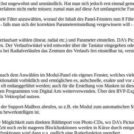
chst ungewohnt und umständlich. Hat man sich jedoch erst einmal gem
rfahren nicht mehr missen; zumal man auf diese Art umfangreiche Funk
ie Filter anzuwählen, worauf der Inhalt des Panel-Fensters nun 8 Filte
 falls man sich der korrekten Parametereinstellung vergewissern will -
rlaufsart wählen (linear, radial etc.) und Parameter einstellen. DA’s Pi
n. Der Verlaufswinkel wird entweder über die Tastatur eingegeben oder
i Radialverläufen das Zentrum des Verlaufs frei einstellbar ist, verste
nach dem Anwählen im Modul-Panel ein eigenes Fenster, welches viele
ionalität vorbildlich und ermöglichen es, aufschnelle, exakte und vor 
 entlanggeführt werden; auch für die Erstellung von Masken ist diese 
en Programmen von Digital Arts weiterverwenden. Über den RVP-Export
ls Vektorpfad nutzen.
s der Support-Mailbox abrufen, so z.B. ein Modul zum automatischen
 bewerkstelligen ist.
 die Möglichkeit zum direkten Bildimport von Photo-CDs, wo DA’s Pict
eit noch recht mageren Blockfunktionen werden in Kürze durch entspre
unktionen wird dann u.a. endlich eine Rotierfunktion spendiert.