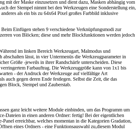
ndung mit der Maske einzusetzen und dient dazu, Masken abhängig vom
 Auch der Stempel nimmt bei den Werkzeugen eine Sonderstellung ein,
s anderes als ein bis zu 64x64 Pixel großes Farbbild inklusive
 Beim Einfügen stehen 9 verschiedene Verknüpfungsmodi zur
 Verzerren von Blöcken; diese und mehr Blockfunktionen werden jedoch
lt. Während im linken Bereich Werkzeugart, Malmodus und
uch abschalten lässt, in vier Untermenüs die Werkzeugparameter in
icher Größe -jeweils in ihrer Randschärfe unterscheiden. Diese
t verringertem Farbauftrag. Die Werkzeuggröße kann von 1x1 bis
arten - der Andruck der Werkzeuge auf vielfältige Art
ls auch gegen deren Ende festlegen. Selbst die Zeit, die das
gen Block, Stempel und Zauberstab.
, lassen ganz leicht weitere Module einbinden, um das Programm um
-Dateien in einen anderen Ordner: fertig! Bei der eigentlichen
-Panel erreichbar, welches momentan in die Kategorien Gradation,
em Öffnen eines Ordners - eine Funktionsauswahl zu,diesem Modul