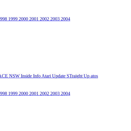
1998
1999
2000
2001
2002
2003
2004
ACE NSW Inside Info
Atari Update
STraight Up
atos
1998
1999
2000
2001
2002
2003
2004