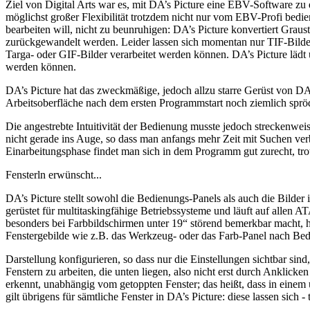
Ziel von Digital Arts war es, mit DA’s Picture eine EBV-Software zu
möglichst großer Flexibilität trotzdem nicht nur vom EBV-Profi bedie
bearbeiten will, nicht zu beunruhigen: DA’s Picture konvertiert Gra
zurückgewandelt werden. Leider lassen sich momentan nur TIF-Bilder 
Targa- oder GIF-Bilder verarbeitet werden können. DA’s Picture lädt
werden können.
DA’s Picture hat das zweckmäßige, jedoch allzu starre Gerüst von DA’
Arbeitsoberfläche nach dem ersten Programmstart noch ziemlich spröde
Die angestrebte Intuitivität der Bedienung musste jedoch strecken
nicht gerade ins Auge, so dass man anfangs mehr Zeit mit Suchen verb
Einarbeitungsphase findet man sich in dem Programm gut zurecht, tro
Fensterln erwünscht...
DA’s Picture stellt sowohl die Bedienungs-Panels als auch die Bilder 
gerüstet für multitaskingfähige Betriebssysteme und läuft auf allen
besonders bei Farbbildschirmen unter 19“ störend bemerkbar macht, h
Fenstergebilde wie z.B. das Werkzeug- oder das Farb-Panel nach Bedar
Darstellung konfigurieren, so dass nur die Einstellungen sichtbar si
Fenstern zu arbeiten, die unten liegen, also nicht erst durch Ankli
erkennt, unabhängig vom getoppten Fenster; das heißt, dass in einem
gilt übrigens für sämtliche Fenster in DA’s Picture: diese lassen sich