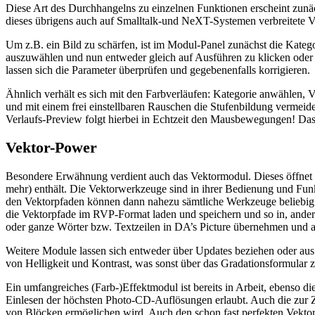
Diese Art des Durchhangelns zu einzelnen Funktionen erscheint zunä
dieses übrigens auch auf Smalltalk-und NeXT-Systemen verbreitete Ve
Um z.B. ein Bild zu schärfen, ist im Modul-Panel zunächst die Kategor
auszuwählen und nun entweder gleich auf Ausführen zu klicken oder -
lassen sich die Parameter überprüfen und gegebenenfalls korrigieren.
Ähnlich verhält es sich mit den Farbverläufen: Kategorie anwählen, Ve
und mit einem frei einstellbaren Rauschen die Stufenbildung vermeide
Verlaufs-Preview folgt hierbei in Echtzeit den Mausbewegungen! Dass be
Vektor-Power
Besondere Erwähnung verdient auch das Vektormodul. Dieses öffnet 
mehr) enthält. Die Vektorwerkzeuge sind in ihrer Bedienung und Funkt
den Vektorpfaden können dann nahezu sämtliche Werkzeuge beliebig oft
die Vektorpfade im RVP-Format laden und speichern und so in, ander
oder ganze Wörter bzw. Textzeilen in DA’s Picture übernehmen und a
Weitere Module lassen sich entweder über Updates beziehen oder au
von Helligkeit und Kontrast, was sonst über das Gradationsformular zu
Ein umfangreiches (Farb-)Effektmodul ist bereits in Arbeit, ebenso
Einlesen der höchsten Photo-CD-Auflösungen erlaubt. Auch die zur Z
von Blöcken ermöglichen wird. Auch den schon fast perfekten Vektorf